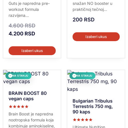
5.00
5.00
Guts je napredna pre-
snažan NO booster u
od 5
od 5
workout formula
praktičnoj tečnoj...
razvijena...
200
RSD
4.600
RSD
4.200
RSD
Izaberi ukus
Izaberi ukus
NA STANJU
NA STANJU
✓
✓
BRAIN BOOST 80
vegan caps
Bulgarian Tribulus
Terrestris 750 mg,
90 kaps
Ocenjeno sa
Brain Boost je napredna
5.00
nootropska formula koja
od 5
kombinuje aminokiseline,
Ocenjeno sa
Ultimate Nutrition