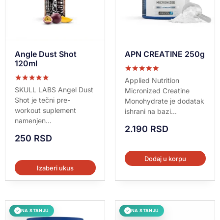
Angle Dust Shot
APN CREATINE 250g
120ml
Ocenjeno sa
Applied Nutrition
5.00
Ocenjeno sa
SKULL LABS Angel Dust
Micronized Creatine
od 5
5.00
Shot je tečni pre-
Monohydrate je dodatak
od 5
workout suplement
ishrani na bazi...
namenjen...
2.190
RSD
250
RSD
Dodaj u korpu
Izaberi ukus
NA STANJU
NA STANJU
✓
✓