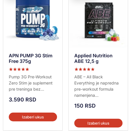
APN PUMP 3G Stim
Applied Nutrition
Free 375g
ABE 12,5 g
Ocenjeno sa
Ocenjeno sa
Pump 3G Pre-Workout
ABE – All Black
5.00
5.00
Zero Stim je suplement
Everything je napredna
od 5
od 5
pre treninga bez...
pre-workout formula
namenjena...
3.590
RSD
150
RSD
Izaberi ukus
Izaberi ukus