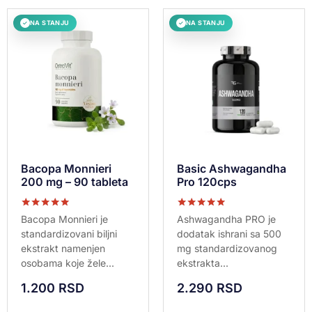
NA STANJU
NA STANJU
✓
✓
Bacopa Monnieri
Basic Ashwagandha
200 mg – 90 tableta
Pro 120cps
Ocenjeno sa
Ocenjeno sa
Bacopa Monnieri je
Ashwagandha PRO je
5.00
5.00
standardizovani biljni
dodatak ishrani sa 500
od 5
od 5
ekstrakt namenjen
mg standardizovanog
osobama koje žele...
ekstrakta...
1.200
RSD
2.290
RSD