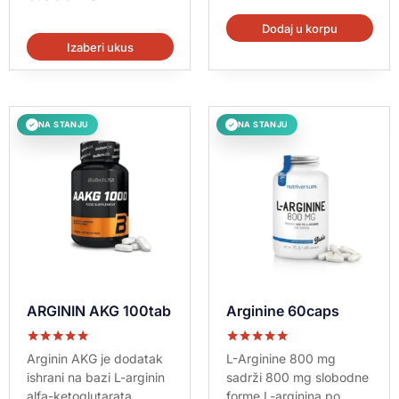
Dodaj u korpu
Izaberi ukus
NA STANJU
NA STANJU
✓
✓
ARGININ AKG 100tab
Arginine 60caps
Ocenjeno sa
Ocenjeno sa
Arginin AKG je dodatak
L-Arginine 800 mg
5.00
5.00
ishrani na bazi L-arginin
sadrži 800 mg slobodne
od 5
od 5
alfa-ketoglutarata
forme L-arginina po...