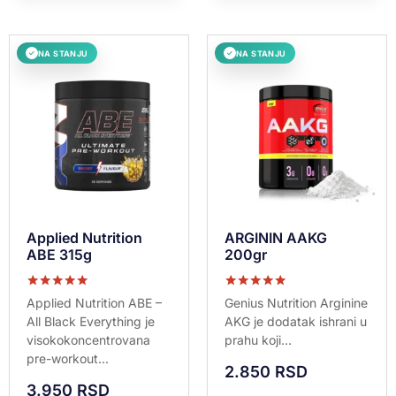
NA STANJU
NA STANJU
✓
✓
Applied Nutrition
ARGININ AAKG
ABE 315g
200gr
Ocenjeno sa
Ocenjeno sa
Applied Nutrition ABE –
Genius Nutrition Arginine
5.00
5.00
All Black Everything je
AKG je dodatak ishrani u
od 5
od 5
visokokoncentrovana
prahu koji...
pre-workout...
2.850
RSD
3.950
RSD