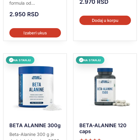
2.970
RSD
formula od...
2.950
RSD
Dodaj u korpu
Izaberi ukus
NA STANJU
NA STANJU
✓
✓
BETA ALANINE 300g
BETA-ALANINE 120
caps
Beta-Alanine 300 g je