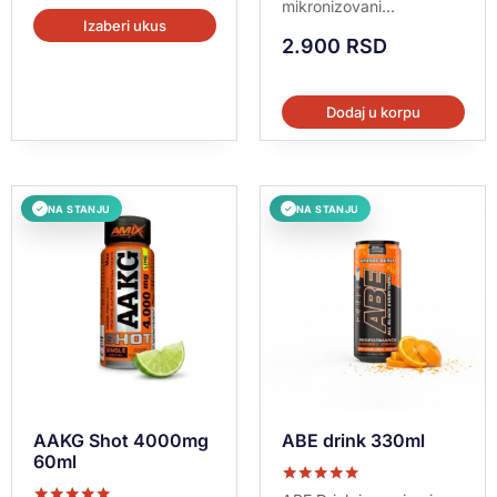
mikronizovani...
Izaberi ukus
2.900
RSD
Dodaj u korpu
NA STANJU
NA STANJU
✓
✓
AAKG Shot 4000mg
ABE drink 330ml
60ml
Ocenjeno sa