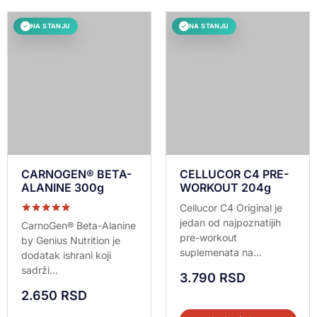
NA STANJU
NA STANJU
✓
✓
CARNOGEN® BETA-
CELLUCOR C4 PRE-
ALANINE 300g
WORKOUT 204g
Cellucor C4 Original je
jedan od najpoznatijih
Ocenjeno sa
CarnoGen® Beta-Alanine
5.00
pre-workout
by Genius Nutrition je
od 5
suplemenata na...
dodatak ishrani koji
sadrži...
3.790
RSD
2.650
RSD