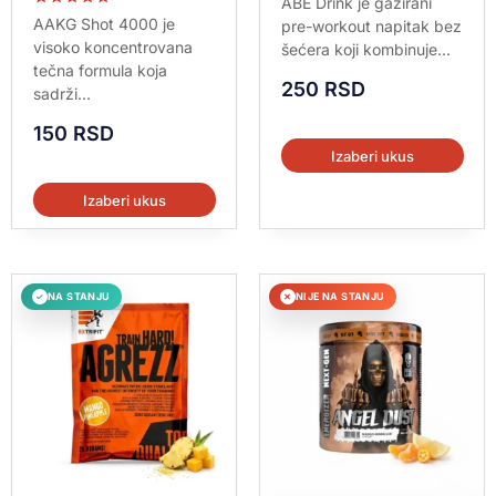
ABE Drink je gazirani
5.00
Ocenjeno sa
AAKG Shot 4000 je
pre-workout napitak bez
od 5
5.00
visoko koncentrovana
šećera koji kombinuje...
od 5
tečna formula koja
250
RSD
sadrži...
150
RSD
Izaberi ukus
Izaberi ukus
NA STANJU
NIJE NA STANJU
✓
✕