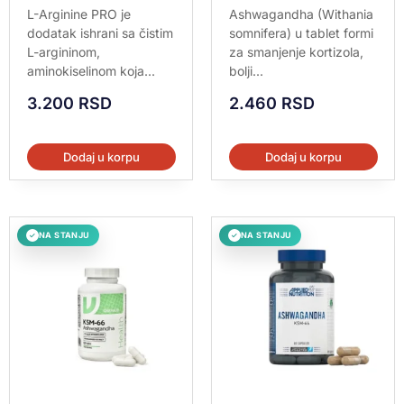
Ocenjeno sa
Ocenjeno sa
L-Arginine PRO je
Ashwagandha (Withania
5.00
5.00
dodatak ishrani sa čistim
somnifera) u tablet formi
od 5
od 5
L-argininom,
za smanjenje kortizola,
aminokiselinom koja...
bolji...
3.200
RSD
2.460
RSD
Dodaj u korpu
Dodaj u korpu
NA STANJU
NA STANJU
✓
✓