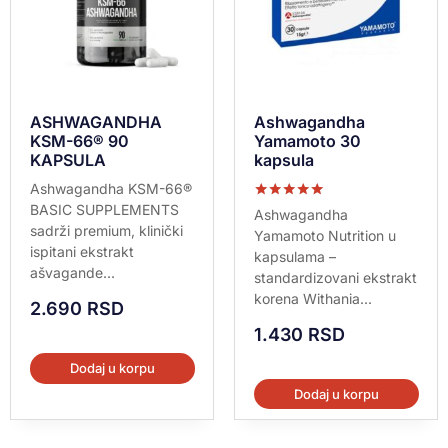
ASHWAGANDHA
Ashwagandha
KSM-66® 90
Yamamoto 30
KAPSULA
kapsula
Ashwagandha KSM-66®
BASIC SUPPLEMENTS
Ocenjeno sa
Ashwagandha
5.00
sadrži premium, klinički
Yamamoto Nutrition u
od 5
ispitani ekstrakt
kapsulama –
ašvagande...
standardizovani ekstrakt
korena Withania...
2.690
RSD
1.430
RSD
Dodaj u korpu
Dodaj u korpu