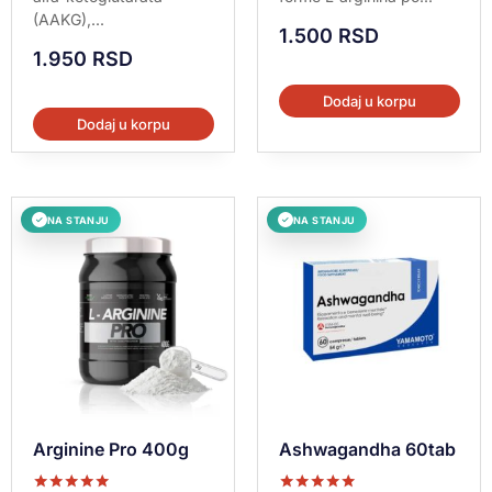
(AAKG),...
1.500
RSD
1.950
RSD
Dodaj u korpu
Dodaj u korpu
NA STANJU
NA STANJU
✓
✓
Arginine Pro 400g
Ashwagandha 60tab