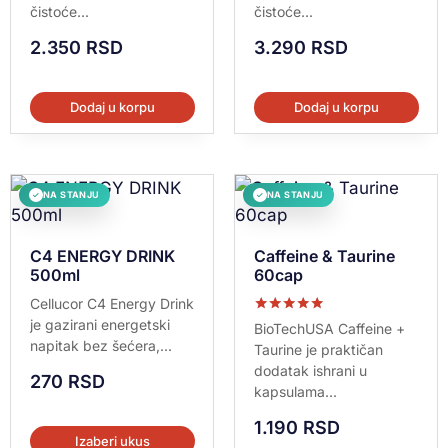
čistoće...
čistoće...
2.350
RSD
3.290
RSD
Dodaj u korpu
Dodaj u korpu
NA STANJU
NA STANJU
✓
✓
C4 ENERGY DRINK
Caffeine & Taurine
500ml
60cap
Cellucor C4 Energy Drink
je gazirani energetski
Ocenjeno sa
BioTechUSA Caffeine +
5.00
napitak bez šećera,...
Taurine je praktičan
od 5
dodatak ishrani u
270
RSD
kapsulama...
1.190
RSD
Izaberi ukus