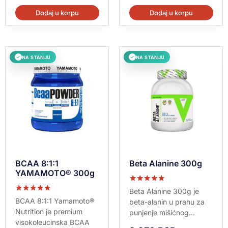
Dodaj u korpu
Dodaj u korpu
NA STANJU
NA STANJU
✓
✓
BCAA 8:1:1
Beta Alanine 300g
YAMAMOTO® 300g
Ocenjeno sa
Beta Alanine 300g je
5.00
Ocenjeno sa
BCAA 8:1:1 Yamamoto®
beta-alanin u prahu za
od 5
5.00
Nutrition je premium
punjenje mišićnog...
od 5
visokoleucinska BCAA