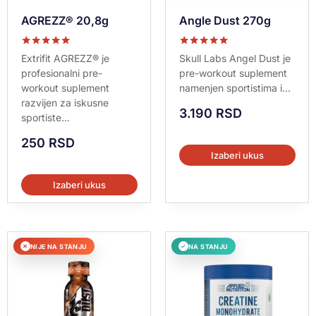
AGREZZ® 20,8g
Angle Dust 270g
Ocenjeno sa
Ocenjeno sa
Extrifit AGREZZ® je
Skull Labs Angel Dust je
5.00
5.00
profesionalni pre-
pre-workout suplement
od 5
od 5
workout suplement
namenjen sportistima i...
razvijen za iskusne
3.190
RSD
sportiste...
250
RSD
Izaberi ukus
Izaberi ukus
NIJE NA STANJU
NA STANJU
✕
✓