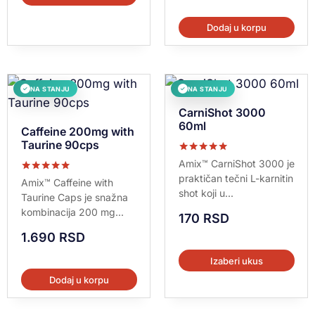
Dodaj u korpu
NA STANJU
NA STANJU
✓
✓
CarniShot 3000
60ml
Caffeine 200mg with
Taurine 90cps
Ocenjeno sa
Amix™ CarniShot 3000 je
5.00
praktičan tečni L-karnitin
Ocenjeno sa
od 5
Amix™ Caffeine with
5.00
shot koji u...
Taurine Caps je snažna
od 5
kombinacija 200 mg...
170
RSD
1.690
RSD
Izaberi ukus
Dodaj u korpu