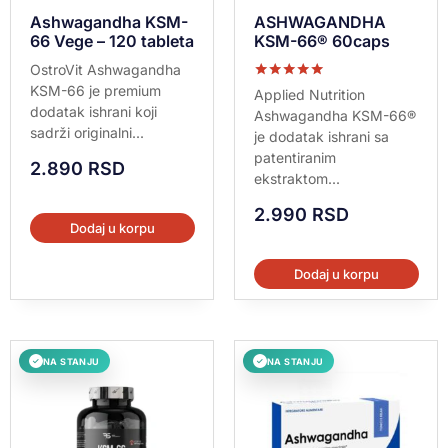
Ashwagandha KSM-
ASHWAGANDHA
66 Vege – 120 tableta
KSM-66® 60caps
OstroVit Ashwagandha
KSM-66 je premium
Ocenjeno sa
Applied Nutrition
5.00
dodatak ishrani koji
Ashwagandha KSM-66®
od 5
sadrži originalni...
je dodatak ishrani sa
patentiranim
2.890
RSD
ekstraktom...
2.990
RSD
Dodaj u korpu
Dodaj u korpu
NA STANJU
NA STANJU
✓
✓