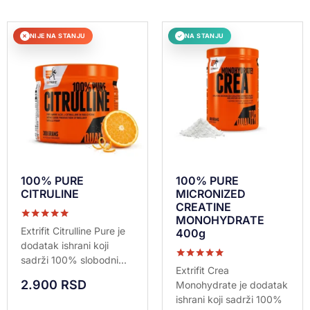
NIJE NA STANJU
NA STANJU
✕
✓
100% PURE
100% PURE
CITRULINE
MICRONIZED
CREATINE
MONOHYDRATE
Ocenjeno sa
Extrifit Citrulline Pure je
400g
5.00
dodatak ishrani koji
od 5
sadrži 100% slobodni...
Ocenjeno sa
Extrifit Crea
5.00
2.900
RSD
Monohydrate je dodatak
od 5
ishrani koji sadrži 100%