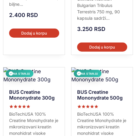
5.00
biljne...
Bulgarian Tribulus
od 5
Terrestris 750 mg, 90
2.400
RSD
kapsula sadrži...
3.250
RSD
Dodaj u korpu
Dodaj u korpu
NA STANJU
NA STANJU
✓
✓
BUS Creatine
BUS Creatine
Mononydrate 300g
Mononydrate 500g
Ocenjeno sa
Ocenjeno sa
BioTechUSA 100%
BioTechUSA 100%
5.00
5.00
Creatine Monohydrate je
Creatine Monohydrate je
od 5
od 5
mikronizovani kreatin
mikronizovani kreatin
monohidrat visoke
monohidrat visoke