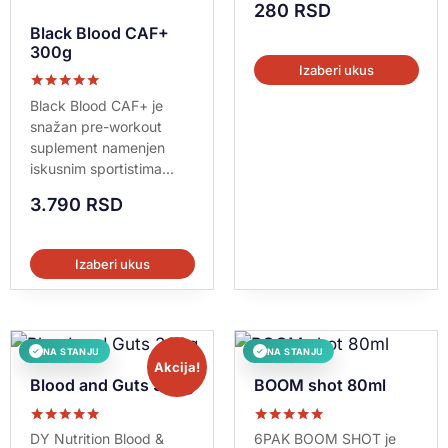
280
RSD
Black Blood CAF+
300g
Izaberi ukus
Ocenjeno sa
Black Blood CAF+ je
5.00
snažan pre-workout
od 5
suplement namenjen
iskusnim sportistima...
3.790
RSD
Izaberi ukus
NA STANJU
NA STANJU
✓
✓
Akcija!
Blood and Guts 380g
BOOM shot 80ml
Ocenjeno sa
Ocenjeno sa
DY Nutrition Blood &
6PAK BOOM SHOT je