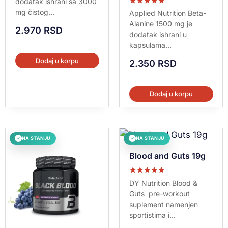
dodatak ishrani sa 3000
Ocenjeno sa
mg čistog...
Applied Nutrition Beta-
5.00
Alanine 1500 mg je
od 5
2.970
RSD
dodatak ishrani u
kapsulama...
Dodaj u korpu
2.350
RSD
Dodaj u korpu
NA STANJU
NA STANJU
✓
✓
Blood and Guts 19g
Ocenjeno sa
DY Nutrition Blood &
5.00
Guts pre-workout
od 5
suplement namenjen
sportistima i...