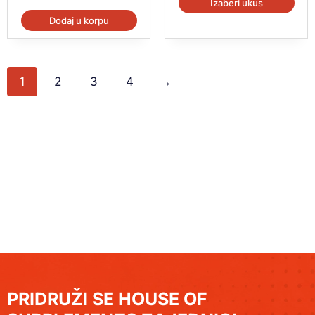
Izaberi ukus
Dodaj u korpu
1
2
3
4
→
PRIDRUŽI SE HOUSE OF