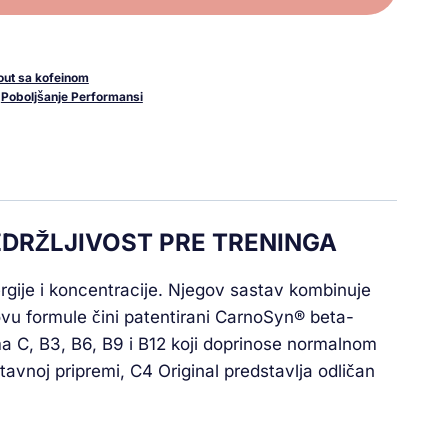
out sa kofeinom
,
Poboljšanje Performansi
ZDRŽLJIVOST PRE TRENINGA
rgije i koncentracije. Njegov sastav kombinuje
novu formule čini patentirani CarnoSyn® beta-
ma C, B3, B6, B9 i B12 koji doprinose normalnom
avnoj pripremi, C4 Original predstavlja odličan