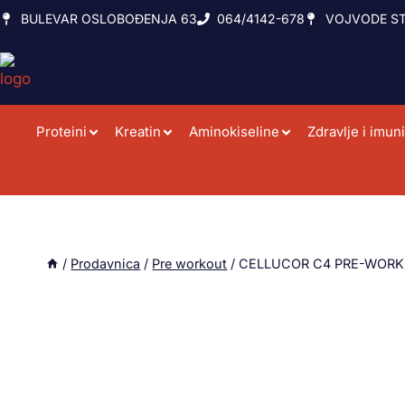
BULEVAR OSLOBOĐENJA 63
064/4142-678
VOJVODE ST
Proteini
Kreatin
Aminokiseline
Zdravlje i imuni
/
Prodavnica
/
Pre workout
/
CELLUCOR C4 PRE-WORK