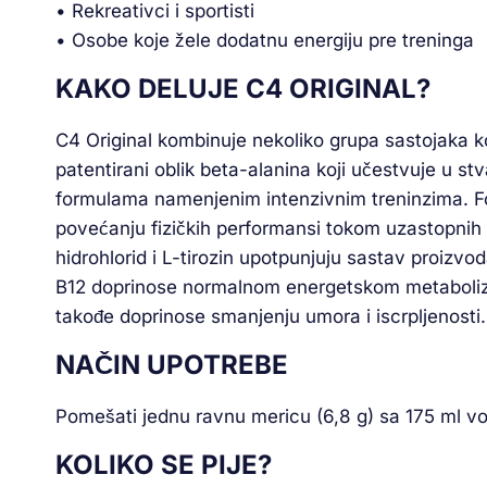
• Rekreativci i sportisti
• Osobe koje žele dodatnu energiju pre treninga
KAKO DELUJE C4 ORIGINAL?
C4 Original kombinuje nekoliko grupa sastojaka k
patentirani oblik beta-alanina koji učestvuje u s
formulama namenjenim intenzivnim treninzima. Form
povećanju fizičkih performansi tokom uzastopnih k
hidrohlorid i L-tirozin upotpunjuju sastav proizvod
B12 doprinose normalnom energetskom metabolizmu,
takođe doprinose smanjenju umora i iscrpljenosti.
NAČIN UPOTREBE
Pomešati jednu ravnu mericu (6,8 g) sa 175 ml v
KOLIKO SE PIJE?