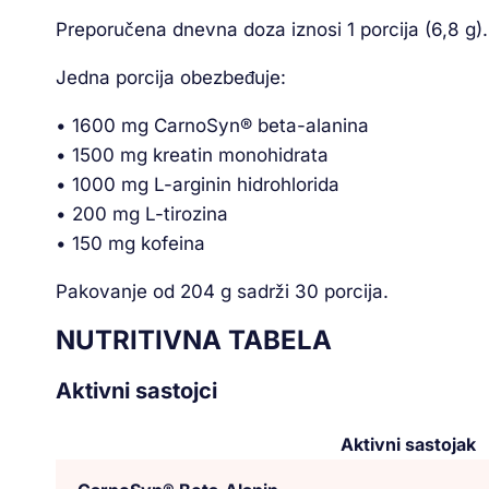
Preporučena dnevna doza iznosi 1 porcija (6,8 g).
Jedna porcija obezbeđuje:
• 1600 mg CarnoSyn® beta-alanina
• 1500 mg kreatin monohidrata
• 1000 mg L-arginin hidrohlorida
• 200 mg L-tirozina
• 150 mg kofeina
Pakovanje od 204 g sadrži 30 porcija.
NUTRITIVNA TABELA
Aktivni sastojci
Aktivni sastojak