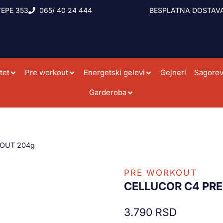
EPE 353
065/ 40 24 444
BESPLATNA DOSTAVA
tet
Pre workout
Energetski gelovi
Gejneri
Sagorev
Garderoba
OUT 204g
PRE WORKOUT
CELLUCOR C4 PR
3.790
RSD