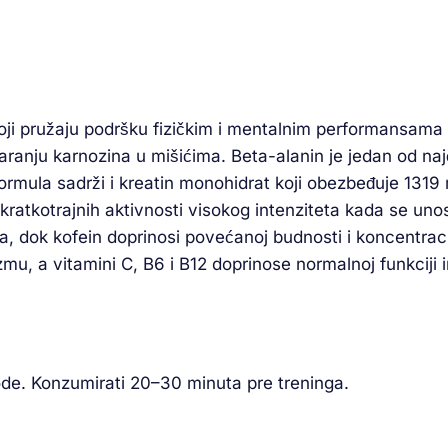
oji pružaju podršku fizičkim i mentalnim performansama
tvaranju karnozina u mišićima. Beta-alanin je jedan od n
ula sadrži i kreatin monohidrat koji obezbeđuje 1319 mg
ratkotrajnih aktivnosti visokog intenziteta kada se unos
a, dok kofein doprinosi povećanoj budnosti i koncentraciji
 a vitamini C, B6 i B12 doprinose normalnoj funkciji i
ode. Konzumirati 20–30 minuta pre treninga.