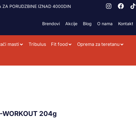
 ZA PORUDZBINE IZNAD 4000DIN
Brendovi
Akcije
Blog
O nama
Kontakt
ači masti
Tribulus
Fit food
Oprema za teretanu
E-WORKOUT 204g