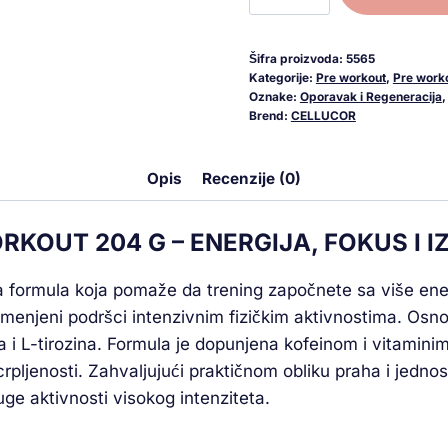
Šifra proizvoda:
5565
Kategorije:
Pre workout
,
Pre work
Oznake:
Oporavak i Regeneracija
Brend:
CELLUCOR
Opis
Recenzije (0)
KOUT 204 G – ENERGIJA, FOKUS I I
a formula koja pomaže da trening započnete sa više ene
 namenjeni podršci intenzivnim fizičkim aktivnostima. Os
a i L-tirozina. Formula je dopunjena kofeinom i vitamini
ljenosti. Zahvaljujući praktičnom obliku praha i jednost
uge aktivnosti visokog intenziteta.