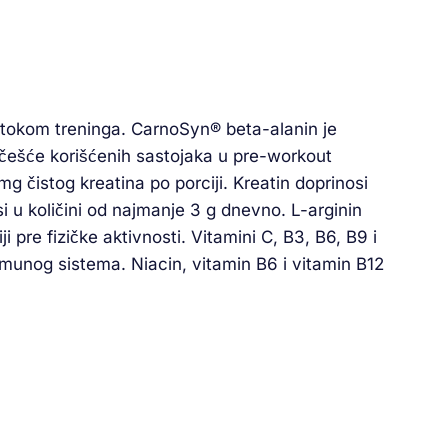
 tokom treninga. CarnoSyn® beta-alanin je
ajčešće korišćenih sastojaka u pre-workout
 čistog kreatina po porciji. Kreatin doprinosi
i u količini od najmanje 3 g dnevno. L-arginin
 pre fizičke aktivnosti. Vitamini C, B3, B6, B9 i
munog sistema. Niacin, vitamin B6 i vitamin B12