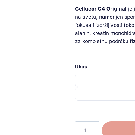
Cellucor C4 Original
je 
na svetu, namenjen sporti
fokusa i izdržljivosti t
alanin, kreatin monohidra
za kompletnu podršku fi
Ukus