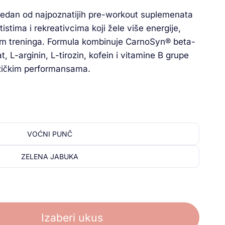
jedan od najpoznatijih pre-workout suplemenata
stima i rekreativcima koji žele više energije,
okom treninga. Formula kombinuje CarnoSyn® beta-
t, L-arginin, L-tirozin, kofein i vitamine B grupe
zičkim performansama.
VOĆNI PUNČ
ZELENA JABUKA
Izaberi ukus