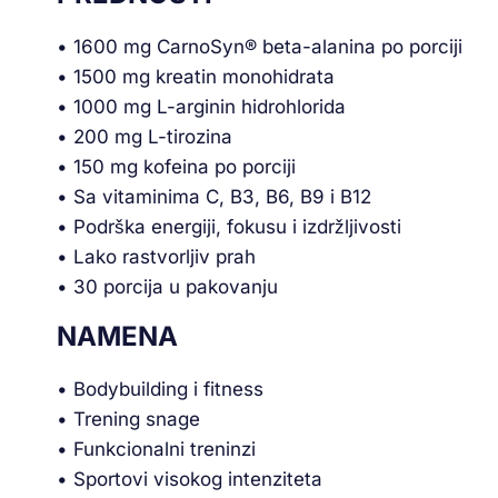
• 1600 mg CarnoSyn® beta-alanina po porciji
• 1500 mg kreatin monohidrata
• 1000 mg L-arginin hidrohlorida
• 200 mg L-tirozina
• 150 mg kofeina po porciji
• Sa vitaminima C, B3, B6, B9 i B12
• Podrška energiji, fokusu i izdržljivosti
• Lako rastvorljiv prah
• 30 porcija u pakovanju
NAMENA
• Bodybuilding i fitness
• Trening snage
• Funkcionalni treninzi
• Sportovi visokog intenziteta