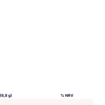
 (6,8 g)
% NRV