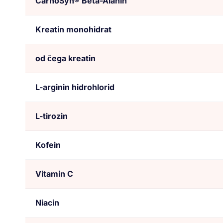
CarnoSyn® Beta-Alanin
Kreatin monohidrat
od čega kreatin
L-arginin hidrohlorid
L-tirozin
Kofein
Vitamin C
Niacin