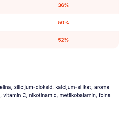
36%
50%
52%
ina, silicijum-dioksid, kalcijum-silikat, aroma
, vitamin C, nikotinamid, metilkobalamin, folna