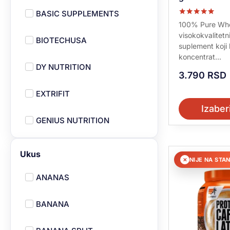
BASIC SUPPLEMENTS
Ocenjeno sa
100% Pure Whe
5.00
visokokvalitetni
od 5
BIOTECHUSA
suplement koji
koncentrat...
DY NUTRITION
3.790
RSD
EXTRIFIT
Izaber
GENIUS NUTRITION
MAXIMALIUM
Ukus
NIJE NA STA
✕
NUTRIVERSUM
ANANAS
QNT
BANANA
VITALIKUM