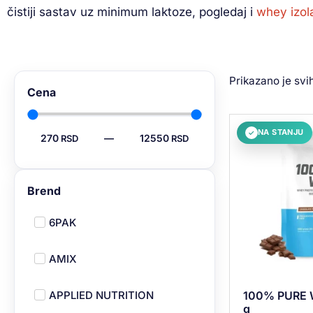
čistiji sastav uz minimum laktoze, pogledaj i
whey izol
Prikazano je svi
Cena
NA STANJU
✓
270
—
12550
Brend
6PAK
AMIX
100% PURE 
APPLIED NUTRITION
g