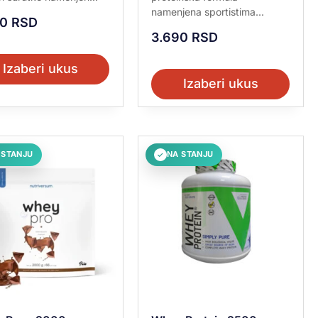
namenjena sportistima...
50
RSD
3.690
RSD
Izaberi ukus
Izaberi ukus
 STANJU
NA STANJU
✓