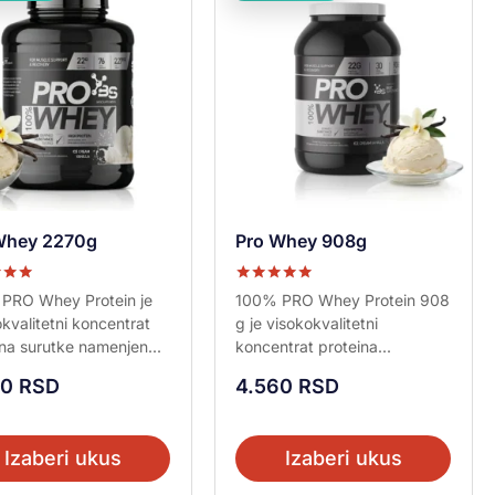
Whey 2270g
Pro Whey 908g
no sa
Ocenjeno sa
PRO Whey Protein je
100% PRO Whey Protein 908
5.00
kvalitetni koncentrat
g je visokokvalitetni
od 5
na surutke namenjen...
koncentrat proteina...
60
RSD
4.560
RSD
Izaberi ukus
Izaberi ukus