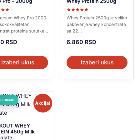
 Pro – 2000g
Whey Protein 2500g
no sa
Ocenjeno sa
versum Whey Pro 2000
Whey Protein 2500g je veliko
5.00
isokokvalitetan
pakovanje whey koncentrata
od 5
trat proteina surutke...
sa 22...
00
RSD
6.860
RSD
Izaberi ukus
Izaberi ukus
 STANJU
Akcija!
KOUT WHEY
EIN 450g Milk
olate