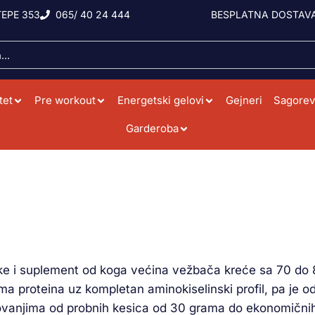
EPE 353
065/ 40 24 444
BESPLATNA DOSTAVA
tet
Pre workout
Energetski gelovi
Gejneri
Sagorev
Garderoba
rutke i suplement od koga većina vežbača kreće sa 70 do
ma proteina uz kompletan aminokiselinski profil, pa je o
vanjima od probnih kesica od 30 grama do ekonomičnih dž