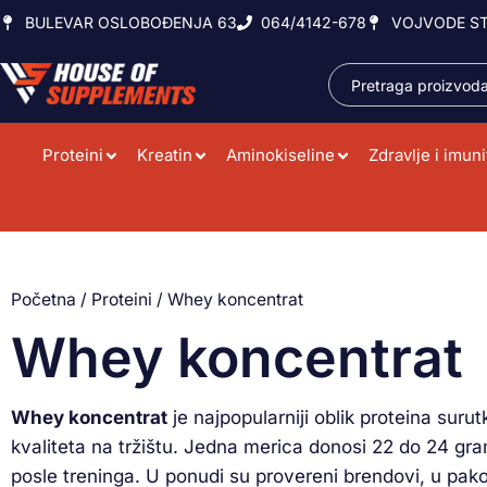
BULEVAR OSLOBOĐENJA 63
064/4142-678
VOJVODE ST
Proteini
Kreatin
Aminokiseline
Zdravlje i imuni
Početna
/
Proteini
/ Whey koncentrat
Whey koncentrat
Whey koncentrat
je najpopularniji oblik proteina su
kvaliteta na tržištu. Jedna merica donosi 22 do 24 gra
posle treninga. U ponudi su provereni brendovi, u pako