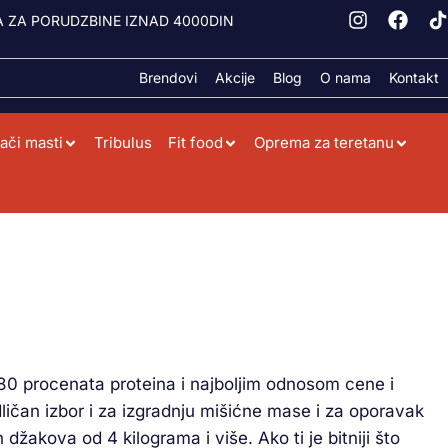
 ZA PORUDZBINE IZNAD 4000DIN
Brendovi
Akcije
Blog
O nama
Kontakt
ači masti
Tribulus
Fit food
Oprema za teretanu
 80 procenata proteina i najboljim odnosom cene i
dličan izbor i za izgradnju mišićne mase i za oporavak
akova od 4 kilograma i više. Ako ti je bitniji što