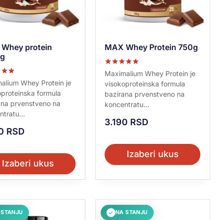
Whey protein
MAX Whey Protein 750g
g
Ocenjeno sa
Maximalium Whey Protein je
5.00
no sa
alium Whey Protein je
visokoproteinska formula
od 5
oproteinska formula
bazirana prvenstveno na
ana prvenstveno na
koncentratu...
tratu...
3.190
RSD
70
RSD
Izaberi ukus
Izaberi ukus
 STANJU
NA STANJU
✓