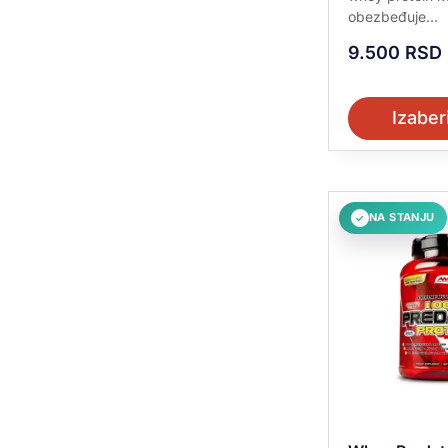
obezbeđuje...
KUKIS
9.500
RSD
LEŠNIK
Izaber
LEŠNIK I ČOKOLADA
LIMUN
NA STANJU
✓
MALINA-ČIZKEJK
MALINA-JOGURT
NARANDŽA
NATURAL
PISTAĆI