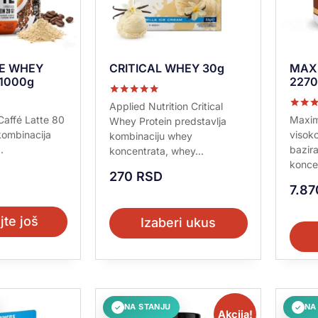
TE WHEY
CRITICAL WHEY 30g
MAX 
 1000g
2270
Ocenjeno sa
Applied Nutrition Critical
5.00
Ocenje
 Caffé Latte 80
Maxim
Whey Protein predstavlja
od 5
5.00
kombinacija
visok
kombinaciju whey
od 5
.
bazir
koncentrata, whey...
koncen
270
RSD
7.8
jte još
Izaberi ukus
NA STANJU
NA
✓
✓
Akcija!