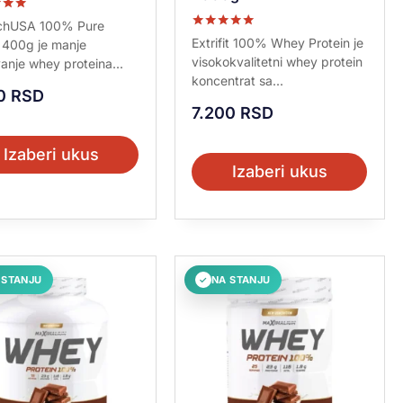
no sa
chUSA 100% Pure
Ocenjeno sa
Extrifit 100% Whey Protein je
400g je manje
5.00
visokokvalitetni whey protein
anje whey proteina...
od 5
koncentrat sa...
90
RSD
7.200
RSD
Izaberi ukus
Izaberi ukus
 STANJU
NA STANJU
✓