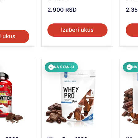
2.900
RSD
2.3
Izaberi ukus
i ukus
NA STANJU
NA
✓
✓