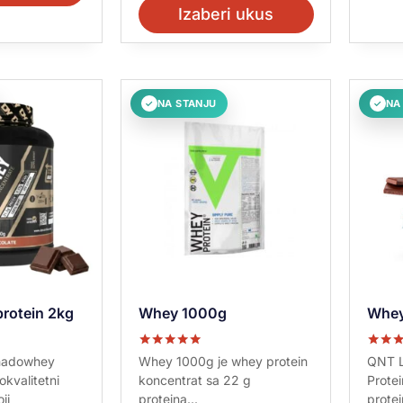
Izaberi ukus
NA STANJU
NA
✓
✓
rotein 2kg
Whey 1000g
Whey
Ocenjeno sa
Ocenje
Shadowhey
Whey 1000g je whey protein
QNT L
5.00
5.00
okvalitetni
koncentrat sa 22 g
Protei
od 5
od 5
ji
proteina...
protei