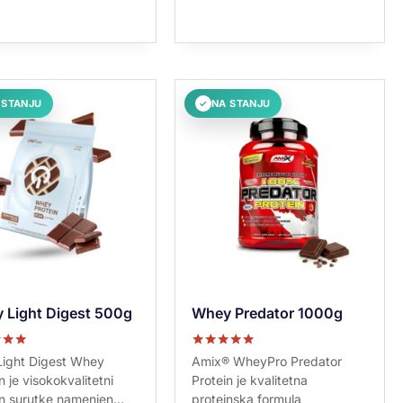
 STANJU
NA STANJU
✓
 Light Digest 500g
Whey Predator 1000g
no sa
Ocenjeno sa
ight Digest Whey
Amix® WheyPro Predator
5.00
n je visokokvalitetni
Protein je kvalitetna
od 5
n surutke namenjen...
proteinska formula