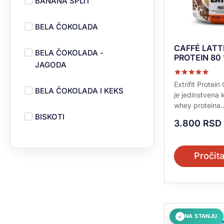
BANANA SPLIT
WORKOUT NUTRITION
BELA ČOKOLADA
CAFFÉ LAT
BELA ČOKOLADA -
PROTEIN 80
JAGODA
Ocenjeno sa
Extrifit Protein
5.00
BELA ČOKOLADA I KEKS
je jedinstvena 
od 5
whey proteina..
BISKOTI
3.800
RSD
BOROVNICA
Pročita
BRESKVA
BURBON VANILA
NA STANJU
✓
ČOKO-LEŠNIK