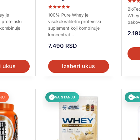
Ocenje
BioTe
5.00
Ocenjeno sa
y je
100% Pure Whey je
Whey 
od 5
5.00
 proteinski
visokokvalitetni proteinski
pakov
od 5
 kombinuje
suplement koji kombinuje
2.1
koncentrat...
7.490
RSD
i ukus
Izaberi ukus
NJU
NA STANJU
NA
✓
✓