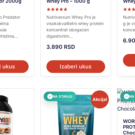
or 2000g
Whey Pro – 1000 g
Whey
Ocenjeno sa
Ocenje
 Predator
Nutriversum Whey Pro je
Nutri
5.00
5.00
tetna
visokokvalitetni whey protein
g je v
od 5
od 5
mula
koncentrat obogaćen
koncen
istima...
digestivnim...
6.9
3.890
RSD
i ukus
Izaberi ukus
NA STANJU
NA
✓
✓
Akcija!
WOR
PROT
Choc