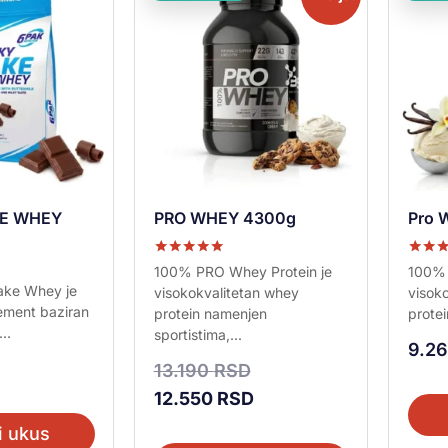
KE WHEY
PRO WHEY 4300g
Pro 
Ocenjeno sa
Ocenje
100% PRO Whey Protein je
100% 
5.00
5.00
ake Whey je
visokokvalitetan whey
visoko
od 5
od 5
lement baziran
protein namenjen
protei
..
sportistima,...
9.2
13.190
RSD
12.550
RSD
i ukus