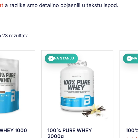
at
a razlike smo detaljno objasnili u tekstu ispod.
h 23 rezultata
NA STANJU
NA
✓
✓
WHEY 1000
100% PURE WHEY
100%
2000g