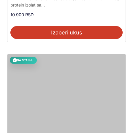
5.00
protein izolat sa...
od 5
10.900
RSD
Izaberi ukus
NA STANJU
✓