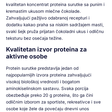
kvalitetan koncentrat proteina surutke sa punim i
kremastim ukusom mlečne čokolade.
Zahvaljujući pažljivo odabranoj recepturi i
dodatku kakao praha sa niskim sadržajem masti,
svaki šejk pruža prijatan čokoladni ukus i odličnu
teksturu bez osećaja težine.
Kvalitetan izvor proteina za
aktivne osobe
Protein surutke predstavlja jedan od
najpopularnijih izvora proteina zahvaljujući
visokoj biološkoj vrednosti i bogatom
aminokiselinskom sastavu. Svaka porcija
obezbeđuje preko 20 g proteina, što ga čini
odličnim izborom za sportiste, rekreativce i sve
osobe koje žele da povećaju dnevni unos