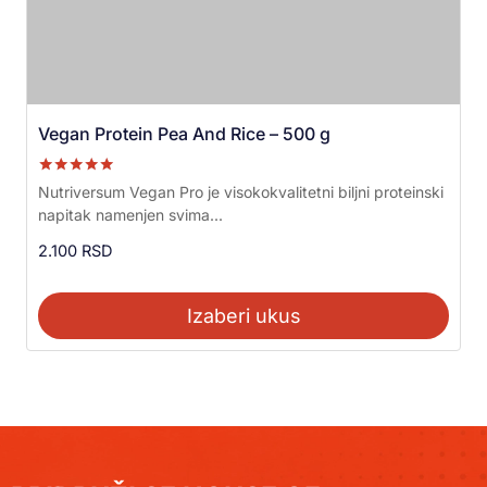
Vegan Protein Pea And Rice – 500 g
Ocenjeno sa
Nutriversum Vegan Pro je visokokvalitetni biljni proteinski
5.00
napitak namenjen svima...
od 5
2.100
RSD
Izaberi ukus