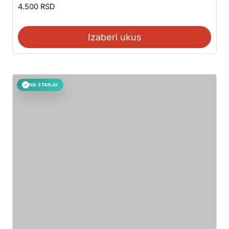
4.500
RSD
Izaberi ukus
NA STANJU
✓