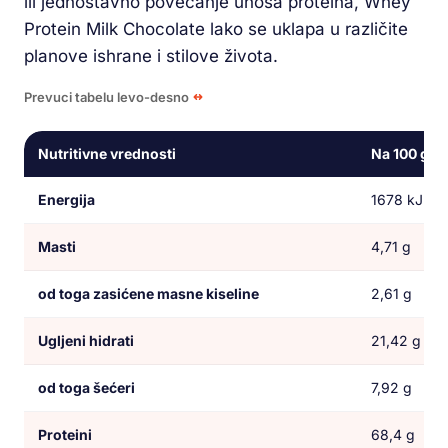
ili jednostavno povećanje unosa proteina, Whey
Protein Milk Chocolate lako se uklapa u različite
planove ishrane i stilove života.
Prevuci tabelu levo-desno
Nutritivne vrednosti
Na 100 g
Energija
1678 kJ / 4
Masti
4,71 g
od toga zasićene masne kiseline
2,61 g
Ugljeni hidrati
21,42 g
od toga šećeri
7,92 g
Proteini
68,4 g