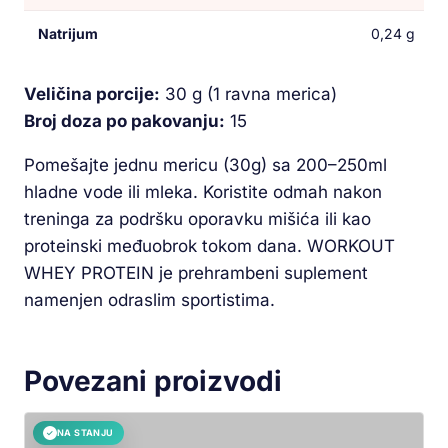
Natrijum
0,24 g
Veličina porcije:
30 g (1 ravna merica)
Broj doza po pakovanju:
15
Pomešajte jednu mericu (30g) sa 200–250ml
hladne vode ili mleka. Koristite odmah nakon
treninga za podršku oporavku mišića ili kao
proteinski međuobrok tokom dana. WORKOUT
WHEY PROTEIN je prehrambeni suplement
namenjen odraslim sportistima.
Povezani proizvodi
NA STANJU
✓