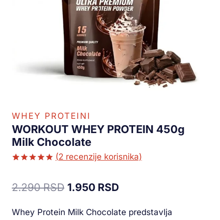
WHEY PROTEINI
WORKOUT WHEY PROTEIN 450g
Milk Chocolate
(
2
recenzije korisnika)
Ocenjeno
2
5.00
od 5
2.290
RSD
1.950
RSD
na osnovu
ocene
kupca
Whey Protein Milk Chocolate predstavlja