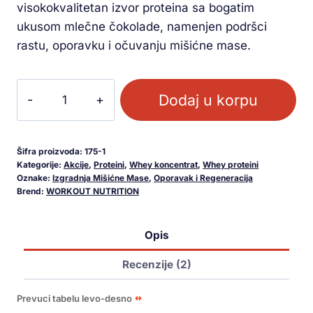
visokokvalitetan izvor proteina sa bogatim
ukusom mlečne čokolade, namenjen podršci
rastu, oporavku i očuvanju mišićne mase.
Dodaj u korpu
Šifra proizvoda:
175-1
Kategorije:
Akcije
,
Proteini
,
Whey koncentrat
,
Whey proteini
Oznake:
Izgradnja Mišićne Mase
,
Oporavak i Regeneracija
Brend:
WORKOUT NUTRITION
Opis
Recenzije (2)
Prevuci tabelu levo-desno