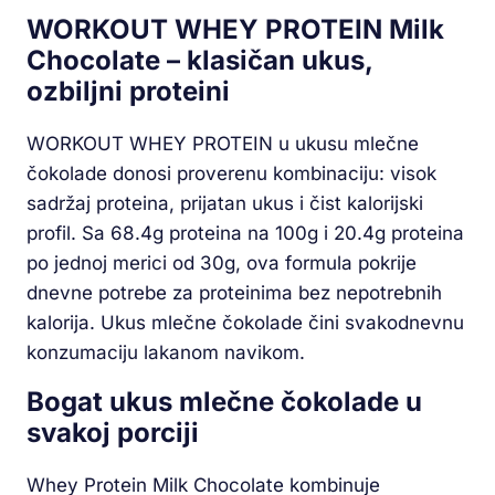
WORKOUT WHEY PROTEIN Milk
Chocolate – klasičan ukus,
ozbiljni proteini
WORKOUT WHEY PROTEIN u ukusu mlečne
čokolade donosi proverenu kombinaciju: visok
sadržaj proteina, prijatan ukus i čist kalorijski
profil. Sa 68.4g proteina na 100g i 20.4g proteina
po jednoj merici od 30g, ova formula pokrije
dnevne potrebe za proteinima bez nepotrebnih
kalorija. Ukus mlečne čokolade čini svakodnevnu
konzumaciju lakanom navikom.
Bogat ukus mlečne čokolade u
svakoj porciji
Whey Protein Milk Chocolate kombinuje