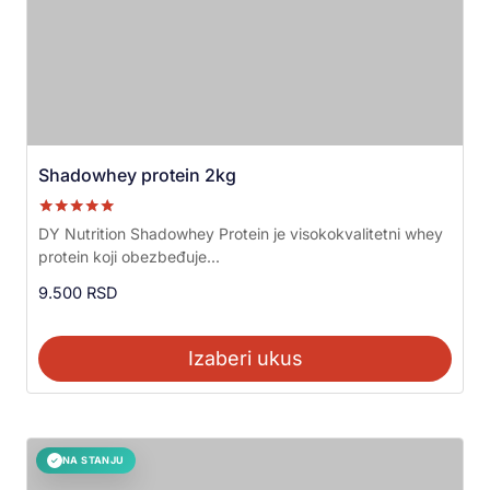
Shadowhey protein 2kg
Ocenjeno sa
DY Nutrition Shadowhey Protein je visokokvalitetni whey
5.00
protein koji obezbeđuje...
od 5
9.500
RSD
Izaberi ukus
NA STANJU
✓