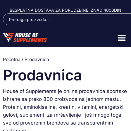
BESPLATNA DOSTAVA ZA PORUDZBINE IZNAD 4000DIN
Početna
/ Prodavnica
Prodavnica
House of
Supplements je online
prodavnica sportske
ishrane sa
preko 800 proizvoda na
jednom mestu.
Proteini, aminokiseline, kreatin,
vitamini, energetski
gelovi, suplementi za mršavljenje i
još mnogo toga,
sve od
proverenih brendova sa
transparentnim
sastavom.