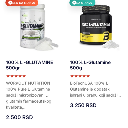
NIJE NA STANJU
NA STANJU
✕
✓
100% L -GLUTAMINE
100% L-Glutamine
500gr
500g
Ocenjeno sa
Ocenjeno sa
WORKOUT NUTRITION
BioTechUSA 100% L-
5.00
5.00
100% Pure L-Glutamine
Glutamine je dodatak
od 5
od 5
sadrži mikronizovani L-
ishrani u prahu koji sadrži...
glutamin farmaceutskog
3.250
RSD
kvaliteta,...
2.500
RSD