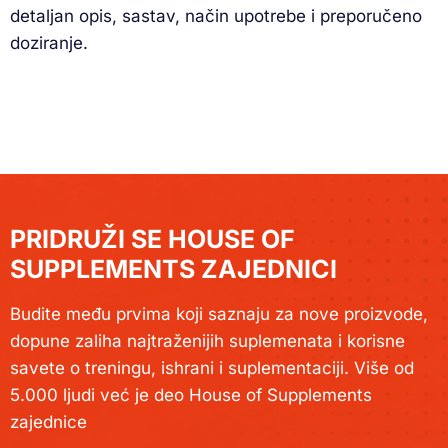
detaljan opis, sastav, način upotrebe i preporučeno
doziranje.
PRIDRUŽI SE HOUSE OF
SUPPLEMENTS ZAJEDNICI
Budite među prvima koji saznaju za nove proizvode,
dopune zaliha najtraženijih suplemenata i korisne
savete o treningu, ishrani i suplementaciji. Više od
5.000 ljudi već je deo House of Supplements
zajednice