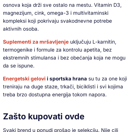
osnova koja drži sve ostalo na mestu. Vitamin D3,
magnezijum, cink, omega-3 i multivitaminski
kompleksi koji pokrivaju svakodnevne potrebe
aktivnih osoba.
Suplementi za mršavljenje
uključuju L-karnitin,
termogenike i formule za kontrolu apetita, bez
ekstremnih stimulansa i bez obećanja koja ne mogu
da se ispune.
Energetski gelovi
i sportska hrana
su tu za one koji
treniraju na duge staze, trkači, biciklisti i svi kojima
treba brzo dostupna energija tokom napora.
Zašto kupovati ovde
Svaki brend u ponudi prošao je selekciju. Nije cilj