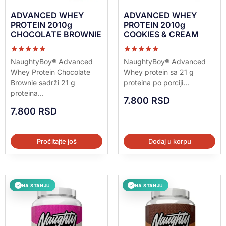
ADVANCED WHEY
ADVANCED WHEY
PROTEIN 2010g
PROTEIN 2010g
CHOCOLATE BROWNIE
COOKIES & CREAM
Ocenjeno sa
Ocenjeno sa
NaughtyBoy® Advanced
NaughtyBoy® Advanced
5.00
5.00
Whey Protein Chocolate
Whey protein sa 21 g
od 5
od 5
Brownie sadrži 21 g
proteina po porciji...
proteina...
7.800
RSD
7.800
RSD
Pročitajte još
Dodaj u korpu
NA STANJU
NA STANJU
✓
✓