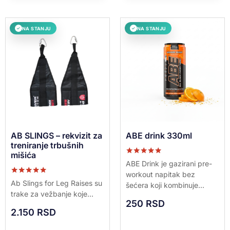
NA STANJU
NA STANJU
✓
✓
AB SLINGS – rekvizit za
ABE drink 330ml
treniranje trbušnih
mišića
Ocenjeno sa
ABE Drink je gazirani pre-
5.00
workout napitak bez
od 5
Ocenjeno sa
Ab Slings for Leg Raises su
šećera koji kombinuje...
5.00
trake za vežbanje koje...
od 5
250
RSD
2.150
RSD