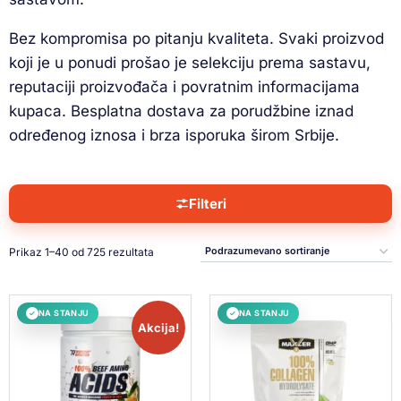
B
ez kompromisa po pitanju
kvaliteta. Svaki proizvod
koji
je u ponudi prošao je
selekciju prema sastavu,
reputaciji proizvođača i
povratnim
informacijama
kupaca.
Besplatna dostava za
porudžbine iznad
određenog
iznosa i brza
isporuka širom Srbije.
Filteri
Prikaz 1–40 od 725 rezultata
NA STANJU
NA STANJU
✓
✓
Akcija!