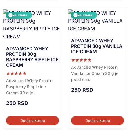
NA STANJU
NA STANJU
✓
✓
ADVANCED WHEY
PROTEIN 30g VANILLA
ADVANCED WHEY
ICE CREAM
PROTEIN 30g
RASPBERRY RIPPLE ICE
CREAM
Ocenjeno sa
Advanced Whey Protein
5.00
Vanilla Ice Cream 30 g je
od 5
praktična...
Ocenjeno sa
Advanced Whey Protein
5.00
Raspberry Ripple Ice
od 5
250
RSD
Cream 30 g je...
250
RSD
Dodaj u korpu
Dodaj u korpu