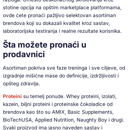
stotine opcija na opštim marketplace platformama,
ovde ćete pronaći pažljivo selektovan asortiman
brendova koji su dokazali kvalitet kroz sastav,
laboratorijska testiranja i realne rezultate korisnika.
Šta možete pronaći u
prodavnici
Asortiman pokriva sve faze treninga i sve ciljeve, od
izgradnje mišićne mase do definicije, izdržljivosti i
opšteg zdravlja.
Proteini
su temelj ponude. Whey proteini, izolati,
kazein, biljni proteini i proteinske čokoladice od
brendova kao što su AMIX, Basic Supplements,
BioTechUSA, Applied Nutrition, Naughty Boy i drugi.
Svaki proizvod ima jasno naveden sastav i