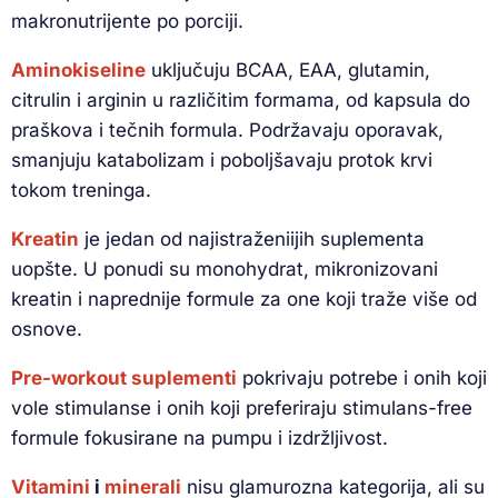
makronutrijente po porciji.
Aminokiseline
uključuju BCAA, EAA, glutamin,
citrulin i arginin u različitim formama, od kapsula do
praškova i tečnih formula. Podržavaju oporavak,
smanjuju katabolizam i poboljšavaju protok krvi
tokom treninga.
Kreatin
je jedan od najistraženiijih suplementa
uopšte. U ponudi su monohydrat, mikronizovani
kreatin i naprednije formule za one koji traže više od
osnove.
Pre-workout suplementi
pokrivaju potrebe i onih koji
vole stimulanse i onih koji preferiraju stimulans-free
formule fokusirane na pumpu i izdržljivost.
Vitamini
i
minerali
nisu glamurozna kategorija, ali su