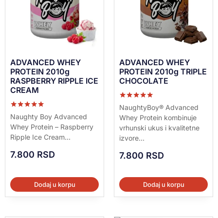
ADVANCED WHEY
ADVANCED WHEY
PROTEIN 2010g
PROTEIN 2010g TRIPLE
RASPBERRY RIPPLE ICE
CHOCOLATE
CREAM
Ocenjeno sa
NaughtyBoy® Advanced
5.00
Ocenjeno sa
Naughty Boy Advanced
Whey Protein kombinuje
od 5
5.00
Whey Protein – Raspberry
vrhunski ukus i kvalitetne
od 5
Ripple Ice Cream...
izvore...
7.800
RSD
7.800
RSD
Dodaj u korpu
Dodaj u korpu