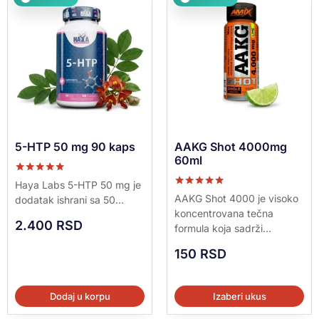
5-HTP 50 mg 90 kaps
AAKG Shot 4000mg
60ml
Ocenjeno sa
Haya Labs 5-HTP 50 mg je
5.00
Ocenjeno sa
AAKG Shot 4000 je visoko
dodatak ishrani sa 50...
od 5
5.00
koncentrovana tečna
od 5
2.400
RSD
formula koja sadrži...
150
RSD
Dodaj u korpu
Izaberi ukus