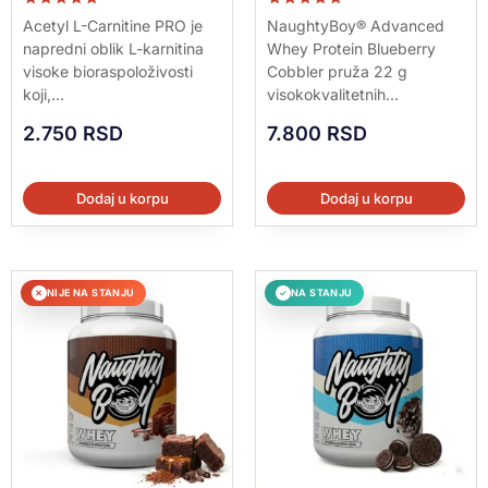
Ocenjeno sa
Ocenjeno sa
Acetyl L-Carnitine PRO je
NaughtyBoy® Advanced
5.00
5.00
napredni oblik L-karnitina
Whey Protein Blueberry
od 5
od 5
visoke bioraspoloživosti
Cobbler pruža 22 g
koji,...
visokokvalitetnih...
2.750
RSD
7.800
RSD
Dodaj u korpu
Dodaj u korpu
NIJE NA STANJU
NA STANJU
✕
✓