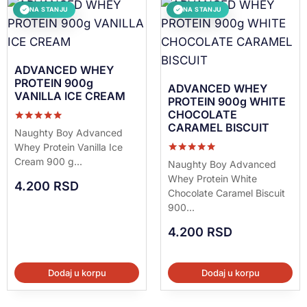
NA STANJU
NA STANJU
✓
✓
ADVANCED WHEY
PROTEIN 900g
ADVANCED WHEY
VANILLA ICE CREAM
PROTEIN 900g WHITE
CHOCOLATE
CARAMEL BISCUIT
Ocenjeno sa
Naughty Boy Advanced
5.00
Whey Protein Vanilla Ice
od 5
Cream 900 g...
Ocenjeno sa
Naughty Boy Advanced
5.00
Whey Protein White
od 5
4.200
RSD
Chocolate Caramel Biscuit
900...
4.200
RSD
Dodaj u korpu
Dodaj u korpu