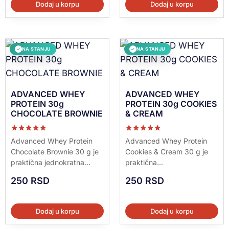
Dodaj u korpu
Dodaj u korpu
NA STANJU
NA STANJU
✓
✓
ADVANCED WHEY
ADVANCED WHEY
PROTEIN 30g
PROTEIN 30g COOKIES
CHOCOLATE BROWNIE
& CREAM
Ocenjeno sa
Ocenjeno sa
Advanced Whey Protein
Advanced Whey Protein
5.00
5.00
Chocolate Brownie 30 g je
Cookies & Cream 30 g je
od 5
od 5
praktična jednokratna...
praktična...
250
RSD
250
RSD
Dodaj u korpu
Dodaj u korpu