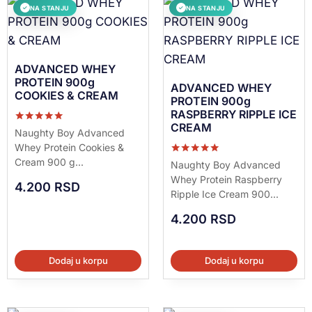
NA STANJU
NA STANJU
✓
✓
ADVANCED WHEY
PROTEIN 900g
ADVANCED WHEY
COOKIES & CREAM
PROTEIN 900g
RASPBERRY RIPPLE ICE
CREAM
Ocenjeno sa
Naughty Boy Advanced
5.00
Whey Protein Cookies &
od 5
Cream 900 g...
Ocenjeno sa
Naughty Boy Advanced
5.00
Whey Protein Raspberry
od 5
4.200
RSD
Ripple Ice Cream 900...
4.200
RSD
Dodaj u korpu
Dodaj u korpu