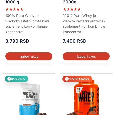
1000 g
2000g
Ocenjeno sa
Ocenjeno sa
100% Pure Whey je
100% Pure Whey je
5.00
5.00
visokokvalitetni proteinski
visokokvalitetni proteinski
od 5
od 5
suplement koji kombinuje
suplement koji kombinuje
koncentrat...
koncentrat...
3.790
RSD
7.490
RSD
Izaberi ukus
Izaberi ukus
NA STANJU
NIJE NA STANJU
✓
✕