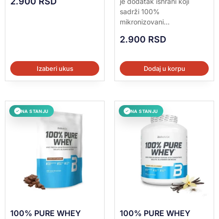
2.900
RSD
je dodatak ishrani koji
od 5
sadrži 100%
mikronizovani...
2.900
RSD
Izaberi ukus
Dodaj u korpu
NA STANJU
NA STANJU
✓
✓
100% PURE WHEY
100% PURE WHEY