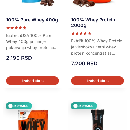
100% Pure Whey 400g
100% Whey Protein
2000g
Ocenjeno sa
BioTechUSA 100% Pure
5.00
Ocenjeno sa
Extrifit 100% Whey Protein
Whey 400g je manje
od 5
5.00
je visokokvalitetni whey
pakovanje whey proteina...
od 5
protein koncentrat sa...
2.190
RSD
7.200
RSD
Izaberi ukus
Izaberi ukus
NA STANJU
NA STANJU
✓
✓