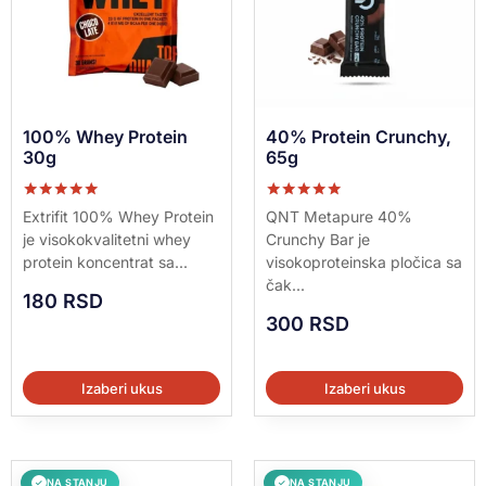
100% Whey Protein
40% Protein Crunchy,
30g
65g
Ocenjeno sa
Ocenjeno sa
Extrifit 100% Whey Protein
QNT Metapure 40%
5.00
5.00
je visokokvalitetni whey
Crunchy Bar je
od 5
od 5
protein koncentrat sa...
visokoproteinska pločica sa
čak...
180
RSD
300
RSD
Izaberi ukus
Izaberi ukus
NA STANJU
NA STANJU
✓
✓