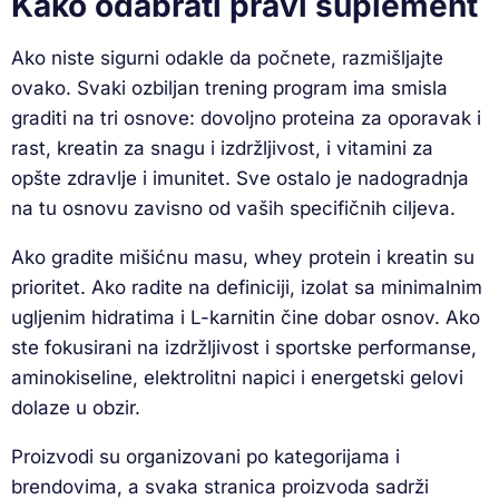
Kako odabrati pravi suplement
Ako niste sigurni odakle da počnete, razmišljajte
ovako. Svaki ozbiljan trening program ima smisla
graditi na tri osnove: dovoljno proteina za oporavak i
rast, kreatin za snagu i izdržljivost, i vitamini za
opšte zdravlje i imunitet. Sve ostalo je nadogradnja
na tu osnovu zavisno od vaših specifičnih ciljeva.
Ako gradite mišićnu masu, whey protein i kreatin su
prioritet. Ako radite na definiciji, izolat sa minimalnim
ugljenim hidratima i L-karnitin čine dobar osnov. Ako
ste fokusirani na izdržljivost i sportske performanse,
aminokiseline, elektrolitni napici i energetski gelovi
dolaze u obzir.
Proizvodi su organizovani po kategorijama i
brendovima, a svaka stranica proizvoda sadrži