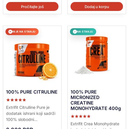
Pročitajte još
Dodaj u korpu
NIJE NA STANJU
NA STANJU
✕
✓
100% PURE CITRULINE
100% PURE
MICRONIZED
CREATINE
Ocenjeno sa
Extrifit Citrulline Pure je
MONOHYDRATE 400g
5.00
dodatak ishrani koji sadrži
od 5
100% slobodni...
Ocenjeno sa
Extrifit Crea Monohydrate
5.00