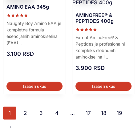
AMINO EAA 345g
AMINOFREE® &
PEPTIDES 400g
Ocenjeno sa
Naughty Boy Amino EAA je
5.00
kompletna formula
od 5
esencijalnih aminokiselina
Ocenjeno sa
Extrifit AminoFree® &
5.00
(EAA)...
Peptides je profesionalni
od 5
kompleks slobodnih
3.100
RSD
aminokiselina i...
3.900
RSD
Izaberi ukus
Izaberi ukus
1
2
3
4
…
17
18
19
→