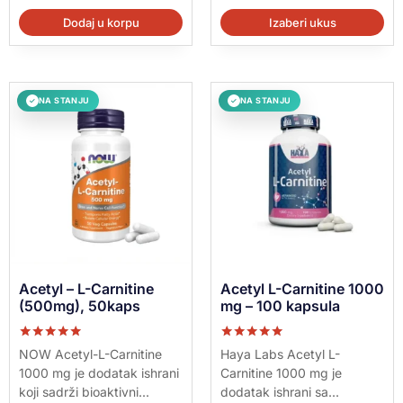
Dodaj u korpu
Izaberi ukus
NA STANJU
NA STANJU
✓
✓
Acetyl – L-Carnitine
Acetyl L-Carnitine 1000
(500mg), 50kaps
mg – 100 kapsula
Ocenjeno sa
Ocenjeno sa
NOW Acetyl-L-Carnitine
Haya Labs Acetyl L-
5.00
5.00
1000 mg je dodatak ishrani
Carnitine 1000 mg je
od 5
od 5
koji sadrži bioaktivni...
dodatak ishrani sa...