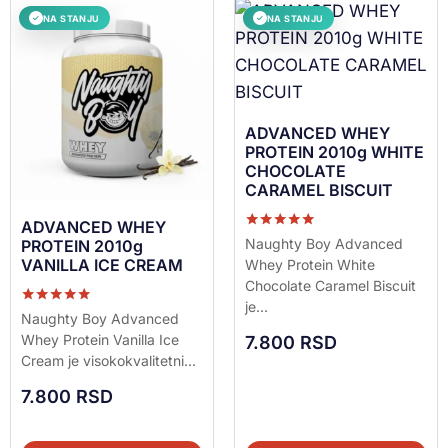
NA STANJU
NA STANJU
✓
✓
ADVANCED WHEY
PROTEIN 2010g WHITE
CHOCOLATE
CARAMEL BISCUIT
ADVANCED WHEY
Ocenjeno sa
Naughty Boy Advanced
PROTEIN 2010g
5.00
VANILLA ICE CREAM
Whey Protein White
od 5
Chocolate Caramel Biscuit
je...
Ocenjeno sa
Naughty Boy Advanced
5.00
Whey Protein Vanilla Ice
7.800
RSD
od 5
Cream je visokokvalitetni...
7.800
RSD