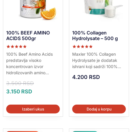
100% BEEF AMINO
100% Collagen
ACIDS 500gr
Hydrolysate – 500 g
Ocenjeno sa
Ocenjeno sa
100% Beef Amino Acids
Maxler 100% Collagen
5.00
5.00
predstavlja visoko
Hydrolysate je dodatak
od 5
od 5
koncentrovan izvor
ishrani koji sadrži 100%...
hidrolizovanih amino...
4.200
RSD
3.500
RSD
3.150
RSD
Izaberi ukus
Dodaj u korpu