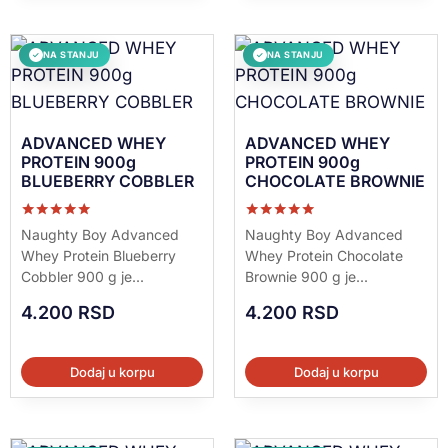
NA STANJU
NA STANJU
✓
✓
ADVANCED WHEY
ADVANCED WHEY
PROTEIN 900g
PROTEIN 900g
BLUEBERRY COBBLER
CHOCOLATE BROWNIE
Ocenjeno sa
Ocenjeno sa
Naughty Boy Advanced
Naughty Boy Advanced
5.00
5.00
Whey Protein Blueberry
Whey Protein Chocolate
od 5
od 5
Cobbler 900 g je...
Brownie 900 g je...
4.200
RSD
4.200
RSD
Dodaj u korpu
Dodaj u korpu