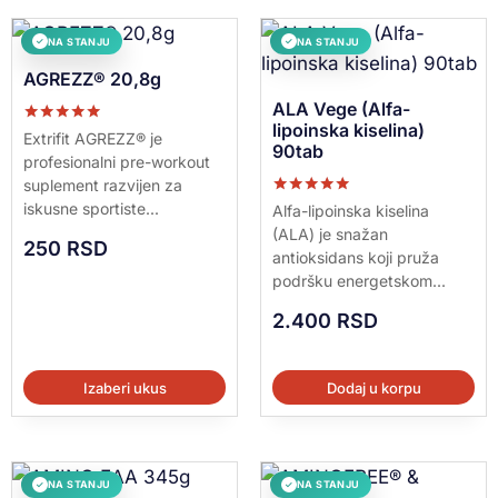
NA STANJU
NA STANJU
✓
✓
AGREZZ® 20,8g
ALA Vege (Alfa-
lipoinska kiselina)
Ocenjeno sa
Extrifit AGREZZ® je
90tab
5.00
profesionalni pre-workout
od 5
suplement razvijen za
Ocenjeno sa
iskusne sportiste...
Alfa-lipoinska kiselina
5.00
(ALA) je snažan
od 5
250
RSD
antioksidans koji pruža
podršku energetskom...
2.400
RSD
Izaberi ukus
Dodaj u korpu
NA STANJU
NA STANJU
✓
✓