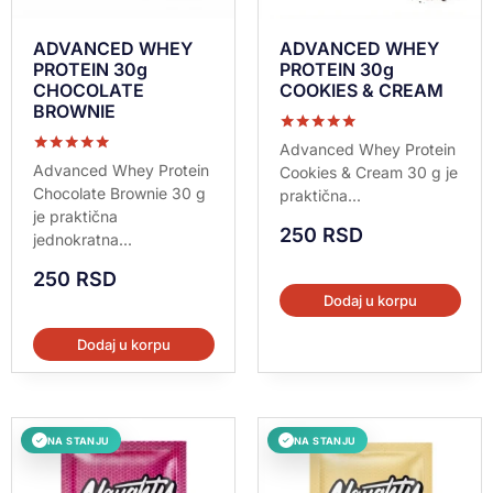
ADVANCED WHEY
ADVANCED WHEY
PROTEIN 30g
PROTEIN 30g
CHOCOLATE
COOKIES & CREAM
BROWNIE
Ocenjeno sa
Advanced Whey Protein
5.00
Ocenjeno sa
Advanced Whey Protein
Cookies & Cream 30 g je
od 5
5.00
Chocolate Brownie 30 g
praktična...
od 5
je praktična
250
RSD
jednokratna...
250
RSD
Dodaj u korpu
Dodaj u korpu
NA STANJU
NA STANJU
✓
✓