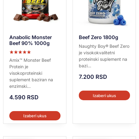
Anabolic Monster
Beef Zero 1800g
Beef 90% 1000g
Naughty Boy® Beef Zero
je visokokvalitetni
Ocenjeno sa
proteinski suplement na
Amix™ Monster Beef
5.00
bazi...
Protein je
od 5
visokoproteinski
7.200
RSD
suplement baziran na
enzimski...
Izaberi ukus
4.590
RSD
Izaberi ukus