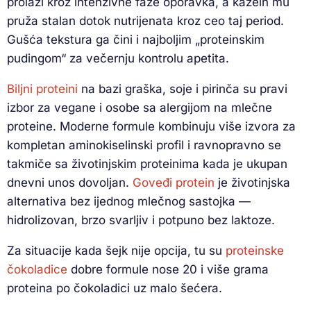
prolazi kroz intenzivne faze oporavka, a kazein mu
pruža stalan dotok nutrijenata kroz ceo taj period.
Gušća tekstura ga čini i najboljim „proteinskim
pudingom“ za večernju kontrolu apetita.
Biljni proteini
na bazi graška, soje i pirinča su pravi
izbor za vegane i osobe sa alergijom na mlečne
proteine. Moderne formule kombinuju više izvora za
kompletan aminokiselinski profil i ravnopravno se
takmiče sa životinjskim proteinima kada je ukupan
dnevni unos dovoljan.
Goveđi protein
je životinjska
alternativa bez ijednog mlečnog sastojka —
hidrolizovan, brzo svarljiv i potpuno bez laktoze.
Za situacije kada šejk nije opcija, tu su
proteinske
čokoladice
dobre formule nose 20 i više grama
proteina po čokoladici uz malo šećera.