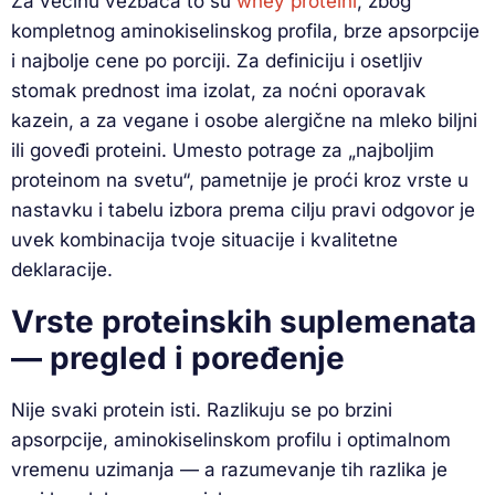
Za većinu vežbača to su
whey proteini
, zbog
kompletnog aminokiselinskog profila, brze apsorpcije
i najbolje cene po porciji. Za definiciju i osetljiv
stomak prednost ima izolat, za noćni oporavak
kazein, a za vegane i osobe alergične na mleko biljni
ili goveđi proteini. Umesto potrage za „najboljim
proteinom na svetu“, pametnije je proći kroz vrste u
nastavku i tabelu izbora prema cilju pravi odgovor je
uvek kombinacija tvoje situacije i kvalitetne
deklaracije.
Vrste proteinskih suplemenata
— pregled i poređenje
Nije svaki protein isti. Razlikuju se po brzini
apsorpcije, aminokiselinskom profilu i optimalnom
vremenu uzimanja — a razumevanje tih razlika je