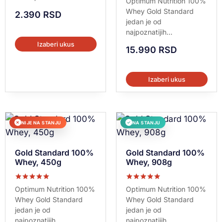
Optimum Nutrition 100%
5.00
Whey Gold Standard
od 5
2.390
RSD
jedan je od
najpoznatijih...
Izaberi ukus
15.990
RSD
Izaberi ukus
NIJE NA STANJU
NA STANJU
✕
✓
Gold Standard 100%
Gold Standard 100%
Whey, 450g
Whey, 908g
Ocenjeno sa
Ocenjeno sa
Optimum Nutrition 100%
Optimum Nutrition 100%
5.00
5.00
Whey Gold Standard
Whey Gold Standard
od 5
od 5
jedan je od
jedan je od
najpoznatijih...
najpoznatijih...