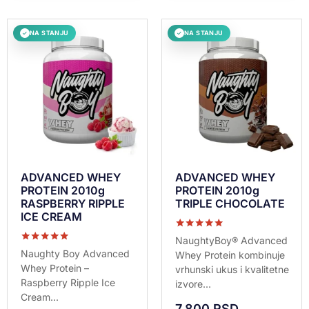
NA STANJU
NA STANJU
✓
✓
ADVANCED WHEY
ADVANCED WHEY
PROTEIN 2010g
PROTEIN 2010g
RASPBERRY RIPPLE
TRIPLE CHOCOLATE
ICE CREAM
Ocenjeno sa
NaughtyBoy® Advanced
5.00
Ocenjeno sa
Naughty Boy Advanced
Whey Protein kombinuje
od 5
5.00
Whey Protein –
vrhunski ukus i kvalitetne
od 5
Raspberry Ripple Ice
izvore...
Cream...
7.800
RSD