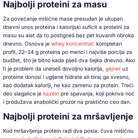
Najbolji proteini za masu
Za povećanje mišićne mase presudan je ukupan
dnevni unos proteina i kalorijski suficit a proteini za
masu su alat da to postigneš bez pet kuvanih obroka
dnevno. Osnova je
whey koncentrat
: kompletan
profil, 22–24 g proteina po merici i najviše porcija za
budžet, što je bitno kada piješ dva šejka dnevno. Ako
ti je problem da uneseš dovoljno kalorija,
gejner
uz
proteine donosi i ugljene hidrate ali biraj ga svesno,
kao dodatak kaloriji, ne kao zamenu za protein. Treći
deo slagalice je
kazein
pre spavanja, koji pokriva noć
i produžava anabolički prozor na praktično ceo dan.
Najbolji proteini za mršavljenje
Kod mršavljenja protein radi dva posla: čuva mišićnu