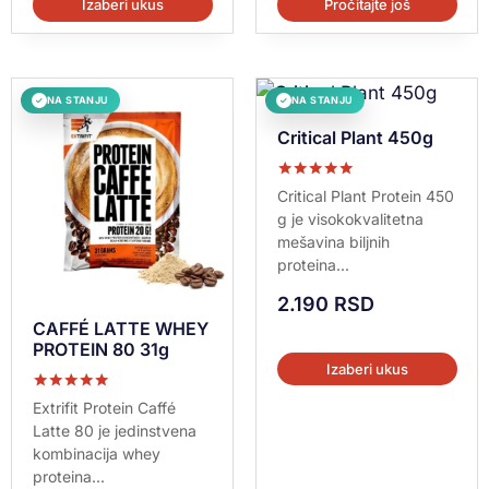
Izaberi ukus
Pročitajte još
NA STANJU
NA STANJU
✓
✓
Critical Plant 450g
Ocenjeno sa
Critical Plant Protein 450
5.00
g je visokokvalitetna
od 5
mešavina biljnih
proteina...
2.190
RSD
CAFFÉ LATTE WHEY
PROTEIN 80 31g
Izaberi ukus
Ocenjeno sa
Extrifit Protein Caffé
5.00
Latte 80 je jedinstvena
od 5
kombinacija whey
proteina...