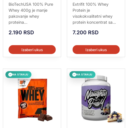
Ocenjeno sa
Ocenjeno sa
BioTechUSA 100% Pure
Extrifit 100% Whey
5.00
5.00
Whey 400g je manje
Protein je
od 5
od 5
pakovanje whey
visokokvalitetni whey
proteina...
protein koncentrat sa...
2.190
RSD
7.200
RSD
Izaberi ukus
Izaberi ukus
NA STANJU
NA STANJU
✓
✓