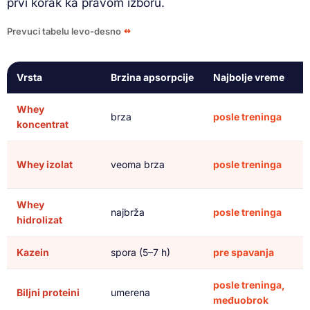
prvi korak ka pravom izboru.
Prevuci tabelu levo-desno
Vrsta
Brzina apsorpcije
Najbolje vreme
Whey
brza
posle treninga
koncentrat
Whey izolat
veoma brza
posle treninga
Whey
najbrža
posle treninga
hidrolizat
Kazein
spora (5–7 h)
pre spavanja
posle treninga,
Biljni proteini
umerena
međuobrok