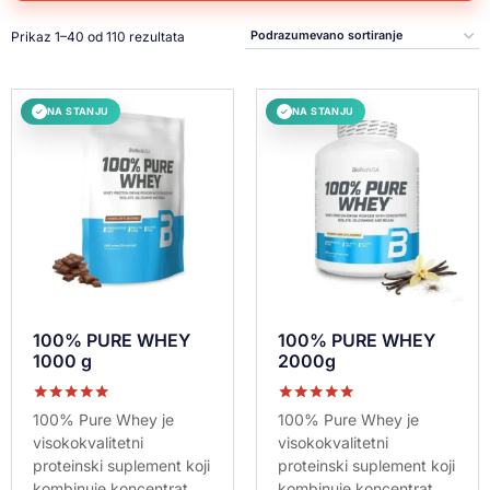
Prikaz 1–40 od 110 rezultata
NA STANJU
NA STANJU
✓
✓
100% PURE WHEY
100% PURE WHEY
1000 g
2000g
Ocenjeno sa
Ocenjeno sa
100% Pure Whey je
100% Pure Whey je
5.00
5.00
visokokvalitetni
visokokvalitetni
od 5
od 5
proteinski suplement koji
proteinski suplement koji
kombinuje koncentrat...
kombinuje koncentrat...