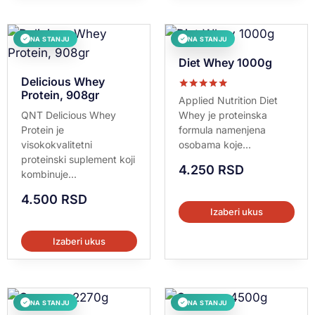
NA STANJU
NA STANJU
✓
✓
Diet Whey 1000g
Delicious Whey
Protein, 908gr
Ocenjeno sa
Applied Nutrition Diet
5.00
QNT Delicious Whey
Whey je proteinska
od 5
Protein je
formula namenjena
visokokvalitetni
osobama koje...
proteinski suplement koji
4.250
RSD
kombinuje...
4.500
RSD
Izaberi ukus
Izaberi ukus
NA STANJU
NA STANJU
✓
✓