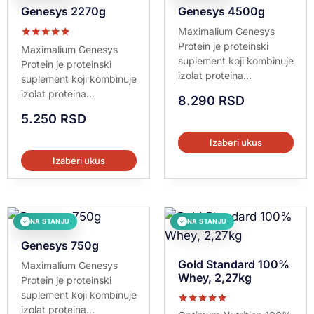
Genesys 2270g
Genesys 4500g
Maximalium Genesys
Protein je proteinski
Ocenjeno sa
Maximalium Genesys
5.00
suplement koji kombinuje
Protein je proteinski
od 5
izolat proteina...
suplement koji kombinuje
izolat proteina...
8.290
RSD
5.250
RSD
Izaberi ukus
Izaberi ukus
NA STANJU
NA STANJU
✓
✓
Genesys 750g
Gold Standard 100%
Maximalium Genesys
Whey, 2,27kg
Protein je proteinski
suplement koji kombinuje
izolat proteina...
Ocenjeno sa