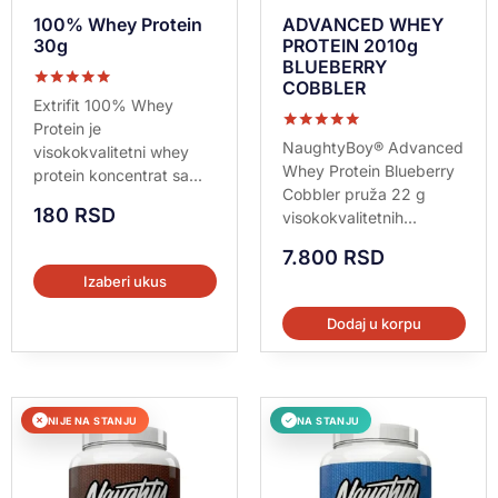
100% Whey Protein
ADVANCED WHEY
30g
PROTEIN 2010g
BLUEBERRY
COBBLER
Ocenjeno sa
Extrifit 100% Whey
5.00
Protein je
od 5
Ocenjeno sa
NaughtyBoy® Advanced
visokokvalitetni whey
5.00
Whey Protein Blueberry
protein koncentrat sa...
od 5
Cobbler pruža 22 g
180
RSD
visokokvalitetnih...
7.800
RSD
Izaberi ukus
Dodaj u korpu
NIJE NA STANJU
NA STANJU
✕
✓