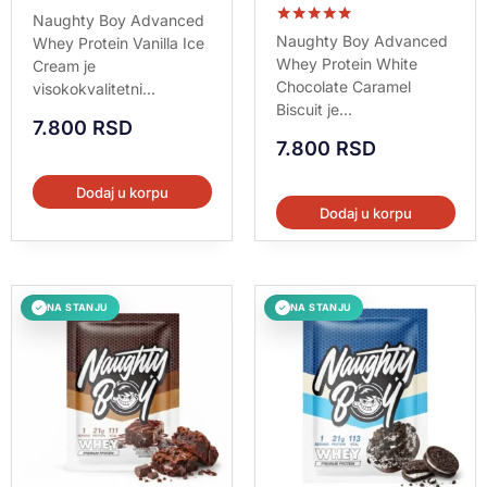
Ocenjeno sa
Naughty Boy Advanced
5.00
Ocenjeno sa
Naughty Boy Advanced
Whey Protein Vanilla Ice
od 5
5.00
Whey Protein White
Cream je
od 5
Chocolate Caramel
visokokvalitetni...
Biscuit je...
7.800
RSD
7.800
RSD
Dodaj u korpu
Dodaj u korpu
NA STANJU
NA STANJU
✓
✓