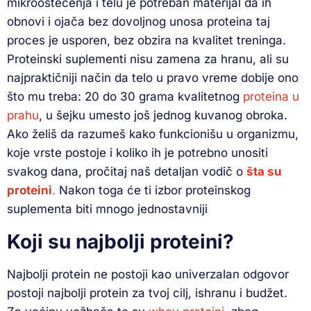
mikrooštećenja i telu je potreban materijal da ih
obnovi i ojača bez dovoljnog unosa proteina taj
proces je usporen, bez obzira na kvalitet treninga.
Proteinski suplementi nisu zamena za hranu, ali su
najpraktičniji način da telo u pravo vreme dobije ono
što mu treba: 20 do 30 grama kvalitetnog
proteina u
prahu
, u šejku umesto još jednog kuvanog obroka.
Ako želiš da razumeš kako funkcionišu u organizmu,
koje vrste postoje i koliko ih je potrebno unositi
svakog dana, pročitaj naš detaljan vodič o
šta su
proteini
.
Nakon toga će ti izbor proteinskog
suplementa biti mnogo jednostavniji
Koji su najbolji proteini?
Najbolji protein ne postoji kao univerzalan odgovor
postoji najbolji protein za tvoj cilj, ishranu i budžet.