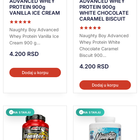
ADVANCED WHEY
ADVANCED WHEY
PROTEIN 900g
PROTEIN 900g
VANILLA ICE CREAM
WHITE CHOCOLATE
CARAMEL BISCUIT
Ocenjeno sa
Naughty Boy Advanced
5.00
Ocenjeno sa
Naughty Boy Advanced
Whey Protein Vanilla Ice
od 5
5.00
Whey Protein White
Cream 900 g...
od 5
Chocolate Caramel
4.200
RSD
Biscuit 900...
4.200
RSD
Dodaj u korpu
Dodaj u korpu
NA STANJU
NA STANJU
✓
✓