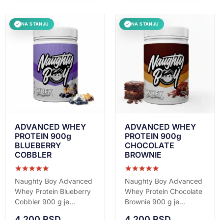
NA STANJU
NA STANJU
✓
✓
ADVANCED WHEY
ADVANCED WHEY
PROTEIN 900g
PROTEIN 900g
BLUEBERRY
CHOCOLATE
COBBLER
BROWNIE
Ocenjeno sa
Ocenjeno sa
Naughty Boy Advanced
Naughty Boy Advanced
5.00
5.00
Whey Protein Blueberry
Whey Protein Chocolate
od 5
od 5
Cobbler 900 g je...
Brownie 900 g je...
4.200
RSD
4.200
RSD