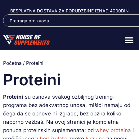
BESPLATNA DOSTAVA ZA PORUDZBINE IZNAD 4000DIN
Početna
/ Proteini
Proteini
Proteini
su osnova svakog ozbiljnog trening-
programa bez adekvatnog unosa, mišići nemaju od
čega da se obnove ni izgrade, bez obzira koliko
naporno vežbaš. Na ovoj stranici je kompletna
ponuda proteinskih suplemenata: od
whey proteina
i
prečišćenog
whey izolata
, preko
kazeina
za noćni