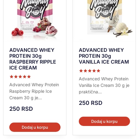
ADVANCED WHEY
ADVANCED WHEY
PROTEIN 30g
PROTEIN 30g
RASPBERRY RIPPLE
VANILLA ICE CREAM
ICE CREAM
Ocenjeno sa
Advanced Whey Protein
5.00
Ocenjeno sa
Advanced Whey Protein
Vanilla Ice Cream 30 g je
od 5
5.00
Raspberry Ripple Ice
praktična...
od 5
Cream 30 g je...
250
RSD
250
RSD
Dodaj u korpu
Dodaj u korpu