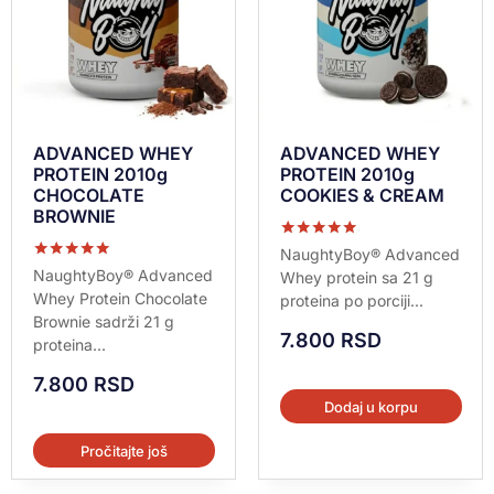
ADVANCED WHEY
ADVANCED WHEY
PROTEIN 2010g
PROTEIN 2010g
CHOCOLATE
COOKIES & CREAM
BROWNIE
Ocenjeno sa
NaughtyBoy® Advanced
5.00
Ocenjeno sa
NaughtyBoy® Advanced
Whey protein sa 21 g
od 5
5.00
Whey Protein Chocolate
proteina po porciji...
od 5
Brownie sadrži 21 g
7.800
RSD
proteina...
7.800
RSD
Dodaj u korpu
Pročitajte još