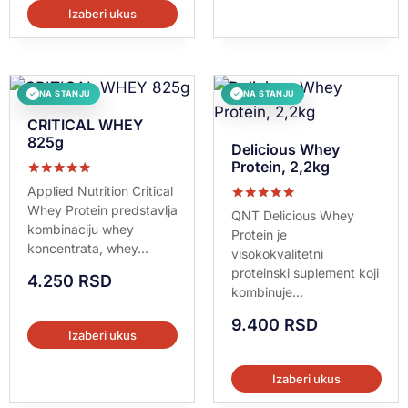
Izaberi ukus
NA STANJU
NA STANJU
✓
✓
CRITICAL WHEY
825g
Delicious Whey
Protein, 2,2kg
Ocenjeno sa
Applied Nutrition Critical
5.00
Whey Protein predstavlja
Ocenjeno sa
od 5
QNT Delicious Whey
5.00
kombinaciju whey
Protein je
od 5
koncentrata, whey...
visokokvalitetni
proteinski suplement koji
4.250
RSD
kombinuje...
9.400
RSD
Izaberi ukus
Izaberi ukus