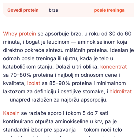
Goveđi protein
brza
posle treninga
Whey protein
se apsorbuje brzo, u roku od 30 do 60
minuta, i bogat je leucinom — aminokiselinom koja
direktno pokreće sintezu mišićnih proteina. Idealan je
odmah posle treninga ili ujutru, kada je telo u
kataboličkom stanju. Dolazi u tri oblika:
koncentrat
sa 70–80% proteina i najboljim odnosom cene i
kvaliteta,
izolat
sa 85–90% proteina i minimalnom
laktozom za definiciju i osetljive stomake, i
hidrolizat
— unapred razložen za najbržu apsorpciju.
Kazein
se razlaže sporo i tokom 5 do 7 sati
kontinuirano otpušta aminokiseline u krv, pa je
standardni izbor pre spavanja — tokom noći telo