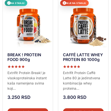
NA STANJU
NIJE NA STANJU
✓
✕
BREAK ! PROTEIN
CAFFÉ LATTE WHEY
FOOD 900g
PROTEIN 80 1000g
Ocenjeno sa
Ocenjeno sa
Extrifit Protein Break! je
Extrifit Protein Caffé
5.00
5.00
visokoproteinska instant
Latte 80 je jedinstvena
od 5
od 5
kaša namenjena svima
kombinacija whey
koji...
proteina...
3.250
RSD
3.800
RSD