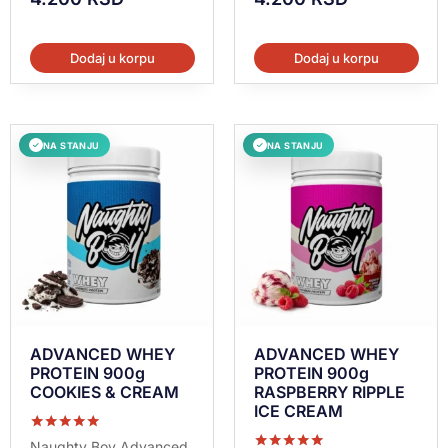
Dodaj u korpu
Dodaj u korpu
NA STANJU
NA STANJU
✓
✓
ADVANCED WHEY
ADVANCED WHEY
PROTEIN 900g
PROTEIN 900g
COOKIES & CREAM
RASPBERRY RIPPLE
ICE CREAM
Ocenjeno sa
Naughty Boy Advanced