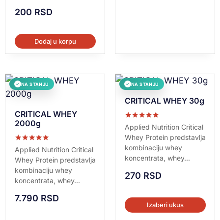
200
RSD
Dodaj u korpu
NA STANJU
NA STANJU
✓
✓
CRITICAL WHEY 30g
CRITICAL WHEY
2000g
Ocenjeno sa
Applied Nutrition Critical
5.00
Whey Protein predstavlja
od 5
kombinaciju whey
Ocenjeno sa
Applied Nutrition Critical
5.00
koncentrata, whey...
Whey Protein predstavlja
od 5
kombinaciju whey
270
RSD
koncentrata, whey...
7.790
RSD
Izaberi ukus