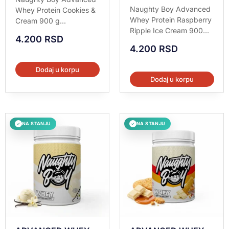
5.00
Ocenjeno sa
Naughty Boy Advanced
Whey Protein Cookies &
od 5
5.00
Whey Protein Raspberry
Cream 900 g...
od 5
Ripple Ice Cream 900...
4.200
RSD
4.200
RSD
Dodaj u korpu
Dodaj u korpu
NA STANJU
NA STANJU
✓
✓