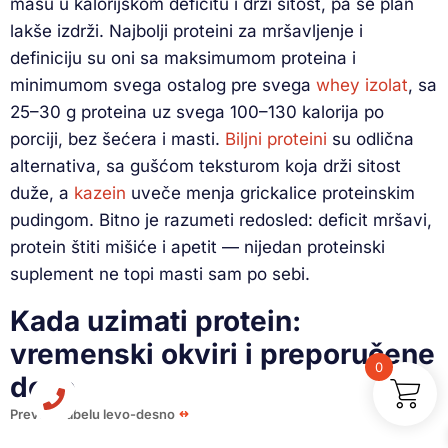
masu u kalorijskom deficitu i drži sitost, pa se plan
lakše izdrži. Najbolji proteini za mršavljenje i
definiciju su oni sa maksimumom proteina i
minimumom svega ostalog pre svega
whey izolat
, sa
25–30 g proteina uz svega 100–130 kalorija po
porciji, bez šećera i masti.
Biljni proteini
su odlična
alternativa, sa gušćom teksturom koja drži sitost
duže, a
kazein
uveče menja grickalice proteinskim
pudingom. Bitno je razumeti redosled: deficit mršavi,
protein štiti mišiće i apetit — nijedan proteinski
suplement ne topi masti sam po sebi.
Kada uzimati protein:
vremenski okviri i preporučene
0
doze
Prevuci tabelu levo-desno