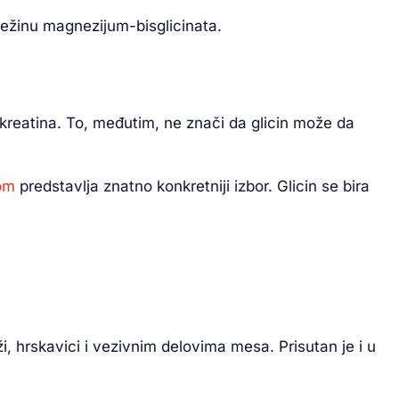
žinu magnezijum-bisglicinata.
 kreatina. To, međutim, ne znači da glicin može da
om
predstavlja znatno konkretniji izbor. Glicin se bira
i, hrskavici i vezivnim delovima mesa. Prisutan je i u