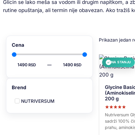
Glicin se lako meša sa vodom ili drugim napitkom, a 
rutine opuštanja, ali termin nije obavezan. Ako tražiš 
Prikazan jedan r
Cena
NA STANJU
✓
1490
—
1490
Glycine Basi
Brend
(Aminokiselin
200 g
NUTRIVERSUM
Ocenjeno sa
Nutriversum Gl
5.00
sadrži 100% čis
od 5
prahu, aminokis