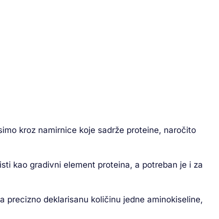
imo kroz namirnice koje sadrže proteine, naročito
sti kao gradivni element proteina, a potreban je i za
 precizno deklarisanu količinu jedne aminokiseline,