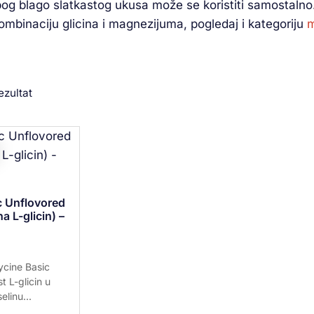
zbog blago slatkastog ukusa može se koristiti samostaln
kombinaciju glicina i magnezijuma, pogledaj i kategoriju
m
ezultat
c Unflovored
a L-glicin) –
ycine Basic
t L-glicin u
elinu...