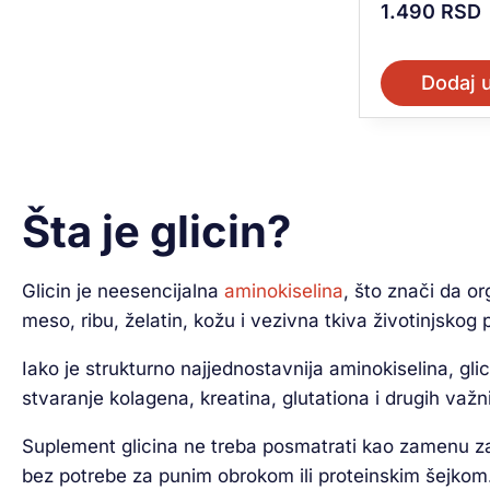
1.490
RSD
Dodaj 
Šta je glicin?
Glicin je neesencijalna
aminokiselina
, što znači da o
meso, ribu, želatin, kožu i vezivna tkiva životinjskog 
Iako je strukturno najjednostavnija aminokiselina, gli
stvaranje kolagena, kreatina, glutationa i drugih važni
Suplement glicina ne treba posmatrati kao zamenu za 
bez potrebe za punim obrokom ili proteinskim šejkom