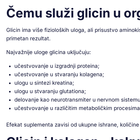
Čemu služi glicin u o
Glicin ima više fizioloških uloga, ali prisustvo ami
primetan rezultat.
Najvažnije uloge glicina uključuju:
učestvovanje u izgradnji proteina;
učestvovanje u stvaranju kolagena;
ulogu u sintezi kreatina;
ulogu u stvaranju glutationa;
delovanje kao neurotransmiter u nervnom sistemu
učestvovanje u različitim metaboličkim procesima
Efekat suplementa zavisi od ukupne ishrane, količine k