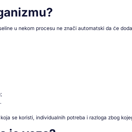
rganizmu?
nokiseline u nekom procesu ne znači automatski da će do
;
.
oja se koristi, individualnih potreba i razloga zbog koje