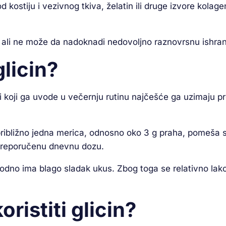
kostiju i vezivnog tkiva, želatin ili druge izvore kolage
, ali ne može da nadoknadi nedovoljno raznovrsnu ishra
licin?
ici koji ga uvode u večernju rutinu najčešće ga uzimaju 
 približno jedna merica, odnosno oko 3 g praha, pomeša 
i preporučenu dnevnu dozu.
rirodno ima blago sladak ukus. Zbog toga se relativno la
ristiti glicin?