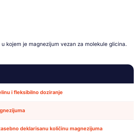
la u kojem je magnezijum vezan za molekule glicina.
inu i fleksibilno doziranje
agnezijuma
i zasebno deklarisanu količinu magnezijuma