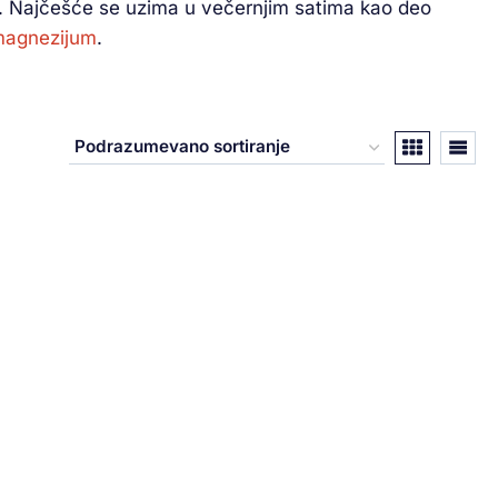
o. Najčešće se uzima u večernjim satima kao deo
agnezijum
.