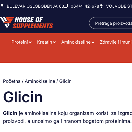
BULEVAR OSLOBOĐENJA 63
064/4142-678
VOJVODE ST
Proteini
Kreatin
Aminokiseline
Zdravlje i imuni
Početna
/
Aminokiseline
/ Glicin
Glicin
Glicin
je aminokiselina koju organizam koristi za izgrad
proizvodi, a unosimo ga i hranom bogatom proteinima. 