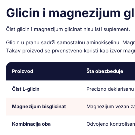
Glicin i magnezijum gli
Čist glicin i magnezijum glicinat nisu isti suplement.
Glicin u prahu sadrži samostalnu aminokiselinu. Magne
Takav proizvod se prvenstveno koristi kao izvor mag
Proizvod
Šta obezbeđuje
Čist L-glicin
Precizno deklarisanu 
Magnezijum bisglicinat
Magnezijum vezan za 
Kombinacija oba
Odvojeno kontrolisanj