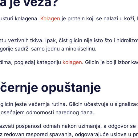
va je veza?
rukturi kolagena.
Kolagen
je protein koji se nalazi u koži
u vezivnih tkiva. Ipak, čist glicin nije isto što i hidro
egorije sadrži samo jednu aminokiselinu.
idima, pogledaj kategoriju
kolagen
. Glicin je bolji izbor 
ečernje opuštanje
licin jeste večernja rutina. Glicin učestvuje u signalizac
i osećajem odmornosti narednog dana.
a izazvati pospanost odmah nakon uzimanja, a odgovor se 
uz redovan raspored spavanja, odgovarajuće uslove u pro