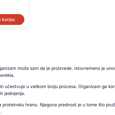
u korpu
rganizam može sam da je proizvede. Istovremeno je unos
porekla.
cin učestvuje u velikom broju procesa. Organizam ga kori
h jedinjenja.
proteinsku hranu. Njegova prednost je u tome što pruža
.