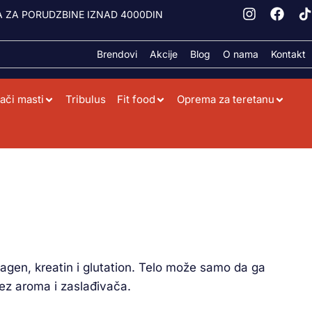
 ZA PORUDZBINE IZNAD 4000DIN
Brendovi
Akcije
Blog
O nama
Kontakt
ači masti
Tribulus
Fit food
Oprema za teretanu
olagen, kreatin i glutation. Telo može samo da ga
ez aroma i zaslađivača.