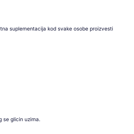
datna suplementacija kod svake osobe proizvesti
g se glicin uzima.