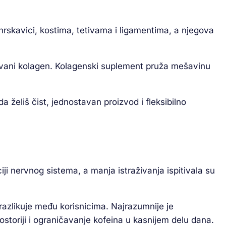
, hrskavici, kostima, tetivama i ligamentima, a njegova
lizovani kolagen. Kolagenski suplement pruža mešavinu
kada želiš čist, jednostavan proizvod i fleksibilno
iji nervnog sistema, a manja istraživanja ispitivala su
razlikuje među korisnicima. Najrazumnije je
storiji i ograničavanje kofeina u kasnijem delu dana.