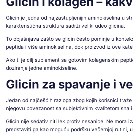
Glicin i kolagen – kak
Glicin je jedna od najzastupljenijih aminokiselina u st
karakteristična struktura sadrži veliki udeo glicina.
To objašnjava zašto se glicin često pominje u kontekst
peptida i više aminokiselina, dok proizvod iz ove kat
Ako ti je cilj suplement sa gotovim kolagenskim pept
doziranje jedne aminokiseline.
Glicin za spavanje i v
Jedan od najčešćih razloga zbog kojih korisnici traže g
njegovu povezanost sa subjektivnim kvalitetom sna 
Glicin nije sedativ niti lek protiv nesanice. Ne mor
predstaviti ga kao moguću podršku večernjoj rutini, 