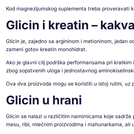
Kod magnezijumskog suplementa treba proveravati k
Glicin i kreatin – kak
Glicin je, zajedno sa argininom i metioninom, jedan o
zameni gotov kreatin monohidrat.
Ako je glavni cilj podrška performansama pri kratkim
zbog sopstvenih uloga i jednostavnog aminokiselinsk
Ova dva proizvoda mogu se koristiti u istoj rutini, u
Glicin u hrani
Glicin se nalazi u različitim namirnicama koje sadrže 
mesu, ribi, mlečnim proizvodima i mahunarkama, ali u 