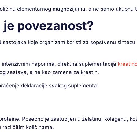
oličinu elementarnog magnezijuma, a ne samo ukupnu te
va je povezanost?
d sastojaka koje organizam koristi za sopstvenu sintezu
 i intenzivnim naporima, direktna suplementacija
kreatin
og sastava, a ne kao zamena za kreatin.
z praćenje deklaracije svakog suplementa.
proteine. Posebno je zastupljen u želatinu, kolagenu, kož
različitim količinama.