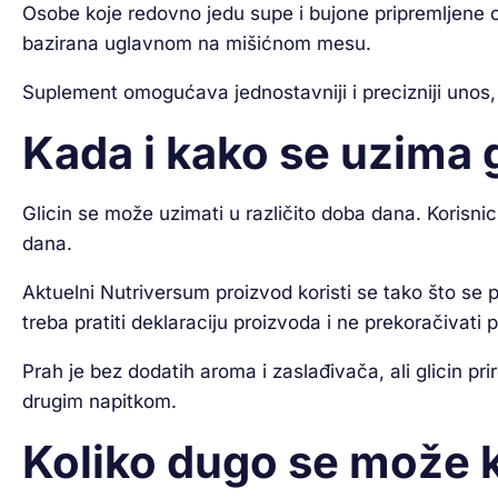
Osobe koje redovno jedu supe i bujone pripremljene od 
bazirana uglavnom na mišićnom mesu.
Suplement omogućava jednostavniji i precizniji unos
Kada i kako se uzima g
Glicin se može uzimati u različito doba dana. Korisn
dana.
Aktuelni Nutriversum proizvod koristi se tako što se
treba pratiti deklaraciju proizvoda i ne prekoračivat
Prah je bez dodatih aroma i zaslađivača, ali glicin p
drugim napitkom.
Koliko dugo se može ko