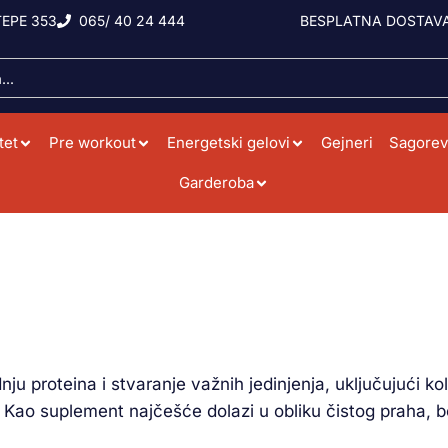
EPE 353
065/ 40 24 444
BESPLATNA DOSTAVA
tet
Pre workout
Energetski gelovi
Gejneri
Sagorev
Garderoba
nju proteina i stvaranje važnih jedinjenja, uključujući k
Kao suplement najčešće dolazi u obliku čistog praha, b