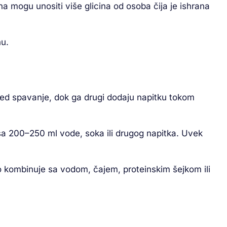
na mogu unositi više glicina od osoba čija je ishrana
nu.
pred spavanje, dok ga drugi dodaju napitku tokom
sa 200–250 ml vode, soka ili drugog napitka. Uvek
ko kombinuje sa vodom, čajem, proteinskim šejkom ili