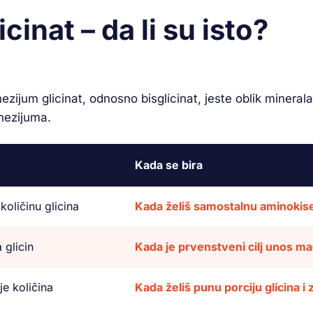
cinat – da li su isto?
zijum glicinat, odnosno bisglicinat, jeste oblik minera
nezijuma.
Kada se bira
količinu glicina
Kada želiš samostalnu aminokisel
glicin
Kada je prvenstveni cilj unos m
e količina
Kada želiš punu porciju glicina 