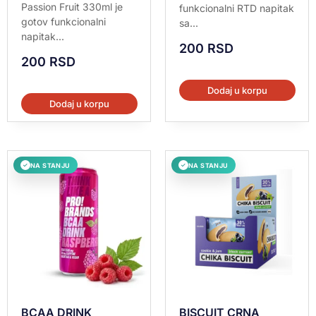
Passion Fruit 330ml je
funkcionalni RTD napitak
gotov funkcionalni
sa...
napitak...
200
RSD
200
RSD
Dodaj u korpu
Dodaj u korpu
NA STANJU
NA STANJU
✓
✓
BCAA DRINK
BISCUIT CRNA