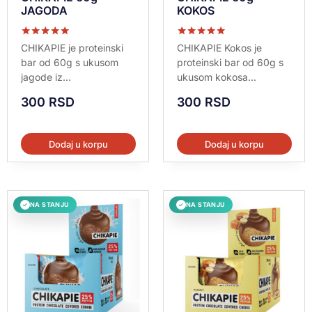
JAGODA
KOKOS
Ocenjeno sa
Ocenjeno sa
CHIKAPIE je proteinski
CHIKAPIE Kokos je
5.00
5.00
bar od 60g s ukusom
proteinski bar od 60g s
od 5
od 5
jagode iz...
ukusom kokosa...
300
RSD
300
RSD
Dodaj u korpu
Dodaj u korpu
NA STANJU
NA STANJU
✓
✓