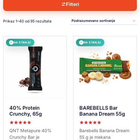
Filteri
Prikaz 1–40 od 95 rezultata
NA STANJU
NA STANJU
✓
✓
40% Protein
BAREBELLS Bar
Crunchy, 65g
Banana Dream 55g
Ocenjeno sa
Ocenjeno sa
QNT Metapure 40%
Barebells Banana Dream
5.00
5.00
Crunchy Bar je
55 g je mekana
od 5
od 5