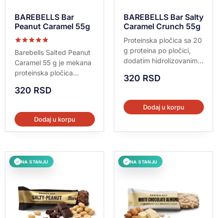
BAREBELLS Bar
BAREBELLS Bar Salty
Peanut Caramel 55g
Caramel Crunch 55g
Proteinska pločica sa 20
g proteina po pločici,
Ocenjeno sa
Barebells Salted Peanut
5.00
dodatim hidrolizovanim...
Caramel 55 g je mekana
od 5
proteinska pločica...
320
RSD
320
RSD
Dodaj u korpu
Dodaj u korpu
NA STANJU
NA STANJU
✓
✓