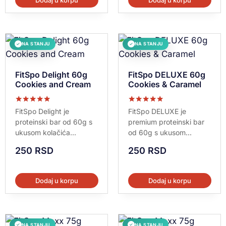
NA STANJU
NA STANJU
✓
✓
FitSpo Delight 60g
FitSpo DELUXE 60g
Cookies and Cream
Cookies & Caramel
Ocenjeno sa
Ocenjeno sa
FitSpo Delight je
FitSpo DELUXE je
5.00
5.00
proteinski bar od 60g s
premium proteinski bar
od 5
od 5
ukusom kolačića...
od 60g s ukusom...
250
RSD
250
RSD
Dodaj u korpu
Dodaj u korpu
NA STANJU
NA STANJU
✓
✓