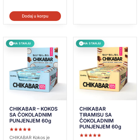
Dodaj u korpu
NA STANJU
NA STANJU
✓
✓
CHIKABAR – KOKOS
CHIKABAR
SA ČOKOLADNIM
TIRAMISU SA
PUNJENJEM 60g
ČOKOLADNIM
PUNJENJEM 60g
Ocenjeno sa
CHIKABAR Kokos je