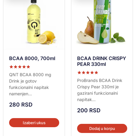
BCAA 8000, 700ml
BCAA DRINK CRISPY
PEAR 330ml
Ocenjeno sa
QNT BCAA 8000 mg
5.00
Ocenjeno sa
ProBrands BCAA Drink
Drink je gotov
od 5
5.00
Crispy Pear 330ml je
funkcionalni napitak
od 5
gazirani funkcionalni
namenjen...
napitak...
280
RSD
200
RSD
Izaberi ukus
Dodaj u korpu