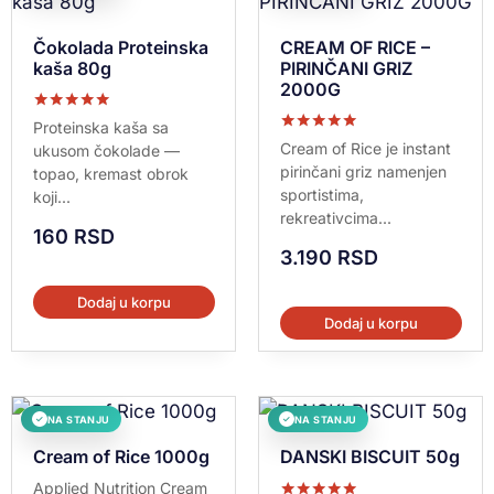
Čokolada Proteinska
CREAM OF RICE –
kaša 80g
PIRINČANI GRIZ
2000G
Ocenjeno sa
Proteinska kaša sa
5.00
Ocenjeno sa
Cream of Rice je instant
ukusom čokolade —
od 5
5.00
pirinčani griz namenjen
topao, kremast obrok
od 5
sportistima,
koji...
rekreativcima...
160
RSD
3.190
RSD
Dodaj u korpu
Dodaj u korpu
NA STANJU
NA STANJU
✓
✓
Cream of Rice 1000g
DANSKI BISCUIT 50g
Applied Nutrition Cream