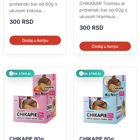
5.00
Ocenjeno sa
CHIKABAR Tiramisu je
proteinski bar od 60g s
od 5
5.00
proteinski bar od 60g s
ukusom kokosa...
od 5
ukusom tiramisua...
300
RSD
300
RSD
Dodaj u korpu
Dodaj u korpu
NA STANJU
NA STANJU
✓
✓
CHIKAPIE 60g
CHIKAPIE 60g