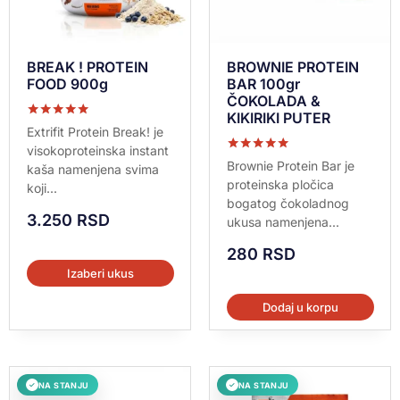
BREAK ! PROTEIN
BROWNIE PROTEIN
FOOD 900g
BAR 100gr
ČOKOLADA &
KIKIRIKI PUTER
Ocenjeno sa
Extrifit Protein Break! je
5.00
visokoproteinska instant
od 5
Ocenjeno sa
Brownie Protein Bar je
kaša namenjena svima
5.00
proteinska pločica
koji...
od 5
bogatog čokoladnog
3.250
RSD
ukusa namenjena...
280
RSD
Izaberi ukus
Dodaj u korpu
NA STANJU
NA STANJU
✓
✓