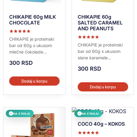
CHIKAPIE 60g MILK
CHIKAPIE 60g
CHOCOLATE
SALTED CARAMEL
AND PEANUTS
Ocenjeno sa
CHIKAPIE je proteinski
5.00
Ocenjeno sa
CHIKAPIE je proteinski
bar od 60g s ukusom
od 5
5.00
bar od 60g s ukusom
mlečne čokolade...
od 5
slane karamele...
300
RSD
300
RSD
Dodaj u korpu
Dodaj u korpu
NA STANJU
NA STANJU
✓
✓
COCO 40g – KOKOS