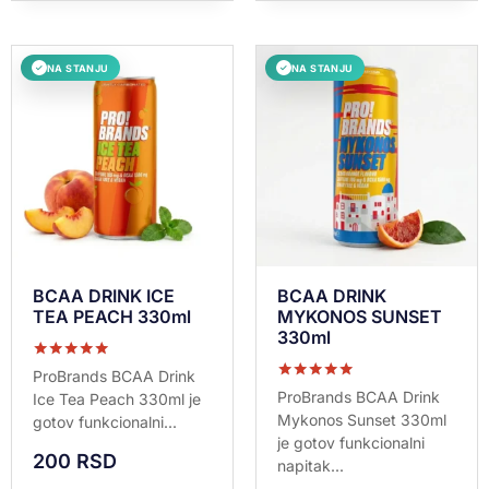
NA STANJU
NA STANJU
✓
✓
BCAA DRINK ICE
BCAA DRINK
TEA PEACH 330ml
MYKONOS SUNSET
330ml
Ocenjeno sa
ProBrands BCAA Drink
5.00
Ocenjeno sa
ProBrands BCAA Drink
Ice Tea Peach 330ml je
od 5
5.00
Mykonos Sunset 330ml
gotov funkcionalni...
od 5
je gotov funkcionalni
200
RSD
napitak...