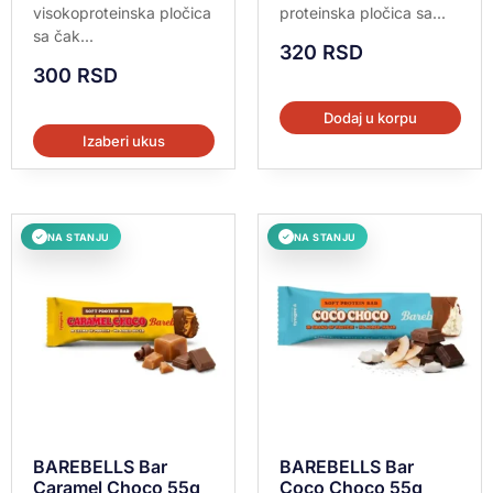
visokoproteinska pločica
proteinska pločica sa...
sa čak...
320
RSD
300
RSD
Dodaj u korpu
Izaberi ukus
NA STANJU
NA STANJU
✓
✓
BAREBELLS Bar
BAREBELLS Bar
Caramel Choco 55g
Coco Choco 55g