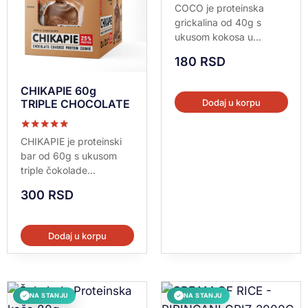
Ocenjeno sa
COCO je proteinska
5.00
grickalina od 40g s
od 5
ukusom kokosa u...
180
RSD
CHIKAPIE 60g
Dodaj u korpu
TRIPLE CHOCOLATE
Ocenjeno sa
CHIKAPIE je proteinski
5.00
bar od 60g s ukusom
od 5
triple čokolade...
300
RSD
Dodaj u korpu
NA STANJU
NA STANJU
✓
✓