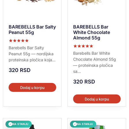
BAREBELLS Bar Salty
BAREBELLS Bar
Peanut 55g
White Chocolate
Almond 55g
Ocenjeno sa
Barebells Bar Salty
5.00
Ocenjeno sa
Barebells Bar White
Peanut 55g — nordijska
od 5
5.00
Chocolate Almond 55g
proteinska pločica koja...
od 5
— proteinska pločica
320
RSD
sa...
320
RSD
Dodaj u korpu
Dodaj u korpu
NA STANJU
NA STANJU
✓
✓