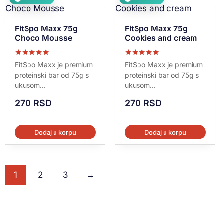
FitSpo Maxx 75g
FitSpo Maxx 75g
Choco Mousse
Cookies and cream
Ocenjeno sa
Ocenjeno sa
FitSpo Maxx je premium
FitSpo Maxx je premium
5.00
5.00
proteinski bar od 75g s
proteinski bar od 75g s
od 5
od 5
ukusom...
ukusom...
270
RSD
270
RSD
Dodaj u korpu
Dodaj u korpu
1
2
3
→