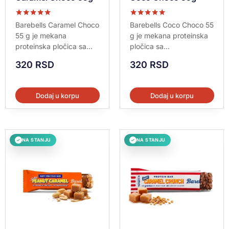
Ocenjeno sa
Ocenjeno sa
Barebells Caramel Choco
Barebells Coco Choco 55
5.00
5.00
55 g je mekana
g je mekana proteinska
od 5
od 5
proteinska pločica sa...
pločica sa...
320
RSD
320
RSD
Dodaj u korpu
Dodaj u korpu
NA STANJU
NA STANJU
✓
✓