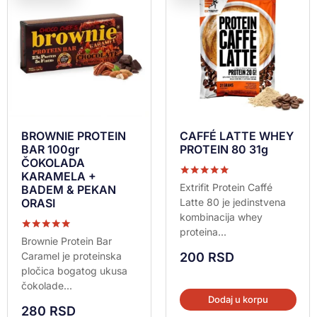
BROWNIE PROTEIN
CAFFÉ LATTE WHEY
BAR 100gr
PROTEIN 80 31g
ČOKOLADA
KARAMELA +
Ocenjeno sa
Extrifit Protein Caffé
BADEM & PEKAN
5.00
ORASI
Latte 80 je jedinstvena
od 5
kombinacija whey
proteina...
Ocenjeno sa
Brownie Protein Bar
5.00
Caramel je proteinska
200
RSD
od 5
pločica bogatog ukusa
čokolade...
Dodaj u korpu
280
RSD