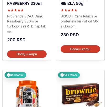
RASPBERRY 330ml
RIBIZLA 50g
Ocenjeno sa
Ocenjeno sa
ProBrands BCAA Drink
BISCUIT Crna Ribizla je
5.00
5.00
Raspberry 330ml je
proteinski biskvit od 50g
od 5
od 5
funkcionalni RTD napitak
s ukusom...
sa...
230
RSD
200
RSD
Dodaj u korpu
Dodaj u korpu
NA STANJU
NA STANJU
✓
✓