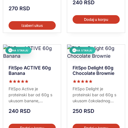
240
RSD
270
RSD
Dodaj u korpu
Izaberi ukus
NA STANJU
NA STANJU
✓
✓
FitSpo ACTIVE 60g
FitSpo Delight 60g
Banana
Chocolate Brownie
Ocenjeno sa
Ocenjeno sa
FitSpo Active je
FitSpo Delight je
5.00
5.00
proteinski bar od 60g s
proteinski bar od 60g s
od 5
od 5
ukusom banane,...
ukusom čokoladnog...
240
RSD
250
RSD
Dodaj u korpu
Dodaj u korpu