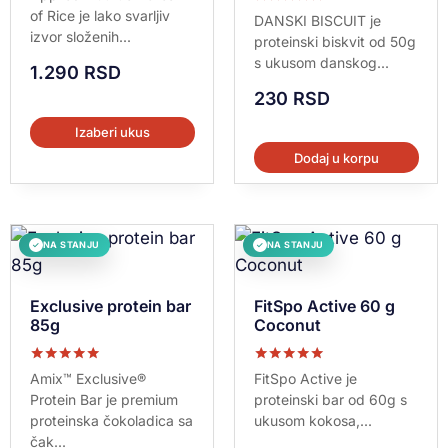
of Rice je lako svarljiv
Ocenjeno sa
DANSKI BISCUIT je
5.00
izvor složenih...
proteinski biskvit od 50g
od 5
s ukusom danskog...
1.290
RSD
230
RSD
Izaberi ukus
Dodaj u korpu
NA STANJU
NA STANJU
✓
✓
Exclusive protein bar
FitSpo Active 60 g
85g
Coconut
Ocenjeno sa
Ocenjeno sa
Amix™ Exclusive®
FitSpo Active je
5.00
5.00
Protein Bar je premium
proteinski bar od 60g s
od 5
od 5
proteinska čokoladica sa
ukusom kokosa,...
čak...