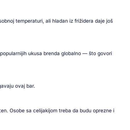
noj temperaturi, ali hladan iz frižidera daje još
jpopularnijih ukusa brenda globalno — što govori
gavaju ovaj bar.
ten. Osobe sa celijakijom treba da budu oprezne i