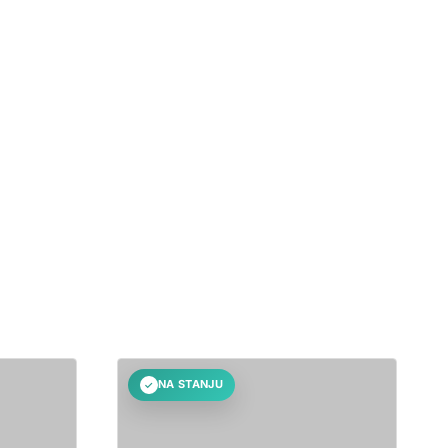
NA STANJU
✓