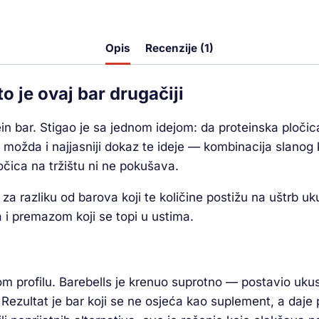
Opis
Recenzije (1)
o je ovaj bar drugačiji
tein bar. Stigao je sa jednom idejom: da proteinska ploč
 možda i najjasniji dokaz te ideje — kombinacija slanog 
ločica na tržištu ni ne pokušava.
a razliku od barova koji te količine postižu na uštrb ukus
i premazom koji se topi u ustima.
m profilu. Barebells je krenuo suprotno — postavio ukus
 Rezultat je bar koji se ne osjeća kao suplement, a daje 