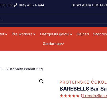
EPE 353
065/ 40 24 444
BESPLATNA DOSTAVA
tet
Pre workout
Energetski gelovi
Gejneri
Sagorev
Garderoba
LLS Bar Salty Peanut 55g
PROTEINSKE ČOKOL
BAREBELLS Bar Sa
(
1
recenzija ko
Ocenjeno
1
5.00
od 5