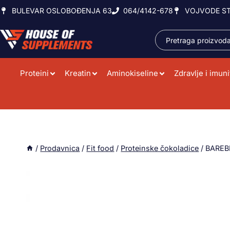
BULEVAR OSLOBOĐENJA 63
064/4142-678
VOJVODE ST
Proteini
Kreatin
Aminokiseline
Zdravlje i imuni
/
Prodavnica
/
Fit food
/
Proteinske čokoladice
/
BAREBE