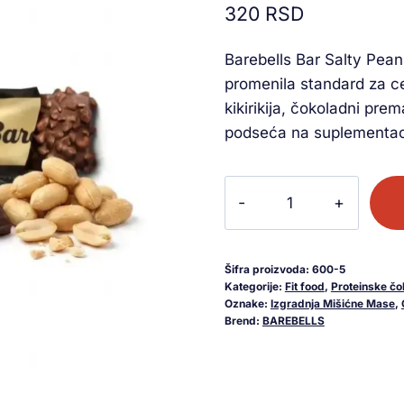
320
RSD
na osnovu
ocene
kupca
Barebells Bar Salty Pean
promenila standard za ce
kikirikija, čokoladni pr
podseća na suplementac
Šifra proizvoda:
600-5
Kategorije:
Fit food
,
Proteinske čo
Oznake:
Izgradnja Mišićne Mase
,
Brend:
BAREBELLS