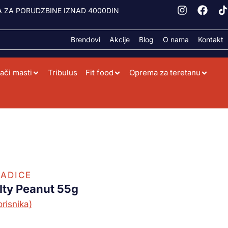
 ZA PORUDZBINE IZNAD 4000DIN
Brendovi
Akcije
Blog
O nama
Kontakt
ači masti
Tribulus
Fit food
Oprema za teretanu
ADICE
lty Peanut 55g
risnika)