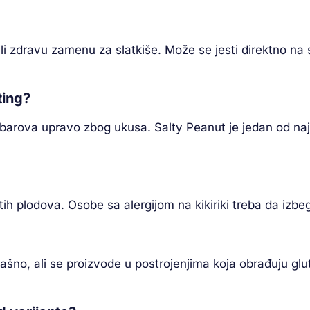
 zdravu zamenu za slatkiše. Može se jesti direktno na sob
ting?
 barova upravo zbog ukusa. Salty Peanut je jedan od na
stih plodova. Osobe sa alergijom na kikiriki treba da izbe
šno, ali se proizvode u postrojenjima koja obrađuju glu