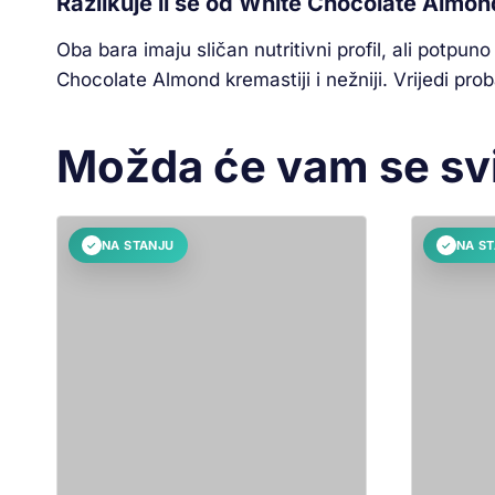
Razlikuje li se od White Chocolate Almon
Oba bara imaju sličan nutritivni profil, ali potpuno
Chocolate Almond kremastiji i nežniji. Vrijedi prob
Možda će vam se sv
NA STANJU
NA S
✓
✓