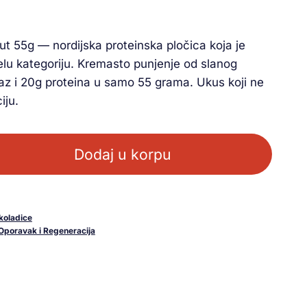
ut 55g — nordijska proteinska pločica koja je
lu kategoriju. Kremasto punjenje od slanog
emaz i 20g proteina u samo 55 grama. Ukus koji ne
iju.
Dodaj u korpu
koladice
Oporavak i Regeneracija