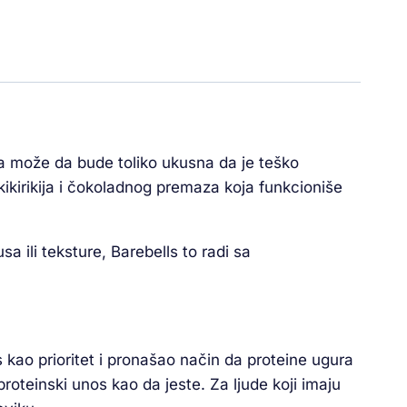
ica može da bude toliko ukusna da je teško
kikirikija i čokoladnog premaza koja funkcioniše
a ili teksture, Barebells to radi sa
 kao prioritet i pronašao način da proteine ugura
proteinski unos kao da jeste. Za ljude koji imaju