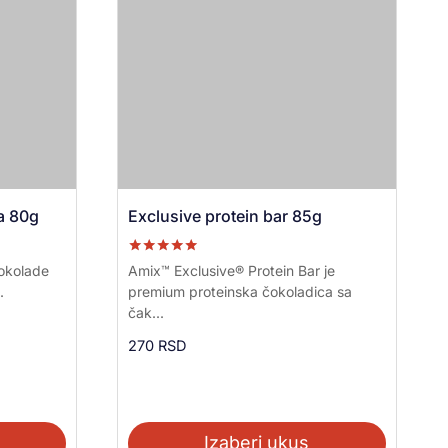
a 80g
Exclusive protein bar 85g
Ocenjeno sa
okolade
Amix™ Exclusive® Protein Bar je
5.00
.
premium proteinska čokoladica sa
od 5
čak...
270
RSD
Izaberi ukus