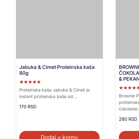
Jabuka & Cimet Proteinska kaša
BROWNIE
80g
ČOKOLA
& PEKAN
Ocenjeno sa
Proteinska kaša Jabuka & Cimet je
5.00
Ocenjeno s
Brownie P
instant proteinska kaša od...
od 5
5.00
proteinsk
od 5
170
RSD
čokolade..
280
RSD
Dodaj u korpu