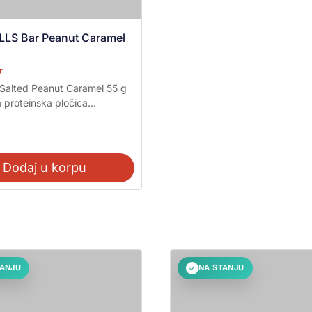
LS Bar Peanut Caramel
a
 Salted Peanut Caramel 55 g
proteinska pločica...
Dodaj u korpu
TANJU
NA STANJU
✓