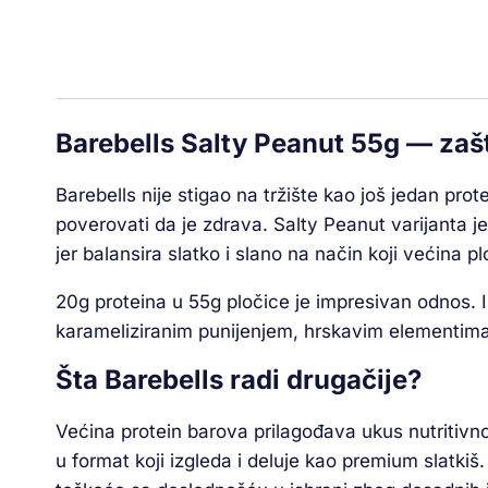
Barebells Salty Peanut 55g — zašt
Barebells nije stigao na tržište kao još jedan pro
poverovati da je zdrava. Salty Peanut varijanta je
jer balansira slatko i slano na način koji većina p
20g proteina u 55g pločice je impresivan odnos. I z
karameliziranim punijenjem, hrskavim elementima 
Šta Barebells radi drugačije?
Većina protein barova prilagođava ukus nutritivno
u format koji izgleda i deluje kao premium slatkiš.