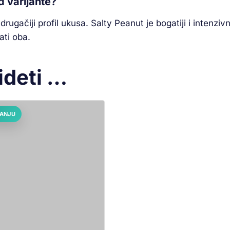
d varijante?
 drugačiji profil ukusa. Salty Peanut je bogatiji i intenzi
ati oba.
ideti …
TANJU