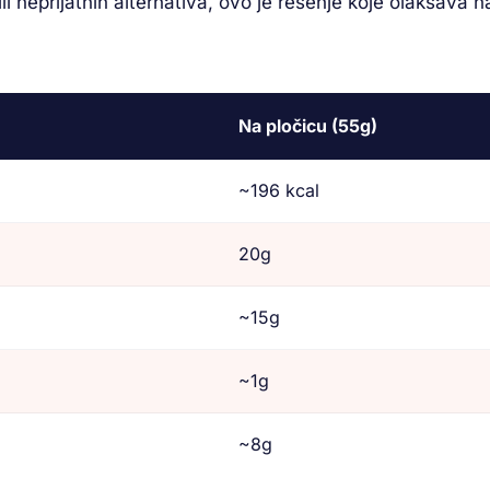
 neprijatnih alternativa, ovo je rešenje koje olakšava n
Na pločicu (55g)
~196 kcal
20g
~15g
~1g
~8g