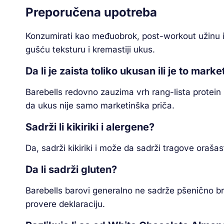
Preporučena upotreba
Konzumirati kao međuobrok, post-workout užinu ili
gušću teksturu i kremastiji ukus.
Da li je zaista toliko ukusan ili je to marke
Barebells redovno zauzima vrh rang-lista protein
da ukus nije samo marketinška priča.
Sadrži li kikiriki i alergene?
Da, sadrži kikiriki i može da sadrži tragove oraša
Da li sadrži gluten?
Barebells barovi generalno ne sadrže pšenično bra
provere deklaraciju.