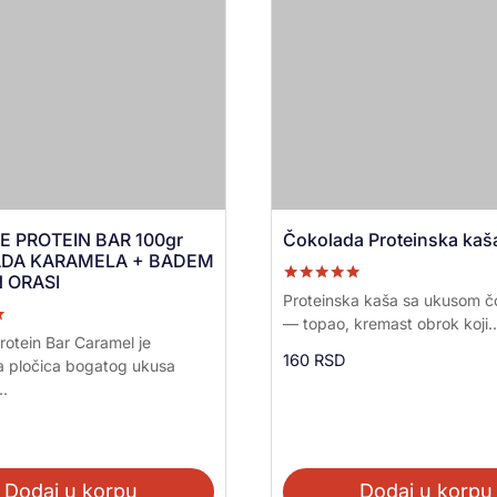
 PROTEIN BAR 100gr
Čokolada Proteinska kaš
DA KARAMELA + BADEM
 ORASI
Ocenjeno sa
Proteinska kaša sa ukusom č
5.00
— topao, kremast obrok koji..
od 5
a
rotein Bar Caramel je
160
RSD
a pločica bogatog ukusa
.
Dodaj u korpu
Dodaj u korpu