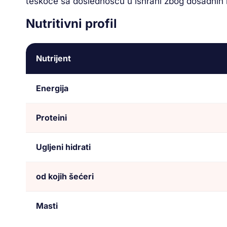
teškoće sa doslednošću u ishrani zbog dosadnih ili
Nutritivni profil
Nutrijent
Energija
Proteini
Ugljeni hidrati
od kojih šećeri
Masti