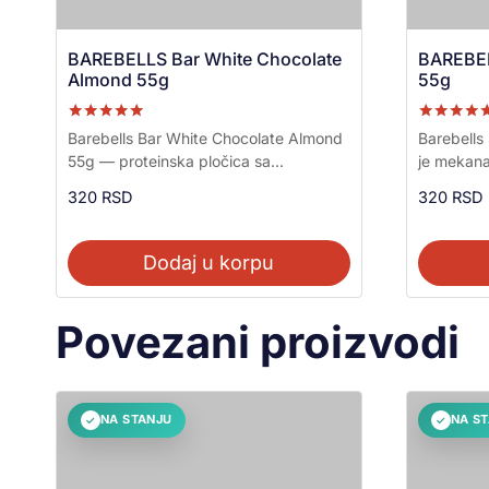
BAREBELLS Bar White Chocolate
BAREBEL
Almond 55g
55g
Ocenjeno sa
Ocenjeno s
Barebells Bar White Chocolate Almond
Barebells
5.00
5.00
55g — proteinska pločica sa...
je mekana 
od 5
od 5
320
RSD
320
RSD
Dodaj u korpu
Povezani proizvodi
NA STANJU
NA S
✓
✓