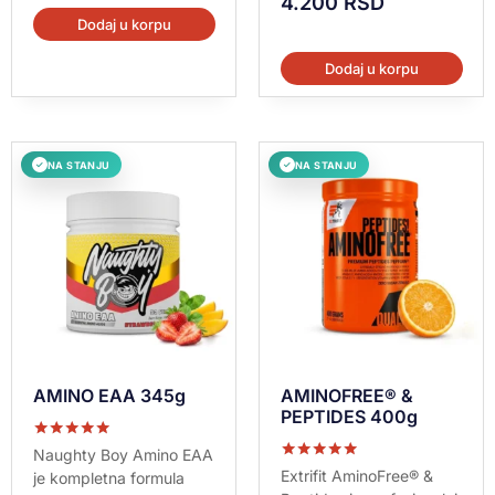
4.200
RSD
Dodaj u korpu
Dodaj u korpu
NA STANJU
NA STANJU
✓
✓
AMINO EAA 345g
AMINOFREE® &
PEPTIDES 400g
Ocenjeno sa
Naughty Boy Amino EAA
5.00
Ocenjeno sa
Extrifit AminoFree® &
je kompletna formula
od 5
5.00