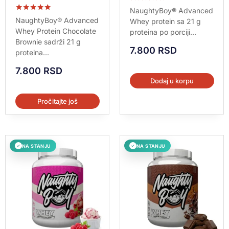
Ocenjeno sa
NaughtyBoy® Advanced
5.00
Ocenjeno sa
NaughtyBoy® Advanced
Whey protein sa 21 g
od 5
5.00
Whey Protein Chocolate
proteina po porciji...
od 5
Brownie sadrži 21 g
7.800
RSD
proteina...
7.800
RSD
Dodaj u korpu
Pročitajte još
NA STANJU
NA STANJU
✓
✓