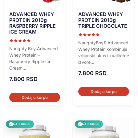
ADVANCED WHEY
ADVANCED WHEY
PROTEIN 2010g
PROTEIN 2010g
RASPBERRY RIPPLE
TRIPLE CHOCOLATE
ICE CREAM
Ocenjeno sa
NaughtyBoy® Advanced
5.00
Ocenjeno sa
Naughty Boy Advanced
Whey Protein kombinuje
od 5
5.00
Whey Protein –
vrhunski ukus i kvalitetne
od 5
Raspberry Ripple Ice
izvore...
Cream...
7.800
RSD
7.800
RSD
Dodaj u korpu
Dodaj u korpu
NA STANJU
NA STANJU
✓
✓