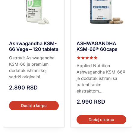
Ashwagandha KSM-
ASHWAGANDHA
66 Vege – 120 tableta
KSM-66® 60caps
OstroVit Ashwagandha
KSM-66 je premium
Ocenjeno sa
Applied Nutrition
5.00
dodatak ishrani koji
Ashwagandha KSM-66®
od 5
sadrži originalni...
je dodatak ishrani sa
patentiranim
2.890
RSD
ekstraktom...
2.990
RSD
Dodaj u korpu
Dodaj u korpu