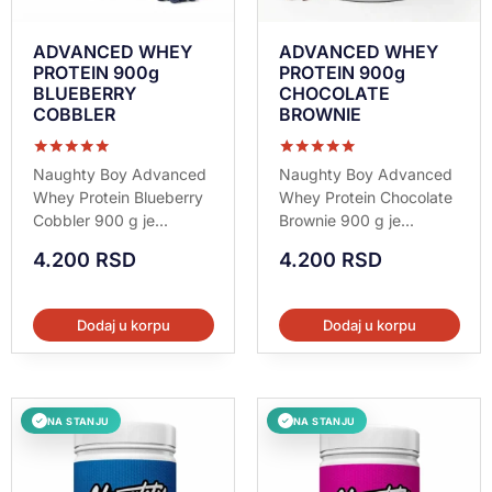
ADVANCED WHEY
ADVANCED WHEY
PROTEIN 900g
PROTEIN 900g
BLUEBERRY
CHOCOLATE
COBBLER
BROWNIE
Ocenjeno sa
Ocenjeno sa
Naughty Boy Advanced
Naughty Boy Advanced
5.00
5.00
Whey Protein Blueberry
Whey Protein Chocolate
od 5
od 5
Cobbler 900 g je...
Brownie 900 g je...
4.200
RSD
4.200
RSD
Dodaj u korpu
Dodaj u korpu
NA STANJU
NA STANJU
✓
✓