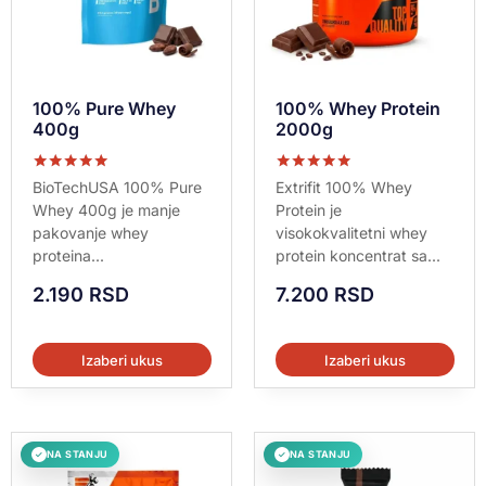
100% Pure Whey
100% Whey Protein
400g
2000g
Ocenjeno sa
Ocenjeno sa
BioTechUSA 100% Pure
Extrifit 100% Whey
5.00
5.00
Whey 400g je manje
Protein je
od 5
od 5
pakovanje whey
visokokvalitetni whey
proteina...
protein koncentrat sa...
2.190
RSD
7.200
RSD
Izaberi ukus
Izaberi ukus
NA STANJU
NA STANJU
✓
✓