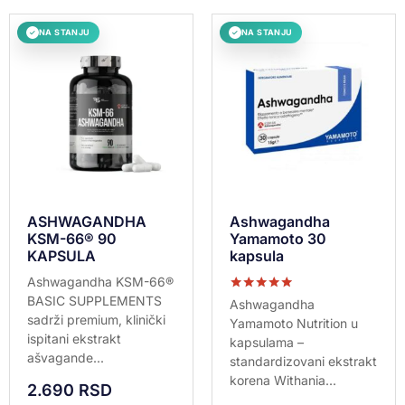
NA STANJU
NA STANJU
✓
✓
ASHWAGANDHA
Ashwagandha
KSM-66® 90
Yamamoto 30
KAPSULA
kapsula
Ashwagandha KSM-66®
BASIC SUPPLEMENTS
Ocenjeno sa
Ashwagandha
5.00
sadrži premium, klinički
Yamamoto Nutrition u
od 5
ispitani ekstrakt
kapsulama –
ašvagande...
standardizovani ekstrakt
korena Withania...
2.690
RSD