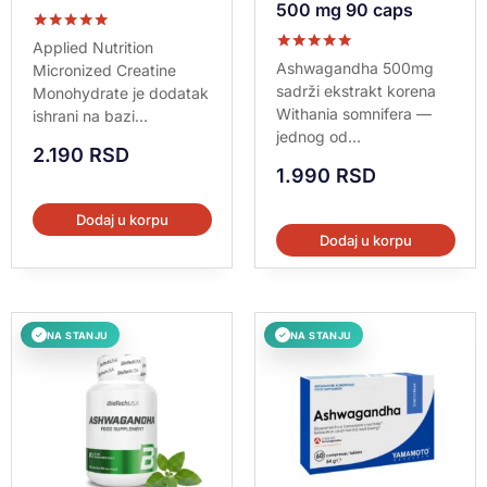
500 mg 90 caps
Ocenjeno sa
Applied Nutrition
5.00
Ocenjeno sa
Ashwagandha 500mg
Micronized Creatine
od 5
5.00
sadrži ekstrakt korena
Monohydrate je dodatak
od 5
Withania somnifera —
ishrani na bazi...
jednog od...
2.190
RSD
1.990
RSD
Dodaj u korpu
Dodaj u korpu
NA STANJU
NA STANJU
✓
✓