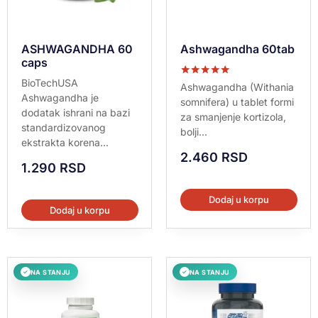
ASHWAGANDHA 60
Ashwagandha 60tab
caps
BioTechUSA
Ocenjeno sa
Ashwagandha (Withania
5.00
Ashwagandha je
somnifera) u tablet formi
od 5
dodatak ishrani na bazi
za smanjenje kortizola,
standardizovanog
bolji...
ekstrakta korena...
2.460
RSD
1.290
RSD
Dodaj u korpu
Dodaj u korpu
NA STANJU
NA STANJU
✓
✓