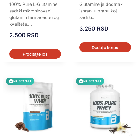
5.00
5.00
100% Pure L-Glutamine
Glutamine je dodatak
od 5
od 5
sadrži mikronizovani L-
ishrani u prahu koji
glutamin farmaceutskog
sadrži...
kvaliteta,...
3.250
RSD
2.500
RSD
Dodaj u korpu
Pročitajte još
NA STANJU
NA STANJU
✓
✓