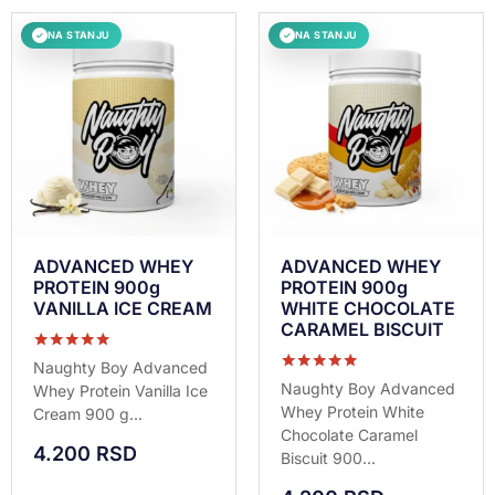
NA STANJU
NA STANJU
✓
✓
ADVANCED WHEY
ADVANCED WHEY
PROTEIN 900g
PROTEIN 900g
VANILLA ICE CREAM
WHITE CHOCOLATE
CARAMEL BISCUIT
Ocenjeno sa
Naughty Boy Advanced
5.00
Ocenjeno sa
Naughty Boy Advanced
Whey Protein Vanilla Ice
od 5
5.00
Whey Protein White
Cream 900 g...
od 5
Chocolate Caramel
4.200
RSD
Biscuit 900...