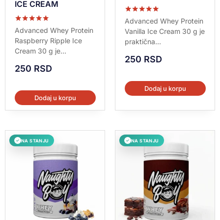
ICE CREAM
Ocenjeno sa
Advanced Whey Protein
5.00
Ocenjeno sa
Advanced Whey Protein
Vanilla Ice Cream 30 g je
od 5
5.00
Raspberry Ripple Ice
praktična...
od 5
Cream 30 g je...
250
RSD
250
RSD
Dodaj u korpu
Dodaj u korpu
NA STANJU
NA STANJU
✓
✓