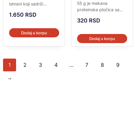
55 g je mekana
ishrani koji sadrži...
od 5
proteinska pločica sa...
1.650
RSD
320
RSD
Dodaj u korpu
Dodaj u korpu
1
2
3
4
…
7
8
9
→