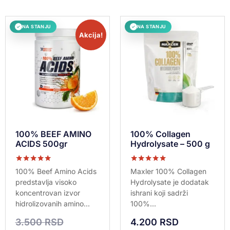
NA STANJU
NA STANJU
✓
✓
Akcija!
100% BEEF AMINO
100% Collagen
ACIDS 500gr
Hydrolysate – 500 g
Ocenjeno sa
Ocenjeno sa
100% Beef Amino Acids
Maxler 100% Collagen
5.00
5.00
predstavlja visoko
Hydrolysate je dodatak
od 5
od 5
koncentrovan izvor
ishrani koji sadrži
hidrolizovanih amino...
100%...
3.500
RSD
4.200
RSD