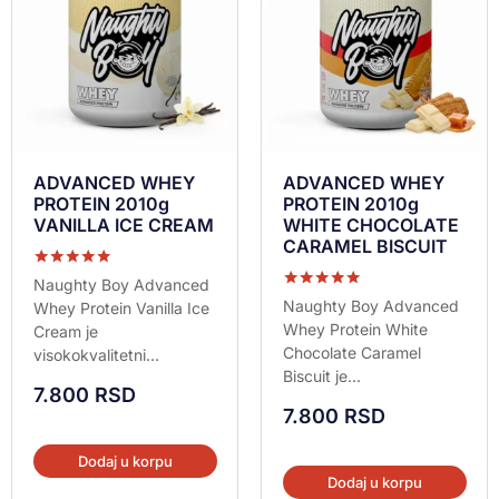
ADVANCED WHEY
ADVANCED WHEY
PROTEIN 2010g
PROTEIN 2010g
VANILLA ICE CREAM
WHITE CHOCOLATE
CARAMEL BISCUIT
Ocenjeno sa
Naughty Boy Advanced
5.00
Ocenjeno sa
Naughty Boy Advanced
Whey Protein Vanilla Ice
od 5
5.00
Whey Protein White
Cream je
od 5
Chocolate Caramel
visokokvalitetni...
Biscuit je...
7.800
RSD
7.800
RSD
Dodaj u korpu
Dodaj u korpu