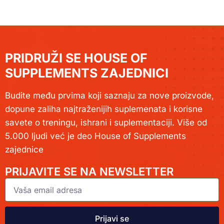
PRIDRUŽI SE HOUSE OF
SUPPLEMENTS ZAJEDNICI
Budite među prvima koji saznaju za nove proizvode,
dopune zaliha najtraženijih suplemenata i korisne
savete o treningu, ishrani i suplementaciji. Više od
5.000 ljudi već je deo House of Supplements
zajednice
PRIJAVITE SE NA NEWSLETTER
Prijavi se