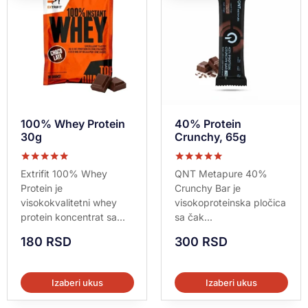
100% Whey Protein
40% Protein
30g
Crunchy, 65g
Ocenjeno sa
Ocenjeno sa
Extrifit 100% Whey
QNT Metapure 40%
5.00
5.00
Protein je
Crunchy Bar je
od 5
od 5
visokokvalitetni whey
visokoproteinska pločica
protein koncentrat sa...
sa čak...
180
RSD
300
RSD
Izaberi ukus
Izaberi ukus