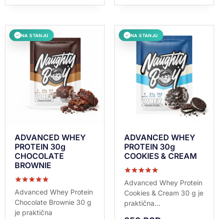
NA STANJU
NA STANJU
✓
✓
ADVANCED WHEY
ADVANCED WHEY
PROTEIN 30g
PROTEIN 30g
CHOCOLATE
COOKIES & CREAM
BROWNIE
Ocenjeno sa
Advanced Whey Protein
5.00
Ocenjeno sa
Advanced Whey Protein
Cookies & Cream 30 g je
od 5
5.00
Chocolate Brownie 30 g
praktična...
od 5
je praktična