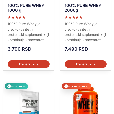
100% PURE WHEY
100% PURE WHEY
1000 g
2000g
Ocenjeno sa
Ocenjeno sa
100% Pure Whey je
100% Pure Whey je
5.00
5.00
visokokvalitetni
visokokvalitetni
od 5
od 5
proteinski suplement koji
proteinski suplement koji
kombinuje koncentrat...
kombinuje koncentrat...
3.790
RSD
7.490
RSD
Izaberi ukus
Izaberi ukus
NA STANJU
NIJE NA STANJU
✓
✕