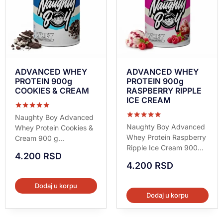
ADVANCED WHEY
ADVANCED WHEY
PROTEIN 900g
PROTEIN 900g
COOKIES & CREAM
RASPBERRY RIPPLE
ICE CREAM
Ocenjeno sa
Naughty Boy Advanced
5.00
Ocenjeno sa
Naughty Boy Advanced
Whey Protein Cookies &
od 5
5.00
Whey Protein Raspberry
Cream 900 g...
od 5
Ripple Ice Cream 900...
4.200
RSD
4.200
RSD
Dodaj u korpu
Dodaj u korpu