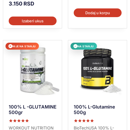
3.150
RSD
Dodaj u korpu
Izaberi ukus
NIJE NA STANJU
NA STANJU
✕
✓
100% L -GLUTAMINE
100% L-Glutamine
500gr
500g
Ocenjeno sa
Ocenjeno sa
WORKOUT NUTRITION
BioTechUSA 100% L-