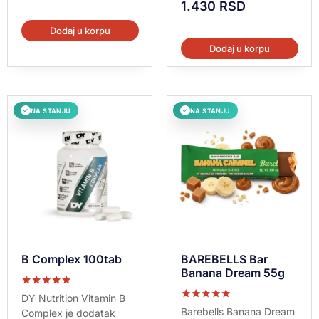
1.430
RSD
Dodaj u korpu
Dodaj u korpu
NA STANJU
NA STANJU
✓
✓
B Complex 100tab
BAREBELLS Bar
Banana Dream 55g
Ocenjeno sa
DY Nutrition Vitamin B
5.00
Ocenjeno sa
Barebells Banana Dream
Complex je dodatak
od 5
5.00