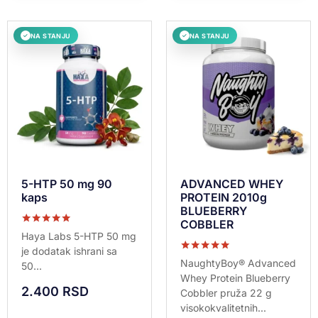
NA STANJU
NA STANJU
✓
✓
5-HTP 50 mg 90
ADVANCED WHEY
kaps
PROTEIN 2010g
BLUEBERRY
COBBLER
Ocenjeno sa
Haya Labs 5-HTP 50 mg
5.00
je dodatak ishrani sa
od 5
Ocenjeno sa
NaughtyBoy® Advanced
50...
5.00
Whey Protein Blueberry
od 5
2.400
RSD
Cobbler pruža 22 g
visokokvalitetnih...