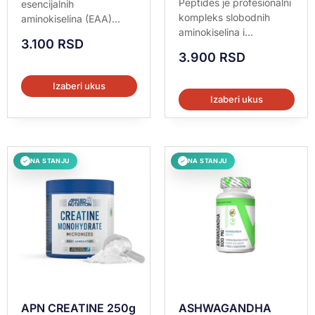
Peptides je profesionalni
esencijalnih
od 5
kompleks slobodnih
aminokiselina (EAA)...
aminokiselina i...
3.100
RSD
3.900
RSD
Izaberi ukus
Izaberi ukus
NA STANJU
NA STANJU
✓
✓
APN CREATINE 250g
ASHWAGANDHA