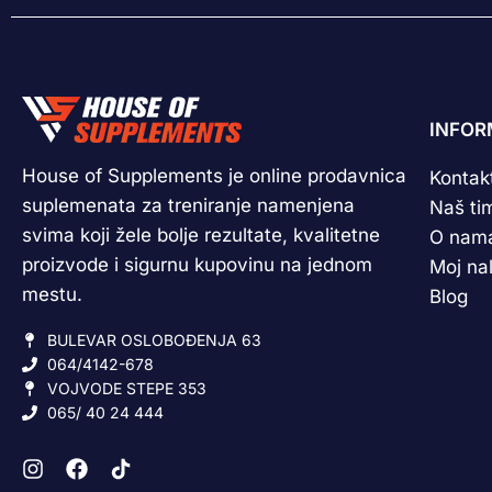
INFOR
House of Supplements je online prodavnica
Kontak
suplemenata za treniranje namenjena
Naš ti
svima koji žele bolje rezultate, kvalitetne
O nam
proizvode i sigurnu kupovinu na jednom
Moj na
mestu.
Blog
BULEVAR OSLOBOĐENJA 63
064/4142-678
VOJVODE STEPE 353
065/ 40 24 444