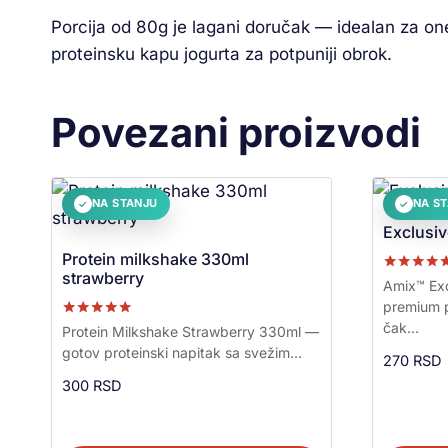
Porcija od 80g je lagani doručak — idealan za one 
proteinsku kapu jogurta za potpuniji obrok.
Povezani proizvodi
NA STANJU
NA S
✓
✓
Exclusiv
Protein milkshake 330ml
strawberry
Ocenjeno s
Amix™ Exc
5.00
premium p
od 5
čak...
Ocenjeno sa
Protein Milkshake Strawberry 330ml —
5.00
gotov proteinski napitak sa svežim...
od 5
270
RSD
300
RSD