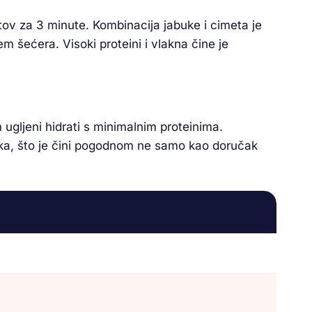
ov za 3 minute. Kombinacija jabuke i cimeta je
m šećera. Visoki proteini i vlakna čine je
ugljeni hidrati s minimalnim proteinima.
ška, što je čini pogodnom ne samo kao doručak