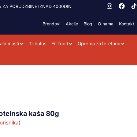
 ZA PORUDZBINE IZNAD 4000DIN
Brendovi
Akcije
Blog
O nama
Kontakt
ači masti
Tribulus
Fit food
Oprema za teretanu
oteinska kaša 80g
orisnika)