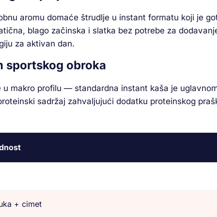
bnu aromu domaće štrudlje u instant formatu koji je got
atična, blago začinska i slatka bez potrebe za dodavanje
giju za aktivan dan.
om sportskog obroka
e u makro profilu — standardna instant kaša je uglavnom 
roteinski sadržaj zahvaljujući dodatku proteinskog pra
dnost
uka + cimet