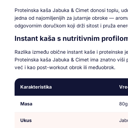
Proteinska kaša Jabuka & Cimet donosi toplu, udo
jedna od najomiljenijih za jutarnje obroke — arom
odgovornim doručkom koji drži sitost i pruža ener
Instant kaša s nutritivnim profil
Razlika između obične instant kaše i proteinske j
Proteinska kaša Jabuka & Cimet ima znatno viši p
već i kao post-workout obrok ili međuobrok.
Karakteristika
Vre
Masa
80g
Ukus
Jab