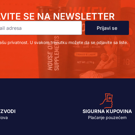
AVITE SE NA NEWSLETTER
Prijavi se
šu privatnost. U svakom trenutku možete da se odjavite sa liste.
IZVODI
SIGURNA KUPOVINA
dova
Plaćanje pouzećem