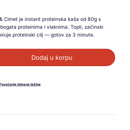
 Cimet je instant proteinska kaša od 80g s
bogata proteinima i vlaknima. Topli, začinski
miruje proteinski cilj — gotov za 3 minute.
Dodaj u korpu
Povećanje telesne težine