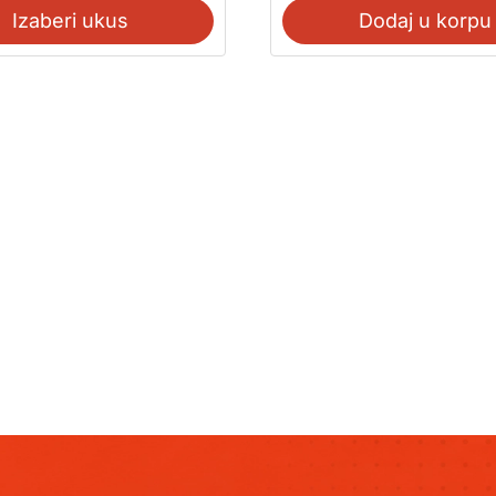
Izaberi ukus
Dodaj u korpu