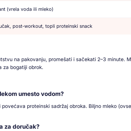
ant (vrela voda ili mleko)
čak, post-workout, topli proteinski snack
utstvu na pakovanju, promešati i sačekati 2–3 minute. 
 za bogatiji obrok.
s mlekom umesto vodom?
i povećava proteinski sadržaj obroka. Biljno mleko (ov
na za doručak?