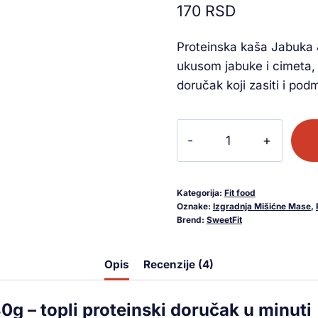
170
RSD
na osnovu
ocene
kupca
Proteinska kaša Jabuka &
ukusom jabuke i cimeta, 
doručak koji zasiti i pod
Kategorija:
Fit food
Oznake:
Izgradnja Mišićne Mase
,
Brend:
SweetFit
Opis
Recenzije (4)
g – topli proteinski doručak u minuti