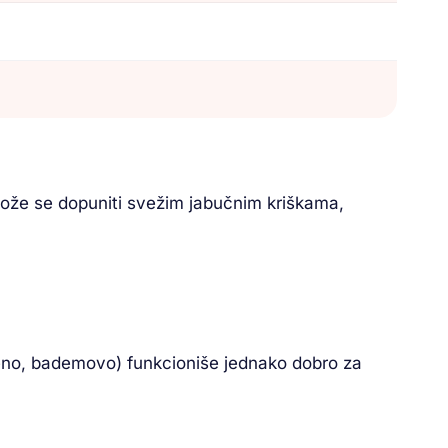
Može se dopuniti svežim jabučnim kriškama,
seno, bademovo) funkcioniše jednako dobro za