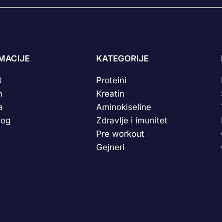
MACIJE
KATEGORIJE
t
Proteini
m
Kreatin
a
Aminokiseline
log
Zdravlje i imunitet
Pre workout
Gejneri