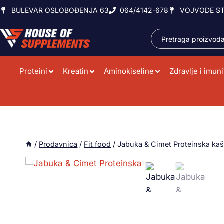
BULEVAR OSLOBOĐENJA 63
064/4142-678
VOJVODE ST
Proteini
Kreatin
Aminokiseline
Zdravlje i imuni
/
Prodavnica
/
Fit food
/
Jabuka & Cimet Proteinska ka