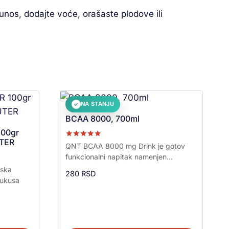
 unos, dodajte voće, orašaste plodove ili
NA STANJU
✓
BCAA 8000, 700ml
100gr
UTER
Ocenjeno sa
QNT BCAA 8000 mg Drink je gotov
5.00
funkcionalni napitak namenjen...
od 5
nska
280
RSD
 ukusa