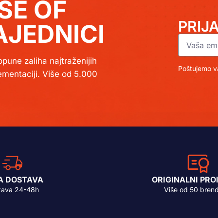
SE OF
PRIJ
JEDNICI
pune zaliha najtraženijih
Poštujemo va
lementaciji. Više od 5.000
A DOSTAVA
ORIGINALNI PRO
tava 24-48h
Više od 50 bren