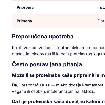
Priprema
Inst
Primena
Doru
Preporučena upotreba
Preliti vrелom vodom ili toplim mlekom prema up
orašastim plodovima ili kapom proteinskog jogurta
Često postavljana pitanja
Može li se proteinska kaša pripremiti 
Da, i preporučuje se — mleko dodaje kremastost 
vegane ili osobe s intolerancijom na laktozu.
Da li je proteinska kaša dovoljno kalorič