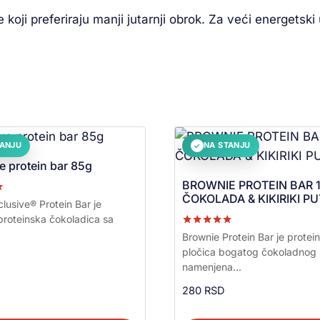
koji preferiraju manji jutarnji obrok. Za veći energetski
TANJU
NA STANJU
✓
e protein bar 85g
BROWNIE PROTEIN BAR 
ČOKOLADA & KIKIRIKI P
a
lusive® Protein Bar je
roteinska čokoladica sa
Ocenjeno sa
Brownie Protein Bar je protei
5.00
pločica bogatog čokoladnog
od 5
namenjena...
280
RSD