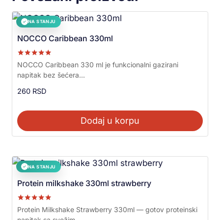
NA STANJU
✓
NOCCO Caribbean 330ml
Ocenjeno sa
NOCCO Caribbean 330 ml je funkcionalni gazirani
5.00
napitak bez šećera...
od 5
260
RSD
Dodaj u korpu
NA STANJU
✓
Protein milkshake 330ml strawberry
Ocenjeno sa
Protein Milkshake Strawberry 330ml — gotov proteinski
5.00
napitak sa svežim...