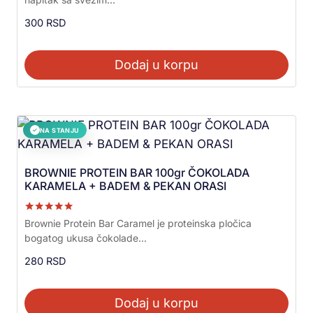
od 5
300
RSD
Dodaj u korpu
NA STANJU
✓
BROWNIE PROTEIN BAR 100gr ČOKOLADA
KARAMELA + BADEM & PEKAN ORASI
Ocenjeno sa
Brownie Protein Bar Caramel je proteinska pločica
5.00
bogatog ukusa čokolade...
od 5
280
RSD
Dodaj u korpu