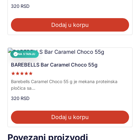
320
RSD
Dodaj u korpu
NA STANJU
✓
BAREBELLS Bar Caramel Choco 55g
Ocenjeno sa
Barebells Caramel Choco 55 g je mekana proteinska
5.00
pločica sa...
od 5
320
RSD
Dodaj u korpu
Povezani proizvodi