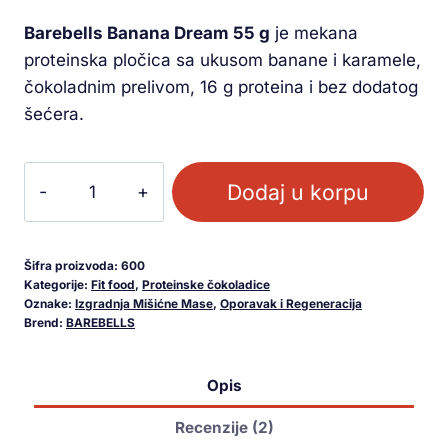
kupca
Barebells Banana Dream 55 g
je mekana
proteinska pločica sa ukusom banane i karamele,
čokoladnim prelivom, 16 g proteina i bez dodatog
šećera.
Dodaj u korpu
Šifra proizvoda:
600
Kategorije:
Fit food
,
Proteinske čokoladice
Oznake:
Izgradnja Mišićne Mase
,
Oporavak i Regeneracija
Brend:
BAREBELLS
Opis
Recenzije (2)