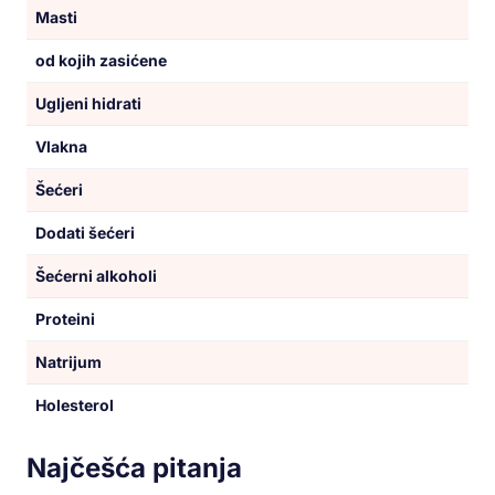
Masti
od kojih zasićene
Ugljeni hidrati
Vlakna
Šećeri
Dodati šećeri
Šećerni alkoholi
Proteini
Natrijum
Holesterol
Najčešća pitanja