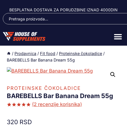
BESPLATNA DOSTAVA ZA PORUDZBINE IZNAD 4000DIN
/
Prodavnica
/
Fit food
/
Proteinske čokoladice
/
BAREBELLS Bar Banana Dream 55g
PROTEINSKE ČOKOLADICE
BAREBELLS Bar Banana Dream 55g
(
2
recenzije korisnika)
Ocenjeno
2
5.00
od 5
320
RSD
na osnovu
ocene