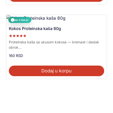
NA STANJU
✓
Kokos Proteinska kaša 80g
Ocenjeno sa
Proteinska kaša sa ukusom kokosa — kremast i sladak
5.00
obrok...
od 5
160
RSD
Dodaj u korpu