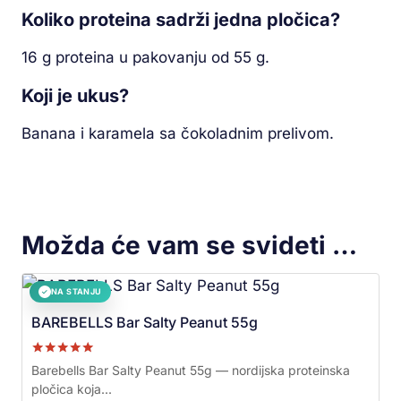
Koliko proteina sadrži jedna pločica?
16 g proteina u pakovanju od 55 g.
Koji je ukus?
Banana i karamela sa čokoladnim prelivom.
Možda će vam se svideti …
NA STANJU
✓
BAREBELLS Bar Salty Peanut 55g
Ocenjeno sa
Barebells Bar Salty Peanut 55g — nordijska proteinska
5.00
pločica koja...
od 5