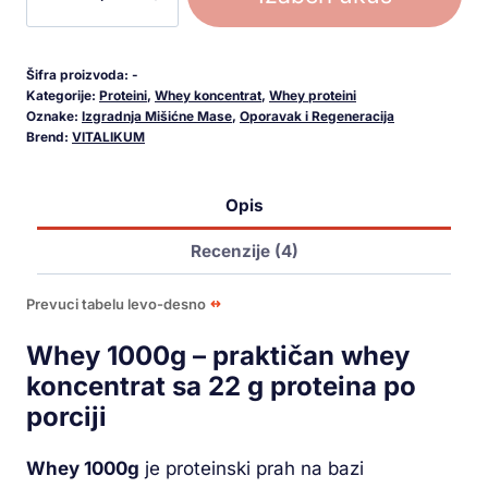
Šifra proizvoda:
-
Kategorije:
Proteini
,
Whey koncentrat
,
Whey proteini
Oznake:
Izgradnja Mišićne Mase
,
Oporavak i Regeneracija
Brend:
VITALIKUM
Opis
Recenzije (4)
Prevuci tabelu levo-desno
Whey 1000g – praktičan whey
koncentrat sa 22 g proteina po
porciji
Whey 1000g
je proteinski prah na bazi