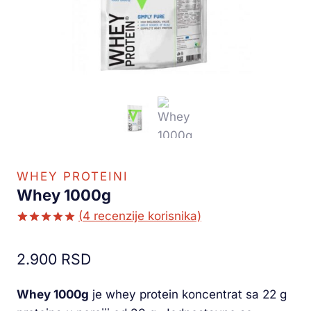
WHEY PROTEINI
Whey 1000g
(
4
recenzije korisnika)
Ocenjeno
3
5.00
od 5
2.900
RSD
na osnovu
ocene
kupca
Whey 1000g
je whey protein koncentrat sa 22 g