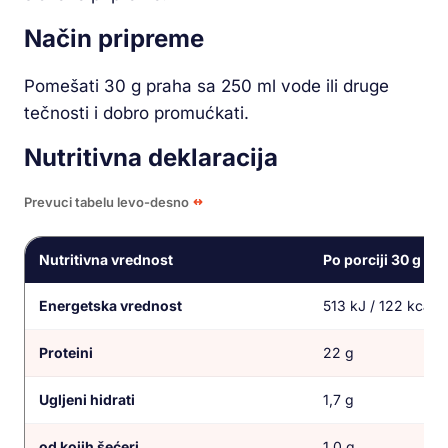
Način pripreme
Pomešati 30 g praha sa 250 ml vode ili druge
tečnosti i dobro promućkati.
Nutritivna deklaracija
Prevuci tabelu levo-desno
Nutritivna vrednost
Po porciji 30 g
Energetska vrednost
513 kJ / 122 kcal
Proteini
22 g
Ugljeni hidrati
1,7 g
od kojih šećeri
1,0 g