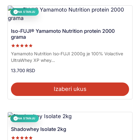
NA STANJU
✓
Iso-FUJI® Yamamoto Nutrition protein 2000
grama
Ocenjeno sa
Yamamoto Nutrition Iso-FUJI 2000g je 100% Volactive
5.00
UltraWhey XP whey...
od 5
13.700
RSD
Izaberi ukus
NA STANJU
✓
Shadowhey Isolate 2kg