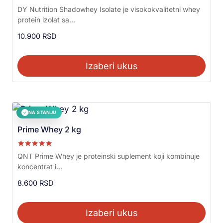
Ocenjeno sa
DY Nutrition Shadowhey Isolate je visokokvalitetni whey
5.00
protein izolat sa...
od 5
10.900
RSD
Izaberi ukus
NA STANJU
✓
Prime Whey 2 kg
Ocenjeno sa
QNT Prime Whey je proteinski suplement koji kombinuje
5.00
koncentrat i...
od 5
8.600
RSD
Izaberi ukus