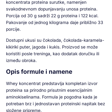
koncentrata proteina surutke, namenjen
svakodnevnom dopunjavanju unosa proteina.
Porcija od 30 g sadrži 22 g proteina i 122 kcal.
Pakovanje od jednog kilograma daje približno 33
porcije.
Dostupni ukusi su čokolada, čokolada-karamela-
kikiriki puter, jagoda i kukis. Proizvod se može
koristiti posle treninga, kao dodatak doručku ili
između obroka.
Opis formule i namene
Whey koncentrat predstavlja kompletan izvor
proteina sa prirodno prisutnim esencijalnim
aminokiselinama. Formula je pogodna kada je
potreban brz i jednostavan proteinski napitak bez
složene pripreme.