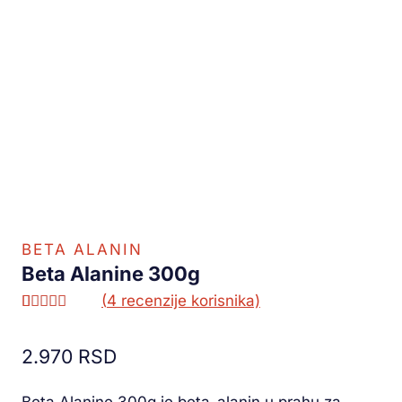
BETA ALANIN
Beta Alanine 300g
(
4
recenzije korisnika)
Ocenjeno
3
5.00
od 5
2.970
RSD
na osnovu
ocene
kupca