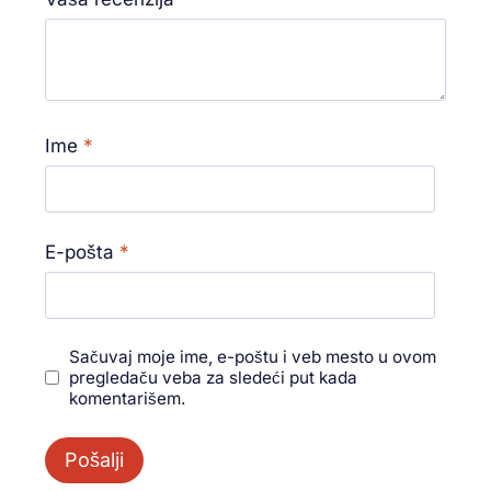
Ime
*
E-pošta
*
Sačuvaj moje ime, e-poštu i veb mesto u ovom
pregledaču veba za sledeći put kada
komentarišem.