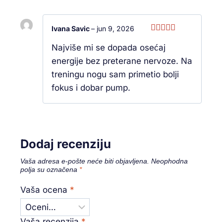
Ivana Savic
–
jun 9, 2026
Ocenjeno
Najviše mi se dopada osećaj
sa
5
od 5
energije bez preterane nervoze. Na
treningu nogu sam primetio bolji
fokus i dobar pump.
Dodaj recenziju
Vaša adresa e-pošte neće biti objavljena.
Neophodna
polja su označena
*
Vaša ocena
*
Vaša recenzija
*