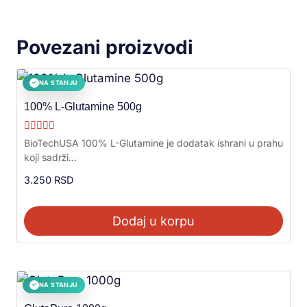
Povezani proizvodi
NA STANJU
✓
100% L-Glutamine 500g
Ocenjeno sa
BioTechUSA 100% L-Glutamine je dodatak ishrani u prahu
5.00
koji sadrži...
od 5
3.250
RSD
Dodaj u korpu
NA STANJU
✓