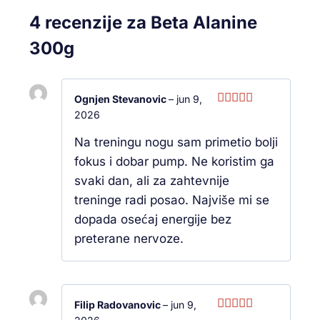
4 recenzije za
Beta Alanine
300g
Ognjen Stevanovic
–
jun 9,
2026
Ocenjeno
sa
5
od 5
Na treningu nogu sam primetio bolji
fokus i dobar pump. Ne koristim ga
svaki dan, ali za zahtevnije
treninge radi posao. Najviše mi se
dopada osećaj energije bez
preterane nervoze.
Filip Radovanovic
–
jun 9,