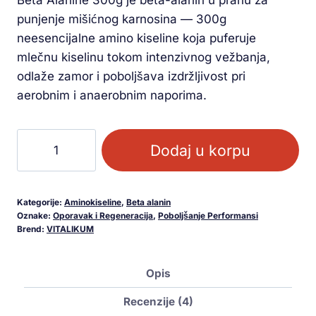
Beta Alanine 300g je beta-alanin u prahu za
punjenje mišićnog karnosina — 300g
neesencijalne amino kiseline koja puferuje
mlečnu kiselinu tokom intenzivnog vežbanja,
odlaže zamor i poboljšava izdržljivost pri
aerobnim i anaerobnim naporima.
Dodaj u korpu
Kategorije:
Aminokiseline
,
Beta alanin
Oznake:
Oporavak i Regeneracija
,
Poboljšanje Performansi
Brend:
VITALIKUM
Opis
Recenzije (4)