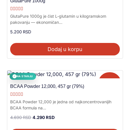
GlutaPure 1000g
Ocenjeno sa
GlutaPure 1000g je čist L-glutamin u kilogramskom
5.00
pakovanju — ekonomičan...
od 5
5.200
RSD
Dodaj u korpu
NA STANJU
✓
Akcija!
BCAA Powder 12,000, 457 gr (79%)
Ocenjeno sa
BCAA Powder 12,000 je jedna od najkoncentrovanijih
5.00
BCAA formula na...
od 5
4.690
RSD
4.290
RSD