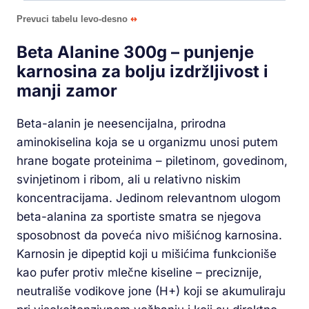
Prevuci tabelu levo-desno
Beta Alanine 300g – punjenje
karnosina za bolju izdržljivost i
manji zamor
Beta-alanin je neesencijalna, prirodna
aminokiselina koja se u organizmu unosi putem
hrane bogate proteinima – piletinom, govedinom,
svinjetinom i ribom, ali u relativno niskim
koncentracijama. Jedinom relevantnom ulogom
beta-alanina za sportiste smatra se njegova
sposobnost da poveća nivo mišićnog karnosina.
Karnosin je dipeptid koji u mišićima funkcioniše
kao pufer protiv mlečne kiseline – preciznije,
neutrališe vodikove jone (H+) koji se akumuliraju