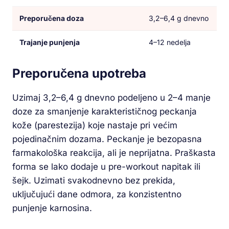
Preporučena doza
3,2–6,4 g dnevno
Trajanje punjenja
4–12 nedelja
Preporučena upotreba
Uzimaj 3,2–6,4 g dnevno podeljeno u 2–4 manje
doze za smanjenje karakterističnog peckanja
kože (parestezija) koje nastaje pri većim
pojedinačnim dozama. Peckanje je bezopasna
farmakološka reakcija, ali je neprijatna. Praškasta
forma se lako dodaje u pre-workout napitak ili
šejk. Uzimati svakodnevno bez prekida,
uključujući dane odmora, za konzistentno
punjenje karnosina.