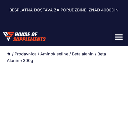
BESPLATNA DOSTAVA ZA PORUDZBINE IZNAD 4000DIN
Zdravlje i 
Energetski ge
Sagorevači mas
Oprema za 
/
Prodavnica
/
Aminokiseline
/
Beta alanin
/
Beta
Alanine 300g