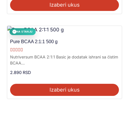
Izaberi ukus
NA STANJU
✓
Pure BCAA 2:1:1 500 g
Ocenjeno sa
Nutriversum BCAA 2:1:1 Basic je dodatak ishrani sa čistim
5.00
BCAA...
od 5
2.890
RSD
Izaberi ukus