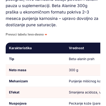
pauza u suplementaciji. Beta Alanine 300g
praška u ekonomičnom formatu pokriva 2–3
meseca punjenja karnosina – upravo dovoljno za
dostizanje pune saturacije.
Prevuci tabelu levo-desno
Karakteristika
Vrednost
Tip
Beta-alanin prah
Neto masa
300 g
Mehanizam
Punjenje mišićnog karno
Efekat
Smanjena acidoza, veća 
Nuspojava
Peckanje kože (parestez