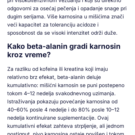
pri visokoitenzivnom vežbanju i koji su direktno
odgovorni za osećaj pečenja i opadanje snage pri
dugim serijama. Više karnosina u mišićima znači
veći kapacitet za toleranciju acidoze i
sposobnost da se visoki intenzitet održi duže.
Kako beta-alanin gradi karnosin
kroz vreme?
Za razliku od kofeina ili kreatina koji imaju
relativno brz efekat, beta-alanin deluje
kumulativno: mišićni karnosin se puni postepeno
tokom 4–12 nedelja svakodnevnog uzimanja.
Istraživanja pokazuju povećanje karnosina od
40–60% posle 4 nedelje i do 80% posle 10–12
nedelja kontinuirane suplementacije. Ovaj
kumulativni efekat zahteva strpljenje, ali jednom
postignut, nivo karnosina ostaje povišen i tokom