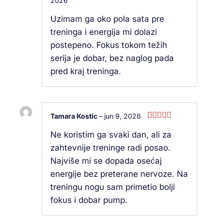
2026
Ocenjeno
sa
5
od 5
Uzimam ga oko pola sata pre
treninga i energija mi dolazi
postepeno. Fokus tokom težih
serija je dobar, bez naglog pada
pred kraj treninga.
Tamara Kostic
–
jun 9, 2026
Ocenjeno
Ne koristim ga svaki dan, ali za
sa
5
od 5
zahtevnije treninge radi posao.
Najviše mi se dopada osećaj
energije bez preterane nervoze. Na
treningu nogu sam primetio bolji
fokus i dobar pump.