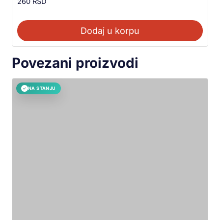
260
RSD
Dodaj u korpu
Povezani proizvodi
NA STANJU
✓