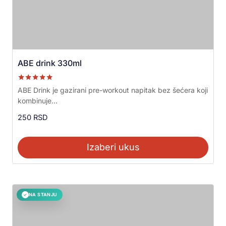
ABE drink 330ml
Ocenjeno sa
ABE Drink je gazirani pre-workout napitak bez šećera koji
5.00
kombinuje...
od 5
250
RSD
Izaberi ukus
NA STANJU
✓