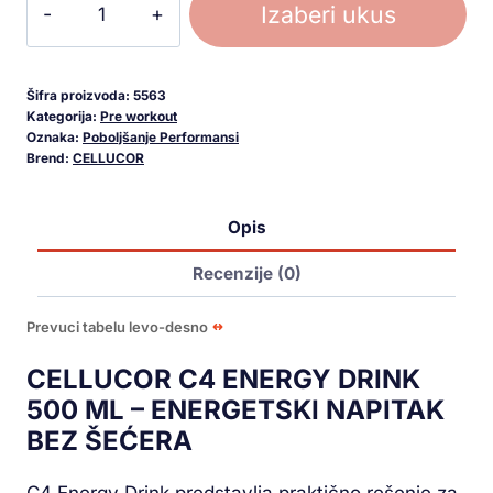
Izaberi ukus
Šifra proizvoda:
5563
Kategorija:
Pre workout
Oznaka:
Poboljšanje Performansi
Brend:
CELLUCOR
Opis
Recenzije (0)
Prevuci tabelu levo-desno
CELLUCOR C4 ENERGY DRINK
500 ML – ENERGETSKI NAPITAK
BEZ ŠEĆERA
C4 Energy Drink predstavlja praktično rešenje za