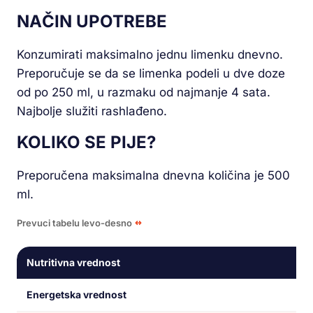
NAČIN UPOTREBE
Konzumirati maksimalno jednu limenku dnevno.
Preporučuje se da se limenka podeli u dve doze
od po 250 ml, u razmaku od najmanje 4 sata.
Najbolje služiti rashlađeno.
KOLIKO SE PIJE?
Preporučena maksimalna dnevna količina je 500
ml.
Prevuci tabelu levo-desno
Nutritivna vrednost
Energetska vrednost