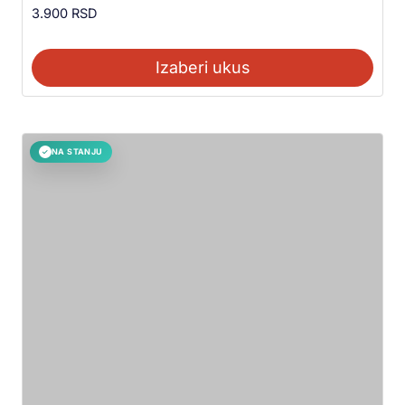
3.900
RSD
Izaberi ukus
NA STANJU
✓