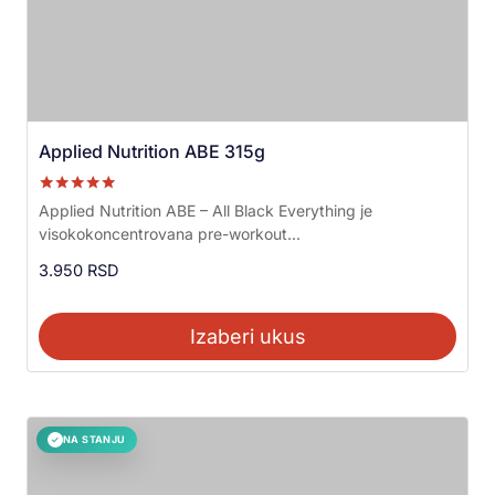
Applied Nutrition ABE 315g
Ocenjeno sa
Applied Nutrition ABE – All Black Everything je
5.00
visokokoncentrovana pre-workout...
od 5
3.950
RSD
Izaberi ukus
NA STANJU
✓