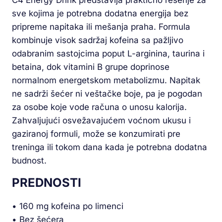
sve kojima je potrebna dodatna energija bez
pripreme napitaka ili mešanja praha. Formula
kombinuje visok sadržaj kofeina sa pažljivo
odabranim sastojcima poput L-arginina, taurina i
betaina, dok vitamini B grupe doprinose
normalnom energetskom metabolizmu. Napitak
ne sadrži šećer ni veštačke boje, pa je pogodan
za osobe koje vode računa o unosu kalorija.
Zahvaljujući osvežavajućem voćnom ukusu i
gaziranoj formuli, može se konzumirati pre
treninga ili tokom dana kada je potrebna dodatna
budnost.
PREDNOSTI
• 160 mg kofeina po limenci
• Bez šećera