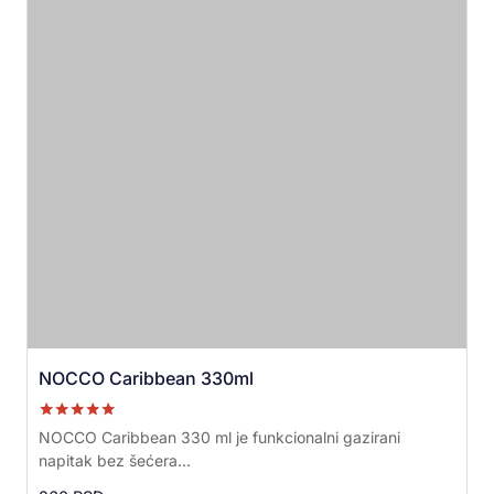
NOCCO Caribbean 330ml
Ocenjeno sa
NOCCO Caribbean 330 ml je funkcionalni gazirani
5.00
napitak bez šećera...
od 5