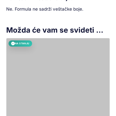
Ne. Formula ne sadrži veštačke boje.
Možda će vam se svideti …
NA STANJU
✓