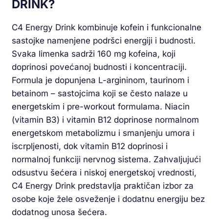
DRINK?
C4 Energy Drink kombinuje kofein i funkcionalne
sastojke namenjene podršci energiji i budnosti.
Svaka limenka sadrži 160 mg kofeina, koji
doprinosi povećanoj budnosti i koncentraciji.
Formula je dopunjena L-argininom, taurinom i
betainom – sastojcima koji se često nalaze u
energetskim i pre-workout formulama. Niacin
(vitamin B3) i vitamin B12 doprinose normalnom
energetskom metabolizmu i smanjenju umora i
iscrpljenosti, dok vitamin B12 doprinosi i
normalnoj funkciji nervnog sistema. Zahvaljujući
odsustvu šećera i niskoj energetskoj vrednosti,
C4 Energy Drink predstavlja praktičan izbor za
osobe koje žele osveženje i dodatnu energiju bez
dodatnog unosa šećera.