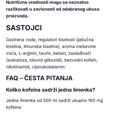
Nutritivne vrednosti mogu se neznatno
razlikovati u zavisnosti od odabranog ukusa
proizvoda.
SASTOJCI
Gazirana voda, regulatori kiselosti (jabučna
kiselina, limunska kiselina), aroma mešavine
voća, L-arginin, taurin, betain, zaslađivači
(sukraloza, steviol glikozidi), bezvodni kofein,
nikotinamid, cijanokobalamin.
FAQ – ČESTA PITANJA
Koliko kofeina sadrži jedna limenka?
Jedna limenka od 500 ml sadrži ukupno 160 mg
kofeina.