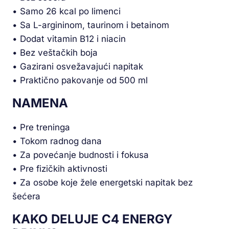
• Samo 26 kcal po limenci
• Sa L-argininom, taurinom i betainom
• Dodat vitamin B12 i niacin
• Bez veštačkih boja
• Gazirani osvežavajući napitak
• Praktično pakovanje od 500 ml
NAMENA
• Pre treninga
• Tokom radnog dana
• Za povećanje budnosti i fokusa
• Pre fizičkih aktivnosti
• Za osobe koje žele energetski napitak bez
šećera
KAKO DELUJE C4 ENERGY