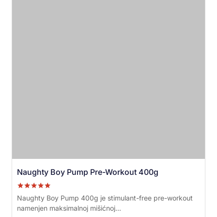
Naughty Boy Pump Pre-Workout 400g
Ocenjeno sa
Naughty Boy Pump 400g je stimulant-free pre-workout
5.00
namenjen maksimalnoj mišićnoj...
od 5