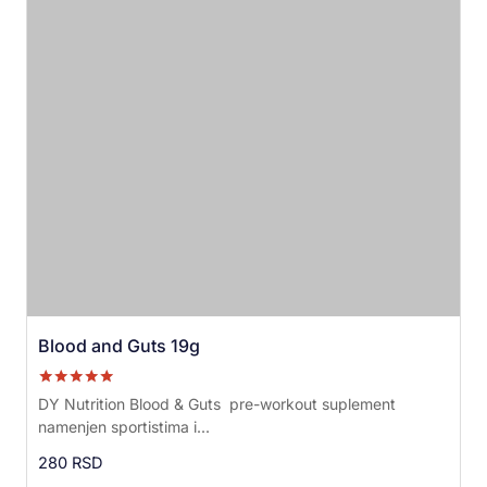
Blood and Guts 19g
Ocenjeno sa
DY Nutrition Blood & Guts pre-workout suplement
5.00
namenjen sportistima i...
od 5
280
RSD