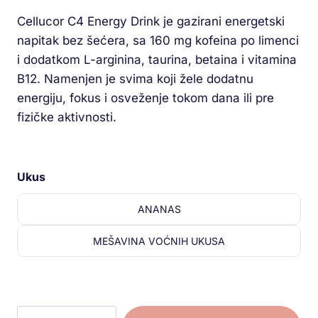
Cellucor C4 Energy Drink je gazirani energetski
napitak bez šećera, sa 160 mg kofeina po limenci
i dodatkom L-arginina, taurina, betaina i vitamina
B12. Namenjen je svima koji žele dodatnu
energiju, fokus i osveženje tokom dana ili pre
fizičke aktivnosti.
Ukus
ANANAS
MEŠAVINA VOĆNIH UKUSA