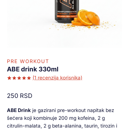
PRE WORKOUT
ABE drink 330ml
(
1
recenzija korisnika)
Ocenjeno
1
5.00
od 5
250
RSD
na osnovu
ocene
kupca
ABE Drink
je gazirani pre-workout napitak bez
šećera koji kombinuje 200 mg kofeina, 2 g
citrulin-malata, 2 g beta-alanina, taurin, tirozin i