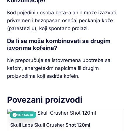
konzumacije?
Kod pojedinih osoba beta-alanin može izazvati
privremen i bezopasan osećaj peckanja kože
(paresteziju), koji spontano prolazi.
Da li se može kombinovati sa drugim
izvorima kofeina?
Ne preporučuje se istovremena upotreba sa
kafom, energetskim napicima ili drugim
proizvodima koji sadrže kofein.
Povezani proizvodi
NA STANJU
✓
Skull Labs Skull Crusher Shot 120ml