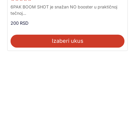
Ocenjeno sa
6PAK BOOM SHOT je snažan NO booster u praktičnoj
5.00
tečnoj...
od 5
200
RSD
Izaberi ukus