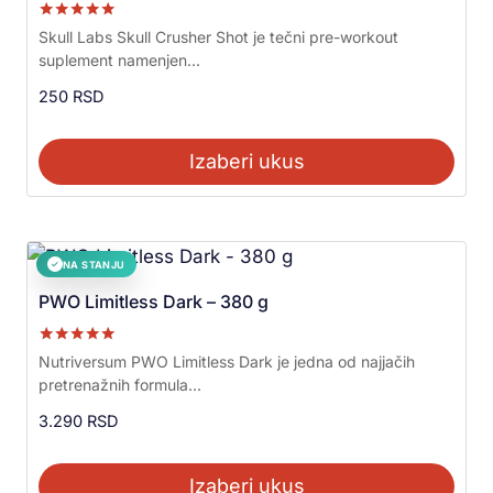
Ocenjeno sa
Skull Labs Skull Crusher Shot je tečni pre-workout
5.00
suplement namenjen...
od 5
250
RSD
Izaberi ukus
NA STANJU
✓
PWO Limitless Dark – 380 g
Ocenjeno sa
Nutriversum PWO Limitless Dark je jedna od najjačih
5.00
pretrenažnih formula...
od 5
3.290
RSD
Izaberi ukus