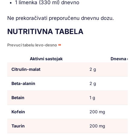
1 limenka (330 ml) dnevno
Ne prekoračivati preporučenu dnevnu dozu.
NUTRITIVNA TABELA
Prevuci tabelu levo-desno
Aktivni sastojak
Dnevna doz
Citrulin-malat
2 g
Beta-alanin
2 g
Betain
1 g
Kofein
200 mg
Taurin
200 mg