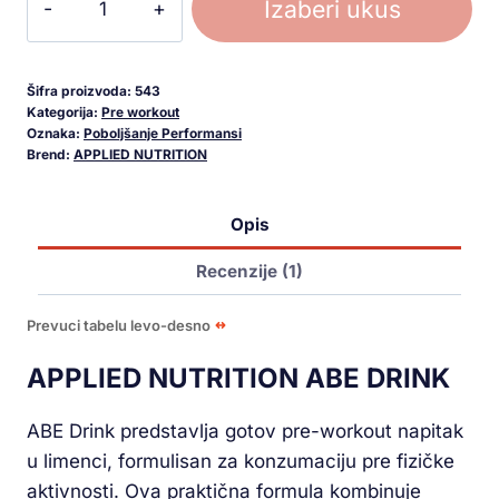
Izaberi ukus
Šifra proizvoda:
543
Kategorija:
Pre workout
Oznaka:
Poboljšanje Performansi
Brend:
APPLIED NUTRITION
Opis
Recenzije (1)
Prevuci tabelu levo-desno
APPLIED NUTRITION ABE DRINK
ABE Drink predstavlja gotov pre-workout napitak
u limenci, formulisan za konzumaciju pre fizičke
aktivnosti. Ova praktična formula kombinuje