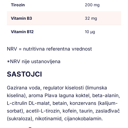
Tirozin
200 mg
Vitamin B3
32 mg
Vitamin B12
10 µg
NRV = nutritivna referentna vrednost
*NRV nije ustanovljena
SASTOJCI
Gazirana voda, regulator kiselosti (limunska
kiselina), aroma Plava laguna koktel, beta-alanin,
L-citrulin DL-malat, betain, konzervans (kalijum-
sorbat), acetil-L-tirozin, kofein, taurin, zaslađivač
(sukraloza), nikotinamid, cijanokobalamin.