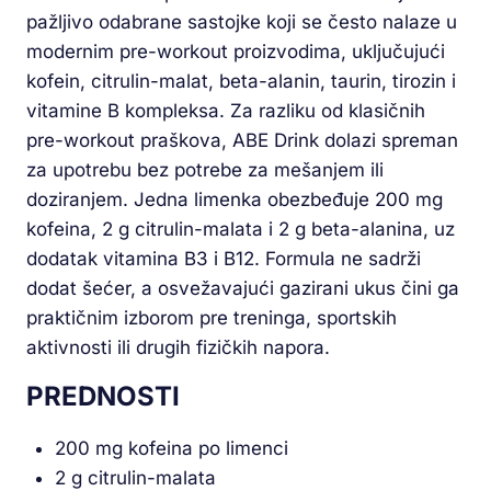
pažljivo odabrane sastojke koji se često nalaze u
modernim pre-workout proizvodima, uključujući
kofein, citrulin-malat, beta-alanin, taurin, tirozin i
vitamine B kompleksa. Za razliku od klasičnih
pre-workout praškova, ABE Drink dolazi spreman
za upotrebu bez potrebe za mešanjem ili
doziranjem. Jedna limenka obezbeđuje 200 mg
kofeina, 2 g citrulin-malata i 2 g beta-alanina, uz
dodatak vitamina B3 i B12. Formula ne sadrži
dodat šećer, a osvežavajući gazirani ukus čini ga
praktičnim izborom pre treninga, sportskih
aktivnosti ili drugih fizičkih napora.
PREDNOSTI
200 mg kofeina po limenci
2 g citrulin-malata