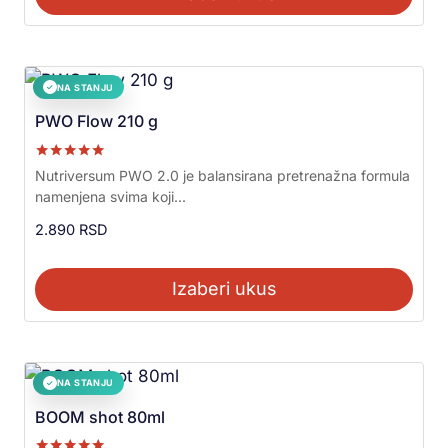
NA STANJU
✓
PWO Flow 210 g
Ocenjeno sa
Nutriversum PWO 2.0 je balansirana pretrenažna formula
5.00
namenjena svima koji...
od 5
2.890
RSD
Izaberi ukus
NA STANJU
✓
BOOM shot 80ml