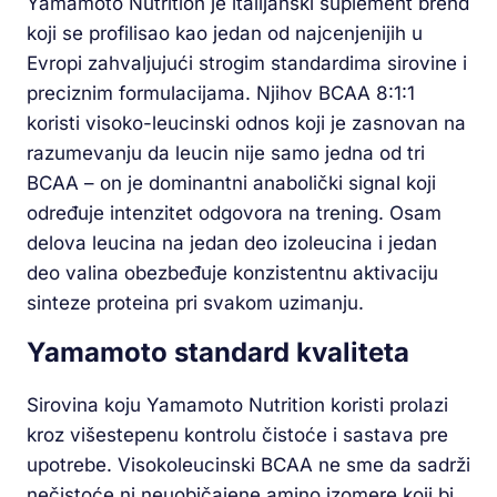
Yamamoto Nutrition je italijanski suplement brend
koji se profilisao kao jedan od najcenjenijih u
Evropi zahvaljujući strogim standardima sirovine i
preciznim formulacijama. Njihov BCAA 8:1:1
koristi visoko-leucinski odnos koji je zasnovan na
razumevanju da leucin nije samo jedna od tri
BCAA – on je dominantni anabolički signal koji
određuje intenzitet odgovora na trening. Osam
delova leucina na jedan deo izoleucina i jedan
deo valina obezbeđuje konzistentnu aktivaciju
sinteze proteina pri svakom uzimanju.
Yamamoto standard kvaliteta
Sirovina koju Yamamoto Nutrition koristi prolazi
kroz višestepenu kontrolu čistoće i sastava pre
upotrebe. Visokoleucinski BCAA ne sme da sadrži
nečistoće ni neuobičajene amino izomere koji bi