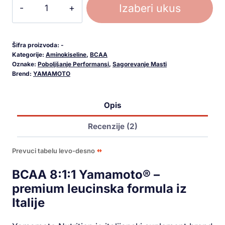
Izaberi ukus
Šifra proizvoda:
-
Kategorije:
Aminokiseline
,
BCAA
Oznake:
Poboljšanje Performansi
,
Sagorevanje Masti
Brend:
YAMAMOTO
Opis
Recenzije (2)
Prevuci tabelu levo-desno
BCAA 8:1:1 Yamamoto® –
premium leucinska formula iz
Italije