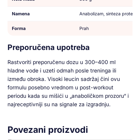
Namena
Anabolizam, sinteza proteina
Forma
Prah
Preporučena upotreba
Rastvoriti preporučenu dozu u 300–400 ml
hladne vode i uzeti odmah posle treninga ili
između obroka. Visoki leucin sadržaj čini ovu
formulu posebno vrednom u post-workout
periodu kada su mišići u „anaboličkom prozoru“ i
najreceptivniji su na signale za izgradnju.
Povezani proizvodi