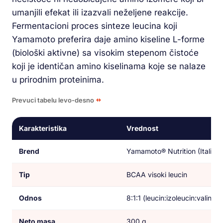
umanjili efekat ili izazvali neželjene reakcije.
Fermentacioni proces sinteze leucina koji
Yamamoto preferira daje amino kiseline L-forme
(biološki aktivne) sa visokim stepenom čistoće
koji je identičan amino kiselinama koje se nalaze
u prirodnim proteinima.
Prevuci tabelu levo-desno
Karakteristika
Vrednost
Brend
Yamamoto® Nutrition (Italija)
Tip
BCAA visoki leucin
Odnos
8:1:1 (leucin:izoleucin:valin)
Neto masa
300 g