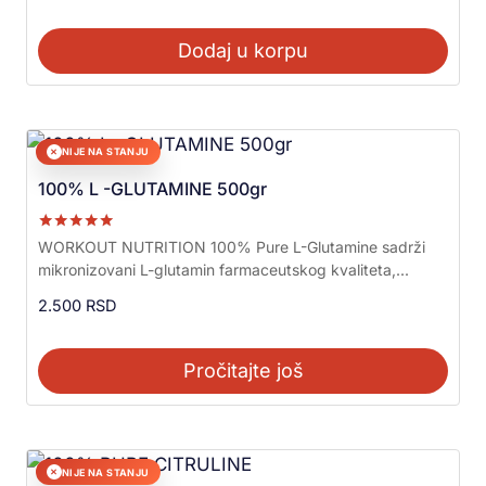
Dodaj u korpu
NIJE NA STANJU
✕
100% L -GLUTAMINE 500gr
Ocenjeno sa
WORKOUT NUTRITION 100% Pure L-Glutamine sadrži
5.00
mikronizovani L-glutamin farmaceutskog kvaliteta,...
od 5
2.500
RSD
Pročitajte još
NIJE NA STANJU
✕