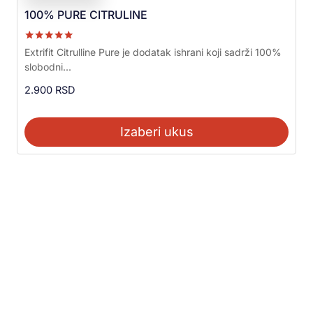
100% PURE CITRULINE
Ocenjeno sa
Extrifit Citrulline Pure je dodatak ishrani koji sadrži 100%
5.00
slobodni...
od 5
2.900
RSD
Izaberi ukus