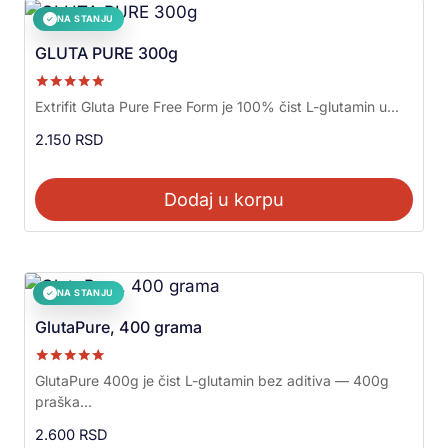
NA STANJU
✓
GLUTA PURE 300g
Ocenjeno sa
Extrifit Gluta Pure Free Form je 100% čist L-glutamin u...
5.00
od 5
2.150
RSD
Dodaj u korpu
NA STANJU
✓
GlutaPure, 400 grama
Ocenjeno sa
GlutaPure 400g je čist L-glutamin bez aditiva — 400g
5.00
praška...
od 5
2.600
RSD