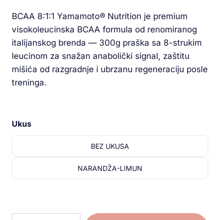
kupca
BCAA 8:1:1 Yamamoto® Nutrition je premium
visokoleucinska BCAA formula od renomiranog
italijanskog brenda — 300g praška sa 8-strukim
leucinom za snažan anabolički signal, zaštitu
mišića od razgradnje i ubrzanu regeneraciju posle
treninga.
Ukus
BEZ UKUSA
NARANDŽA-LIMUN