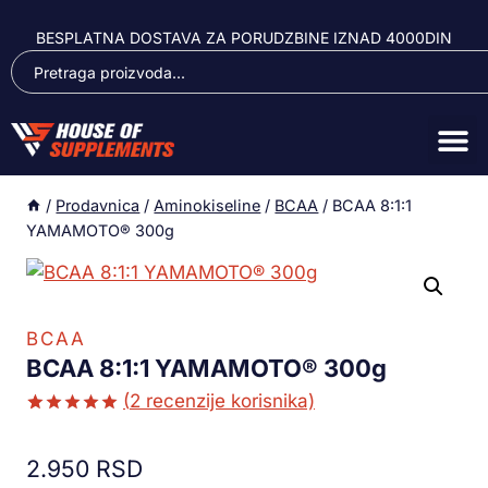
BESPLATNA DOSTAVA ZA PORUDZBINE IZNAD 4000DIN
/
Prodavnica
/
Aminokiseline
/
BCAA
/
BCAA 8:1:1
YAMAMOTO® 300g
BCAA
BCAA 8:1:1 YAMAMOTO® 300g
(
2
recenzije korisnika)
Ocenjeno
1
5.00
od 5
2.950
RSD
na osnovu
ocene