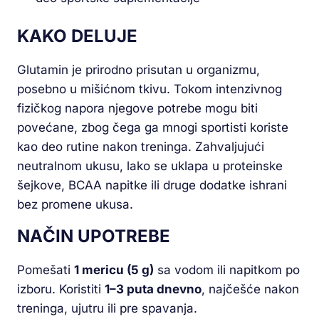
KAKO DELUJE
Glutamin je prirodno prisutan u organizmu,
posebno u mišićnom tkivu. Tokom intenzivnog
fizičkog napora njegove potrebe mogu biti
povećane, zbog čega ga mnogi sportisti koriste
kao deo rutine nakon treninga. Zahvaljujući
neutralnom ukusu, lako se uklapa u proteinske
šejkove, BCAA napitke ili druge dodatke ishrani
bez promene ukusa.
NAČIN UPOTREBE
Pomešati
1 mericu (5 g)
sa vodom ili napitkom po
izboru. Koristiti
1–3 puta dnevno
, najčešće nakon
treninga, ujutru ili pre spavanja.