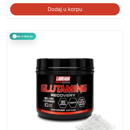
Dodaj u korpu
NA STANJU
✓