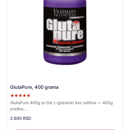
GlutaPure, 400 grama
Ocenjeno sa
GlutaPure 400g je čist L-glutamin bez aditiva — 400g
5.00
praška...
od 5
2.600
RSD