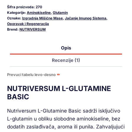
Šifra proizvoda:
270
Kategorije:
Aminokiseline
,
Glutamin
Oznake:
Izgradnja Mišićne Mase
,
Jačanje Imunog Sistema
,
Oporavak i Regeneracija
Brend:
NUTRIVERSUM
Opis
Recenzije (1)
Prevuci tabelu levo-desno
NUTRIVERSUM L-GLUTAMINE
BASIC
Nutriversum L-Glutamine Basic sadrži isključivo
L-glutamin u obliku slobodne aminokiseline, bez
dodatih zaslađivača, aroma ili punila. Zahvaljujući