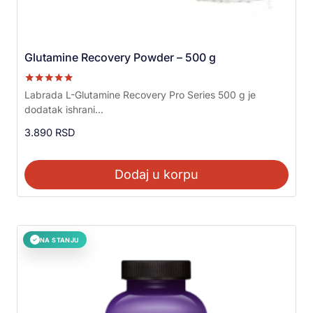
Glutamine Recovery Powder – 500 g
Ocenjeno sa
Labrada L-Glutamine Recovery Pro Series 500 g je
5.00
dodatak ishrani...
od 5
3.890
RSD
Dodaj u korpu
NA STANJU
✓