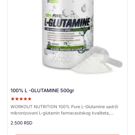
100% L -GLUTAMINE 500gr
Ocenjeno sa
WORKOUT NUTRITION 100% Pure L-Glutamine sadrži
5.00
mikronizovani L-glutamin farmaceutskog kvaliteta,...
od 5
2.500
RSD