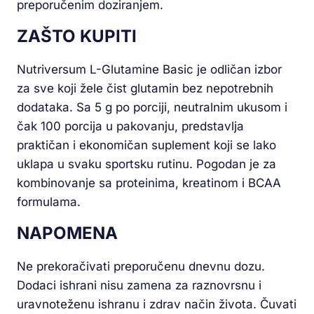
preporučenim doziranjem.
ZAŠTO KUPITI
Nutriversum L-Glutamine Basic je odličan izbor
za sve koji žele čist glutamin bez nepotrebnih
dodataka. Sa 5 g po porciji, neutralnim ukusom i
čak 100 porcija u pakovanju, predstavlja
praktičan i ekonomičan suplement koji se lako
uklapa u svaku sportsku rutinu. Pogodan je za
kombinovanje sa proteinima, kreatinom i BCAA
formulama.
NAPOMENA
Ne prekoračivati preporučenu dnevnu dozu.
Dodaci ishrani nisu zamena za raznovrsnu i
uravnoteženu ishranu i zdrav način života. Čuvati