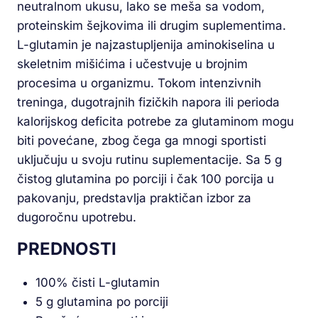
neutralnom ukusu, lako se meša sa vodom,
proteinskim šejkovima ili drugim suplementima.
L-glutamin je najzastupljenija aminokiselina u
skeletnim mišićima i učestvuje u brojnim
procesima u organizmu. Tokom intenzivnih
treninga, dugotrajnih fizičkih napora ili perioda
kalorijskog deficita potrebe za glutaminom mogu
biti povećane, zbog čega ga mnogi sportisti
uključuju u svoju rutinu suplementacije. Sa 5 g
čistog glutamina po porciji i čak 100 porcija u
pakovanju, predstavlja praktičan izbor za
dugoročnu upotrebu.
PREDNOSTI
100% čisti L-glutamin
5 g glutamina po porciji