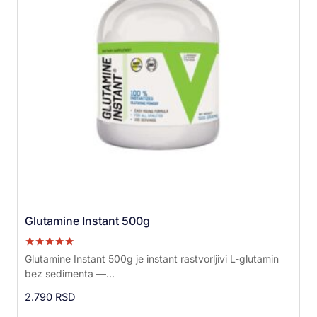
Glutamine Instant 500g
Ocenjeno sa
Glutamine Instant 500g je instant rastvorljivi L-glutamin
5.00
bez sedimenta —...
od 5
2.790
RSD