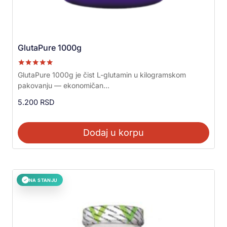
GlutaPure 1000g
Ocenjeno sa
GlutaPure 1000g je čist L-glutamin u kilogramskom
5.00
pakovanju — ekonomičan...
od 5
5.200
RSD
Dodaj u korpu
NA STANJU
✓