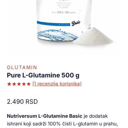
GLUTAMIN
Pure L-Glutamine 500 g
(
1
recenzija korisnika)
Ocenjeno
1
5.00
od 5
2.490
RSD
na osnovu
ocene
kupca
Nutriversum L-Glutamine Basic
je dodatak
ishrani koji sadrži 100% čisti L-glutamin u prahu,