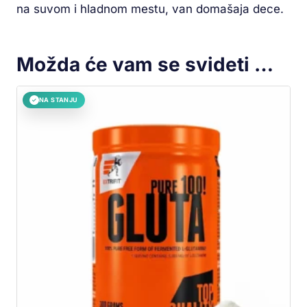
na suvom i hladnom mestu, van domašaja dece.
Možda će vam se svideti …
NA STANJU
✓