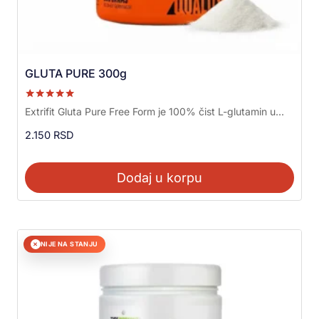
GLUTA PURE 300g
Ocenjeno sa
Extrifit Gluta Pure Free Form je 100% čist L-glutamin u...
5.00
od 5
2.150
RSD
Dodaj u korpu
NIJE NA STANJU
✕