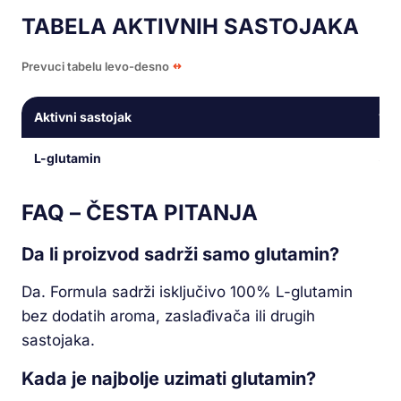
TABELA AKTIVNIH SASTOJAKA
Prevuci tabelu levo-desno
Aktivni sastojak
1 po
L-glutamin
50
FAQ – ČESTA PITANJA
Da li proizvod sadrži samo glutamin?
Da. Formula sadrži isključivo 100% L-glutamin
bez dodatih aroma, zaslađivača ili drugih
sastojaka.
Kada je najbolje uzimati glutamin?