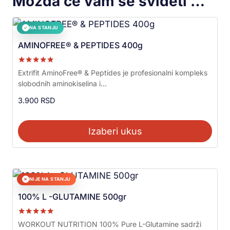
Možda će vam se svideti …
NA STANJU
✓
AMINOFREE® & PEPTIDES 400g
Ocenjeno sa
Extrifit AminoFree® & Peptides je profesionalni kompleks
5.00
slobodnih aminokiselina i...
od 5
3.900
RSD
Izaberi ukus
NIJE NA STANJU
✕
100% L -GLUTAMINE 500gr
Ocenjeno sa
WORKOUT NUTRITION 100% Pure L-Glutamine sadrži
5.00