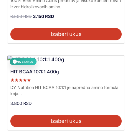
100% Beef Amino Acids predstavlja visoko koncentrovan
5.00
izvor hidrolizovanih amino...
od 5
3.500
RSD
3.150
RSD
Izaberi ukus
NA STANJU
✓
HIT BCAA 10:1:1 400g
Ocenjeno sa
DY Nutrition HIT BCAA 10:1:1 je napredna amino formula
5.00
koja...
od 5
3.800
RSD
Izaberi ukus