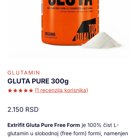
GLUTAMIN
GLUTA PURE 300g
(
1
recenzija korisnika)
Ocenjeno
1
5.00
od 5
2.150
RSD
na osnovu
ocene
kupca
Extrifit Gluta Pure Free Form
je 100% čist L-
glutamin u slobodnoj (free form) formi, namenjen