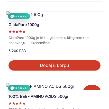
NA STANJU
✓
GlutaPure 1000g
Ocenjeno sa
GlutaPure 1000g je čist L-glutamin u kilogramskom
5.00
pakovanju — ekonomičan...
od 5
5.200
RSD
Dodaj u korpu
NA STANJU
✓
Akcija!
100% BEEF AMINO ACIDS 500gr
Ocenjeno sa