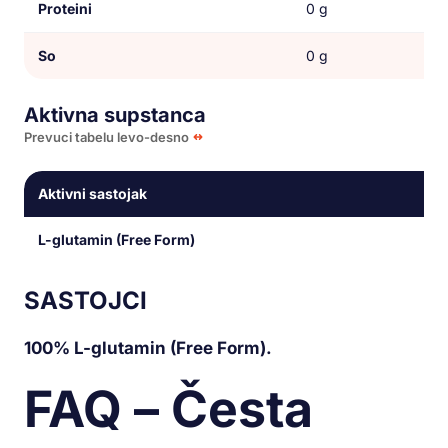
Proteini
0 g
So
0 g
Aktivna supstanca
Prevuci tabelu levo-desno
Aktivni sastojak
L-glutamin (Free Form)
SASTOJCI
100% L-glutamin (Free Form).
FAQ – Česta