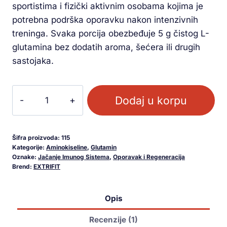
sportistima i fizički aktivnim osobama kojima je
potrebna podrška oporavku nakon intenzivnih
treninga. Svaka porcija obezbeđuje 5 g čistog L-
glutamina bez dodatih aroma, šećera ili drugih
sastojaka.
Dodaj u korpu
Šifra proizvoda:
115
Kategorije:
Aminokiseline
,
Glutamin
Oznake:
Jačanje Imunog Sistema
,
Oporavak i Regeneracija
Brend:
EXTRIFIT
Opis
Recenzije (1)