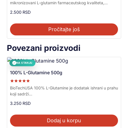
mikronizovani L-glutamin farmaceutskog kvaliteta,...
od 5
2.500
RSD
Pročitajte još
Povezani proizvodi
NA STANJU
✓
100% L-Glutamine 500g
Ocenjeno sa
BioTechUSA 100% L-Glutamine je dodatak ishrani u prahu
5.00
koji sadrži...
od 5
3.250
RSD
Dodaj u korpu