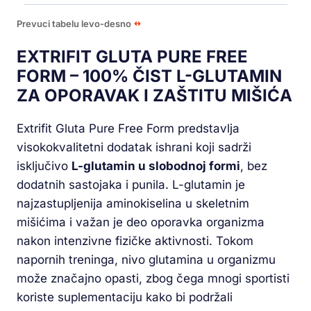
Prevuci tabelu levo-desno
EXTRIFIT GLUTA PURE FREE
FORM – 100% ČIST L-GLUTAMIN
ZA OPORAVAK I ZAŠTITU MIŠIĆA
Extrifit Gluta Pure Free Form predstavlja
visokokvalitetni dodatak ishrani koji sadrži
isključivo
L-glutamin u slobodnoj formi
, bez
dodatnih sastojaka i punila. L-glutamin je
najzastupljenija aminokiselina u skeletnim
mišićima i važan je deo oporavka organizma
nakon intenzivne fizičke aktivnosti. Tokom
napornih treninga, nivo glutamina u organizmu
može značajno opasti, zbog čega mnogi sportisti
koriste suplementaciju kako bi podržali