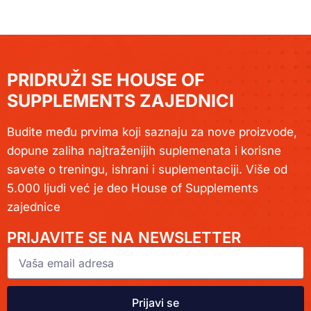
PRIDRUŽI SE HOUSE OF
SUPPLEMENTS ZAJEDNICI
Budite među prvima koji saznaju za nove proizvode,
dopune zaliha najtraženijih suplemenata i korisne
savete o treningu, ishrani i suplementaciji. Više od
5.000 ljudi već je deo House of Supplements
zajednice
PRIJAVITE SE NA NEWSLETTER
Prijavi se