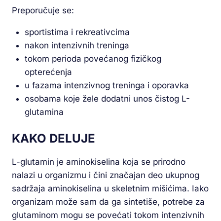
Preporučuje se:
sportistima i rekreativcima
nakon intenzivnih treninga
tokom perioda povećanog fizičkog
opterećenja
u fazama intenzivnog treninga i oporavka
osobama koje žele dodatni unos čistog L-
glutamina
KAKO DELUJE
L-glutamin je aminokiselina koja se prirodno
nalazi u organizmu i čini značajan deo ukupnog
sadržaja aminokiselina u skeletnim mišićima. Iako
organizam može sam da ga sintetiše, potrebe za
glutaminom mogu se povećati tokom intenzivnih