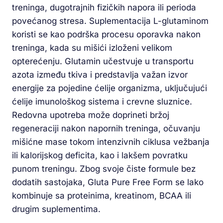
treninga, dugotrajnih fizičkih napora ili perioda
povećanog stresa. Suplementacija L-glutaminom
koristi se kao podrška procesu oporavka nakon
treninga, kada su mišići izloženi velikom
opterećenju. Glutamin učestvuje u transportu
azota između tkiva i predstavlja važan izvor
energije za pojedine ćelije organizma, uključujući
ćelije imunološkog sistema i crevne sluznice.
Redovna upotreba može doprineti bržoj
regeneraciji nakon napornih treninga, očuvanju
mišićne mase tokom intenzivnih ciklusa vežbanja
ili kalorijskog deficita, kao i lakšem povratku
punom treningu. Zbog svoje čiste formule bez
dodatih sastojaka, Gluta Pure Free Form se lako
kombinuje sa proteinima, kreatinom, BCAA ili
drugim suplementima.