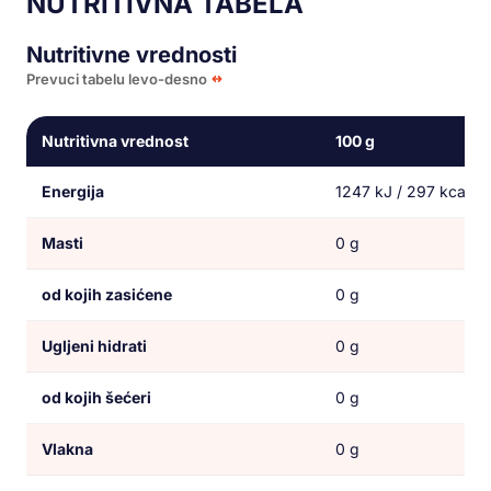
NUTRITIVNA TABELA
Nutritivne vrednosti
Prevuci tabelu levo-desno
Nutritivna vrednost
100 g
Energija
1247 kJ / 297 kcal
Masti
0 g
od kojih zasićene
0 g
Ugljeni hidrati
0 g
od kojih šećeri
0 g
Vlakna
0 g