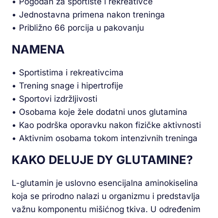
• Pogodan za sportiste i rekreativce
• Jednostavna primena nakon treninga
• Približno 66 porcija u pakovanju
NAMENA
• Sportistima i rekreativcima
• Trening snage i hipertrofije
• Sportovi izdržljivosti
• Osobama koje žele dodatni unos glutamina
• Kao podrška oporavku nakon fizičke aktivnosti
• Aktivnim osobama tokom intenzivnih treninga
KAKO DELUJE DY GLUTAMINE?
L-glutamin je uslovno esencijalna aminokiselina
koja se prirodno nalazi u organizmu i predstavlja
važnu komponentu mišićnog tkiva. U određenim