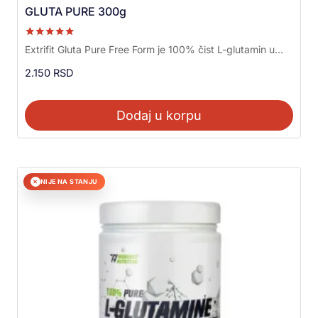
GLUTA PURE 300g
Ocenjeno sa
Extrifit Gluta Pure Free Form je 100% čist L-glutamin u...
5.00
od 5
2.150
RSD
Dodaj u korpu
NIJE NA STANJU
✕