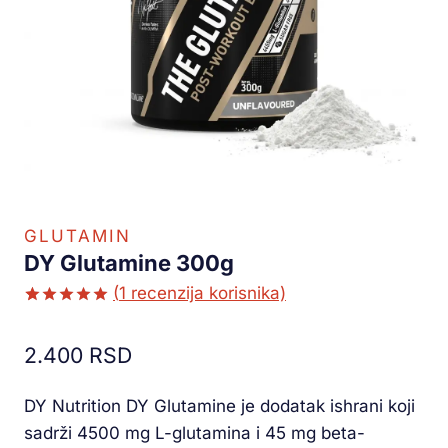
GLUTAMIN
DY Glutamine 300g
(
1
recenzija korisnika)
Ocenjeno
1
5.00
od 5
2.400
RSD
na osnovu
ocene
kupca
DY Nutrition DY Glutamine je dodatak ishrani koji
sadrži 4500 mg L-glutamina i 45 mg beta-