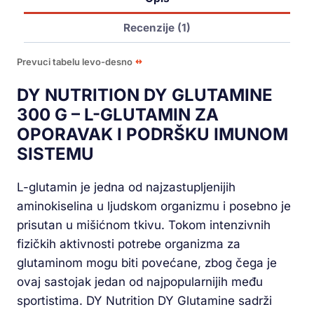
Recenzije (1)
Prevuci tabelu levo-desno
DY NUTRITION DY GLUTAMINE
300 G – L-GLUTAMIN ZA
OPORAVAK I PODRŠKU IMUNOM
SISTEMU
L-glutamin je jedna od najzastupljenijih
aminokiselina u ljudskom organizmu i posebno je
prisutan u mišićnom tkivu. Tokom intenzivnih
fizičkih aktivnosti potrebe organizma za
glutaminom mogu biti povećane, zbog čega je
ovaj sastojak jedan od najpopularnijih među
sportistima. DY Nutrition DY Glutamine sadrži