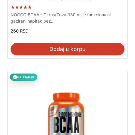
Ocenjeno sa
NOCCO BCAA+ Citrus/Zova 330 ml je funkcionalni
5.00
gazirani napitak bez...
od 5
260
RSD
Dodaj u korpu
NA STANJU
✓