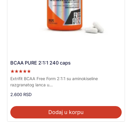
BCAA PURE 2:1:1 240 caps
Ocenjeno sa
Extrifit BCAA Free Form 2:1:1 su aminokiseline
5.00
razgranatog lanca u...
od 5
2.600
RSD
Dodaj u korpu