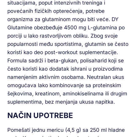
situacijama, poput intenzivnih treninga i
povećanih fizičkih opterećenja, potrebe
organizma za glutaminom mogu biti veće. DY
Glutamine obezbeđuje 4500 mg L-glutamina po
porciji u lako rastvorljivom obliku. Zbog svoje
popularnosti među sportistima, glutamin se često
koristi kao deo post-workout suplementacije.
Formula sadrži i beta-glukan, polisaharid koji se
često koristi kao dodatak ishrani u proizvodima
namenjenim aktivnim osobama. Neutralan ukus
omogućava lako kombinovanje sa proteinskim
šejkovima, kreatinom, aminokiselinama ili drugim
suplementima, bez menjanja ukusa napitka.
NAČIN UPOTREBE
Pomešati jednu mericu (4,5 g) sa 250 ml hladne