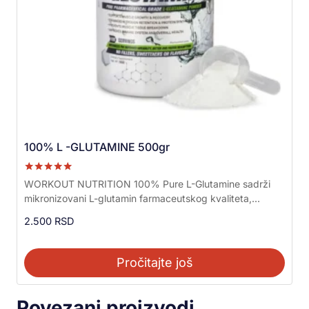
100% L -GLUTAMINE 500gr
Ocenjeno sa
WORKOUT NUTRITION 100% Pure L-Glutamine sadrži
5.00
mikronizovani L-glutamin farmaceutskog kvaliteta,...
od 5
2.500
RSD
Pročitajte još
Povezani proizvodi