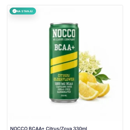
NA STANJU
✓
NOCCO BCAA+ Citrus/Zova 330ml