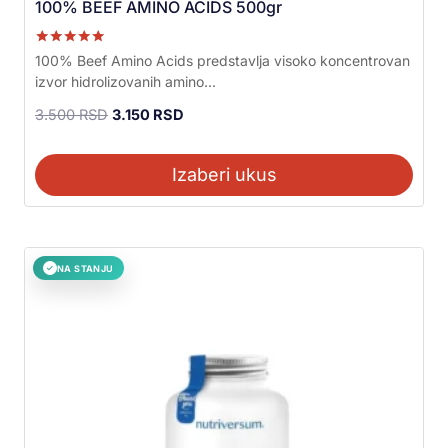
100% BEEF AMINO ACIDS 500gr
Ocenjeno sa
100% Beef Amino Acids predstavlja visoko koncentrovan
5.00
izvor hidrolizovanih amino...
od 5
3.500
RSD
3.150
RSD
Izaberi ukus
NA STANJU
✓