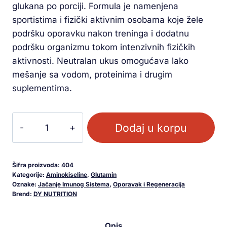
glukana po porciji. Formula je namenjena
sportistima i fizički aktivnim osobama koje žele
podršku oporavku nakon treninga i dodatnu
podršku organizmu tokom intenzivnih fizičkih
aktivnosti. Neutralan ukus omogućava lako
mešanje sa vodom, proteinima i drugim
suplementima.
Dodaj u korpu
Šifra proizvoda:
404
Kategorije:
Aminokiseline
,
Glutamin
Oznake:
Jačanje Imunog Sistema
,
Oporavak i Regeneracija
Brend:
DY NUTRITION
Opis