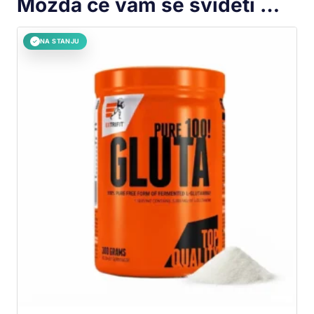
Možda će vam se svideti …
NA STANJU
✓