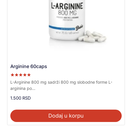
Arginine 60caps
Ocenjeno sa
L-Arginine 800 mg sadrži 800 mg slobodne forme L-
5.00
arginina po...
od 5
1.500
RSD
Dodaj u korpu