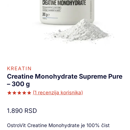
KREATIN
Creatine Monohydrate Supreme Pure
– 300 g
(
1
recenzija korisnika)
Ocenjeno
1
5.00
od 5
1.890
RSD
na osnovu
ocene
kupca
OstroVit Creatine Monohydrate je 100% čist