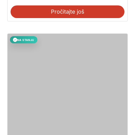
Pročitajte još
NA STANJU
✓