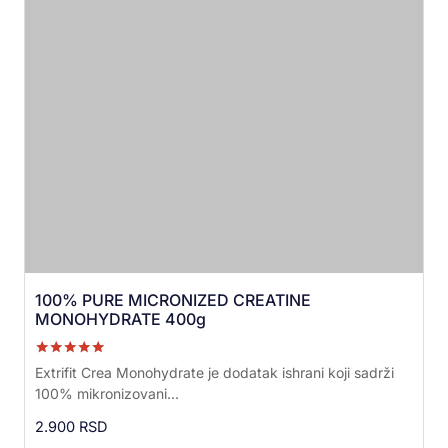
100% PURE MICRONIZED CREATINE
MONOHYDRATE 400g
Ocenjeno sa
Extrifit Crea Monohydrate je dodatak ishrani koji sadrži
5.00
100% mikronizovani...
od 5
2.900
RSD