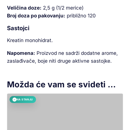
Veličina doze:
2,5 g (1/2 merice)
Broj doza po pakovanju:
približno 120
Sastojci
Kreatin monohidrat.
Napomena:
Proizvod ne sadrži dodatne arome,
zaslađivače, boje niti druge aktivne sastojke.
Možda će vam se svideti …
NA STANJU
✓