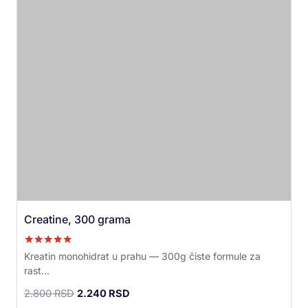
Creatine, 300 grama
Ocenjeno sa
Kreatin monohidrat u prahu — 300g čiste formule za
5.00
rast...
od 5
2.800
RSD
2.240
RSD