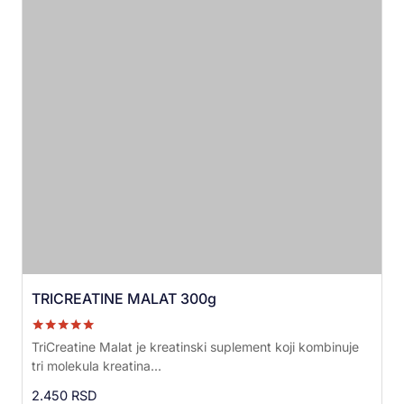
TRICREATINE MALAT 300g
Ocenjeno sa
TriCreatine Malat je kreatinski suplement koji kombinuje
5.00
tri molekula kreatina...
od 5
2.450
RSD