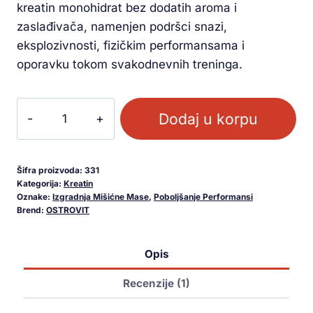
kreatin monohidrat bez dodatih aroma i
zaslađivača, namenjen podršci snazi,
eksplozivnosti, fizičkim performansama i
oporavku tokom svakodnevnih treninga.
Dodaj u korpu
Šifra proizvoda:
331
Kategorija:
Kreatin
Oznake:
Izgradnja Mišićne Mase
,
Poboljšanje Performansi
Brend:
OSTROVIT
Opis
Recenzije (1)