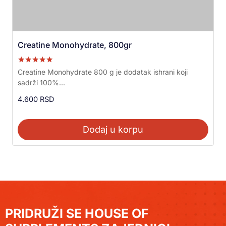
Creatine Monohydrate, 800gr
Ocenjeno sa
Creatine Monohydrate 800 g je dodatak ishrani koji
5.00
sadrži 100%...
od 5
4.600
RSD
Dodaj u korpu
PRIDRUŽI SE HOUSE OF