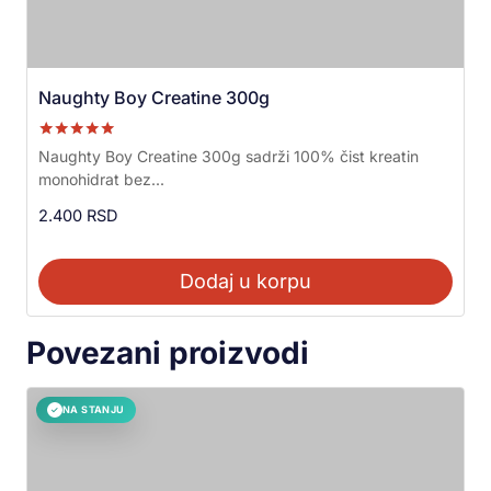
Naughty Boy Creatine 300g
Ocenjeno sa
Naughty Boy Creatine 300g sadrži 100% čist kreatin
5.00
monohidrat bez...
od 5
2.400
RSD
Dodaj u korpu
Povezani proizvodi
NA STANJU
✓