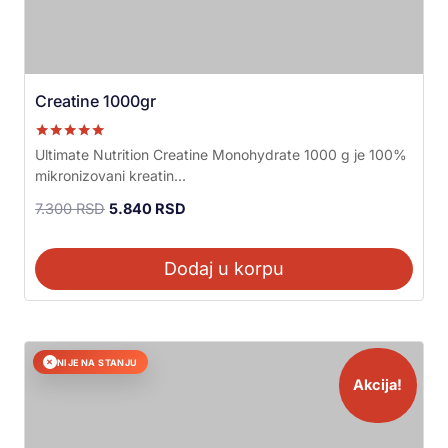
Creatine 1000gr
Ocenjeno sa
Ultimate Nutrition Creatine Monohydrate 1000 g je 100%
5.00
mikronizovani kreatin...
od 5
7.300
RSD
5.840
RSD
Dodaj u korpu
NIJE NA STANJU
✕
Akcija!