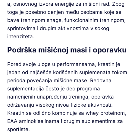
a, osnovnog izvora energije za mišićni rad. Zbog
toga je posebno cenjen među osobama koje se
bave treningom snage, funkcionalnim treningom,
sprintovima i drugim aktivnostima visokog
intenziteta.
Podrška mišićnoj masi i oporavku
Pored svoje uloge u performansama, kreatin je
jedan od najčešće korišćenih suplemenata tokom
perioda povećanja mišićne mase. Redovna
suplementacija često je deo programa
namenjenih unapređenju treninga, oporavka i
održavanju visokog nivoa fizičke aktivnosti.
Kreatin se odlično kombinuje sa whey proteinom,
EAA aminokiselinama i drugim suplementima za
sportiste.