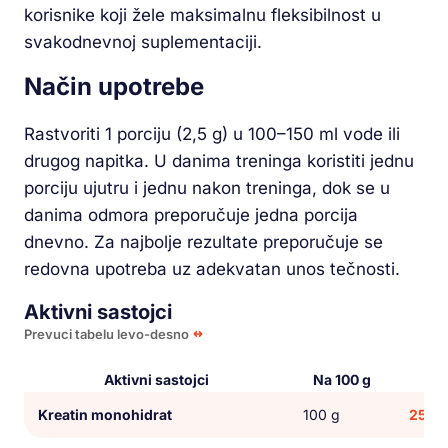
korisnike koji žele maksimalnu fleksibilnost u
svakodnevnoj suplementaciji.
Način upotrebe
Rastvoriti 1 porciju (2,5 g) u 100–150 ml vode ili
drugog napitka. U danima treninga koristiti jednu
porciju ujutru i jednu nakon treninga, dok se u
danima odmora preporučuje jedna porcija
dnevno. Za najbolje rezultate preporučuje se
redovna upotreba uz adekvatan unos tečnosti.
Aktivni sastojci
Prevuci tabelu levo-desno
Aktivni sastojci
Na 100 g
1/
Kreatin monohidrat
100 g
2500