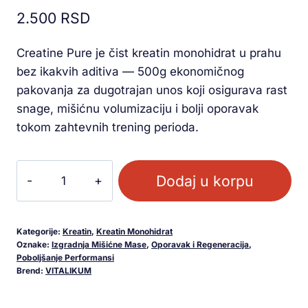
5.00
od 5
2.500
RSD
na osnovu
ocene
kupca
Creatine Pure je čist kreatin monohidrat u prahu
bez ikakvih aditiva — 500g ekonomičnog
pakovanja za dugotrajan unos koji osigurava rast
snage, mišićnu volumizaciju i bolji oporavak
tokom zahtevnih trening perioda.
Dodaj u korpu
Kategorije:
Kreatin
,
Kreatin Monohidrat
Oznake:
Izgradnja Mišićne Mase
,
Oporavak i Regeneracija
,
Poboljšanje Performansi
Brend:
VITALIKUM