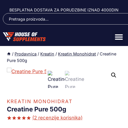
BESPLATNA DOSTAVA ZA PORUDZBINE IZNAD 4000DIN
/
Prodavnica
/
Kreatin
/
Kreatin Monohidrat
/
Creatine
Pure 500g
KREATIN MONOHIDRAT
Creatine Pure 500g
(
2
recenzije korisnika)
Ocenjeno
1