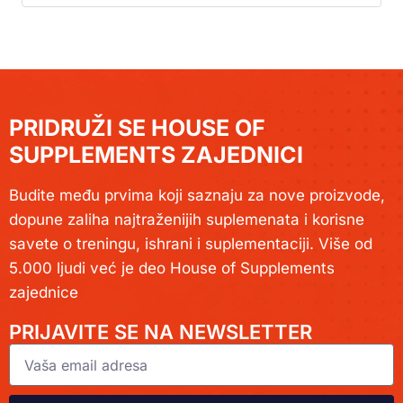
PRIDRUŽI SE HOUSE OF
SUPPLEMENTS ZAJEDNICI
Budite među prvima koji saznaju za nove proizvode,
dopune zaliha najtraženijih suplemenata i korisne
savete o treningu, ishrani i suplementaciji. Više od
5.000 ljudi već je deo House of Supplements
zajednice
PRIJAVITE SE NA NEWSLETTER