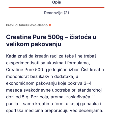
Opis
Recenzije (2)
Prevuci tabelu levo-desno
Creatine Pure 500g – čistoća u
velikom pakovanju
Kada znaš da kreatin radi za tebe i ne trebaš
eksperimentisati sa ukusima i formulama,
Creatine Pure 500 g je logičan izbor. Čist kreatin
monohidrat bez ikakvih dodataka, u
ekonomičnom pakovanju koje pokriva 3–4
meseca svakodnevne upotrebe pri standardnoj
dozi od 5 g. Bez boja, aroma, zaslađivača ili
punila – samo kreatin u formi u kojoj ga nauka i
sportska medicina preporučuju već decenijama.