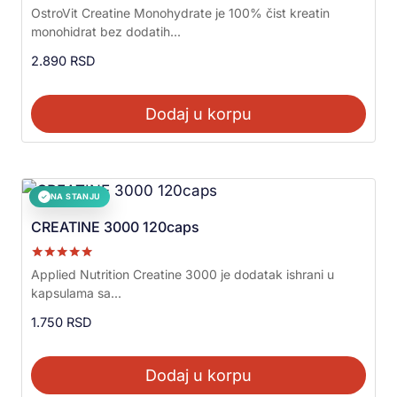
Ocenjeno sa
OstroVit Creatine Monohydrate je 100% čist kreatin
5.00
monohidrat bez dodatih...
od 5
2.890
RSD
Dodaj u korpu
NA STANJU
✓
CREATINE 3000 120caps
Ocenjeno sa
Applied Nutrition Creatine 3000 je dodatak ishrani u
5.00
kapsulama sa...
od 5
1.750
RSD
Dodaj u korpu