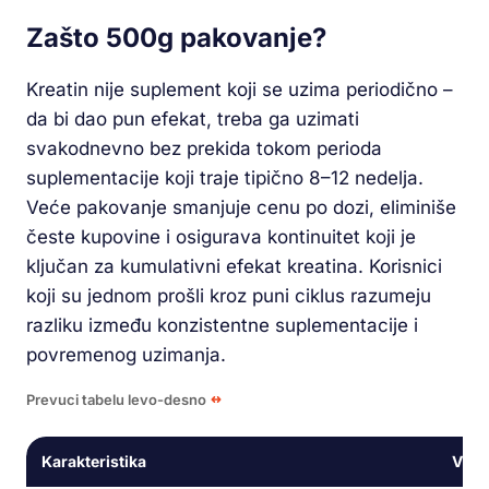
Zašto 500g pakovanje?
Kreatin nije suplement koji se uzima periodično –
da bi dao pun efekat, treba ga uzimati
svakodnevno bez prekida tokom perioda
suplementacije koji traje tipično 8–12 nedelja.
Veće pakovanje smanjuje cenu po dozi, eliminiše
česte kupovine i osigurava kontinuitet koji je
ključan za kumulativni efekat kreatina. Korisnici
koji su jednom prošli kroz puni ciklus razumeju
razliku između konzistentne suplementacije i
povremenog uzimanja.
Prevuci tabelu levo-desno
Karakteristika
Vred