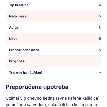
Tip kreatina
Krea
Neto masa
500 
Aditivi
Nem
Ukus
Bez 
Preporučena doza
5 g 
Broj doza
~100
Trajanje (pri 5g/dan)
~3,3
Preporučena upotreba
Uzimaj 5 g dnevno (jedna ravna kafena kašičica)
pomešano sa vodom, sokom ili bilo kojim pićem.