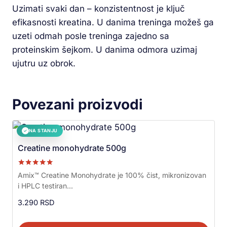
Uzimati svaki dan – konzistentnost je ključ
efikasnosti kreatina. U danima treninga možeš ga
uzeti odmah posle treninga zajedno sa
proteinskim šejkom. U danima odmora uzimaj
ujutru uz obrok.
Povezani proizvodi
NA STANJU
✓
Creatine monohydrate 500g
Ocenjeno sa
Amix™ Creatine Monohydrate je 100% čist, mikronizovan
5.00
i HPLC testiran...
od 5
3.290
RSD