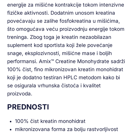
energije za mišićne kontrakcije tokom intenzivne
fizičke aktivnosti. Dodatnim unosom kreatina
povećavaju se zalihe fosfokreatina u mišićima,
što omogućava veću proizvodnju energije tokom
treninga. Zbog toga je kreatin nezaobilazan
suplement kod sportista koji žele povećanje
snage, eksplozivnosti, mišićne mase i boljih
performansi. Amix™ Creatine Monohydrate sadrži
100% čist, fino mikronizovan kreatin monohidrat
koji je dodatno testiran HPLC metodom kako bi
se osigurala vrhunska čistoća i kvalitet
proizvoda.
PREDNOSTI
100% čist kreatin monohidrat
mikronizovana forma za bolju rastvorljivost