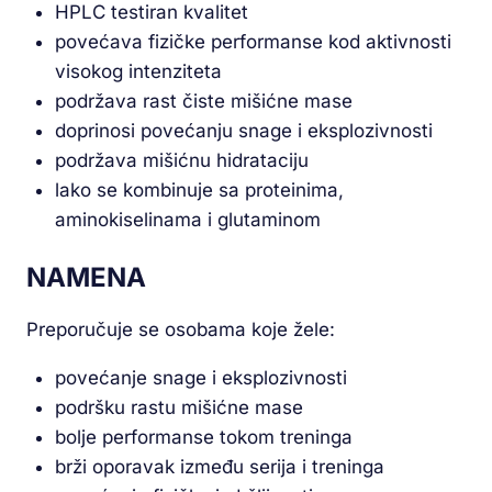
HPLC testiran kvalitet
povećava fizičke performanse kod aktivnosti
visokog intenziteta
podržava rast čiste mišićne mase
doprinosi povećanju snage i eksplozivnosti
podržava mišićnu hidrataciju
lako se kombinuje sa proteinima,
aminokiselinama i glutaminom
NAMENA
Preporučuje se osobama koje žele:
povećanje snage i eksplozivnosti
podršku rastu mišićne mase
bolje performanse tokom treninga
brži oporavak između serija i treninga