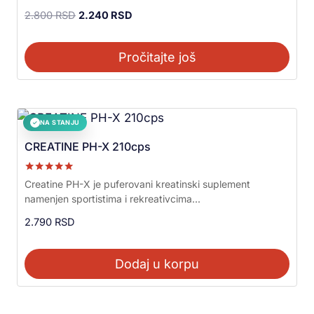
2.800
RSD
2.240
RSD
Pročitajte još
NA STANJU
✓
CREATINE PH-X 210cps
Ocenjeno sa
Creatine PH-X je puferovani kreatinski suplement
5.00
namenjen sportistima i rekreativcima...
od 5
2.790
RSD
Dodaj u korpu