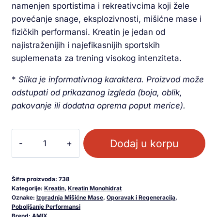
namenjen sportistima i rekreativcima koji žele
povećanje snage, eksplozivnosti, mišićne mase i
fizičkih performansi. Kreatin je jedan od
najistraženijih i najefikasnijih sportskih
suplemenata za trening visokog intenziteta.
*
Slika je informativnog karaktera. Proizvod može
odstupati od prikazanog izgleda (boja, oblik,
pakovanje ili dodatna oprema poput merice).
Dodaj u korpu
Šifra proizvoda:
738
Kategorije:
Kreatin
,
Kreatin Monohidrat
Oznake:
Izgradnja Mišićne Mase
,
Oporavak i Regeneracija
,
Poboljšanje Performansi
Brend:
AMIX