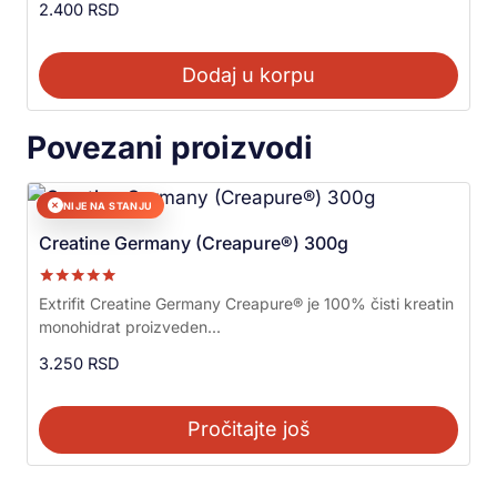
2.400
RSD
Dodaj u korpu
Povezani proizvodi
NIJE NA STANJU
✕
Creatine Germany (Creapure®) 300g
Ocenjeno sa
Extrifit Creatine Germany Creapure® je 100% čisti kreatin
5.00
monohidrat proizveden...
od 5
3.250
RSD
Pročitajte još