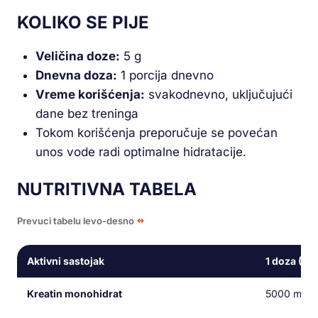
KOLIKO SE PIJE
Veličina doze:
5 g
Dnevna doza:
1 porcija dnevno
Vreme korišćenja:
svakodnevno, uključujući
dane bez treninga
Tokom korišćenja preporučuje se povećan
unos vode radi optimalne hidratacije.
NUTRITIVNA TABELA
Prevuci tabelu levo-desno
Aktivni sastojak
1 doza (5 g
Kreatin monohidrat
5000 mg