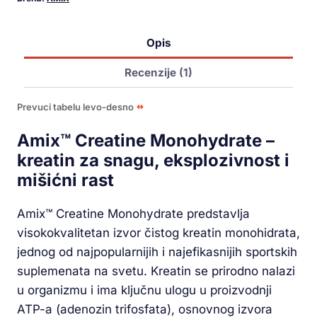
Opis
Recenzije (1)
Prevuci tabelu levo-desno
Amix™ Creatine Monohydrate –
kreatin za snagu, eksplozivnost i
mišićni rast
Amix™ Creatine Monohydrate predstavlja
visokokvalitetan izvor čistog kreatin monohidrata,
jednog od najpopularnijih i najefikasnijih sportskih
suplemenata na svetu. Kreatin se prirodno nalazi
u organizmu i ima ključnu ulogu u proizvodnji
ATP-a (adenozin trifosfata), osnovnog izvora