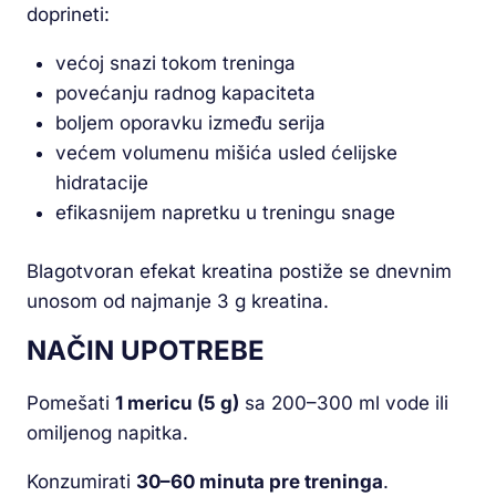
doprineti:
većoj snazi tokom treninga
povećanju radnog kapaciteta
boljem oporavku između serija
većem volumenu mišića usled ćelijske
hidratacije
efikasnijem napretku u treningu snage
Blagotvoran efekat kreatina postiže se dnevnim
unosom od najmanje 3 g kreatina.
NAČIN UPOTREBE
Pomešati
1 mericu (5 g)
sa 200–300 ml vode ili
omiljenog napitka.
Konzumirati
30–60 minuta pre treninga
.