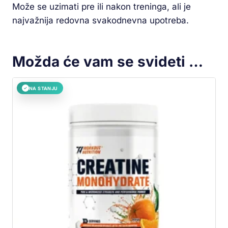
Može se uzimati pre ili nakon treninga, ali je
najvažnija redovna svakodnevna upotreba.
Možda će vam se svideti …
NA STANJU
✓