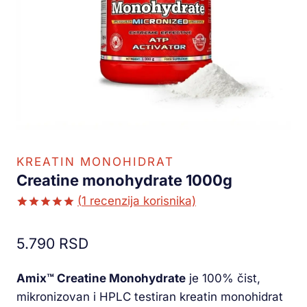
KREATIN MONOHIDRAT
Creatine monohydrate 1000g
(
1
recenzija korisnika)
Ocenjeno
1
5.00
od 5
5.790
RSD
na osnovu
ocene
kupca
Amix™ Creatine Monohydrate
je 100% čist,
mikronizovan i HPLC testiran kreatin monohidrat