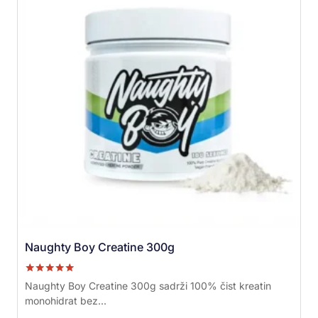
Naughty Boy Creatine 300g
Ocenjeno sa
Naughty Boy Creatine 300g sadrži 100% čist kreatin
5.00
monohidrat bez...
od 5