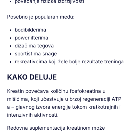
povećanje fizičke izdržljivosti
Posebno je popularan među:
bodibilderima
powerlifterima
dizačima tegova
sportistima snage
rekreativcima koji žele bolje rezultate treninga
KAKO DELUJE
Kreatin povećava količinu fosfokreatina u
mišićima, koji učestvuje u brzoj regeneraciji ATP-
a – glavnog izvora energije tokom kratkotrajnih i
intenzivnih aktivnosti.
Redovna suplementacija kreatinom može