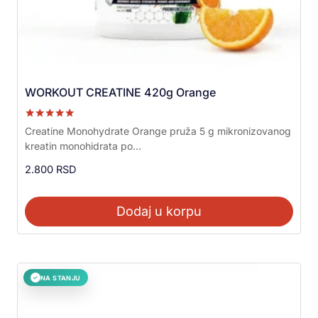
WORKOUT CREATINE 420g Orange
Ocenjeno sa
Creatine Monohydrate Orange pruža 5 g mikronizovanog
5.00
kreatin monohidrata po...
od 5
2.800
RSD
Dodaj u korpu
NA STANJU
✓