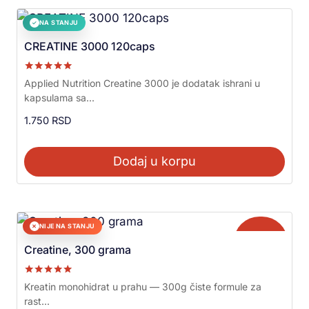
NA STANJU
✓
CREATINE 3000 120caps
Ocenjeno sa
Applied Nutrition Creatine 3000 je dodatak ishrani u
5.00
kapsulama sa...
od 5
1.750
RSD
Dodaj u korpu
NIJE NA STANJU
✕
Akcija!
Creatine, 300 grama
Ocenjeno sa
Kreatin monohidrat u prahu — 300g čiste formule za
5.00
rast...
od 5