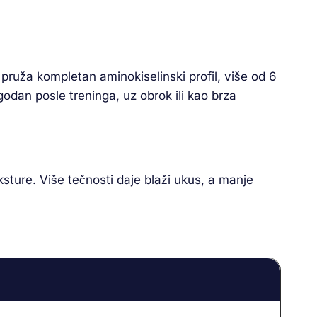
pruža kompletan aminokiselinski profil, više od 6
odan posle treninga, uz obrok ili kao brza
sture. Više tečnosti daje blaži ukus, a manje