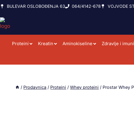
BULEVAR OSLOBOĐENJA 63
064/4142-678
VOJVODE ST
Proteini
Kreatin
Aminokiseline
Zdravlje i imuni
/
Prodavnica
/
Proteini
/
Whey proteini
/
Prostar Whey P