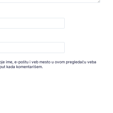
je ime, e-poštu i veb mesto u ovom pregledaču veba
 put kada komentarišem.