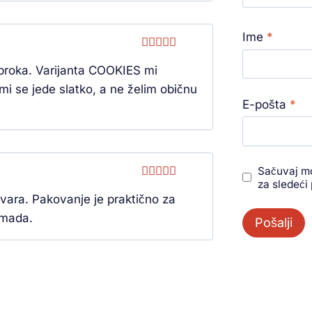
Ime
*
Ocenjeno
obroka. Varijanta COOKIES mi
sa
5
od 5
i se jede slatko, a ne želim običnu
E-pošta
*
Sačuvaj mo
za sledeći
Ocenjeno
ara. Pakovanje je praktično za
sa
5
od 5
omada.