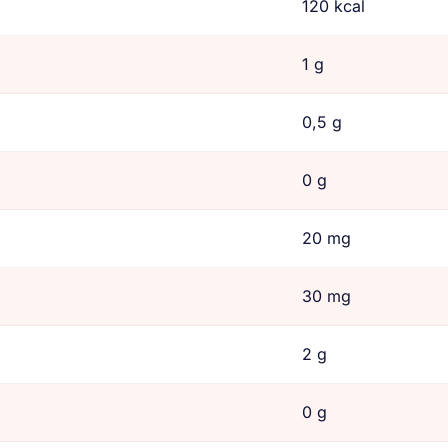
120 kcal
1 g
0,5 g
0 g
20 mg
30 mg
2 g
0 g