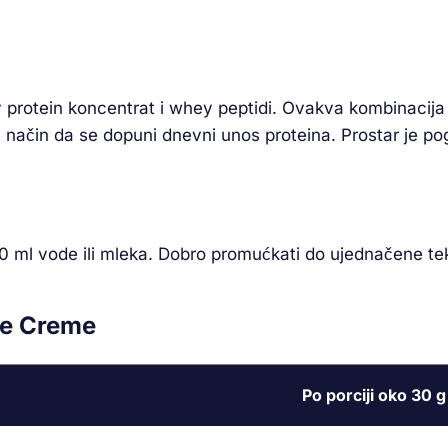
 protein koncentrat i whey peptidi. Ovakva kombinacija 
n način da se dopuni dnevni unos proteina. Prostar je pog
0 ml vode ili mleka. Dobro promućkati do ujednačene tek
te Creme
Po porciji oko 30 g