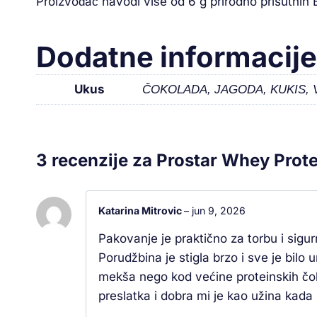
Proizvođač navodi više od 6 g prirodno prisutnih 
Dodatne informacije
Ukus
ČOKOLADA, JAGODA, KUKIS, 
3 recenzije za
Prostar Whey Prote
Katarina Mitrovic
–
jun 9, 2026
Pakovanje je praktično za torbu i sigu
Porudžbina je stigla brzo i sve je bilo
mekša nego kod većine proteinskih čo
preslatka i dobra mi je kao užina kad