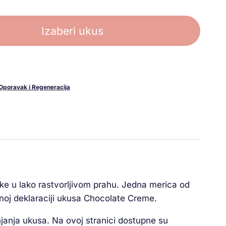
Izaberi ukus
Oporavak i Regeneracija
tke u lako rastvorljivom prahu. Jedna merica od
ntnoj deklaraciji ukusa Chocolate Creme.
janja ukusa. Na ovoj stranici dostupne su