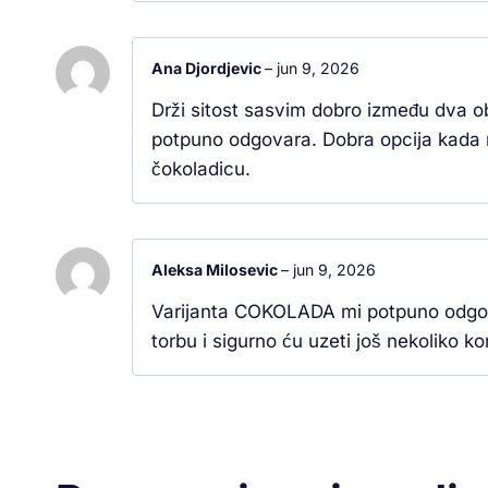
Ana Djordjevic
–
jun 9, 2026
Drži sitost sasvim dobro između dva 
potpuno odgovara. Dobra opcija kada m
čokoladicu.
Aleksa Milosevic
–
jun 9, 2026
Varijanta COKOLADA mi potpuno odgov
torbu i sigurno ću uzeti još nekoliko k