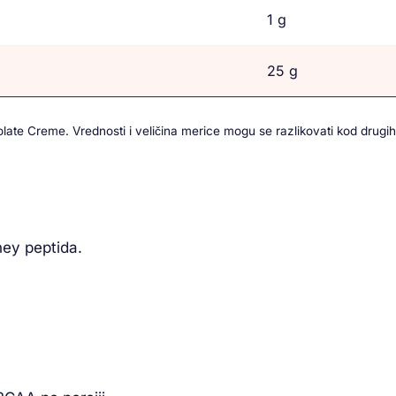
1 g
25 g
ate Creme. Vrednosti i veličina merice mogu se razlikovati kod drugih 
hey peptida.