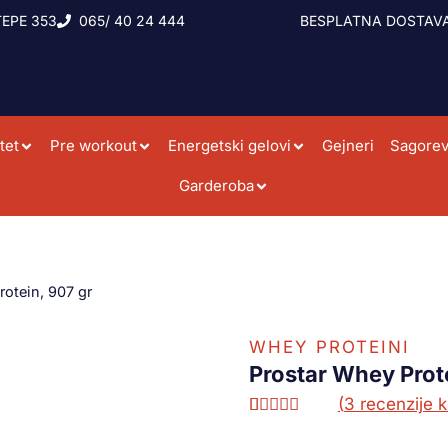
EPE 353
065/ 40 24 444
BESPLATNA DOSTAVA
tet
Pre workout
Energetski gelovi
Gejneri
Sagorev
Garderoba
rotein, 907 gr
WHEY PROTEINI
Prostar Whey Prote
(
3
recenzije k
Ocenjeno
2
5.00
od 5