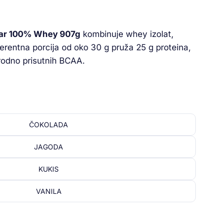
star 100% Whey 907g
kombinuje whey izolat,
ferentna porcija od oko 30 g pruža 25 g proteina,
irodno prisutnih BCAA.
ČOKOLADA
JAGODA
KUKIS
VANILA