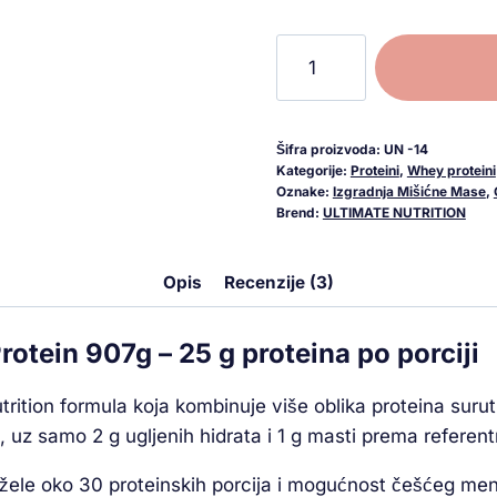
Šifra proizvoda:
UN -14
Kategorije:
Proteini
,
Whey proteini
Oznake:
Izgradnja Mišićne Mase
,
Brend:
ULTIMATE NUTRITION
Opis
Recenzije (3)
otein 907g – 25 g proteina po porciji
rition formula koja kombinuje više oblika proteina suru
l, uz samo 2 g ugljenih hidrata i 1 g masti prema refere
i žele oko 30 proteinskih porcija i mogućnost češćeg men