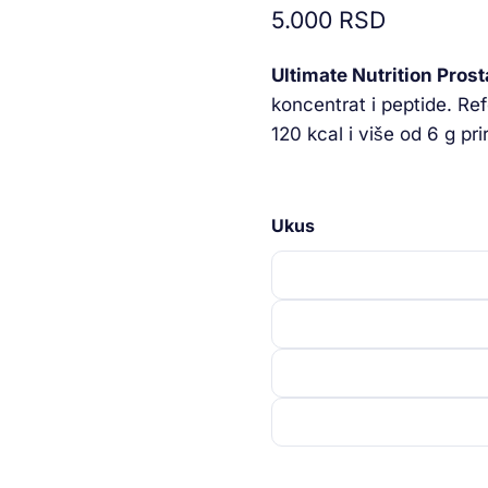
5.000
RSD
na osnovu
ocene
kupca
Ultimate Nutrition Pro
koncentrat i peptide. Re
120 kcal i više od 6 g pr
Ukus