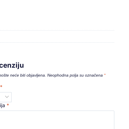
cenziju
ošte neće biti objavljena.
Neophodna polja su označena
*
a
*
ija
*