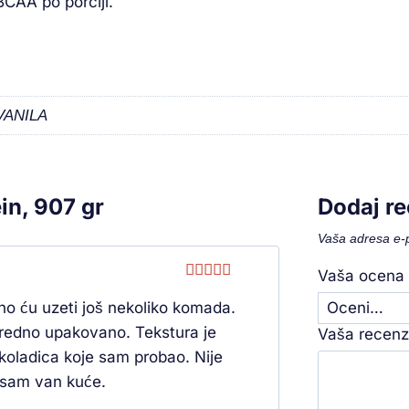
BCAA po porciji.
VANILA
in, 907 gr
Dodaj re
Vaša adresa e-p
Vaša ocen
Ocenjeno
rno ću uzeti još nekoliko komada.
sa
5
od 5
 uredno upakovano. Tekstura je
Vaša recenz
koladica koje sam probao. Nije
a sam van kuće.