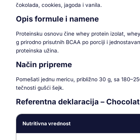
čokolada, cookies, jagoda i vanila.
Opis formule i namene
Proteinsku osnovu čine whey protein izolat, whey
g prirodno prisutnih BCAA po porciji i jednostava
proteinska užina.
Način pripreme
Pomešati jednu mericu, približno 30 g, sa 180–25
tečnosti gušći šejk.
Referentna deklaracija – Chocola
Nutritivna vrednost