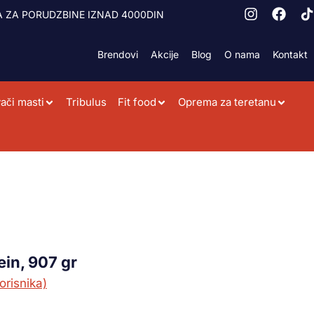
 ZA PORUDZBINE IZNAD 4000DIN
Brendovi
Akcije
Blog
O nama
Kontakt
ači masti
Tribulus
Fit food
Oprema za teretanu
in, 907 gr
orisnika)