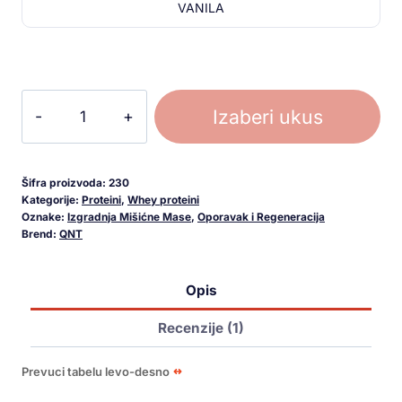
VANILA
Izaberi ukus
Šifra proizvoda:
230
Kategorije:
Proteini
,
Whey proteini
Oznake:
Izgradnja Mišićne Mase
,
Oporavak i Regeneracija
Brend:
QNT
Opis
Recenzije (1)
Prevuci tabelu levo-desno