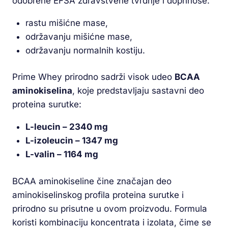
odobrene EFSA zdravstvene tvrdnje i doprinose:
rastu mišićne mase,
održavanju mišićne mase,
održavanju normalnih kostiju.
Prime Whey prirodno sadrži visok udeo
BCAA
aminokiselina
, koje predstavljaju sastavni deo
proteina surutke:
L-leucin – 2340 mg
L-izoleucin – 1347 mg
L-valin – 1164 mg
BCAA aminokiseline čine značajan deo
aminokiselinskog profila proteina surutke i
prirodno su prisutne u ovom proizvodu. Formula
koristi kombinaciju koncentrata i izolata, čime se