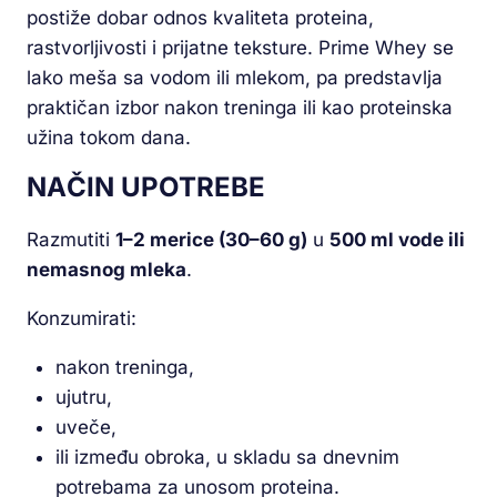
postiže dobar odnos kvaliteta proteina,
rastvorljivosti i prijatne teksture. Prime Whey se
lako meša sa vodom ili mlekom, pa predstavlja
praktičan izbor nakon treninga ili kao proteinska
užina tokom dana.
NAČIN UPOTREBE
Razmutiti
1–2 merice (30–60 g)
u
500 ml vode ili
nemasnog mleka
.
Konzumirati:
nakon treninga,
ujutru,
uveče,
ili između obroka, u skladu sa dnevnim
potrebama za unosom proteina.