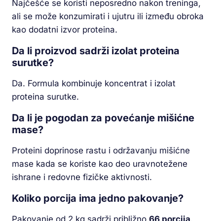
Najčešće se koristi neposredno nakon treninga,
ali se može konzumirati i ujutru ili između obroka
kao dodatni izvor proteina.
Da li proizvod sadrži izolat proteina
surutke?
Da. Formula kombinuje koncentrat i izolat
proteina surutke.
Da li je pogodan za povećanje mišićne
mase?
Proteini doprinose rastu i održavanju mišićne
mase kada se koriste kao deo uravnotežene
ishrane i redovne fizičke aktivnosti.
Koliko porcija ima jedno pakovanje?
Pakovanje od 2 kg sadrži približno
66 porcija
.