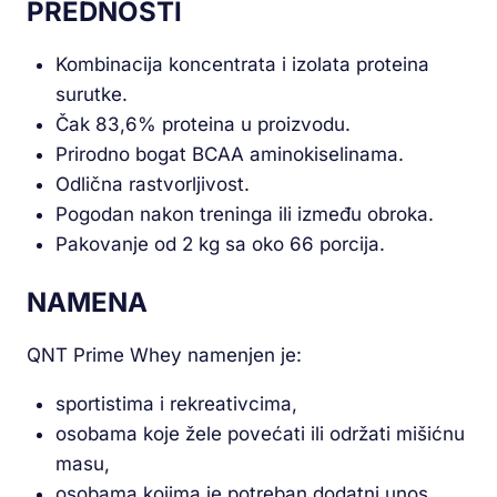
PREDNOSTI
Kombinacija koncentrata i izolata proteina
surutke.
Čak 83,6% proteina u proizvodu.
Prirodno bogat BCAA aminokiselinama.
Odlična rastvorljivost.
Pogodan nakon treninga ili između obroka.
Pakovanje od 2 kg sa oko 66 porcija.
NAMENA
QNT Prime Whey namenjen je:
sportistima i rekreativcima,
osobama koje žele povećati ili održati mišićnu
masu,
osobama kojima je potreban dodatni unos