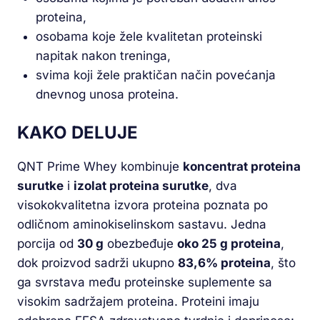
proteina,
osobama koje žele kvalitetan proteinski
napitak nakon treninga,
svima koji žele praktičan način povećanja
dnevnog unosa proteina.
KAKO DELUJE
QNT Prime Whey kombinuje
koncentrat proteina
surutke
i
izolat proteina surutke
, dva
visokokvalitetna izvora proteina poznata po
odličnom aminokiselinskom sastavu. Jedna
porcija od
30 g
obezbeđuje
oko
25 g proteina
,
dok proizvod sadrži ukupno
83,6% proteina
, što
ga svrstava među proteinske suplemente sa
visokim sadržajem proteina. Proteini imaju