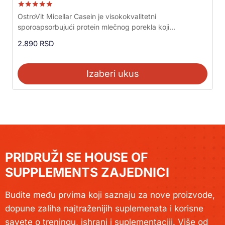
Ocenjeno sa
OstroVit Micellar Casein je visokokvalitetni
5.00
sporoapsorbujući protein mlečnog porekla koji...
od 5
2.890
RSD
Izaberi ukus
PRIDRUŽI SE HOUSE OF
SUPPLEMENTS ZAJEDNICI
Budite među prvima koji saznaju za nove proizvode,
dopune zaliha najtraženijih suplemenata i korisne
savete o treningu, ishrani i suplementaciji. Više od