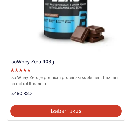
IsoWhey Zero 908g
Ocenjeno sa
Iso Whey Zero je premium proteinski suplement baziran
5.00
na mikrofiltriranom...
od 5
5.490
RSD
Izaberi ukus