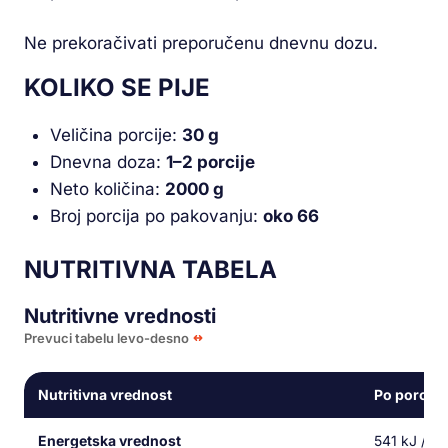
Ne prekoračivati preporučenu dnevnu dozu.
KOLIKO SE PIJE
Veličina porcije:
30 g
Dnevna doza:
1–2 porcije
Neto količina:
2000 g
Broj porcija po pakovanju:
oko 66
NUTRITIVNA TABELA
Nutritivne vrednosti
Prevuci tabelu levo-desno
Nutritivna vrednost
Po porciji 
Energetska vrednost
541 kJ / 13