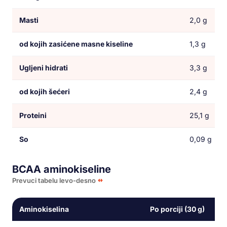
Masti
2,0 g
od kojih zasićene masne kiseline
1,3 g
Ugljeni hidrati
3,3 g
od kojih šećeri
2,4 g
Proteini
25,1 g
So
0,09 g
BCAA aminokiseline
Prevuci tabelu levo-desno
Aminokiselina
Po porciji (30 g)