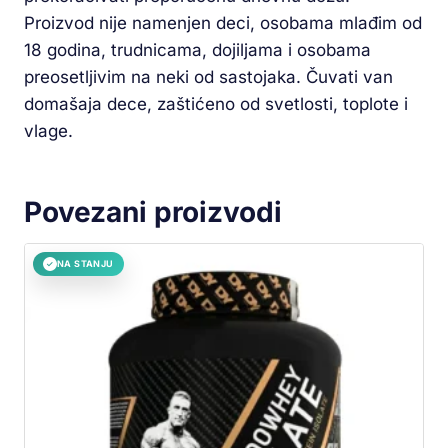
Proizvod nije namenjen deci, osobama mlađim od
18 godina, trudnicama, dojiljama i osobama
preosetljivim na neki od sastojaka. Čuvati van
domašaja dece, zaštićeno od svetlosti, toplote i
vlage.
Povezani proizvodi
NA STANJU
✓