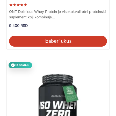
Ocenjeno sa
QNT Delicious Whey Protein je visokokvalitetni proteinski
5.00
suplement koji kombinuje...
od 5
9.400
RSD
Izaberi ukus
NA STANJU
✓