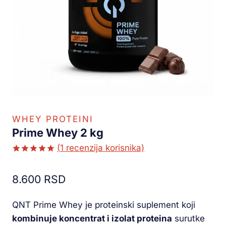
WHEY PROTEINI
Prime Whey 2 kg
(
1
recenzija korisnika)
Ocenjeno
1
5.00
od 5
8.600
RSD
na osnovu
ocene
kupca
QNT Prime Whey je proteinski suplement koji
kombinuje koncentrat i izolat proteina
surutke