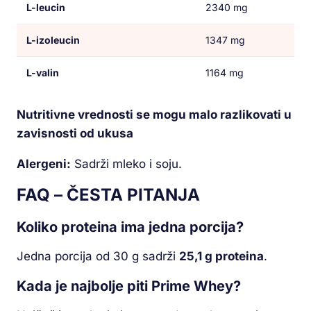
L-leucin
2340 mg
L-izoleucin
1347 mg
L-valin
1164 mg
Nutritivne vrednosti se mogu malo razlikovati u
zavisnosti od ukusa
Alergeni:
Sadrži mleko i soju.
FAQ – ČESTA PITANJA
Koliko proteina ima jedna porcija?
Jedna porcija od 30 g sadrži
25,1 g proteina
.
Kada je najbolje piti Prime Whey?