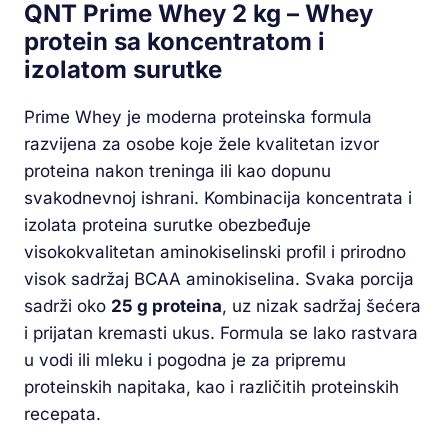
QNT Prime Whey 2 kg – Whey
protein sa koncentratom i
izolatom surutke
Prime Whey je moderna proteinska formula
razvijena za osobe koje žele kvalitetan izvor
proteina nakon treninga ili kao dopunu
svakodnevnoj ishrani. Kombinacija koncentrata i
izolata proteina surutke obezbeđuje
visokokvalitetan aminokiselinski profil i prirodno
visok sadržaj BCAA aminokiselina. Svaka porcija
sadrži oko
25 g proteina
, uz nizak sadržaj šećera
i prijatan kremasti ukus. Formula se lako rastvara
u vodi ili mleku i pogodna je za pripremu
proteinskih napitaka, kao i različitih proteinskih
recepata.