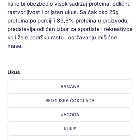
kako bi obezbedio visok sadržaj proteina, odličnu
rastvorljivost i prijatan ukus. Sa čak oko 25g
proteina po porciji i 83,6% proteina u proizvodu,
predstavlja odličan izbor za sportiste i rekreativce
koji žele podršku rastu i održavanju mišićne
mase.
Ukus
BANANA
BELGIJSKA ČOKOLADA
JAGODA
KUKIS