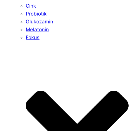
Cink
Probiotik
Glukozamin
Melatonin
Fokus