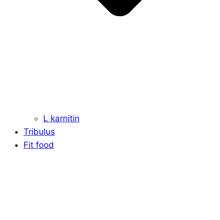
L karnitin
Tribulus
Fit food