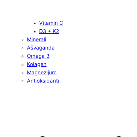
Vitamin C
D3 + K2
Minerali
Ašvaganda
Omega 3
Kolagen
Magnezijum
Antioksidanti