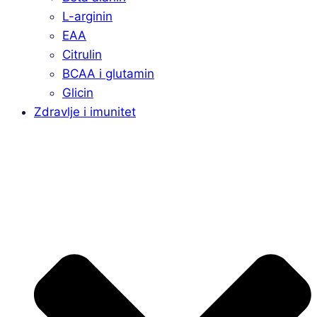
L-arginin
EAA
Citrulin
BCAA i glutamin
Glicin
Zdravlje i imunitet