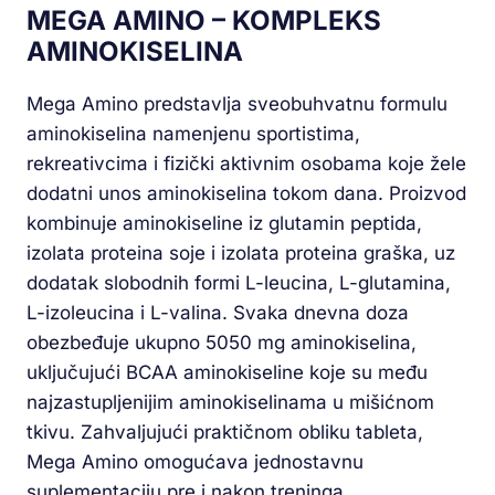
MEGA AMINO – KOMPLEKS
AMINOKISELINA
Mega Amino predstavlja sveobuhvatnu formulu
aminokiselina namenjenu sportistima,
rekreativcima i fizički aktivnim osobama koje žele
dodatni unos aminokiselina tokom dana. Proizvod
kombinuje aminokiseline iz glutamin peptida,
izolata proteina soje i izolata proteina graška, uz
dodatak slobodnih formi L-leucina, L-glutamina,
L-izoleucina i L-valina. Svaka dnevna doza
obezbeđuje ukupno 5050 mg aminokiselina,
uključujući BCAA aminokiseline koje su među
najzastupljenijim aminokiselinama u mišićnom
tkivu. Zahvaljujući praktičnom obliku tableta,
Mega Amino omogućava jednostavnu
suplementaciju pre i nakon treninga.