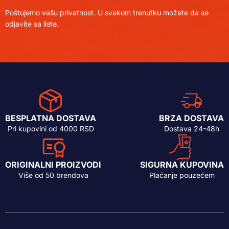
Poštujemo vašu privatnost. U svakom trenutku možete da se
odjavite sa liste.
BESPLATNA DOSTAVA
BRZA DOSTAVA
Pri kupovini od 4000 RSD
Dostava 24-48h
ORIGINALNI PROIZVODI
SIGURNA KUPOVINA
Više od 50 brendova
Plaćanje pouzećem