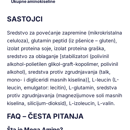
Ukupne aminokiseline
SASTOJCI
Sredstvo za povećanje zapremine (mikrokristalna
celuloza), glutamin peptid (iz pšenice – gluten),
izolat proteina soje, izolat proteina graška,
sredstvo za oblaganje
[stabilizatori (polivinil
alkohol-polietilen glikol-graft-kopolimer, polivinil
alkohol), sredstva protiv zgrudnjavanja (talk,
mono- i digliceridi masnih kiselina)]
, L-leucin (L-
leucin, emulgator: lecitin), L-glutamin, sredstva
protiv zgrudnjavanja (magnezijumove soli masnih
kiselina, silicijum-dioksid), L-izoleucin, L-valin.
FAQ – ČESTA PITANJA
Šta je Mega Amino?