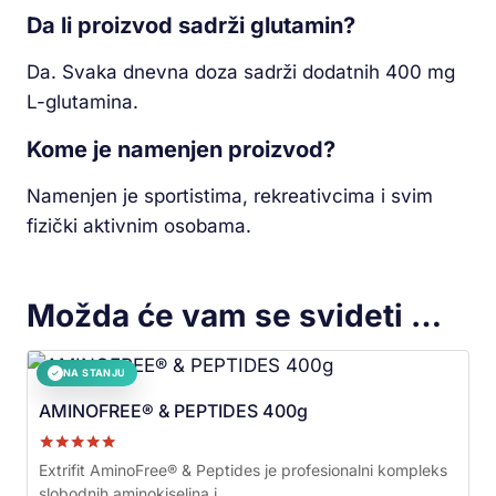
Da li proizvod sadrži glutamin?
Da. Svaka dnevna doza sadrži dodatnih 400 mg
L-glutamina.
Kome je namenjen proizvod?
Namenjen je sportistima, rekreativcima i svim
fizički aktivnim osobama.
Možda će vam se svideti …
NA STANJU
✓
AMINOFREE® & PEPTIDES 400g
Ocenjeno sa
Extrifit AminoFree® & Peptides je profesionalni kompleks
5.00
slobodnih aminokiselina i...