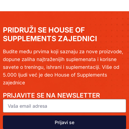
PRIDRUŽI SE HOUSE OF
SUPPLEMENTS ZAJEDNICI
Budite među prvima koji saznaju za nove proizvode,
dopune zaliha najtraženijih suplemenata i korisne
savete o treningu, ishrani i suplementaciji. Više od
5.000 ljudi već je deo House of Supplements
zajednice
PRIJAVITE SE NA NEWSLETTER
Prijavi se