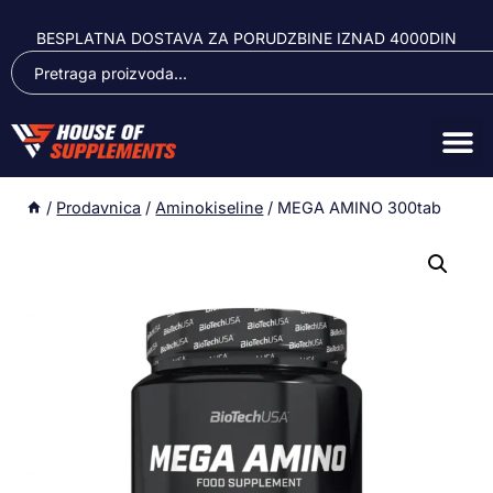
BESPLATNA DOSTAVA ZA PORUDZBINE IZNAD 4000DIN
/
Prodavnica
/
Aminokiseline
/
MEGA AMINO 300tab