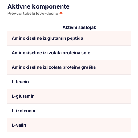
Aktivne komponente
Prevuci tabelu levo-desno
Aktivni sastojak
Aminokiseline iz glutamin peptida
Aminokiseline iz izolata proteina soje
Aminokiseline iz izolata proteina graška
L-leucin
L-glutamin
L-izoleucin
L-valin