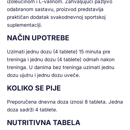
izoleucinom i L-valinom. Zahvaljujući pažljivo
odabranom sastavu, proizvod predstavlja
praktičan dodatak svakodnevnoj sportskoj
suplementaciji.
NAČIN UPOTREBE
Uzimati jednu dozu (4 tablete) 15 minuta pre
treninga i jednu dozu (4 tablete) odmah nakon
treninga. U danima bez treninga uzimati jednu
dozu ujutru i jednu dozu uveče.
KOLIKO SE PIJE
Preporučena dnevna doza iznosi 8 tableta. Jedna
doza sadrži 4 tablete.
NUTRITIVNA TABELA