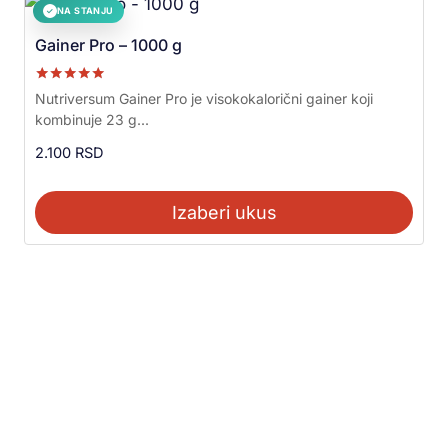
NA STANJU
✓
Gainer Pro – 1000 g
Ocenjeno sa
Nutriversum Gainer Pro je visokokalorični gainer koji
5.00
kombinuje 23 g...
od 5
2.100
RSD
Izaberi ukus