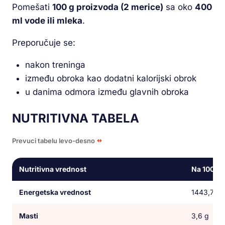
Pomešati
100 g proizvoda (2 merice)
sa oko
400
ml vode ili mleka
.
Preporučuje se:
nakon treninga
između obroka kao dodatni kalorijski obrok
u danima odmora između glavnih obroka
NUTRITIVNA TABELA
Prevuci tabelu levo-desno
Nutritivna vrednost
Na 100 g 
Energetska vrednost
1443,7 kJ
Masti
3,6 g