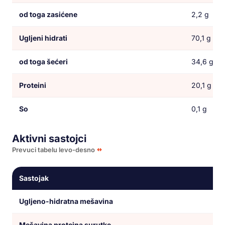
od toga zasićene
2,2 g
Ugljeni hidrati
70,1 g
od toga šećeri
34,6 g
Proteini
20,1 g
So
0,1 g
Aktivni sastojci
Prevuci tabelu levo-desno
Sastojak
Ugljeno-hidratna mešavina
Mešavina proteina surutke