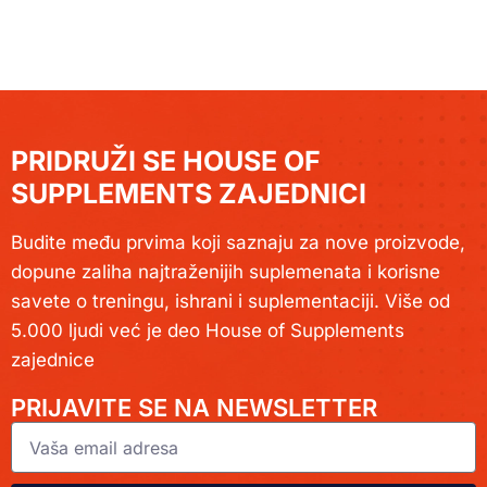
PRIDRUŽI SE HOUSE OF
SUPPLEMENTS ZAJEDNICI
Budite među prvima koji saznaju za nove proizvode,
dopune zaliha najtraženijih suplemenata i korisne
savete o treningu, ishrani i suplementaciji. Više od
5.000 ljudi već je deo House of Supplements
zajednice
PRIJAVITE SE NA NEWSLETTER