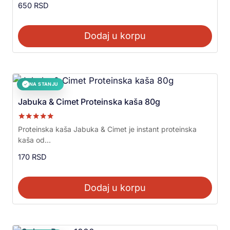
650
RSD
Dodaj u korpu
NA STANJU
✓
Jabuka & Cimet Proteinska kaša 80g
Ocenjeno sa
Proteinska kaša Jabuka & Cimet je instant proteinska
5.00
kaša od...
od 5
170
RSD
Dodaj u korpu