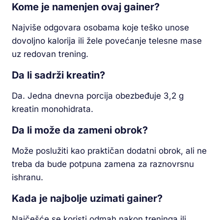
Kome je namenjen ovaj gainer?
Najviše odgovara osobama koje teško unose
dovoljno kalorija ili žele povećanje telesne mase
uz redovan trening.
Da li sadrži kreatin?
Da. Jedna dnevna porcija obezbeđuje 3,2 g
kreatin monohidrata.
Da li može da zameni obrok?
Može poslužiti kao praktičan dodatni obrok, ali ne
treba da bude potpuna zamena za raznovrsnu
ishranu.
Kada je najbolje uzimati gainer?
Najčešće se koristi odmah nakon treninga ili