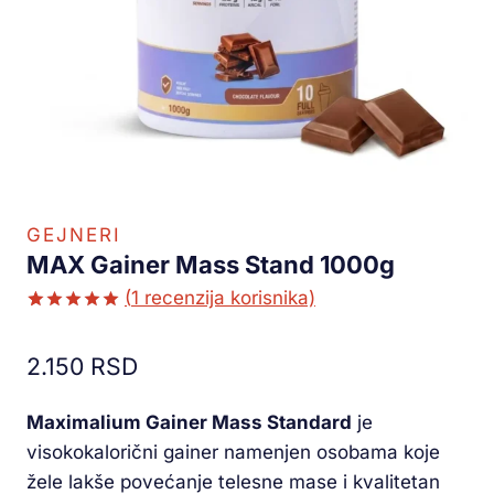
GEJNERI
MAX Gainer Mass Stand 1000g
(
1
recenzija korisnika)
Ocenjeno
1
5.00
od 5
2.150
RSD
na osnovu
ocene
kupca
Maximalium Gainer Mass Standard
je
visokokalorični gainer namenjen osobama koje
žele lakše povećanje telesne mase i kvalitetan