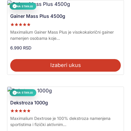
NA STANJU
✓
Gainer Mass Plus 4500g
Ocenjeno sa
Maximalium Gainer Mass Plus je visokokalorični gainer
5.00
namenjen osobama koje...
od 5
6.990
RSD
Izaberi ukus
NA STANJU
✓
Dekstroza 1000g
Ocenjeno sa
Maximalium Dextrose je 100% dekstroza namenjena
5.00
sportistima i fizički aktivnim...
od 5