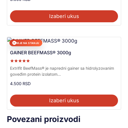
Izaberi ukus
NIJE NA STANJU
✕
GAINER BEEFMASS® 3000g
Ocenjeno sa
Extrifit BeefMass® je napredni gainer sa hidrolyzovanim
5.00
goveđim protein izolatom...
od 5
4.500
RSD
Izaberi ukus
Povezani proizvodi