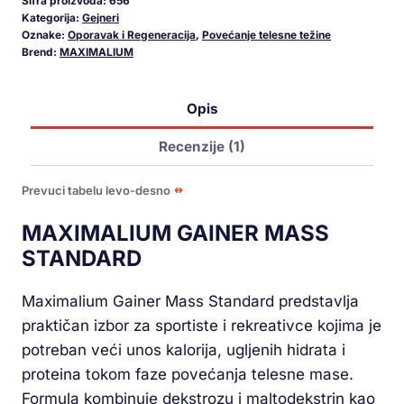
Šifra proizvoda:
656
Kategorija:
Gejneri
Oznake:
Oporavak i Regeneracija
,
Povećanje telesne težine
Brend:
MAXIMALIUM
Opis
Recenzije (1)
Prevuci tabelu levo-desno
MAXIMALIUM GAINER MASS
STANDARD
Maximalium Gainer Mass Standard predstavlja
praktičan izbor za sportiste i rekreativce kojima je
potreban veći unos kalorija, ugljenih hidrata i
proteina tokom faze povećanja telesne mase.
Formula kombinuje dekstrozu i maltodekstrin kao