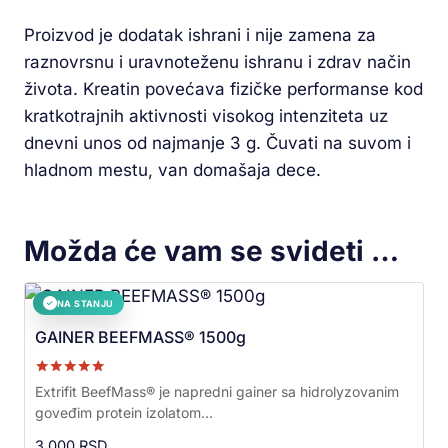
Proizvod je dodatak ishrani i nije zamena za
raznovrsnu i uravnoteženu ishranu i zdrav način
života. Kreatin povećava fizičke performanse kod
kratkotrajnih aktivnosti visokog intenziteta uz
dnevni unos od najmanje 3 g. Čuvati na suvom i
hladnom mestu, van domašaja dece.
Možda će vam se svideti …
NA STANJU
✓
GAINER BEEFMASS® 1500g
Ocenjeno sa
Extrifit BeefMass® je napredni gainer sa hidrolyzovanim
5.00
goveđim protein izolatom...
od 5
3.000
RSD