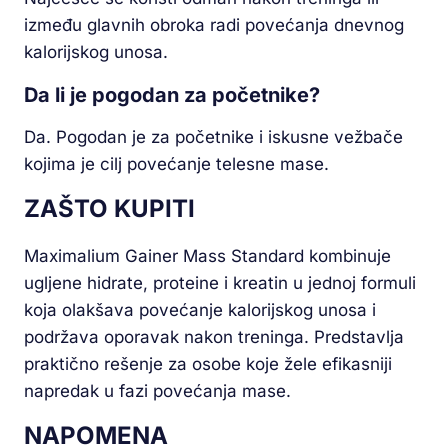
između glavnih obroka radi povećanja dnevnog
kalorijskog unosa.
Da li je pogodan za početnike?
Da. Pogodan je za početnike i iskusne vežbače
kojima je cilj povećanje telesne mase.
ZAŠTO KUPITI
Maximalium Gainer Mass Standard kombinuje
ugljene hidrate, proteine i kreatin u jednoj formuli
koja olakšava povećanje kalorijskog unosa i
podržava oporavak nakon treninga. Predstavlja
praktično rešenje za osobe koje žele efikasniji
napredak u fazi povećanja mase.
NAPOMENA