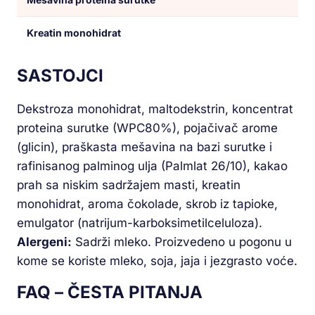
Kreatin monohidrat
SASTOJCI
Dekstroza monohidrat, maltodekstrin, koncentrat
proteina surutke (WPC80%), pojačivač arome
(glicin), praškasta mešavina na bazi surutke i
rafinisanog palminog ulja (Palmlat 26/10), kakao
prah sa niskim sadržajem masti, kreatin
monohidrat, aroma čokolade, skrob iz tapioke,
emulgator (natrijum-karboksimetilceluloza).
Alergeni:
Sadrži mleko. Proizvedeno u pogonu u
kome se koriste mleko, soja, jaja i jezgrasto voće.
FAQ – ČESTA PITANJA