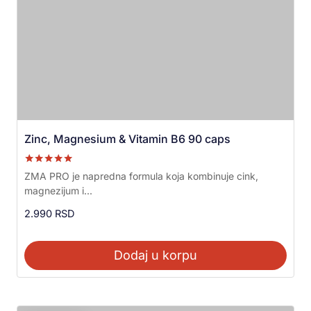
Zinc, Magnesium & Vitamin B6 90 caps
Ocenjeno sa
ZMA PRO je napredna formula koja kombinuje cink,
5.00
magnezijum i...
od 5
2.990
RSD
Dodaj u korpu