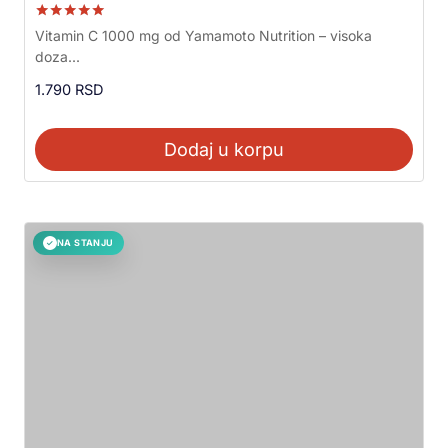
Ocenjeno sa
Vitamin C 1000 mg od Yamamoto Nutrition – visoka
5.00
doza...
od 5
1.790
RSD
Dodaj u korpu
NA STANJU
✓