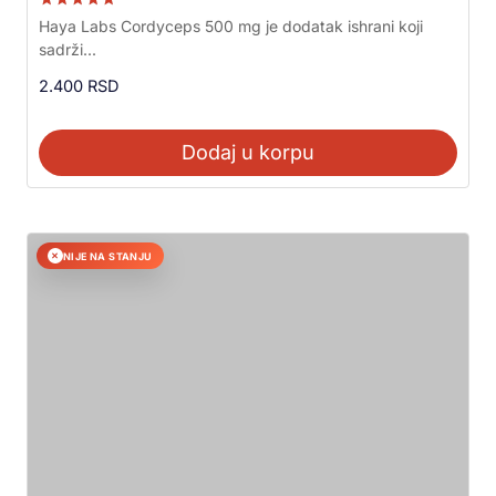
Ocenjeno sa
Haya Labs Cordyceps 500 mg je dodatak ishrani koji
5.00
sadrži...
od 5
2.400
RSD
Dodaj u korpu
NIJE NA STANJU
✕