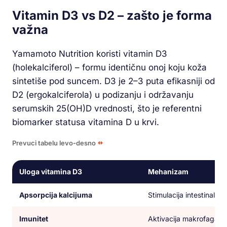
Vitamin D3 vs D2 – zašto je forma
važna
Yamamoto Nutrition koristi vitamin D3
(holekalciferol) – formu identičnu onoj koju koža
sintetiše pod suncem. D3 je 2–3 puta efikasniji od
D2 (ergokalciferola) u podizanju i održavanju
serumskih 25(OH)D vrednosti, što je referentni
biomarker statusa vitamina D u krvi.
Prevuci tabelu levo-desno
Uloga vitamina D3
Mehanizam
Apsorpcija kalcijuma
Stimulacija intestinalni
Imunitet
Aktivacija makrofaga i 