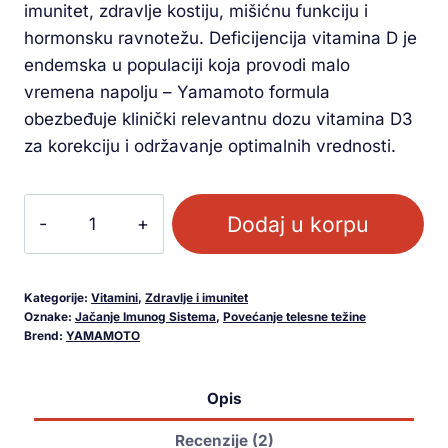
imunitet, zdravlje kostiju, mišićnu funkciju i
hormonsku ravnotežu. Deficijencija vitamina D je
endemska u populaciji koja provodi malo
vremena napolju – Yamamoto formula
obezbeđuje klinički relevantnu dozu vitamina D3
za korekciju i održavanje optimalnih vrednosti.
Dodaj u korpu
Kategorije:
Vitamini
,
Zdravlje i imunitet
Oznake:
Jačanje Imunog Sistema
,
Povećanje telesne težine
Brend:
YAMAMOTO
Opis
Recenzije (2)