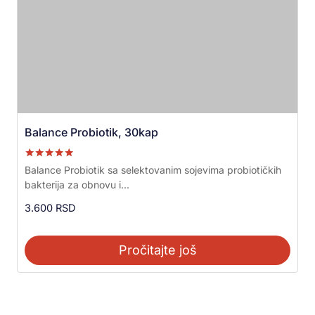
Balance Probiotik, 30kap
Ocenjeno sa
Balance Probiotik sa selektovanim sojevima probiotičkih
5.00
bakterija za obnovu i...
od 5
3.600
RSD
Pročitajte još