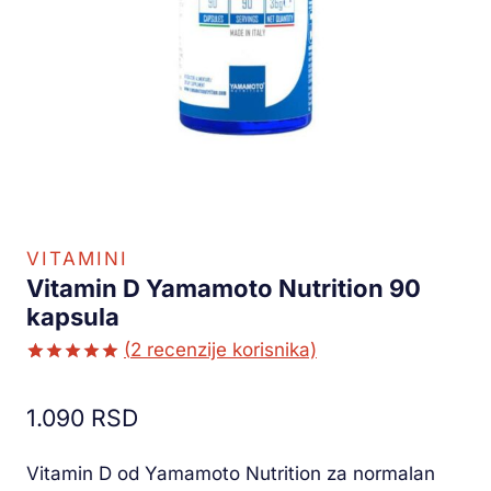
VITAMINI
Vitamin D Yamamoto Nutrition 90
kapsula
(
2
recenzije korisnika)
Ocenjeno
1
5.00
od 5
1.090
RSD
na osnovu
ocene
kupca
Vitamin D od Yamamoto Nutrition za normalan