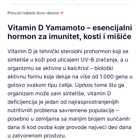
Prevuci tabelu levo-desno
Vitamin D Yamamoto – esencijalni
hormon za imunitet, kosti i mišiće
Vitamin D je tehnički steroidni prohormon koji se
sintetiše u koži pod uticajem UV-B zračenja, a u
organizmu se aktivira u kalcitriol – biološki
aktivnu formu koja deluje na više od 1.000 gena u
gotovo svakom tipu ćelija. Uprkos tome što ga
organizam može sam sintetiše, vitamin D
deficijencija je jedan od najrasprostranjenijih
nutritivnih problema savremene populacije –
posebno u zemljama sa manjim brojem sunčanih
dana ili kod osoba koje provode najveći deo dana
u zatvorenom prostoru.