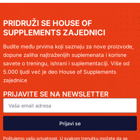
PRIDRUŽI SE HOUSE OF
SUPPLEMENTS ZAJEDNICI
Budite među prvima koji saznaju za nove proizvode,
dopune zaliha najtraženijih suplemenata i korisne
savete o treningu, ishrani i suplementaciji. Više od
5.000 ljudi već je deo House of Supplements
zajednice
PRIJAVITE SE NA NEWSLETTER
Prijavi se
Poštujemo vašu privatnost. U svakom trenutku možete da se