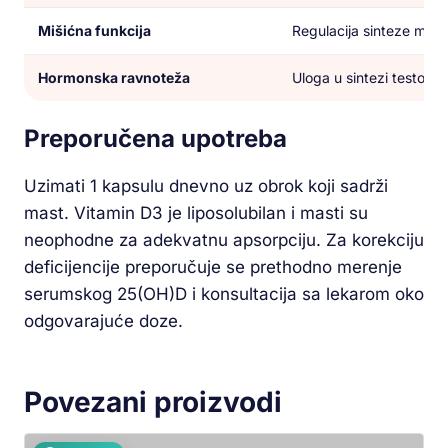
Mišićna funkcija
Regulacija sinteze mišić
Hormonska ravnoteža
Uloga u sintezi testoste
Preporučena upotreba
Uzimati 1 kapsulu dnevno uz obrok koji sadrži
mast. Vitamin D3 je liposolubilan i masti su
neophodne za adekvatnu apsorpciju. Za korekciju
deficijencije preporučuje se prethodno merenje
serumskog 25(OH)D i konsultacija sa lekarom oko
odgovarajuće doze.
Povezani proizvodi