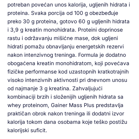
potreban povećan unos kalorija, ugljenih hidrata i
proteina. Svaka porcija od 100 g obezbeđuje
preko 30 g proteina, gotovo 60 g ugljenih hidrata
i 3,9 g kreatin monohidrata. Proteini doprinose
rastu i održavanju mišićne mase, dok ugljeni
hidrati pomažu obnavljanju energetskih rezervi
nakon intenzivnog treninga. Formula je dodatno
obogaćena kreatin monohidratom, koji povećava
fizičke performanse kod uzastopnih kratkotrajnih
visoko intenzivnih aktivnosti pri dnevnom unosu
od najmanje 3 g kreatina. Zahvaljujući
kombinaciji brzih i složenijih ugljenih hidrata sa
whey proteinom, Gainer Mass Plus predstavlja
praktičan obrok nakon treninga ili dodatni izvor
kalorija tokom dana osobama koje teško postižu
kalorijski suficit.