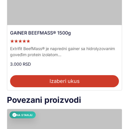
GAINER BEEFMASS® 1500g
Ocenjeno sa
Extrifit BeefMass® je napredni gainer sa hidrolyzovanim
5.00
goveđim protein izolatom...
od 5
3.000
RSD
Izaberi ukus
Povezani proizvodi
NA STANJU
✓