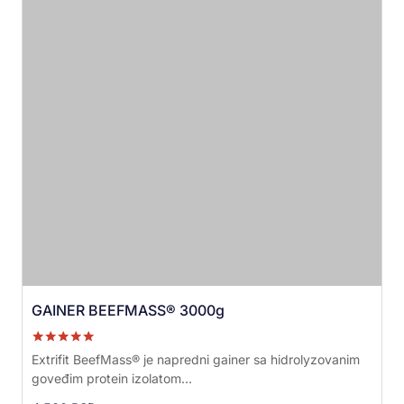
GAINER BEEFMASS® 3000g
Ocenjeno sa
Extrifit BeefMass® je napredni gainer sa hidrolyzovanim
5.00
goveđim protein izolatom...
od 5