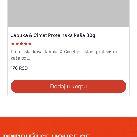
Jabuka & Cimet Proteinska kaša 80g
Ocenjeno sa
Proteinska kaša Jabuka & Cimet je instant proteinska
5.00
kaša od...
od 5
170
RSD
Dodaj u korpu