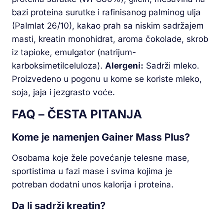
bazi proteina surutke i rafinisanog palminog ulja
(Palmlat 26/10), kakao prah sa niskim sadržajem
masti, kreatin monohidrat, aroma čokolade, skrob
iz tapioke, emulgator (natrijum-
karboksimetilceluloza).
Alergeni:
Sadrži mleko.
Proizvedeno u pogonu u kome se koriste mleko,
soja, jaja i jezgrasto voće.
FAQ – ČESTA PITANJA
Kome je namenjen Gainer Mass Plus?
Osobama koje žele povećanje telesne mase,
sportistima u fazi mase i svima kojima je
potreban dodatni unos kalorija i proteina.
Da li sadrži kreatin?