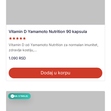
Vitamin D Yamamoto Nutrition 90 kapsula
Ocenjeno sa
Vitamin D od Yamamoto Nutrition za normalan imunitet,
5.00
zdravlje kostiju,...
od 5
1.090
RSD
Dodaj u korpu
NA STANJU
✓