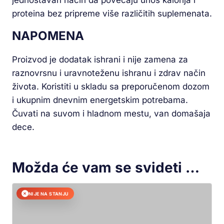
jednostavan način da povećaju unos kalorija i
proteina bez pripreme više različitih suplemenata.
NAPOMENA
Proizvod je dodatak ishrani i nije zamena za
raznovrsnu i uravnoteženu ishranu i zdrav način
života. Koristiti u skladu sa preporučenom dozom
i ukupnim dnevnim energetskim potrebama.
Čuvati na suvom i hladnom mestu, van domašaja
dece.
Možda će vam se svideti …
NIJE NA STANJU
✕