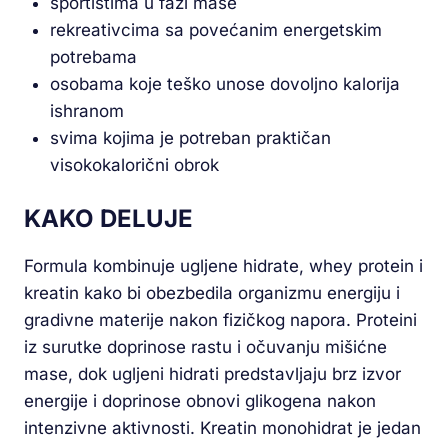
sportistima u fazi mase
rekreativcima sa povećanim energetskim
potrebama
osobama koje teško unose dovoljno kalorija
ishranom
svima kojima je potreban praktičan
visokokalorični obrok
KAKO DELUJE
Formula kombinuje ugljene hidrate, whey protein i
kreatin kako bi obezbedila organizmu energiju i
gradivne materije nakon fizičkog napora. Proteini
iz surutke doprinose rastu i očuvanju mišićne
mase, dok ugljeni hidrati predstavljaju brz izvor
energije i doprinose obnovi glikogena nakon
intenzivne aktivnosti. Kreatin monohidrat je jedan