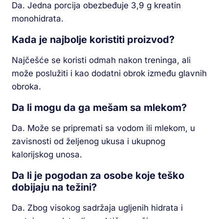
Da. Jedna porcija obezbeđuje 3,9 g kreatin
monohidrata.
Kada je najbolje koristiti proizvod?
Najčešće se koristi odmah nakon treninga, ali
može poslužiti i kao dodatni obrok između glavnih
obroka.
Da li mogu da ga mešam sa mlekom?
Da. Može se pripremati sa vodom ili mlekom, u
zavisnosti od željenog ukusa i ukupnog
kalorijskog unosa.
Da li je pogodan za osobe koje teško
dobijaju na težini?
Da. Zbog visokog sadržaja ugljenih hidrata i