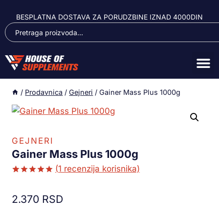
BESPLATNA DOSTAVA ZA PORUDZBINE IZNAD 4000DIN
/
Prodavnica
/
Gejneri
/
Gainer Mass Plus 1000g
GEJNERI
Gainer Mass Plus 1000g
(
1
recenzija korisnika)
Ocenjeno
1
5.00
od 5
2.370
RSD
na osnovu
ocene
kupca