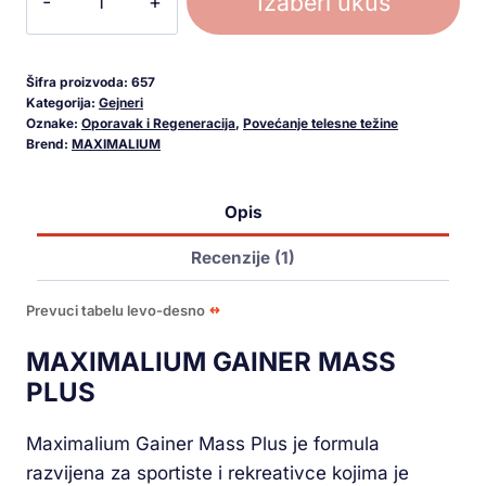
Izaberi ukus
Šifra proizvoda:
657
Kategorija:
Gejneri
Oznake:
Oporavak i Regeneracija
,
Povećanje telesne težine
Brend:
MAXIMALIUM
Opis
Recenzije (1)
Prevuci tabelu levo-desno
MAXIMALIUM GAINER MASS
PLUS
Maximalium Gainer Mass Plus je formula
razvijena za sportiste i rekreativce kojima je