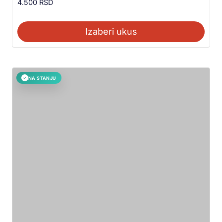
4.500
RSD
Izaberi ukus
NA STANJU
✓