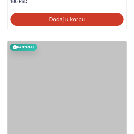
160
RSD
Dodaj u korpu
NA STANJU
✓