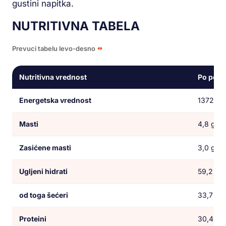
gustini napitka.
NUTRITIVNA TABELA
Prevuci tabelu levo-desno
Nutritivna vrednost
Po porci
Energetska vrednost
1372,8 k
Masti
4,8 g
Zasićene masti
3,0 g
Ugljeni hidrati
59,2 g
od toga šećeri
33,7 g
Proteini
30,4 g