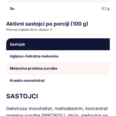
So
0,1 g
Aktivni sastojci po porciji (100 g)
Prevuci tabelu levo-desno
Sastojak
Ugljeno-hidratna mešavina
Mešavina proteina surutke
Kreatin monohidrat
SASTOJCI
Dekstroza monohidrat, maltodekstrin, koncentrat
proteina surutke (WPC80%), glicin, mešavina na