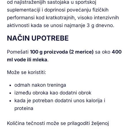
od najistraženijih sastojaka u sportskoj
suplementaciji i doprinosi povećanju fizičkih
performansi kod kratkotrajnih, visoko intenzivnih
aktivnosti kada se unosi najmanje 3 g dnevno.
NAČIN UPOTREBE
Pomešati
100 g proizvoda (2 merice)
sa oko
400
ml vode ili mleka
.
Može se koristiti:
odmah nakon treninga
između obroka kao dodatni obrok
kada je potreban dodatni unos kalorija i
proteina
Količina tečnosti može se prilagoditi željenoj