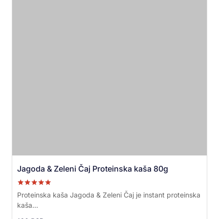
Jagoda & Zeleni Čaj Proteinska kaša 80g
Ocenjeno sa
Proteinska kaša Jagoda & Zeleni Čaj je instant proteinska
5.00
kaša...
od 5