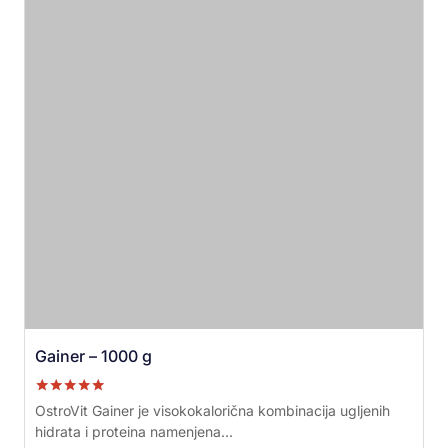
Gainer – 1000 g
Ocenjeno sa
OstroVit Gainer je visokokalorična kombinacija ugljenih
5.00
hidrata i proteina namenjena...
od 5