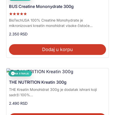
BUS Creatine Mononydrate 300g
Ocenjeno sa
BioTechUSA 100% Creatine Monohydrate je
5.00
mikronizovani kreatin monohidrat visoke čistoće...
od 5
2.350
RSD
Dodaj u korpu
NA STANJU
✓
THE NUTRITION Kreatin 300g
THE Kreatin Monohidrat 300g je dodatak ishrani koji
sadrži 100%...
2.490
RSD