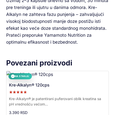
Uzimaj 2–3 kapsule dnevno sa vodom, 30 minuta
pre treninga ili ujutru u danima odmora. Kre-
Alkalyn ne zahteva fazu punjenja – zahvaljujući
visokoj biodostupnosti manje doze postižu isti
efekat kao veće doze standardnog monohidrata.
Prateći preporuke Yamamoto Nutrition za
optimalnu efikasnost i bezbednost.
Povezani proizvodi
NA STANJU
✓
Kre-Alkalyn® 120cps
Ocenjeno sa
Kre-Alkalyn® je patentirani puferovani oblik kreatina sa
5.00
pH vrednošću većom...
od 5
3.390
RSD