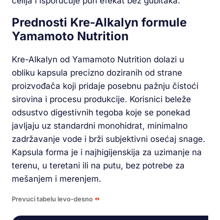
ćelija i isporučuje pun efekat bez gubitaka.
Prednosti Kre-Alkalyn formule
Yamamoto Nutrition
Kre-Alkalyn od Yamamoto Nutrition dolazi u
obliku kapsula precizno doziranih od strane
proizvođača koji pridaje posebnu pažnju čistoći
sirovina i procesu produkcije. Korisnici beleže
odsustvo digestivnih tegoba koje se ponekad
javljaju uz standardni monohidrat, minimalno
zadržavanje vode i brži subjektivni osećaj snage.
Kapsula forma je i najhigijenskija za uzimanje na
terenu, u teretani ili na putu, bez potrebe za
mešanjem i merenjem.
Prevuci tabelu levo-desno