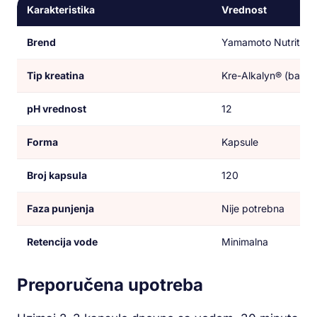
Karakteristika
Vrednost
Brend
Yamamoto Nutrition (I
Tip kreatina
Kre-Alkalyn® (bafer
pH vrednost
12
Forma
Kapsule
Broj kapsula
120
Faza punjenja
Nije potrebna
Retencija vode
Minimalna
Preporučena upotreba