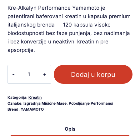
kupca
Kre-Alkalyn Performance Yamamoto je
patentirani baferovani kreatin u kapsula premium
italijanskog brenda — 120 kapsula visoke
biodostupnosti bez faze punjenja, bez nadimanja
i bez konverzije u neaktivni kreatinin pre
apsorpcije.
Dodaj u korpu
Kategorija:
Kreatin
Oznake:
Izgradnja Mišićne Mase
,
Poboljšanje Performansi
Brend:
YAMAMOTO
Opis