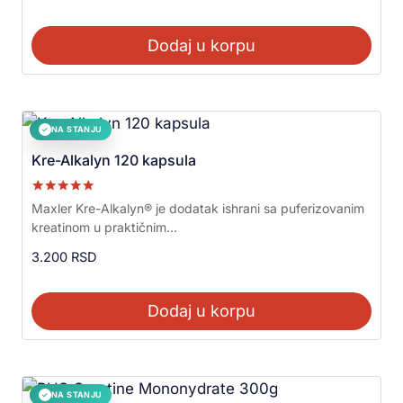
Dodaj u korpu
NA STANJU
✓
Kre-Alkalyn 120 kapsula
Ocenjeno sa
Maxler Kre-Alkalyn® je dodatak ishrani sa puferizovanim
5.00
kreatinom u praktičnim...
od 5
3.200
RSD
Dodaj u korpu
NA STANJU
✓