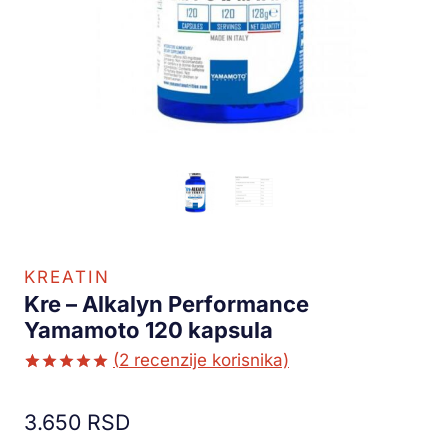
KREATIN
Kre – Alkalyn Performance
Yamamoto 120 kapsula
(
2
recenzije korisnika)
Ocenjeno
1
5.00
od 5
3.650
RSD
na osnovu
ocene