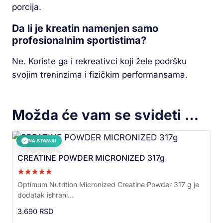
porcija.
Da li je kreatin namenjen samo
profesionalnim sportistima?
Ne. Koriste ga i rekreativci koji žele podršku
svojim treninzima i fizičkim performansama.
Možda će vam se svideti …
NA STANJU
✓
CREATINE POWDER MICRONIZED 317g
Ocenjeno sa
Optimum Nutrition Micronized Creatine Powder 317 g je
5.00
dodatak ishrani...
od 5
3.690
RSD