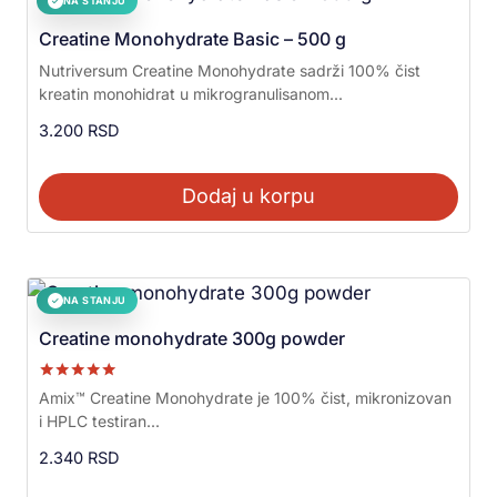
NA STANJU
✓
Creatine Monohydrate Basic – 500 g
Nutriversum Creatine Monohydrate sadrži 100% čist
kreatin monohidrat u mikrogranulisanom...
3.200
RSD
Dodaj u korpu
NA STANJU
✓
Creatine monohydrate 300g powder
Ocenjeno sa
Amix™ Creatine Monohydrate je 100% čist, mikronizovan
5.00
i HPLC testiran...
od 5
2.340
RSD