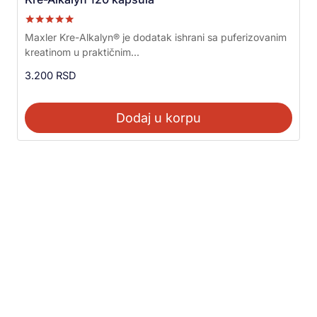
Ocenjeno sa
Maxler Kre-Alkalyn® je dodatak ishrani sa puferizovanim
5.00
kreatinom u praktičnim...
od 5
3.200
RSD
Dodaj u korpu