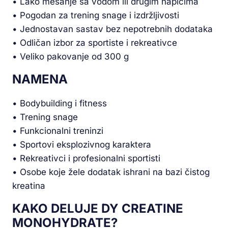
• Lako mešanje sa vodom ili drugim napicima
• Pogodan za trening snage i izdržljivosti
• Jednostavan sastav bez nepotrebnih dodataka
• Odličan izbor za sportiste i rekreativce
• Veliko pakovanje od 300 g
NAMENA
• Bodybuilding i fitness
• Trening snage
• Funkcionalni treninzi
• Sportovi eksplozivnog karaktera
• Rekreativci i profesionalni sportisti
• Osobe koje žele dodatak ishrani na bazi čistog
kreatina
KAKO DELUJE DY CREATINE
MONOHYDRATE?