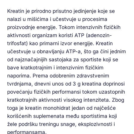
Kreatin je prirodno prisutno jedinjenje koje se
nalazi u mišićima i učestvuje u procesima
proizvodnje energije. Tokom intenzivnih fizičkih
aktivnosti organizam koristi ATP (adenozin-
trifosfat) kao primarni izvor energije. Kreatin
učestvuje u obnavljanju ATP-a, što ga čini jednim
od najznačajnijih sastojaka za sportiste koji se
bave kratkotrajnim i intenzivnim fizičkim
naporima. Prema odobrenim zdravstvenim
tvrdnjama, dnevni unos od 3 g kreatina doprinosi
povećanju fizičkih performansi tokom uzastopnih
kratkotrajnih aktivnosti visokog intenziteta. Zbog
toga je kreatin monohidrat jedan od najčešće
korišćenih suplemenata među sportistima koji
žele podršku treningu snage, eksplozivnosti i
performansama.