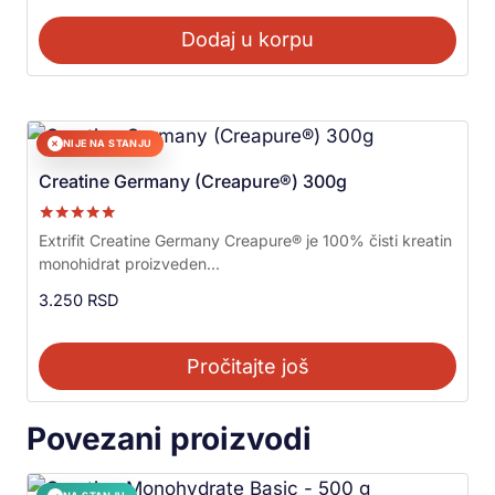
Dodaj u korpu
NIJE NA STANJU
✕
Creatine Germany (Creapure®) 300g
Ocenjeno sa
Extrifit Creatine Germany Creapure® je 100% čisti kreatin
5.00
monohidrat proizveden...
od 5
3.250
RSD
Pročitajte još
Povezani proizvodi