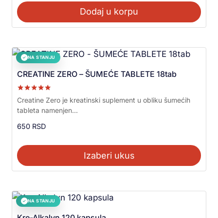
Dodaj u korpu
NA STANJU
✓
CREATINE ZERO – ŠUMEĆE TABLETE 18tab
Ocenjeno sa
Creatine Zero je kreatinski suplement u obliku šumećih
5.00
tableta namenjen...
od 5
650
RSD
Izaberi ukus
NA STANJU
✓
Kre-Alkalyn 120 kapsula