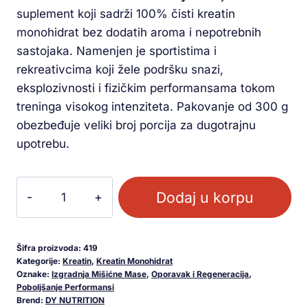
suplement koji sadrži 100% čisti kreatin
monohidrat bez dodatih aroma i nepotrebnih
sastojaka. Namenjen je sportistima i
rekreativcima koji žele podršku snazi,
eksplozivnosti i fizičkim performansama tokom
treninga visokog intenziteta. Pakovanje od 300 g
obezbeđuje veliki broj porcija za dugotrajnu
upotrebu.
Dodaj u korpu
Šifra proizvoda:
419
Kategorije:
Kreatin
,
Kreatin Monohidrat
Oznake:
Izgradnja Mišićne Mase
,
Oporavak i Regeneracija
,
Poboljšanje Performansi
Brend:
DY NUTRITION