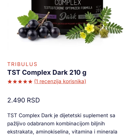
TRIBULUS
TST Complex Dark 210 g
(
1
recenzija korisnika)
Ocenjeno
1
5.00
od 5
2.490
RSD
na osnovu
ocene
kupca
TST Complex Dark je dijetetski suplement sa
pažljivo odabranom kombinacijom biljnih
ekstrakata, aminokiselina, vitamina i minerala