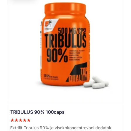
TRIBULUS 90% 100caps
Ocenjeno sa
Extrifit Tribulus 90% je visokokoncentrovani dodatak
5.00