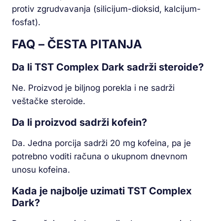
protiv zgrudvavanja (silicijum-dioksid, kalcijum-
fosfat).
FAQ – ČESTA PITANJA
Da li TST Complex Dark sadrži steroide?
Ne. Proizvod je biljnog porekla i ne sadrži
veštačke steroide.
Da li proizvod sadrži kofein?
Da. Jedna porcija sadrži 20 mg kofeina, pa je
potrebno voditi računa o ukupnom dnevnom
unosu kofeina.
Kada je najbolje uzimati TST Complex
Dark?