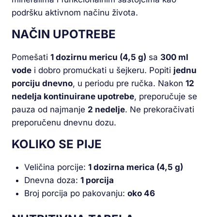
podršku aktivnom načinu života.
NAČIN UPOTREBE
Pomešati
1 dozirnu mericu (4,5 g)
sa
300 ml
vode
i dobro promućkati u šejkeru. Popiti
jednu
porciju dnevno
, u periodu pre ručka. Nakon
12
nedelja kontinuirane upotrebe
, preporučuje se
pauza od najmanje
2 nedelje
. Ne prekoračivati
preporučenu dnevnu dozu.
KOLIKO SE PIJE
Veličina porcije:
1 dozirna merica (4,5 g)
Dnevna doza:
1 porcija
Broj porcija po pakovanju:
oko 46