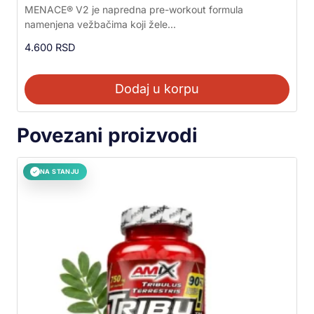
Ocenjeno sa
MENACE® V2 je napredna pre-workout formula
5.00
namenjena vežbačima koji žele...
od 5
4.600
RSD
Dodaj u korpu
Povezani proizvodi
NA STANJU
✓