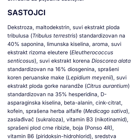
SASTOJCI
Dekstroza, maltodekstrin, suvi ekstrakt ploda
tribulusa (
Tribulus terrestris
) standardizovan na
40% saponina, limunska kiselina, aroma, suvi
ekstrakt rizoma eleutere (
Eleutherococcus
senticosus
), suvi ekstrakt korena
Dioscorea alata
standardizovan na 16% diosgenina, sprašeni
koren peruanske make (
Lepidium meyenii
), suvi
ekstrakt ploda gorke narandže (
Citrus aurantium
)
standardizovan na 35% hesperidina, D-
asparaginska kiselina, beta-alanin, cink-citrat,
kofein, sprašena herba alfalfe (
Medicago sativa
),
zaslađivač (sukraloza), vitamin B3 (nikotinamid),
sprašeni plod crne ribizle, boja (Ponso 4R),
vitamin B6 (piridoksin-hidrohlorid), sredstva