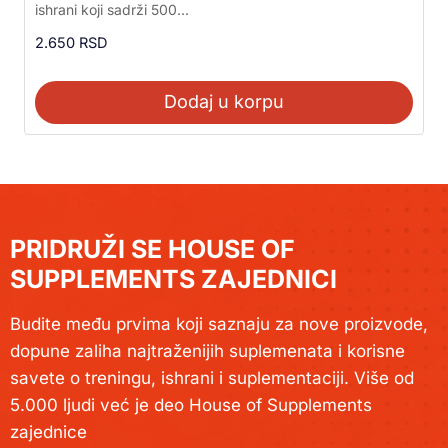
ishrani koji sadrži 500...
od 5
2.650
RSD
Dodaj u korpu
PRIDRUŽI SE HOUSE OF
SUPPLEMENTS ZAJEDNICI
Budite među prvima koji saznaju za nove proizvode,
dopune zaliha najtraženijih suplemenata i korisne
savete o treningu, ishrani i suplementaciji. Više od
5.000 ljudi već je deo House of Supplements
zajednice