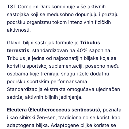
TST Complex Dark kombinuje više aktivnih
sastojaka koji se međusobno dopunjuju i pružaju
podršku organizmu tokom intenzivnih fizičkih
aktivnosti.
Glavni biljni sastojak formule je
Tribulus
terrestris
, standardizovan na 40% saponina.
Tribulus je jedna od najpoznatijih biljaka koja se
koristi u sportskoj suplementaciji, posebno među
osobama koje treniraju snagu i žele dodatnu
podršku sportskim performansama.
Standardizacija ekstrakta omogućava ujednačen
sadržaj aktivnih biljnih jedinjenja.
Eleutera (Eleutherococcus senticosus)
, poznata
i kao sibirski žen-šen, tradicionalno se koristi kao
adaptogena biljka. Adaptogene biljke koriste se