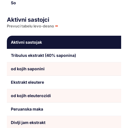
So
0,
Aktivni sastojci
Prevuci tabelu levo-desno
Aktivni sastojak
Tribulus ekstrakt (40% saponina)
od kojih saponini
Ekstrakt eleutere
od kojih eleuterozidi
Peruanska maka
Divlji jam ekstrakt