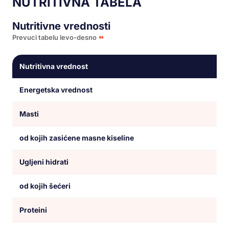
NUTRITIVNA TABELA
Nutritivne vrednosti
Prevuci tabelu levo-desno
Nutritivna vrednost
Po 
Energetska vrednost
15
Masti
0 
od kojih zasićene masne kiseline
0 
Ugljeni hidrati
3,
od kojih šećeri
2 
Proteini
0,1