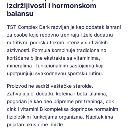
izdržljivosti i hormonskom
balansu
TST Complex Dark razvijen je kao dodatak ishrani
za osobe koje redovno treniraju i žele dodatnu
nutritivnu podršku tokom intenzivnih fizičkih
aktivnosti. Formula kombinuje tradicionalno
korišćene biljne ekstrakte sa vitaminima,
mineralima i funkcionalnim sastojcima koji
upotpunjuju svakodnevnu sportsku rutinu.
Proizvod ne sadrži veštačke steroide.
Zahvaljujući dodatku kofeina i beta-alanina,
pogodan je kao deo pripreme pre treninga, dok
cink i vitamini B kompleksa doprinose normalnim
fiziološkim funkcijama organizma. Napitak ima
prijatan ukus crne ribizle.