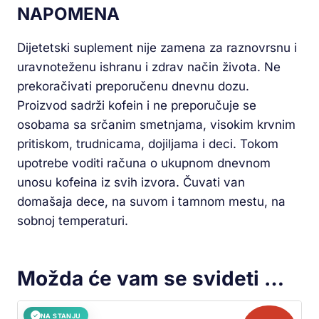
NAPOMENA
Dijetetski suplement nije zamena za raznovrsnu i
uravnoteženu ishranu i zdrav način života. Ne
prekoračivati preporučenu dnevnu dozu.
Proizvod sadrži kofein i ne preporučuje se
osobama sa srčanim smetnjama, visokim krvnim
pritiskom, trudnicama, dojiljama i deci. Tokom
upotrebe voditi računa o ukupnom dnevnom
unosu kofeina iz svih izvora. Čuvati van
domašaja dece, na suvom i tamnom mestu, na
sobnoj temperaturi.
Možda će vam se svideti …
NA STANJU
✓