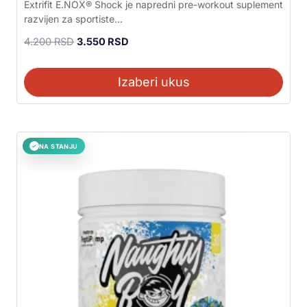
Ocenjeno sa
Extrifit E.NOX® Shock je napredni pre-workout suplement
5.00
razvijen za sportiste...
od 5
4.200
RSD
3.550
RSD
Izaberi ukus
NA STANJU
✓