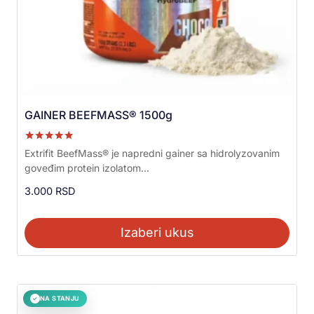
GAINER BEEFMASS® 1500g
Ocenjeno sa
Extrifit BeefMass® je napredni gainer sa hidrolyzovanim
5.00
goveđim protein izolatom...
od 5
3.000
RSD
Izaberi ukus
NA STANJU
✓