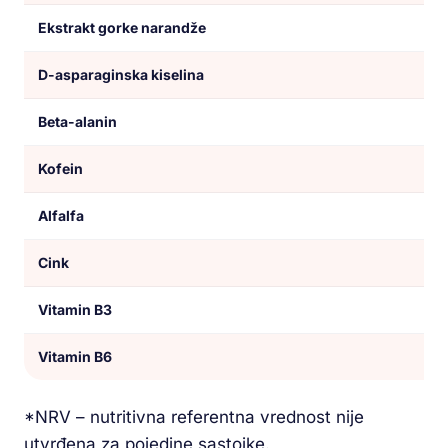
Ekstrakt gorke narandže
D-asparaginska kiselina
Beta-alanin
Kofein
Alfalfa
Cink
Vitamin B3
Vitamin B6
*NRV – nutritivna referentna vrednost nije
utvrđena za pojedine sastojke.