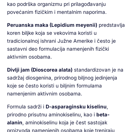
kao podrška organizmu pri prilagođavanju
povećanim fizičkim i mentalnim naporima.
Peruanska maka (Lepidium meyenii)
predstavlja
koren biljke koja se vekovima koristi u
tradicionalnoj ishrani Južne Amerike i često je
sastavni deo formulacija namenjenih fizički
aktivnim osobama.
Divlji jam (Dioscorea alata)
standardizovan je na
sadržaj diosgenina, prirodnog biljnog jedinjenja
koje se često koristi u biljnim formulama
namenjenim aktivnim osobama.
Formula sadrži i
D-asparaginsku kiselinu
,
prirodno prisutnu aminokiselinu, kao i
beta-
alanin
, aminokiselinu koja je čest sastojak
proizvoda namenjenih osobama koje treniraju