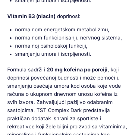
smanjenju umora i iscrpljenosti.
Vitamin B3 (niacin)
doprinosi:
normalnom energetskom metabolizmu,
normalnom funkcionisanju nervnog sistema,
normalnoj psihološkoj funkciji,
smanjenju umora i iscrpljenosti.
Formula sadrži i
20 mg kofeina po porciji
, koji
doprinosi povećanoj budnosti i može pomoći u
smanjenju osećaja umora kod osoba koje vode
računa o ukupnom dnevnom unosu kofeina iz
svih izvora. Zahvaljujući pažljivo odabranim
sastojcima, TST Complex Dark predstavlja
praktičan dodatak ishrani za sportiste i
rekreativce koji žele biljni proizvod sa vitaminima,
mineralima i funkcionalnim sastojcima kao