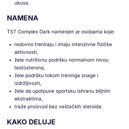
ukusa.
NAMENA
TST Complex Dark namenjen je osobama koje:
redovno treniraju i imaju intenzivne fizičke
aktivnosti,
žele nutritivnu podršku normalnom nivou
testosterona,
žele podršku tokom treninga snage i
izdržljivosti,
žele da upotpune sportsku ishranu biljnim
ekstraktima,
traže proizvod bez veštačkih steroida.
KAKO DELUJE