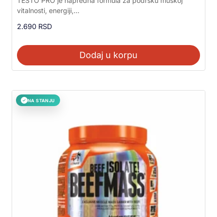
TESTO PRO je napredna formula za podršku muškoj
vitalnosti, energiji,...
2.690
RSD
Dodaj u korpu
NA STANJU
✓