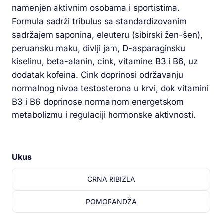
namenjen aktivnim osobama i sportistima.
Formula sadrži tribulus sa standardizovanim
sadržajem saponina, eleuteru (sibirski žen-šen),
peruansku maku, divlji jam, D-asparaginsku
kiselinu, beta-alanin, cink, vitamine B3 i B6, uz
dodatak kofeina. Cink doprinosi održavanju
normalnog nivoa testosterona u krvi, dok vitamini
B3 i B6 doprinose normalnom energetskom
metabolizmu i regulaciji hormonske aktivnosti.
Ukus
CRNA RIBIZLA
POMORANDŽA