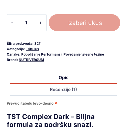
Izaberi ukus
Šifra proizvoda:
327
Kategorija:
Tribulus
Oznake:
Poboljšanje Performansi
,
Povećanje telesne težine
Brend:
NUTRIVERSUM
Opis
Recenzije (1)
Prevuci tabelu levo-desno
TST Complex Dark – Biljna
formula za podršku snazi,