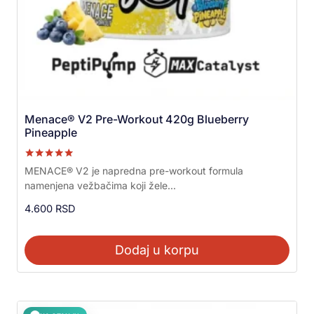
Menace® V2 Pre-Workout 420g Blueberry
Pineapple
Ocenjeno sa
MENACE® V2 je napredna pre-workout formula
5.00
namenjena vežbačima koji žele...
od 5
4.600
RSD
Dodaj u korpu