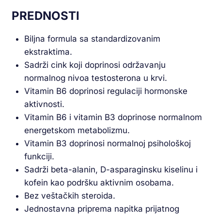
PREDNOSTI
Biljna formula sa standardizovanim
ekstraktima.
Sadrži cink koji doprinosi održavanju
normalnog nivoa testosterona u krvi.
Vitamin B6 doprinosi regulaciji hormonske
aktivnosti.
Vitamin B6 i vitamin B3 doprinose normalnom
energetskom metabolizmu.
Vitamin B3 doprinosi normalnoj psihološkoj
funkciji.
Sadrži beta-alanin, D-asparaginsku kiselinu i
kofein kao podršku aktivnim osobama.
Bez veštačkih steroida.
Jednostavna priprema napitka prijatnog