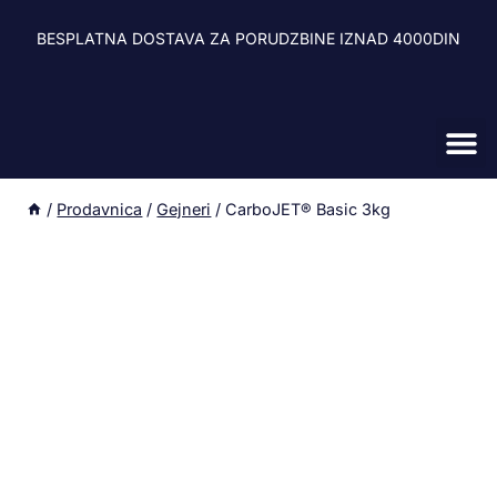
BESPLATNA DOSTAVA ZA PORUDZBINE IZNAD 4000DIN
Zdravlje i 
Energetski ge
Sagorevači mas
Oprema za 
/
Prodavnica
/
Gejneri
/
CarboJET® Basic 3kg