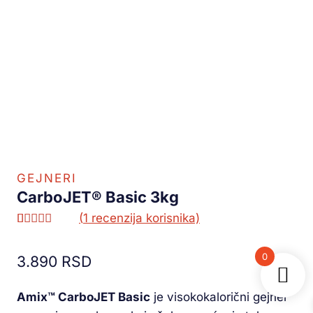
GEJNERI
CarboJET® Basic 3kg
(
1
recenzija korisnika)
Ocenjeno
1
5.00
od 5
0
3.890
RSD
na osnovu
ocene
kupca
Amix™ CarboJET Basic
je visokokalorični gejner