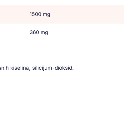
1500 mg
360 mg
ih kiselina, silicijum-dioksid.