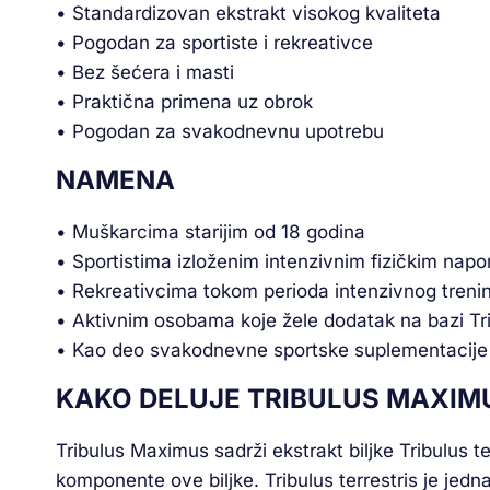
• Standardizovan ekstrakt visokog kvaliteta
• Pogodan za sportiste i rekreativce
• Bez šećera i masti
• Praktična primena uz obrok
• Pogodan za svakodnevnu upotrebu
NAMENA
• Muškarcima starijim od 18 godina
• Sportistima izloženim intenzivnim fizičkim napo
• Rekreativcima tokom perioda intenzivnog treni
• Aktivnim osobama koje žele dodatak na bazi Trib
• Kao deo svakodnevne sportske suplementacije
KAKO DELUJE TRIBULUS MAXIM
Tribulus Maximus sadrži ekstrakt biljke Tribulus te
komponente ove biljke. Tribulus terrestris je jedna