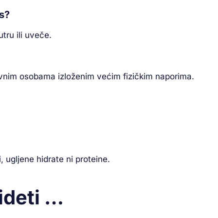
us?
tru ili uveče.
ktivnim osobama izloženim većim fizičkim naporima.
 ugljene hidrate ni proteine.
ideti …