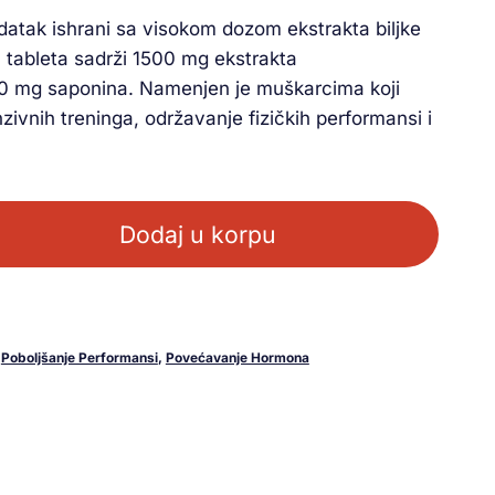
datak ishrani sa visokom dozom ekstrakta biljke
a tableta sadrži 1500 mg ekstrakta
0 mg saponina. Namenjen je muškarcima koji
zivnih treninga, održavanje fizičkih performansi i
Dodaj u korpu
,
Poboljšanje Performansi
,
Povećavanje Hormona