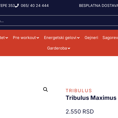
EPE 353
065/ 40 24 444
BESPLATNA DOSTAVA
tet
Pre workout
Energetski gelovi
Gejneri
Sagorev
Garderoba
TRIBULUS
Tribulus Maximus
2.550
RSD