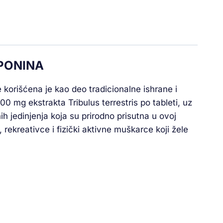
APONINA
e korišćena je kao deo tradicionalne ishrane i
0 mg ekstrakta Tribulus terrestris po tableti, uz
 jedinjenja koja su prirodno prisutna u ovoj
 rekreativce i fizički aktivne muškarce koji žele