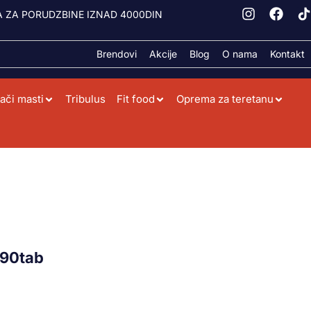
 ZA PORUDZBINE IZNAD 4000DIN
Brendovi
Akcije
Blog
O nama
Kontakt
ači masti
Tribulus
Fit food
Oprema za teretanu
 90tab