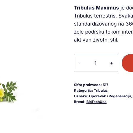
Tribulus Maximus
je do
Tribulus terrestris. Svak
standardizovanog na 36
žele podršku tokom inten
aktivan životni stil.
Šifra proizvoda:
517
Kategorija:
Tribulus
Oznake:
Oporavak i Regeneracija
Brend:
BioTechUsa