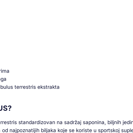
rima
nga
ulus terrestris ekstrakta
US?
rrestris standardizovan na sadržaj saponina, biljnih jedi
 od najpoznatijih biljaka koje se koriste u sportskoj sup