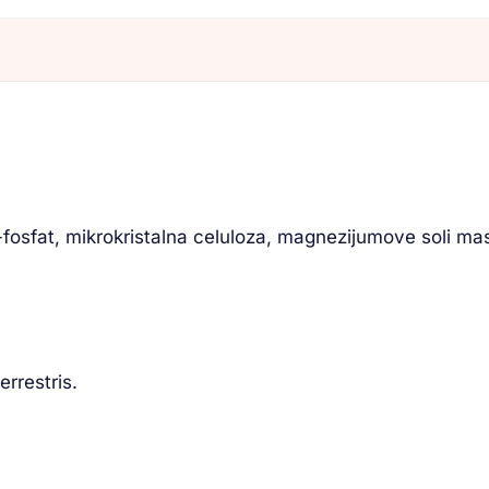
-fosfat, mikrokristalna celuloza, magnezijumove soli masn
rrestris.