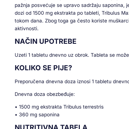
pažnja posvećuje se upravo sadržaju saponina, jer
dozi od 1500 mg ekstrakta po tableti, Tribulus
tokom dana. Zbog toga ga često koriste muškarci k
aktivnosti.
NAČIN UPOTREBE
Uzeti 1 tabletu dnevno uz obrok. Tableta se može 
KOLIKO SE PIJE?
Preporučena dnevna doza iznosi 1 tabletu dnevn
Dnevna doza obezbeđuje:
• 1500 mg ekstrakta Tribulus terrestris
• 360 mg saponina
NUTRITIVNA TABELA