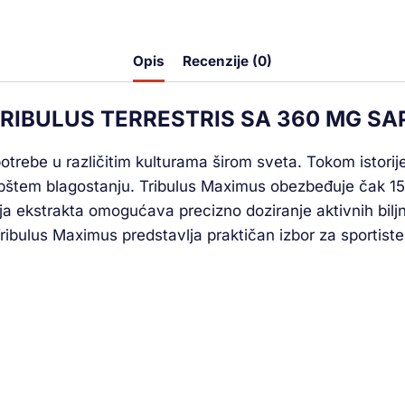
Opis
Recenzije (0)
TRIBULUS TERRESTRIS SA 360 MG S
upotrebe u različitim kulturama širom sveta. Tokom istorij
 opštem blagostanju. Tribulus Maximus obezbeđuje čak 150
 ekstrakta omogućava precizno doziranje aktivnih biljnih
Tribulus Maximus predstavlja praktičan izbor za sportiste,