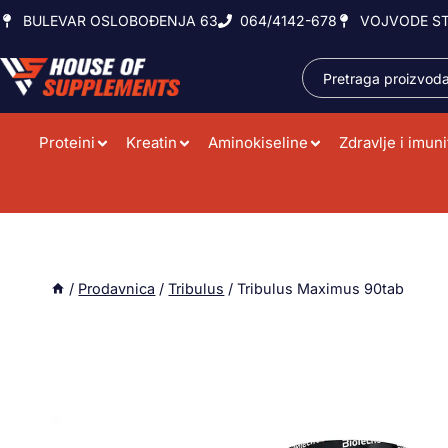
BULEVAR OSLOBOĐENJA 63
064/4142-678
VOJVODE ST
Proteini
Kreatin
Aminokiseline
Zdravlje i imuni
/
Prodavnica
/
Tribulus
/
Tribulus Maximus 90tab