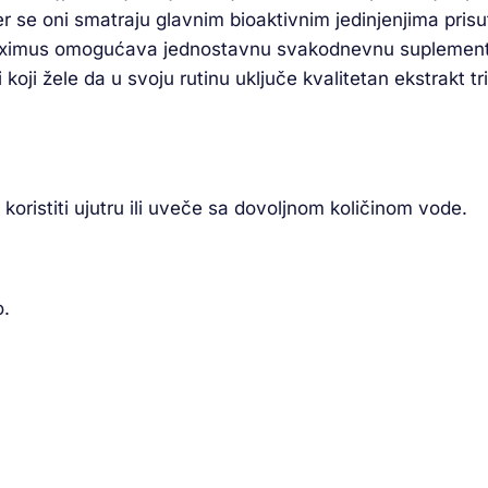
 se oni smatraju glavnim bioaktivnim jedinjenjima prisut
 Maximus omogućava jednostavnu svakodnevnu suplementa
oji žele da u svoju rutinu uključe kvalitetan ekstrakt tr
koristiti ujutru ili uveče sa dovoljnom količinom vode.
o.