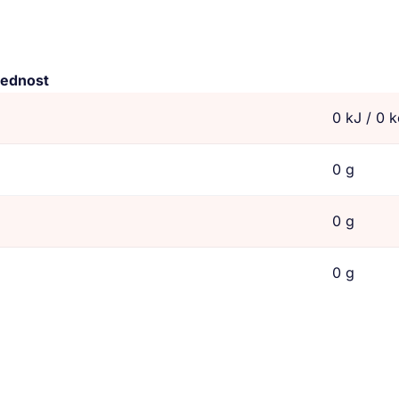
rednost
0 kJ / 0 k
0 g
0 g
0 g