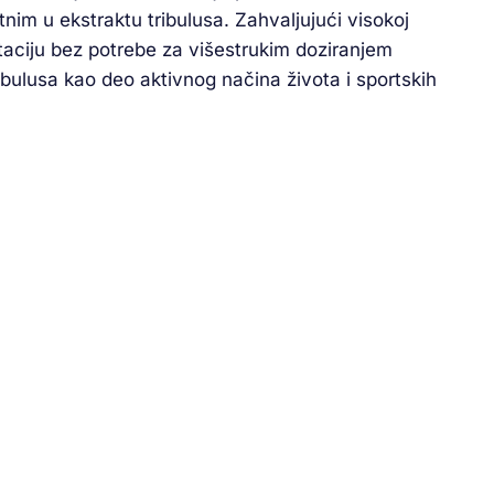
nim u ekstraktu tribulusa. Zahvaljujući visokoj
ciju bez potrebe za višestrukim doziranjem
ibulusa kao deo aktivnog načina života i sportskih