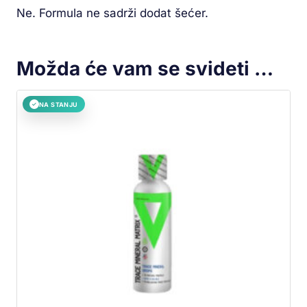
Ne. Formula ne sadrži dodat šećer.
Možda će vam se svideti …
NA STANJU
✓