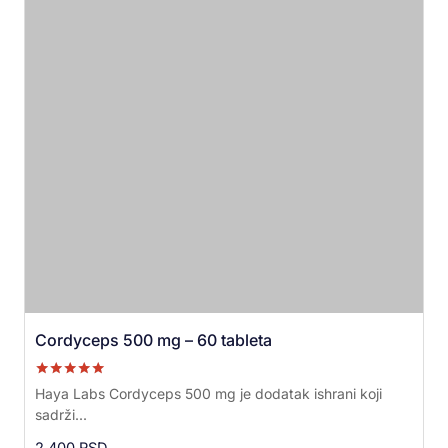
Cordyceps 500 mg – 60 tableta
Ocenjeno sa
Haya Labs Cordyceps 500 mg je dodatak ishrani koji
5.00
sadrži...
od 5
2.400
RSD