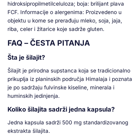
hidroksipropilmetilceluloza; boja: brilijant plava
FCF. Informacije o alergenima: Proizvedeno u
objektu u kome se prerađuju mleko, soja, jaja,
riba, celer i žitarice koje sadrže gluten.
FAQ – ČESTA PITANJA
Šta je šilajit?
Šilajit je prirodna supstanca koja se tradicionalno
prikuplja iz planinskih područja Himalaja i poznata
je po sadržaju fulvinske kiseline, minerala i
huminskih jedinjenja.
Koliko šilajita sadrži jedna kapsula?
Jedna kapsula sadrži 500 mg standardizovanog
ekstrakta šilajita.