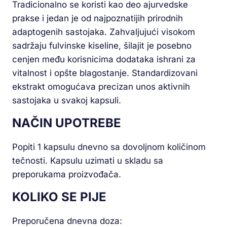
Tradicionalno se koristi kao deo ajurvedske
prakse i jedan je od najpoznatijih prirodnih
adaptogenih sastojaka. Zahvaljujući visokom
sadržaju fulvinske kiseline, šilajit je posebno
cenjen među korisnicima dodataka ishrani za
vitalnost i opšte blagostanje. Standardizovani
ekstrakt omogućava precizan unos aktivnih
sastojaka u svakoj kapsuli.
NAČIN UPOTREBE
Popiti 1 kapsulu dnevno sa dovoljnom količinom
tečnosti. Kapsulu uzimati u skladu sa
preporukama proizvođača.
KOLIKO SE PIJE
Preporučena dnevna doza: