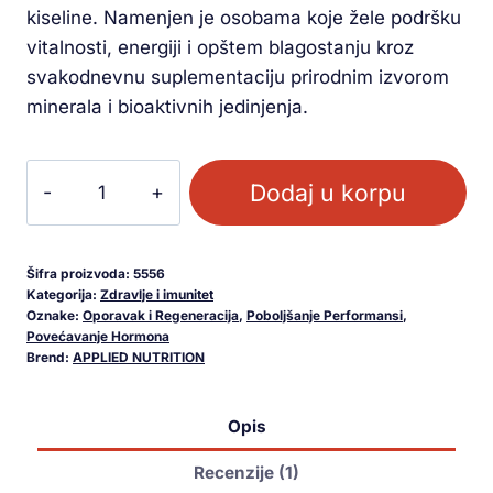
kiseline. Namenjen je osobama koje žele podršku
vitalnosti, energiji i opštem blagostanju kroz
svakodnevnu suplementaciju prirodnim izvorom
minerala i bioaktivnih jedinjenja.
Dodaj u korpu
Šifra proizvoda:
5556
Kategorija:
Zdravlje i imunitet
Oznake:
Oporavak i Regeneracija
,
Poboljšanje Performansi
,
Povećavanje Hormona
Brend:
APPLIED NUTRITION
Opis
Recenzije (1)