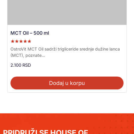
MCT Oil – 500 ml
Ocenjeno sa
OstroVit MCT Oil sadrži trigliceride srednje dužine lanca
5.00
(MCT), poznate...
od 5
2.100
RSD
Dodaj u korpu
PRIDRUŽI SE HOUSE OF