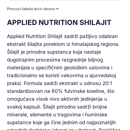
Prevuci tabelu levo-desno
APPLIED NUTRITION SHILAJIT
Applied Nutrition Shilajit sadrži pažljivo odabran
ekstrakt šilajita poreklom iz himalajskog regiona.
Šilajit je prirodna supstanca koja nastaje
dugotrajnim procesima razgradnje biljnog
materijala u specifičnim geološkim uslovima i
tradicionalno se koristi vekovima u ajurvedskoj
praksi. Formula sadrži ekstrakt u odnosu 20:1
standardizovan na 60% fulvinske kiseline, što
omogućava visok nivo aktivnih jedinjenja u
svakoj kapsuli. Šilajit prirodno sadrži brojne
minerale, elemente u tragovima i huminske
supstance koje ga čine jednim od najpoznatijih