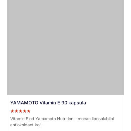
YAMAMOTO Vitamin E 90 kapsula
Ocenjeno sa
Vitamin E od Yamamoto Nutrition – moćan liposolubilni
5.00
antioksidant koji...
od 5