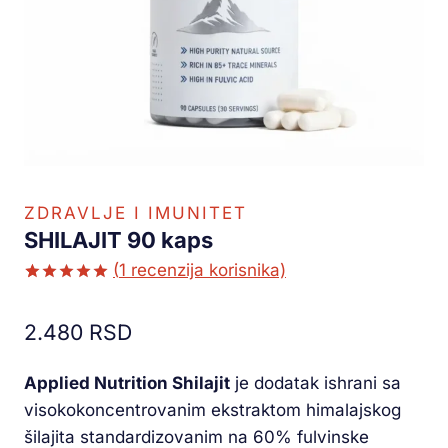
ZDRAVLJE I IMUNITET
SHILAJIT 90 kaps
(
1
recenzija korisnika)
Ocenjeno
1
5.00
od 5
2.480
RSD
na osnovu
ocene
kupca
Applied Nutrition Shilajit
je dodatak ishrani sa
visokokoncentrovanim ekstraktom himalajskog
šilajita standardizovanim na 60% fulvinske