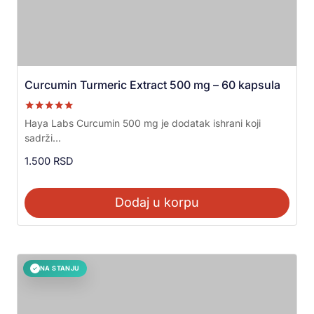
Curcumin Turmeric Extract 500 mg – 60 kapsula
Ocenjeno sa
Haya Labs Curcumin 500 mg je dodatak ishrani koji
5.00
sadrži...
od 5
1.500
RSD
Dodaj u korpu
NA STANJU
✓