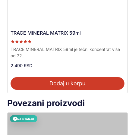
TRACE MINERAL MATRIX 59ml
Ocenjeno sa
TRACE MINERAL MATRIX 59ml je tečni koncentrat više
5.00
od 72...
od 5
2.490
RSD
Dodaj u korpu
Povezani proizvodi
NA STANJU
✓