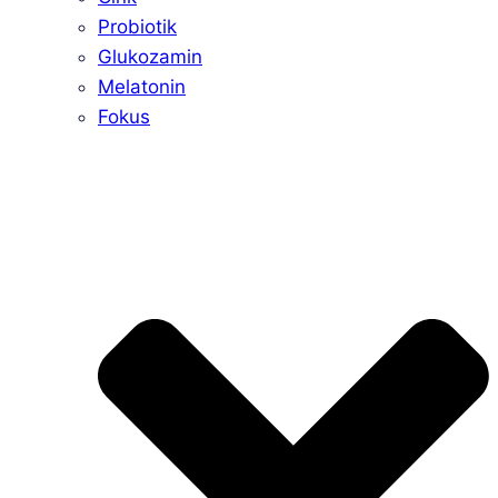
Probiotik
Glukozamin
Melatonin
Fokus