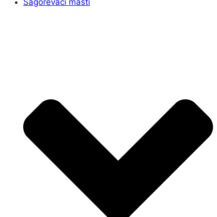
Sagorevači masti