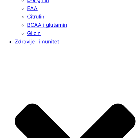
L-arginin
EAA
Citrulin
BCAA i glutamin
Glicin
Zdravlje i imunitet