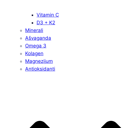
Vitamin C
D3 + K2
Minerali
Ašvaganda
Omega 3
Kolagen
Magnezijum
Antioksidanti