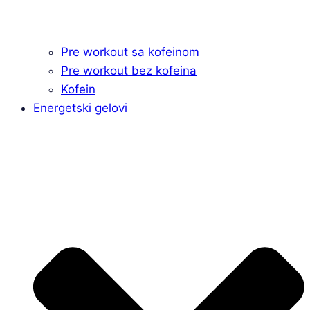
Pre workout sa kofeinom
Pre workout bez kofeina
Kofein
Energetski gelovi