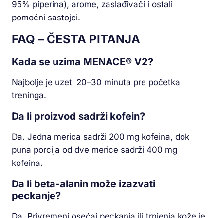
95% piperina), arome, zaslađivači i ostali
pomoćni sastojci.
FAQ – ČESTA PITANJA
Kada se uzima MENACE® V2?
Najbolje je uzeti 20–30 minuta pre početka
treninga.
Da li proizvod sadrži kofein?
Da. Jedna merica sadrži 200 mg kofeina, dok
puna porcija od dve merice sadrži 400 mg
kofeina.
Da li beta-alanin može izazvati
peckanje?
Da. Privremeni osećaj peckanja ili trnjenja kože je