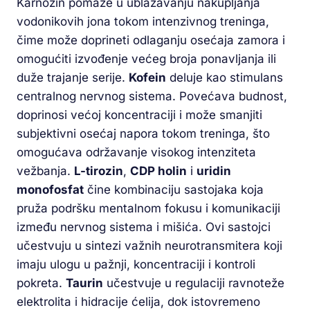
Karnozin pomaže u ublažavanju nakupljanja
vodonikovih jona tokom intenzivnog treninga,
čime može doprineti odlaganju osećaja zamora i
omogućiti izvođenje većeg broja ponavljanja ili
duže trajanje serije.
Kofein
deluje kao stimulans
centralnog nervnog sistema. Povećava budnost,
doprinosi većoj koncentraciji i može smanjiti
subjektivni osećaj napora tokom treninga, što
omogućava održavanje visokog intenziteta
vežbanja.
L-tirozin
,
CDP holin
i
uridin
monofosfat
čine kombinaciju sastojaka koja
pruža podršku mentalnom fokusu i komunikaciji
između nervnog sistema i mišića. Ovi sastojci
učestvuju u sintezi važnih neurotransmitera koji
imaju ulogu u pažnji, koncentraciji i kontroli
pokreta.
Taurin
učestvuje u regulaciji ravnoteže
elektrolita i hidracije ćelija, dok istovremeno