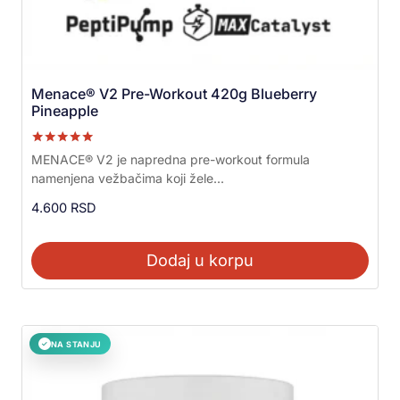
Menace® V2 Pre-Workout 420g Blueberry
Pineapple
Ocenjeno sa
MENACE® V2 je napredna pre-workout formula
5.00
namenjena vežbačima koji žele...
od 5
4.600
RSD
Dodaj u korpu
NA STANJU
✓