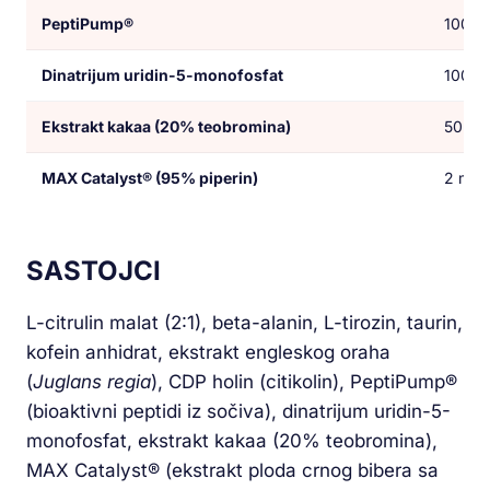
PeptiPump®
100 m
Dinatrijum uridin-5-monofosfat
100 m
Ekstrakt kakaa (20% teobromina)
50 mg
MAX Catalyst® (95% piperin)
2 mg
SASTOJCI
L-citrulin malat (2:1), beta-alanin, L-tirozin, taurin,
kofein anhidrat, ekstrakt engleskog oraha
(
Juglans regia
), CDP holin (citikolin), PeptiPump®
(bioaktivni peptidi iz sočiva), dinatrijum uridin-5-
monofosfat, ekstrakt kakaa (20% teobromina),
MAX Catalyst® (ekstrakt ploda crnog bibera sa