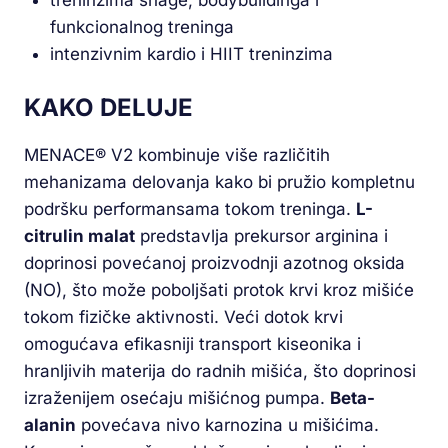
treninzima snage, bodybuildinga i
funkcionalnog treninga
intenzivnim kardio i HIIT treninzima
KAKO DELUJE
MENACE® V2 kombinuje više različitih
mehanizama delovanja kako bi pružio kompletnu
podršku performansama tokom treninga.
L-
citrulin malat
predstavlja prekursor arginina i
doprinosi povećanoj proizvodnji azotnog oksida
(NO), što može poboljšati protok krvi kroz mišiće
tokom fizičke aktivnosti. Veći dotok krvi
omogućava efikasniji transport kiseonika i
hranljivih materija do radnih mišića, što doprinosi
izraženijem osećaju mišićnog pumpa.
Beta-
alanin
povećava nivo karnozina u mišićima.