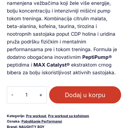
namenjena vežbačima koji žele više energije,
bolju koncentraciju i intenzivniji mišićni pump
tokom treninga. Kombinacija citrulin malata,
beta-alanina, kofeina, taurina, tirozina i
nootropnih sastojaka poput CDP holina i uridina
pruža podršku fizičkim i mentalnim
performansama pre i tokom treninga. Formula je
dodatno obogaćena inovativnim
PeptiPump®
peptidima i
MAX Catalyst®
ekstraktom crnog
bibera za bolju iskoristljivost aktivnih sastojaka.
Dodaj u korpu
Kategorije:
Pre workout
,
Pre workout sa kofeinom
Oznaka:
Poboljšanje Performansi
Brend:
NAUGHTY BOY