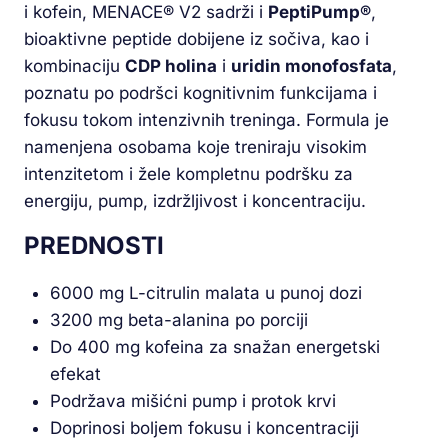
i kofein, MENACE® V2 sadrži i
PeptiPump®
,
bioaktivne peptide dobijene iz sočiva, kao i
kombinaciju
CDP holina
i
uridin monofosfata
,
poznatu po podršci kognitivnim funkcijama i
fokusu tokom intenzivnih treninga. Formula je
namenjena osobama koje treniraju visokim
intenzitetom i žele kompletnu podršku za
energiju, pump, izdržljivost i koncentraciju.
PREDNOSTI
6000 mg L-citrulin malata u punoj dozi
3200 mg beta-alanina po porciji
Do 400 mg kofeina za snažan energetski
efekat
Podržava mišićni pump i protok krvi
Doprinosi boljem fokusu i koncentraciji