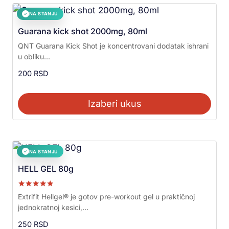
NA STANJU
✓
Guarana kick shot 2000mg, 80ml
QNT Guarana Kick Shot je koncentrovani dodatak ishrani
u obliku...
200
RSD
Izaberi ukus
NA STANJU
✓
HELL GEL 80g
Ocenjeno sa
Extrifit Hellgel® je gotov pre-workout gel u praktičnoj
5.00
jednokratnoj kesici,...
od 5
250
RSD