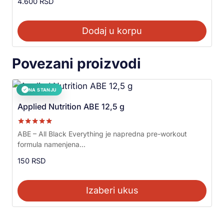
4.600
RSD
Dodaj u korpu
Povezani proizvodi
NA STANJU
✓
Applied Nutrition ABE 12,5 g
Ocenjeno sa
ABE – All Black Everything je napredna pre-workout
5.00
formula namenjena...
od 5
150
RSD
Izaberi ukus