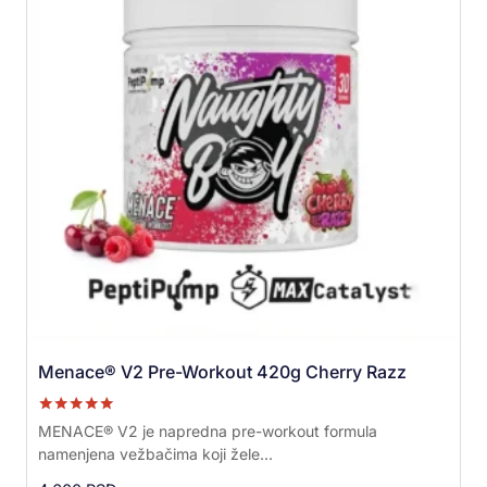
Menace® V2 Pre-Workout 420g Cherry Razz
Ocenjeno sa
MENACE® V2 je napredna pre-workout formula
5.00
namenjena vežbačima koji žele...
od 5