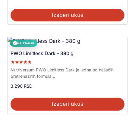
Izaberi ukus
NA STANJU
✓
PWO Limitless Dark – 380 g
Ocenjeno sa
Nutriversum PWO Limitless Dark je jedna od najjačih
5.00
pretrenažnih formula...
od 5
3.290
RSD
Izaberi ukus