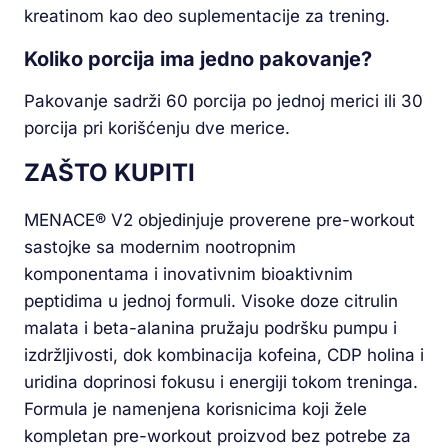
kreatinom kao deo suplementacije za trening.
Koliko porcija ima jedno pakovanje?
Pakovanje sadrži 60 porcija po jednoj merici ili 30
porcija pri korišćenju dve merice.
ZAŠTO KUPITI
MENACE® V2 objedinjuje proverene pre-workout
sastojke sa modernim nootropnim
komponentama i inovativnim bioaktivnim
peptidima u jednoj formuli. Visoke doze citrulin
malata i beta-alanina pružaju podršku pumpu i
izdržljivosti, dok kombinacija kofeina, CDP holina i
uridina doprinosi fokusu i energiji tokom treninga.
Formula je namenjena korisnicima koji žele
kompletan pre-workout proizvod bez potrebe za