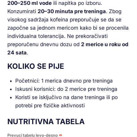
200–250 ml vode
ili napitka po izboru.
Konzumirati
20–30 minuta pre treninga
. Zbog
visokog sadržaja kofeina preporučuje se da se
započne sa jednom mericom kako bi se procenila
individualna tolerancija. Ne prekoračivati
preporučenu dnevnu dozu od
2 merice u roku od
24 sata
.
KOLIKO SE PIJE
Početnici: 1 merica dnevno pre treninga
Iskusni korisnici: do 2 merice pre treninga
Koristi se isključivo na dane treninga ili po
potrebi pre fizičke aktivnosti
NUTRITIVNA TABELA
Prevuci tabelu levo-desno