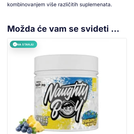
kombinovanjem više različitih suplemenata.
Možda će vam se svideti …
NA STANJU
✓