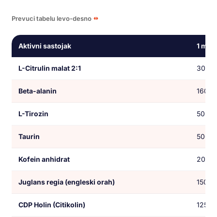
Prevuci tabelu levo-desno
Aktivni sastojak
1 meri
L-Citrulin malat 2:1
3000
Beta-alanin
1600 
L-Tirozin
500 
Taurin
500 
Kofein anhidrat
200 
Juglans regia (engleski orah)
150 m
CDP Holin (Citikolin)
125 m