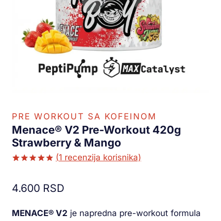
PRE WORKOUT SA KOFEINOM
Menace® V2 Pre-Workout 420g
Strawberry & Mango
(
1
recenzija korisnika)
Ocenjeno
1
5.00
od 5
4.600
RSD
na osnovu
ocene
kupca
MENACE® V2
je napredna pre-workout formula