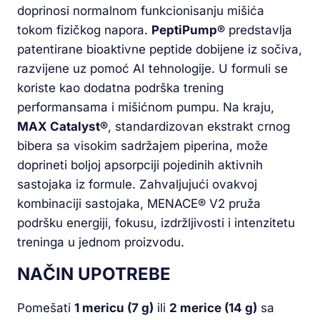
doprinosi normalnom funkcionisanju mišića
tokom fizičkog napora.
PeptiPump®
predstavlja
patentirane bioaktivne peptide dobijene iz sočiva,
razvijene uz pomoć AI tehnologije. U formuli se
koriste kao dodatna podrška trening
performansama i mišićnom pumpu. Na kraju,
MAX Catalyst®
, standardizovan ekstrakt crnog
bibera sa visokim sadržajem piperina, može
doprineti boljoj apsorpciji pojedinih aktivnih
sastojaka iz formule. Zahvaljujući ovakvoj
kombinaciji sastojaka, MENACE® V2 pruža
podršku energiji, fokusu, izdržljivosti i intenzitetu
treninga u jednom proizvodu.
NAČIN UPOTREBE
Pomešati
1 mericu (7 g)
ili
2 merice (14 g)
sa