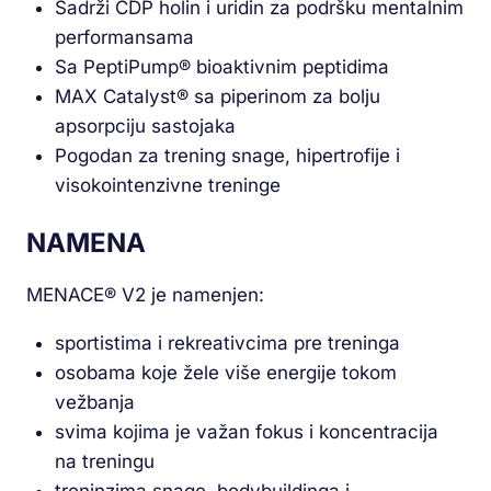
Sadrži CDP holin i uridin za podršku mentalnim
performansama
Sa PeptiPump® bioaktivnim peptidima
MAX Catalyst® sa piperinom za bolju
apsorpciju sastojaka
Pogodan za trening snage, hipertrofije i
visokointenzivne treninge
NAMENA
MENACE® V2 je namenjen:
sportistima i rekreativcima pre treninga
osobama koje žele više energije tokom
vežbanja
svima kojima je važan fokus i koncentracija
na treningu