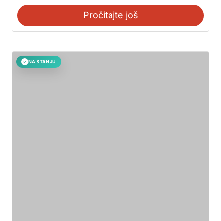
Pročitajte još
NA STANJU
✓