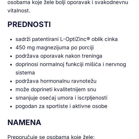
osobama koje žele bolji oporavak i svakodnevnu
vitalnost.
PREDNOSTI
sadrži patentirani L-OptiZinc® oblik cinka
450 mg magnezijuma po porciji
podržava oporavak nakon treninga
doprinosi normalnoj funkciji mišića i nervnog
sistema
podržava hormonalnu ravnotežu
može doprineti kvalitetnijem snu
smanjuje osećaj umora i iscrpljenosti
pogodan za sportiste i aktivne osobe
NAMENA
Preporučuje se osobama koje žele: