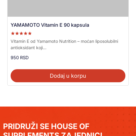
YAMAMOTO Vitamin E 90 kapsula
Ocenjeno sa
Vitamin E od Yamamoto Nutrition – moćan liposolubilni
5.00
antioksidant koji...
od 5
950
RSD
Dodaj u korpu
PRIDRUŽI SE HOUSE OF
SUPPLEMENTS ZAJEDNICI