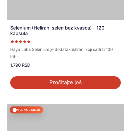
Selenium (Helirani selen bez kvasca) – 120
kapsula
Ocenjeno sa
Haya Labs Selenium je dodatak ishrani koji sadrži 100
5.00
μg...
od 5
1.790
RSD
Pročitajte još
NIJE NA STANJU
✕