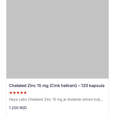
Chelated Zinc 15 mg (Cink helirani) – 120 kapsula
Ocenjeno sa
Haya Labs Chelated Zinc 15 mg je dodatak ishrani koji...
5.00
od 5
1.200
RSD