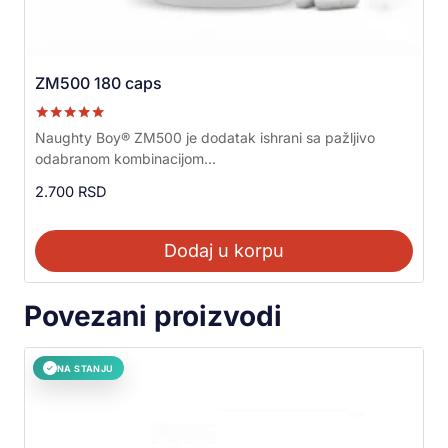
ZM500 180 caps
Ocenjeno sa
Naughty Boy® ZM500 je dodatak ishrani sa pažljivo
5.00
odabranom kombinacijom...
od 5
2.700
RSD
Dodaj u korpu
Povezani proizvodi
NA STANJU
✓