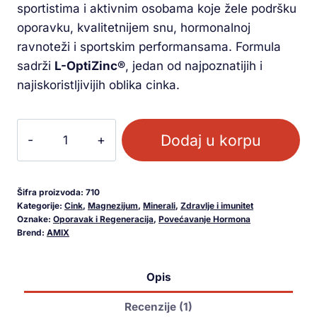
sportistima i aktivnim osobama koje žele podršku
oporavku, kvalitetnijem snu, hormonalnoj
ravnoteži i sportskim performansama. Formula
sadrži
L-OptiZinc®
, jedan od najpoznatijih i
najiskoristljivijih oblika cinka.
Dodaj u korpu
Šifra proizvoda:
710
Kategorije:
Cink
,
Magnezijum
,
Minerali
,
Zdravlje i imunitet
Oznake:
Oporavak i Regeneracija
,
Povećavanje Hormona
Brend:
AMIX
Opis
Recenzije (1)