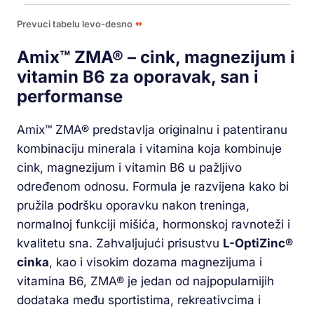
Prevuci tabelu levo-desno
Amix™ ZMA® – cink, magnezijum i
vitamin B6 za oporavak, san i
performanse
Amix™ ZMA® predstavlja originalnu i patentiranu
kombinaciju minerala i vitamina koja kombinuje
cink, magnezijum i vitamin B6 u pažljivo
određenom odnosu. Formula je razvijena kako bi
pružila podršku oporavku nakon treninga,
normalnoj funkciji mišića, hormonskoj ravnoteži i
kvalitetu sna. Zahvaljujući prisustvu
L-OptiZinc®
cinka
, kao i visokim dozama magnezijuma i
vitamina B6, ZMA® je jedan od najpopularnijih
dodataka među sportistima, rekreativcima i