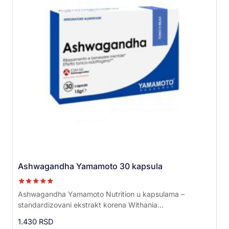
Ashwagandha Yamamoto 30 kapsula
Ocenjeno sa
Ashwagandha Yamamoto Nutrition u kapsulama –
5.00
standardizovani ekstrakt korena Withania...
od 5
1.430
RSD