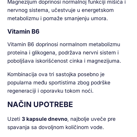
Magnezijum doprinosi normalnoj funkciji mišića i
nervnog sistema, učestvuje u energetskom
metabolizmu i pomaže smanjenju umora.
Vitamin B6
Vitamin B6 doprinosi normalnom metabolizmu
proteina i glikogena, podržava nervni sistem i
poboljšava iskorišćenost cinka i magnezijuma.
Kombinacija ova tri sastojka posebno je
popularna među sportistima zbog podrške
regeneraciji i oporavku tokom noći.
NAČIN UPOTREBE
Uzeti
3 kapsule dnevno
, najbolje uveče pre
spavanja sa dovoljnom količinom vode.