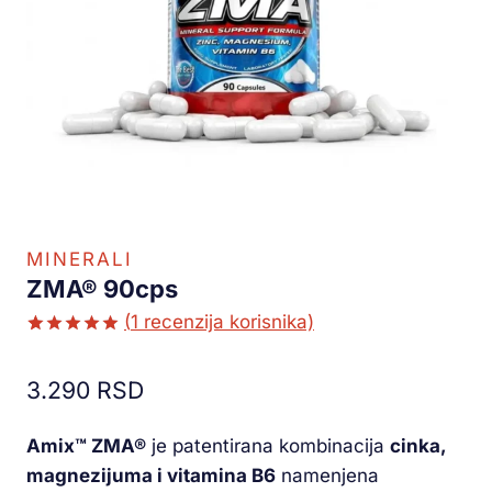
MINERALI
ZMA® 90cps
(
1
recenzija korisnika)
Ocenjeno
1
5.00
od 5
3.290
RSD
na osnovu
ocene
kupca
Amix™ ZMA®
je patentirana kombinacija
cinka,
magnezijuma i vitamina B6
namenjena