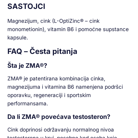
SASTOJCI
Magnezijum, cink (L-OptiZinc® – cink
monometionin), vitamin B6 i pomoćne supstance
kapsule.
FAQ – Česta pitanja
Šta je ZMA®?
ZMA® je patentirana kombinacija cinka,
magnezijuma i vitamina B6 namenjena podršci
oporavku, regeneraciji i sportskim
performansama.
Da li ZMA® povećava testosteron?
Cink doprinosi održavanju normalnog nivoa