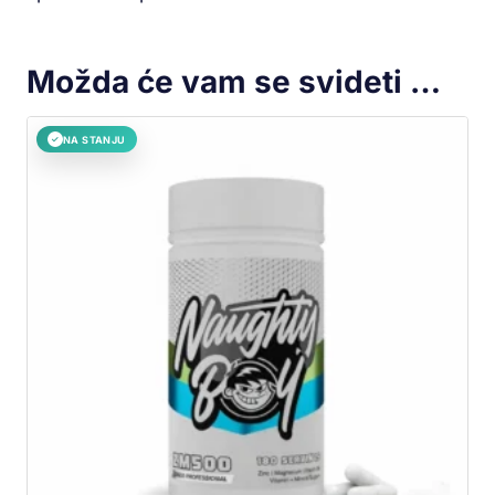
Možda će vam se svideti …
NA STANJU
✓