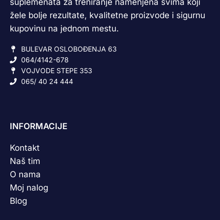
suplemenata za treniranje namenjena svima koji
žele bolje rezultate, kvalitetne proizvode i sigurnu
kupovinu na jednom mestu.
BULEVAR OSLOBOĐENJA 63
064/4142-678
VOJVODE STEPE 353
065/ 40 24 444
INFORMACIJE
Kontakt
Naš tim
O nama
Moj nalog
Blog