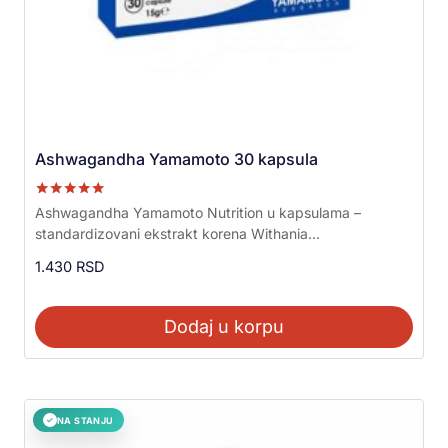
Ashwagandha Yamamoto 30 kapsula
Ocenjeno sa
Ashwagandha Yamamoto Nutrition u kapsulama –
5.00
standardizovani ekstrakt korena Withania...
od 5
1.430
RSD
Dodaj u korpu
NA STANJU
✓