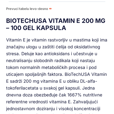
Prevuci tabelu levo-desno
BIOTECHUSA VITAMIN E 200 MG
– 100 GEL KAPSULA
Vitamin E je vitamin rastvorljiv u mastima koji ima
značajnu ulogu u zaštiti ćelija od oksidativnog
stresa. Deluje kao antioksidans i učestvuje u
neutralisanju slobodnih radikala koji nastaju
tokom normalnih metaboličkih procesa i pod
uticajem spoljašnjih faktora. BioTechUSA Vitamin
E sadrži 200 mg vitamina E u obliku DL-alfa-
tokoferilacetata u svakoj gel kapsuli. Jedna
dnevna doza obezbeđuje čak 1667% nutritivne
referentne vrednosti vitamina E. Zahvaljujući
jednostavnom doziranju i visokoj koncentraciji