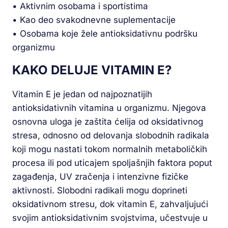
• Aktivnim osobama i sportistima
• Kao deo svakodnevne suplementacije
• Osobama koje žele antioksidativnu podršku
organizmu
KAKO DELUJE VITAMIN E?
Vitamin E je jedan od najpoznatijih
antioksidativnih vitamina u organizmu. Njegova
osnovna uloga je zaštita ćelija od oksidativnog
stresa, odnosno od delovanja slobodnih radikala
koji mogu nastati tokom normalnih metaboličkih
procesa ili pod uticajem spoljašnjih faktora poput
zagađenja, UV zračenja i intenzivne fizičke
aktivnosti. Slobodni radikali mogu doprineti
oksidativnom stresu, dok vitamin E, zahvaljujući
svojim antioksidativnim svojstvima, učestvuje u