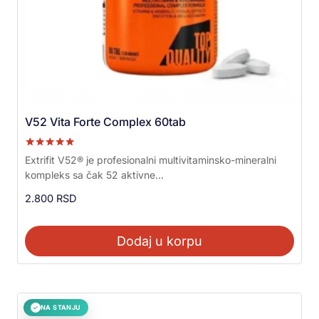
V52 Vita Forte Complex 60tab
Ocenjeno sa
Extrifit V52® je profesionalni multivitaminsko-mineralni
5.00
kompleks sa čak 52 aktivne...
od 5
2.800
RSD
Dodaj u korpu
NA STANJU
✓