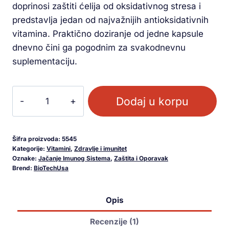
doprinosi zaštiti ćelija od oksidativnog stresa i
predstavlja jedan od najvažnijih antioksidativnih
vitamina. Praktično doziranje od jedne kapsule
dnevno čini ga pogodnim za svakodnevnu
suplementaciju.
Dodaj u korpu
Šifra proizvoda:
5545
Kategorije:
Vitamini
,
Zdravlje i imunitet
Oznake:
Jačanje Imunog Sistema
,
Zaštita i Oporavak
Brend:
BioTechUsa
Opis
Recenzije (1)