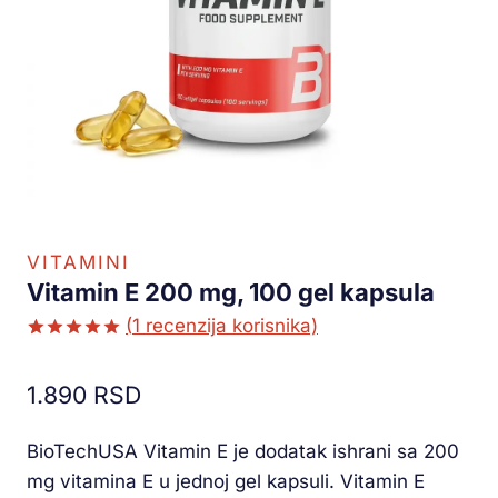
VITAMINI
Vitamin E 200 mg, 100 gel kapsula
(
1
recenzija korisnika)
Ocenjeno
1
5.00
od 5
1.890
RSD
na osnovu
ocene
kupca
BioTechUSA Vitamin E je dodatak ishrani sa 200
mg vitamina E u jednoj gel kapsuli. Vitamin E