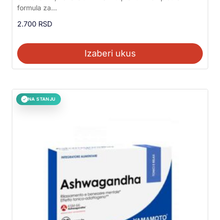
5.00
formula za...
od 5
2.700
RSD
Izaberi ukus
NA STANJU
✓