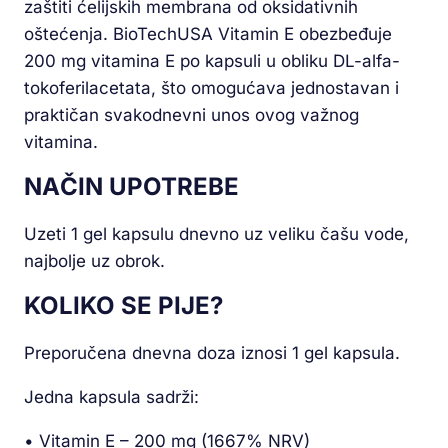
zaštiti ćelijskih membrana od oksidativnih
oštećenja. BioTechUSA Vitamin E obezbeđuje
200 mg vitamina E po kapsuli u obliku DL-alfa-
tokoferilacetata, što omogućava jednostavan i
praktičan svakodnevni unos ovog važnog
vitamina.
NAČIN UPOTREBE
Uzeti 1 gel kapsulu dnevno uz veliku čašu vode,
najbolje uz obrok.
KOLIKO SE PIJE?
Preporučena dnevna doza iznosi 1 gel kapsula.
Jedna kapsula sadrži:
• Vitamin E – 200 mg (1667% NRV)