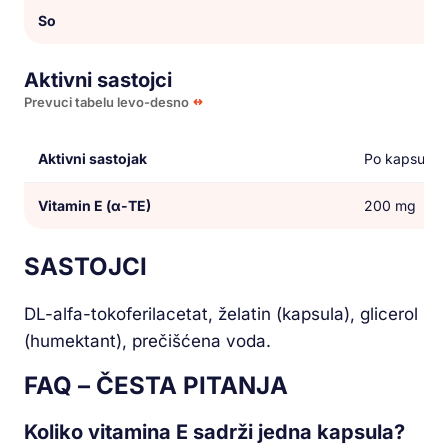
So
Aktivni sastojci
Prevuci tabelu levo-desno
Aktivni sastojak
Po kapsuli
Vitamin E (α-TE)
200 mg
SASTOJCI
DL-alfa-tokoferilacetat, želatin (kapsula), glicerol
(humektant), prečišćena voda.
FAQ – ČESTA PITANJA
Koliko vitamina E sadrži jedna kapsula?