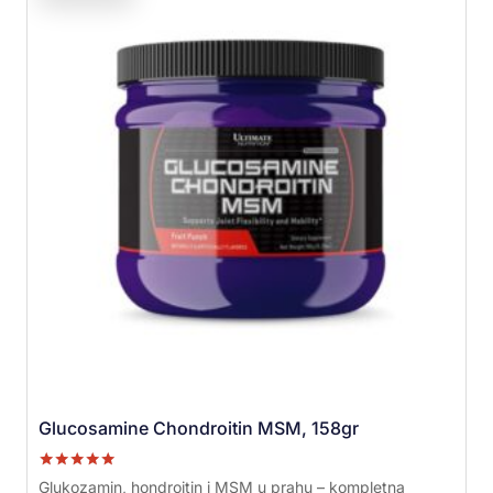
Glucosamine Chondroitin MSM, 158gr
Ocenjeno sa
Glukozamin, hondroitin i MSM u prahu – kompletna