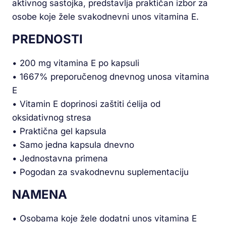
aktivnog sastojka, predstavlja praktičan izbor za
osobe koje žele svakodnevni unos vitamina E.
PREDNOSTI
• 200 mg vitamina E po kapsuli
• 1667% preporučenog dnevnog unosa vitamina
E
• Vitamin E doprinosi zaštiti ćelija od
oksidativnog stresa
• Praktična gel kapsula
• Samo jedna kapsula dnevno
• Jednostavna primena
• Pogodan za svakodnevnu suplementaciju
NAMENA
• Osobama koje žele dodatni unos vitamina E