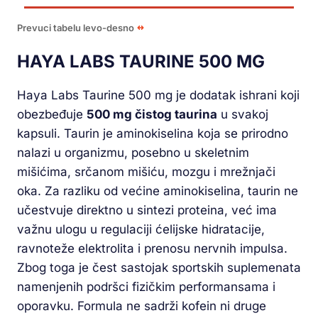
Prevuci tabelu levo-desno
HAYA LABS TAURINE 500 MG
Haya Labs Taurine 500 mg je dodatak ishrani koji
obezbeđuje
500 mg čistog taurina
u svakoj
kapsuli. Taurin je aminokiselina koja se prirodno
nalazi u organizmu, posebno u skeletnim
mišićima, srčanom mišiću, mozgu i mrežnjači
oka. Za razliku od većine aminokiselina, taurin ne
učestvuje direktno u sintezi proteina, već ima
važnu ulogu u regulaciji ćelijske hidratacije,
ravnoteže elektrolita i prenosu nervnih impulsa.
Zbog toga je čest sastojak sportskih suplemenata
namenjenih podršci fizičkim performansama i
oporavku. Formula ne sadrži kofein ni druge