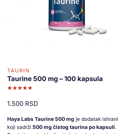
TAURIN
Taurine 500 mg – 100 kapsula
Ocenjeno
1
5.00
od 5
1.500
RSD
na osnovu
ocene
kupca
Haya Labs Taurine 500 mg
je dodatak ishrani
koji sadrži
500 mg čistog taurina po kapsuli
.