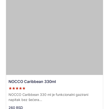
NOCCO Caribbean 330ml
Ocenjeno sa
NOCCO Caribbean 330 ml je funkcionalni gazirani
5.00
napitak bez šećera...
od 5
260
RSD