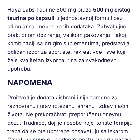
Haya Labs Taurine 500 mg pruža
500 mg čistog
taurina po kapsuli
u jednostavnoj formuli bez
stimulansa i nepotrebnih dodataka. Zahvaljujući
praktičnom doziranju, velikom pakovanju i lakoj
kombinaciji sa drugim suplementima, predstavlja
odličan izbor za sportiste, rekreativce i sve koji
žele kvalitetan izvor taurina za svakodnevnu
upotrebu.
NAPOMENA
Proizvod je dodatak ishrani i nije zamena za
raznovrsnu i uravnoteženu ishranu i zdrav način
života. Ne prekoračivati preporučenu dnevnu
dozu. Trudnice, dojilje i osobe koje koriste terapiju
treba da se pre upotrebe posavetuju sa lekarom.
Čuvati na suvom i hladnom mestu, van domašaja