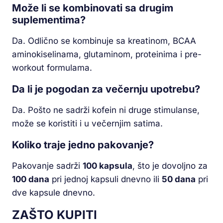
Može li se kombinovati sa drugim
suplementima?
Da. Odlično se kombinuje sa kreatinom, BCAA
aminokiselinama, glutaminom, proteinima i pre-
workout formulama.
Da li je pogodan za večernju upotrebu?
Da. Pošto ne sadrži kofein ni druge stimulanse,
može se koristiti i u večernjim satima.
Koliko traje jedno pakovanje?
Pakovanje sadrži
100 kapsula
, što je dovoljno za
100 dana
pri jednoj kapsuli dnevno ili
50 dana
pri
dve kapsule dnevno.
ZAŠTO KUPITI