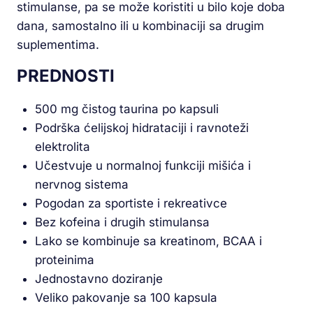
stimulanse, pa se može koristiti u bilo koje doba
dana, samostalno ili u kombinaciji sa drugim
suplementima.
PREDNOSTI
500 mg čistog taurina po kapsuli
Podrška ćelijskoj hidrataciji i ravnoteži
elektrolita
Učestvuje u normalnoj funkciji mišića i
nervnog sistema
Pogodan za sportiste i rekreativce
Bez kofeina i drugih stimulansa
Lako se kombinuje sa kreatinom, BCAA i
proteinima
Jednostavno doziranje
Veliko pakovanje sa 100 kapsula