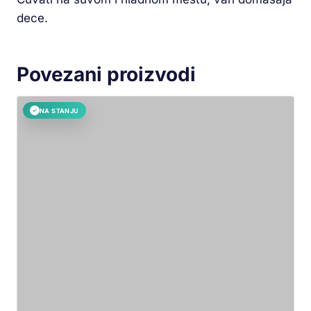
dece.
Povezani proizvodi
NA STANJU
✓