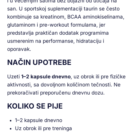
i u večernjim satima bez bojazni od uticaja na
san. U sportskoj suplementaciji taurin se često
kombinuje sa kreatinom, BCAA aminokiselinama,
glutaminom i pre-workout formulama, jer
predstavlja praktičan dodatak programima
usmerenim na performanse, hidrataciju i
oporavak.
NAČIN UPOTREBE
Uzeti
1–2 kapsule dnevno
, uz obrok ili pre fizičke
aktivnosti, sa dovoljnom količinom tečnosti. Ne
prekoračivati preporučenu dnevnu dozu.
KOLIKO SE PIJE
1–2 kapsule dnevno
Uz obrok ili pre treninga