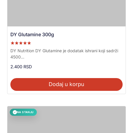
DY Glutamine 300g
Ocenjeno sa
DY Nutrition DY Glutamine je dodatak ishrani koji sadrži
5.00
4500...
od 5
2.400
RSD
Dodaj u korpu
NA STANJU
✓