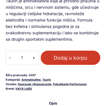
Taurin je aminokiselina koja je prirodno prisutna u
mišićima, srcu i nervnom sistemu, gde učestvuje
u regulaciji ćelijske hidratacije, ravnoteže
elektrolita i normalne funkcije mišića. Formula
bez kofeina i stimulansa pogodna je za
svakodnevnu suplementaciju i lako se kombinuje
sa drugim sportskim suplementima.
Dodaj u korpu
Šifra proizvoda:
3307
Kategorije:
Aminokiseline
,
Taurin
Oznake:
Oporavak i Regeneracija
,
Poboljšanje Performansi
Brend:
HAYA LABS
Opis