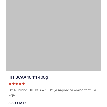
HIT BCAA 10:1:1 400g
Ocenjeno sa
DY Nutrition HIT BCAA 10:1:1 je napredna amino formula
5.00
koja...
od 5
3.800
RSD