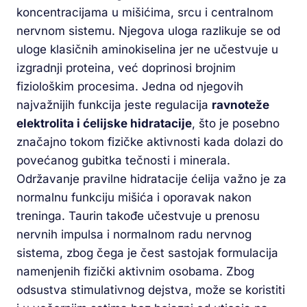
koncentracijama u mišićima, srcu i centralnom
nervnom sistemu. Njegova uloga razlikuje se od
uloge klasičnih aminokiselina jer ne učestvuje u
izgradnji proteina, već doprinosi brojnim
fiziološkim procesima. Jedna od njegovih
najvažnijih funkcija jeste regulacija
ravnoteže
elektrolita i ćelijske hidratacije
, što je posebno
značajno tokom fizičke aktivnosti kada dolazi do
povećanog gubitka tečnosti i minerala.
Održavanje pravilne hidratacije ćelija važno je za
normalnu funkciju mišića i oporavak nakon
treninga. Taurin takođe učestvuje u prenosu
nervnih impulsa i normalnom radu nervnog
sistema, zbog čega je čest sastojak formulacija
namenjenih fizički aktivnim osobama. Zbog
odsustva stimulativnog dejstva, može se koristiti