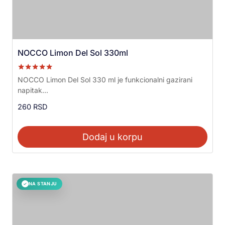
NOCCO Limon Del Sol 330ml
Ocenjeno sa
NOCCO Limon Del Sol 330 ml je funkcionalni gazirani
5.00
napitak...
od 5
260
RSD
Dodaj u korpu
NA STANJU
✓