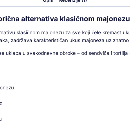
Opis
Recenzije (1)
orična alternativa klasičnom majonezu
nativu klasičnom majonezu za sve koji žele kremast ukus
ojaka, zadržava karakterističan ukus majoneza uz znatno
e uklapa u svakodnevne obroke – od sendviča i tortilja do
jonezu
z
u