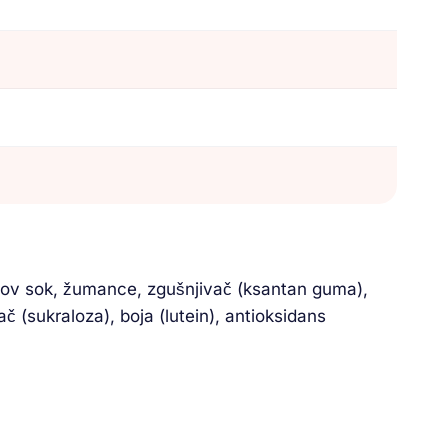
munov sok, žumance, zgušnjivač (ksantan guma),
ač (sukraloza), boja (lutein), antioksidans