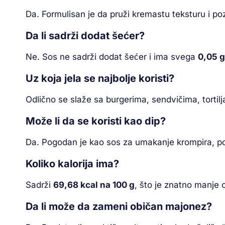
Da. Formulisan je da pruži kremastu teksturu i po
Da li sadrži dodat šećer?
Ne. Sos ne sadrži dodat šećer i ima svega
0,05 g
Uz koja jela se najbolje koristi?
Odlično se slaže sa burgerima, sendvičima, tortil
Može li da se koristi kao dip?
Da. Pogodan je kao sos za umakanje krompira, povr
Koliko kalorija ima?
Sadrži
69,68 kcal na 100 g
, što je znatno manje 
Da li može da zameni običan majonez?