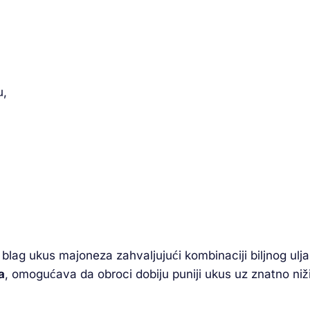
u,
blag ukus majoneza zahvaljujući kombinaciji biljnog ulj
a
, omogućava da obroci dobiju puniji ukus uz znatno niži