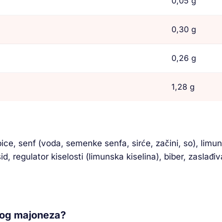
0,05 g
0,30 g
0,26 g
1,28 g
epice, senf (voda, semenke senfa, sirće, začini, so), li
d, regulator kiselosti (limunska kiselina), biber, zaslađiv
nog majoneza?