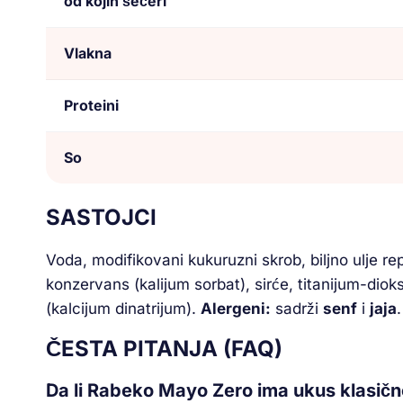
od kojih šećeri
Vlakna
Proteini
So
SASTOJCI
Voda, modifikovani kukuruzni skrob, biljno ulje r
konzervans (kalijum sorbat), sirće, titanijum-dioksi
(kalcijum dinatrijum).
Alergeni:
sadrži
senf
i
jaja
.
ČESTA PITANJA (FAQ)
Da li Rabeko Mayo Zero ima ukus klasič