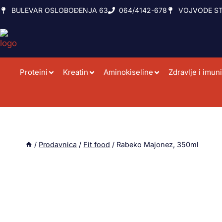
BULEVAR OSLOBOĐENJA 63
064/4142-678
VOJVODE ST
Proteini
Kreatin
Aminokiseline
Zdravlje i imuni
/
Prodavnica
/
Fit food
/
Rabeko Majonez, 350ml