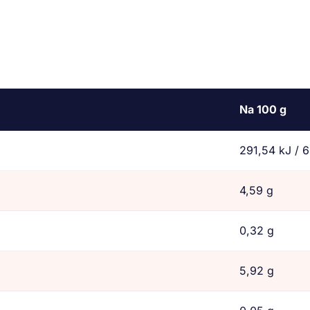
Na 100 g
291,54 kJ / 6
4,59 g
0,32 g
5,92 g