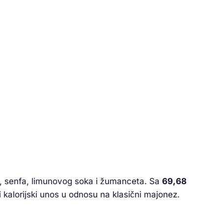
a, senfa, limunovog soka i žumanceta. Sa
69,68
 kalorijski unos u odnosu na klasični majonez.