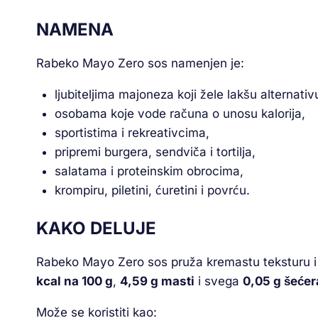
NAMENA
Rabeko Mayo Zero sos namenjen je:
ljubiteljima majoneza koji žele lakšu alternativ
osobama koje vode računa o unosu kalorija,
sportistima i rekreativcima,
pripremi burgera, sendviča i tortilja,
salatama i proteinskim obrocima,
krompiru, piletini, ćuretini i povrću.
KAKO DELUJE
Rabeko Mayo Zero sos pruža kremastu teksturu i 
kcal na 100 g
,
4,59 g masti
i svega
0,05 g šećer
Može se koristiti kao: