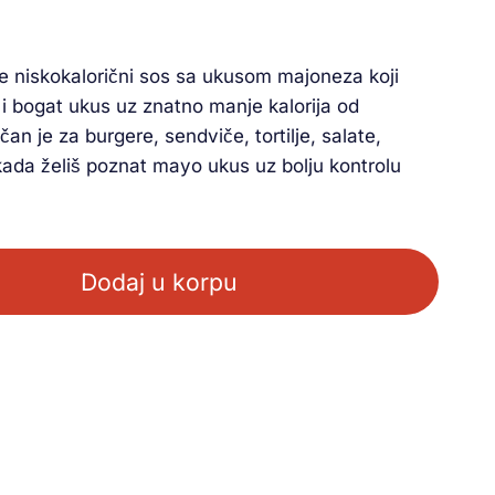
e niskokalorični sos sa ukusom majoneza koji
i bogat ukus uz znatno manje kalorija od
an je za burgere, sendviče, tortilje, salate,
kada želiš poznat mayo ukus uz bolju kontrolu
Dodaj u korpu