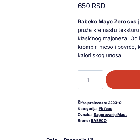
650
RSD
na osnovu
ocene
kupca
Rabeko Mayo Zero sos
j
pruža kremastu teksturu 
klasičnog majoneza. Odlič
krompir, meso i povrće, 
kalorijskog unosa.
Šifra proizvoda:
2223-9
Kategorija:
Fit food
Oznaka:
Sagorevanje Masti
Brend:
RABECO