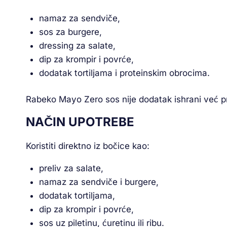
namaz za sendviče,
sos za burgere,
dressing za salate,
dip za krompir i povrće,
dodatak tortiljama i proteinskim obrocima.
Rabeko Mayo Zero sos nije dodatak ishrani već 
NAČIN UPOTREBE
Koristiti direktno iz bočice kao:
preliv za salate,
namaz za sendviče i burgere,
dodatak tortiljama,
dip za krompir i povrće,
sos uz piletinu, ćuretinu ili ribu.