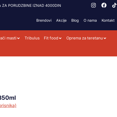
 ZA PORUDZBINE IZNAD 4000DIN
Brendovi
Akcije
Blog
O nama
Kontakt
ači masti
Tribulus
Fit food
Oprema za teretanu
350ml
risnika)