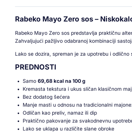
Rabeko Mayo Zero sos – Niskokal
Rabeko Mayo Zero sos predstavlja praktičnu alter
Zahvaljujući pažljivo odabranoj kombinaciji sast
Lako se dozira, spreman je za upotrebu i odlično s
PREDNOSTI
Samo
69,68 kcal na 100 g
Kremasta tekstura i ukus sličan klasičnom ma
Bez dodatog šećera
Manje masti u odnosu na tradicionalni majone
Odličan kao preliv, namaz ili dip
Praktično pakovanje za svakodnevnu upotreb
Lako se uklapa u različite slane obroke