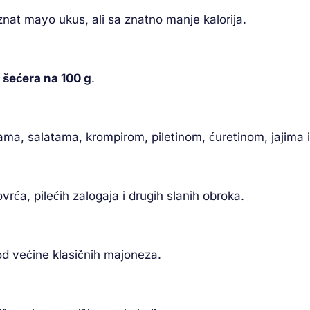
znat mayo ukus, ali sa znatno manje kalorija.
 šećera na 100 g
.
jama, salatama, krompirom, piletinom, ćuretinom, jajima 
ća, pilećih zalogaja i drugih slanih obroka.
od većine klasičnih majoneza.