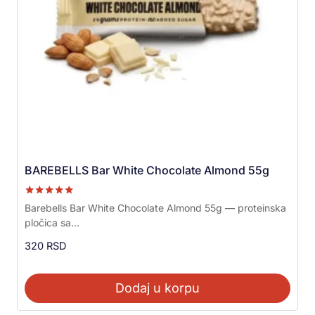
BAREBELLS Bar White Chocolate Almond 55g
Ocenjeno sa
Barebells Bar White Chocolate Almond 55g — proteinska
5.00
pločica sa...
od 5
320
RSD
Dodaj u korpu