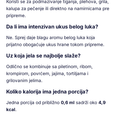
Koristi se za podmazivanje tiganja, plehova, grila,
kalupa za pečenje ili direktno na namirnicama pre
pripreme.
Da li ima intenzivan ukus belog luka?
Ne. Sprej daje blagu aromu belog luka koja
prijatno obogaćuje ukus hrane tokom pripreme.
Uz koja jela se najbolje slaže?
Odlično se kombinuje sa piletinom, ribom,
krompirom, povrćem, jajima, tortiljama i
grilovanim jelima.
Koliko kalorija ima jedna porcija?
Jedna porcija od približno
0,6 ml
sadrži oko
4,9
kcal
.