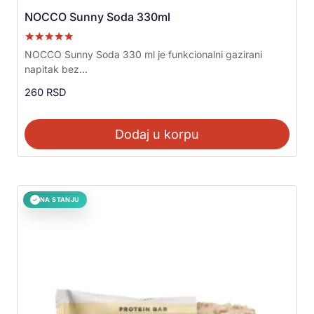
NOCCO Sunny Soda 330ml
Ocenjeno sa
NOCCO Sunny Soda 330 ml je funkcionalni gazirani
5.00
napitak bez...
od 5
260
RSD
Dodaj u korpu
NA STANJU
✓