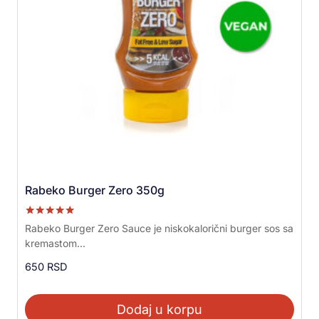
Rabeko Burger Zero 350g
Ocenjeno sa
Rabeko Burger Zero Sauce je niskokalorični burger sos sa
5.00
kremastom...
od 5
650
RSD
Dodaj u korpu