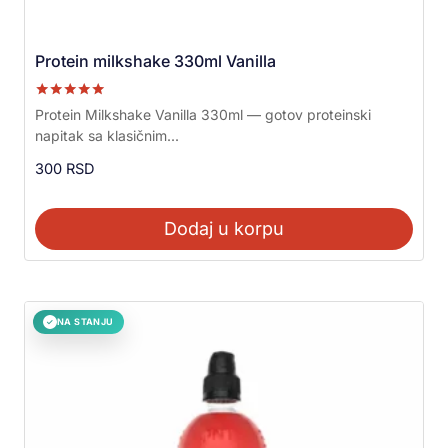
Protein milkshake 330ml Vanilla
Ocenjeno sa
Protein Milkshake Vanilla 330ml — gotov proteinski
5.00
napitak sa klasičnim...
od 5
300
RSD
Dodaj u korpu
NA STANJU
✓