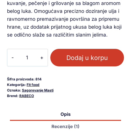
kuvanje, pečenje i grilovanje sa blagom aromom
belog luka. Omogućava precizno doziranje ulja i
ravnomerno premazivanje površina za pripremu
hrane, uz dodatak prijatnog ukusa belog luka koji
se odlično slaže sa različitim slanim jelima.
Dodaj u korpu
Šifra proizvoda:
814
Kategorija:
Fit food
Oznaka:
Sagorevanje Masti
Brend:
RABECO
Opis
Recenzije (1)