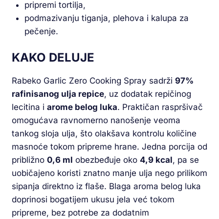
pripremi tortilja,
podmazivanju tiganja, plehova i kalupa za
pečenje.
KAKO DELUJE
Rabeko Garlic Zero Cooking Spray sadrži
97%
rafinisanog ulja repice
, uz dodatak repičinog
lecitina i
arome belog luka
. Praktičan raspršivač
omogućava ravnomerno nanošenje veoma
tankog sloja ulja, što olakšava kontrolu količine
masnoće tokom pripreme hrane. Jedna porcija od
približno
0,6 ml
obezbeđuje oko
4,9 kcal
, pa se
uobičajeno koristi znatno manje ulja nego prilikom
sipanja direktno iz flaše. Blaga aroma belog luka
doprinosi bogatijem ukusu jela već tokom
pripreme, bez potrebe za dodatnim