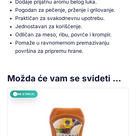
Dodaje prijatnu aromu belog luka.
Pogodan za pečenje, prženje i grilovanje.
Praktičan za svakodnevnu upotrebu.
Jednostavan za korišćenje.
Odličan za meso, ribu, povrće i krompir.
Pomaže u ravnomernom premazivanju
površina za pripremu hrane.
Možda će vam se svideti …
NA STANJU
✓