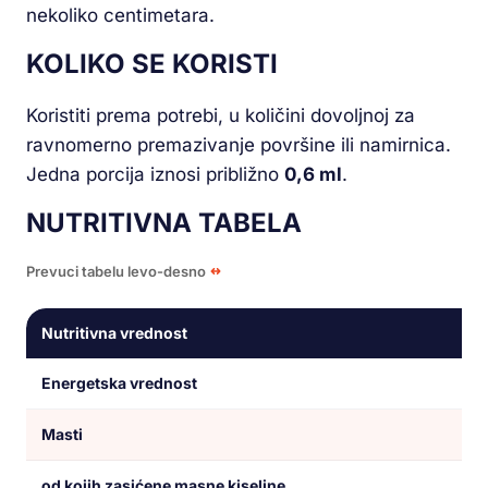
nekoliko centimetara.
KOLIKO SE KORISTI
Koristiti prema potrebi, u količini dovoljnoj za
ravnomerno premazivanje površine ili namirnica.
Jedna porcija iznosi približno
0,6 ml
.
NUTRITIVNA TABELA
Prevuci tabelu levo-desno
Nutritivna vrednost
Energetska vrednost
Masti
od kojih zasićene masne kiseline