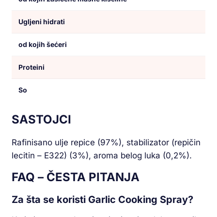
Ugljeni hidrati
od kojih šećeri
Proteini
So
SASTOJCI
Rafinisano ulje repice (97%), stabilizator (repičin
lecitin – E322) (3%), aroma belog luka (0,2%).
FAQ – ČESTA PITANJA
Za šta se koristi Garlic Cooking Spray?