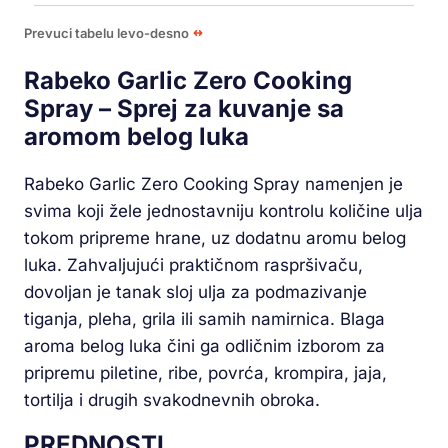
Prevuci tabelu levo-desno
Rabeko Garlic Zero Cooking
Spray – Sprej za kuvanje sa
aromom belog luka
Rabeko Garlic Zero Cooking Spray namenjen je
svima koji žele jednostavniju kontrolu količine ulja
tokom pripreme hrane, uz dodatnu aromu belog
luka. Zahvaljujući praktičnom raspršivaču,
dovoljan je tanak sloj ulja za podmazivanje
tiganja, pleha, grila ili samih namirnica. Blaga
aroma belog luka čini ga odličnim izborom za
pripremu piletine, ribe, povrća, krompira, jaja,
tortilja i drugih svakodnevnih obroka.
PREDNOSTI