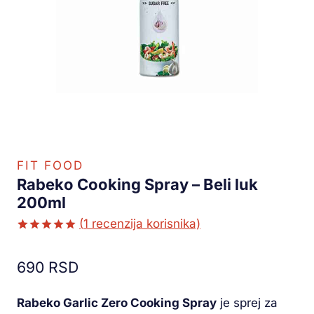
FIT FOOD
Rabeko Cooking Spray – Beli luk
200ml
(
1
recenzija korisnika)
Ocenjeno
1
5.00
od 5
690
RSD
na osnovu
ocene
kupca
Rabeko Garlic Zero Cooking Spray
je sprej za