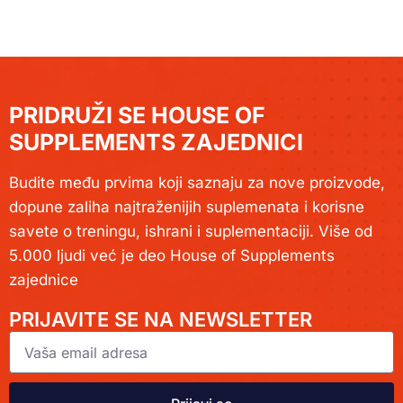
PRIDRUŽI SE HOUSE OF
SUPPLEMENTS ZAJEDNICI
Budite među prvima koji saznaju za nove proizvode,
dopune zaliha najtraženijih suplemenata i korisne
savete o treningu, ishrani i suplementaciji. Više od
5.000 ljudi već je deo House of Supplements
zajednice
PRIJAVITE SE NA NEWSLETTER