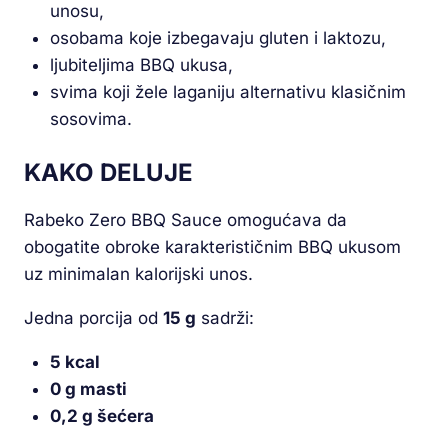
unosu,
osobama koje izbegavaju gluten i laktozu,
ljubiteljima BBQ ukusa,
svima koji žele laganiju alternativu klasičnim
sosovima.
KAKO DELUJE
Rabeko Zero BBQ Sauce omogućava da
obogatite obroke karakterističnim BBQ ukusom
uz minimalan kalorijski unos.
Jedna porcija od
15 g
sadrži:
5 kcal
0 g masti
0,2 g šećera