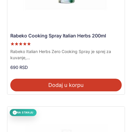
Rabeko Cooking Spray Italian Herbs 200ml
Ocenjeno sa
Rabeko Italian Herbs Zero Cooking Spray je sprej za
5.00
kuvanje,...
od 5
690
RSD
Dodaj u korpu
NA STANJU
✓