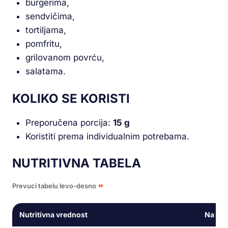
burgerima,
sendvičima,
tortiljama,
pomfritu,
grilovanom povrću,
salatama.
KOLIKO SE KORISTI
Preporučena porcija:
15 g
Koristiti prema individualnim potrebama.
NUTRITIVNA TABELA
Prevuci tabelu levo-desno
Nutritivna vrednost
Na 15 