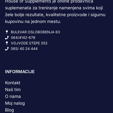
House of Supplements je online prodavnica
suplemenata za treniranje namenjena svima koji
žele bolje rezultate, kvalitetne proizvode i sigurnu
kupovinu na jednom mestu.
BULEVAR OSLOBOĐENJA 63
064/4142-678
VOJVODE STEPE 353
065/ 40 24 444
INFORMACIJE
Kontakt
Naš tim
O nama
Moj nalog
Blog