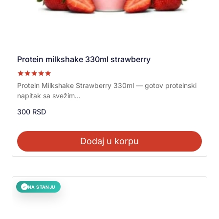
Protein milkshake 330ml strawberry
Ocenjeno sa
Protein Milkshake Strawberry 330ml — gotov proteinski
5.00
napitak sa svežim...
od 5
300
RSD
Dodaj u korpu
NA STANJU
✓