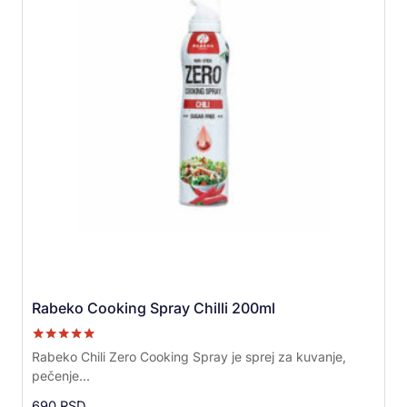
Rabeko Cooking Spray Chilli 200ml
Ocenjeno sa
Rabeko Chili Zero Cooking Spray je sprej za kuvanje,
5.00
pečenje...
od 5
690
RSD