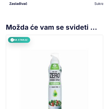
Zaslađivač
Sukraloz
Možda će vam se svideti …
NA STANJU
✓