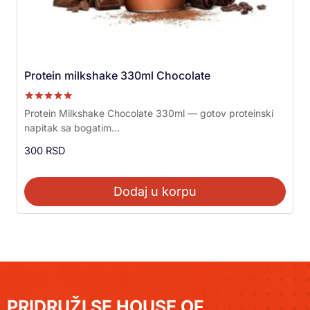
Protein milkshake 330ml Chocolate
Ocenjeno sa
Protein Milkshake Chocolate 330ml — gotov proteinski
5.00
napitak sa bogatim...
od 5
300
RSD
Dodaj u korpu
PRIDRUŽI SE HOUSE OF