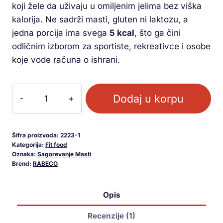
koji žele da uživaju u omiljenim jelima bez viška
kalorija. Ne sadrži masti, gluten ni laktozu, a
jedna porcija ima svega
5 kcal
, što ga čini
odličnim izborom za sportiste, rekreativce i osobe
koje vode računa o ishrani.
Dodaj u korpu
Šifra proizvoda:
2223-1
Kategorija:
Fit food
Oznaka:
Sagorevanje Masti
Brend:
RABECO
Opis
Recenzije (1)