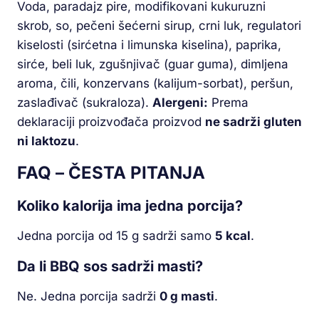
Voda, paradajz pire, modifikovani kukuruzni
skrob, so, pečeni šećerni sirup, crni luk, regulatori
kiselosti (sirćetna i limunska kiselina), paprika,
sirće, beli luk, zgušnjivač (guar guma), dimljena
aroma, čili, konzervans (kalijum-sorbat), peršun,
zaslađivač (sukraloza).
Alergeni:
Prema
deklaraciji proizvođača proizvod
ne sadrži gluten
ni laktozu
.
FAQ – ČESTA PITANJA
Koliko kalorija ima jedna porcija?
Jedna porcija od 15 g sadrži samo
5 kcal
.
Da li BBQ sos sadrži masti?
Ne. Jedna porcija sadrži
0 g masti
.