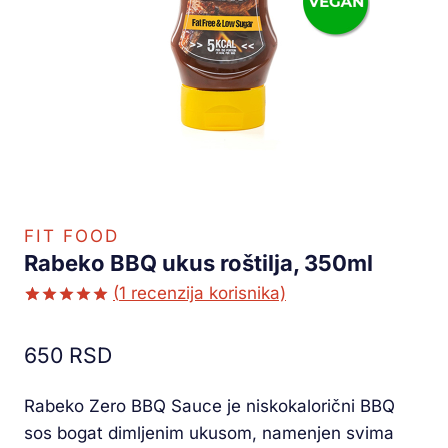
FIT FOOD
Rabeko BBQ ukus roštilja, 350ml
(
1
recenzija korisnika)
Ocenjeno
1
5.00
od 5
650
RSD
na osnovu
ocene
kupca
Rabeko Zero BBQ Sauce je niskokalorični BBQ
sos bogat dimljenim ukusom, namenjen svima