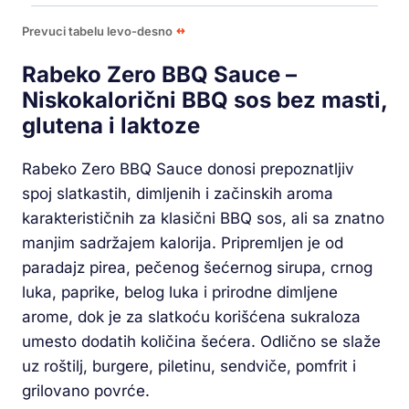
Prevuci tabelu levo-desno
Rabeko Zero BBQ Sauce –
Niskokalorični BBQ sos bez masti,
glutena i laktoze
Rabeko Zero BBQ Sauce donosi prepoznatljiv
spoj slatkastih, dimljenih i začinskih aroma
karakterističnih za klasični BBQ sos, ali sa znatno
manjim sadržajem kalorija. Pripremljen je od
paradajz pirea, pečenog šećernog sirupa, crnog
luka, paprike, belog luka i prirodne dimljene
arome, dok je za slatkoću korišćena sukraloza
umesto dodatih količina šećera. Odlično se slaže
uz roštilj, burgere, piletinu, sendviče, pomfrit i
grilovano povrće.