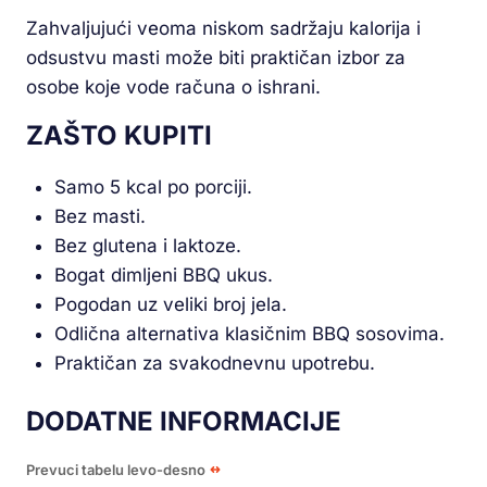
Zahvaljujući veoma niskom sadržaju kalorija i
odsustvu masti može biti praktičan izbor za
osobe koje vode računa o ishrani.
ZAŠTO KUPITI
Samo 5 kcal po porciji.
Bez masti.
Bez glutena i laktoze.
Bogat dimljeni BBQ ukus.
Pogodan uz veliki broj jela.
Odlična alternativa klasičnim BBQ sosovima.
Praktičan za svakodnevnu upotrebu.
DODATNE INFORMACIJE
Prevuci tabelu levo-desno