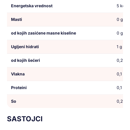
Energetska vrednost
5 kcal 
Masti
0 g
od kojih zasićene masne kiseline
0 g
Ugljeni hidrati
1 g
od kojih šećeri
0,2 g
Vlakna
0,1 g
Proteini
0,1 g
So
0,2 g
SASTOJCI