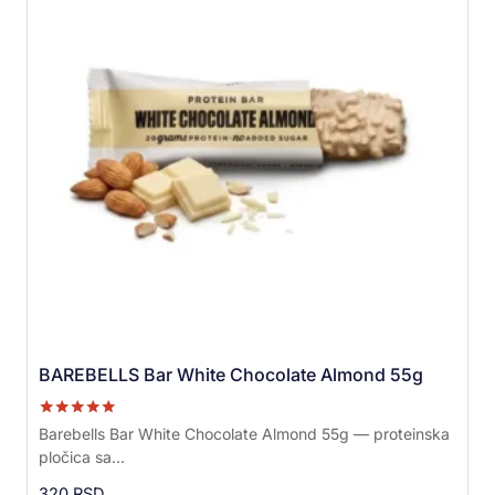
BAREBELLS Bar White Chocolate Almond 55g
Ocenjeno sa
Barebells Bar White Chocolate Almond 55g — proteinska
5.00
pločica sa...
od 5
320
RSD