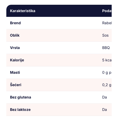
Karakteristika
Podatak
Brend
Rabeko
Oblik
Sos
Vrsta
BBQ
Kalorije
5 kcal po
Masti
0 g po po
Šećeri
0,2 g po 
Bez glutena
Da
Bez laktoze
Da