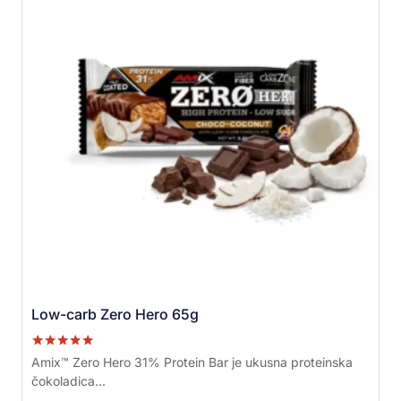
Low-carb Zero Hero 65g
Ocenjeno sa
Amix™ Zero Hero 31% Protein Bar je ukusna proteinska
5.00
čokoladica...
od 5