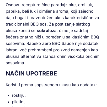
Osnovu recepture čine paradajz pire, crni luk,
paprika, beli luk i dimljena aroma, koji zajedno
daju bogat i uravnotežen ukus karakterističan za
tradicionalni BBQ sos. Za postizanje slatkog
ukusa koristi se
sukraloza
, čime je sadržaj
šećera znatno niži u poređenju sa klasičnim BBQ
sosovima. Rabeko Zero BBQ Sauce nije dodatak
ishrani već prehrambeni proizvod namenjen kao
ukusna alternativa standardnim visokokaloričnim
sosovima.
NAČIN UPOTREBE
Koristiti prema sopstvenom ukusu kao dodatak:
roštilju,
piletini,