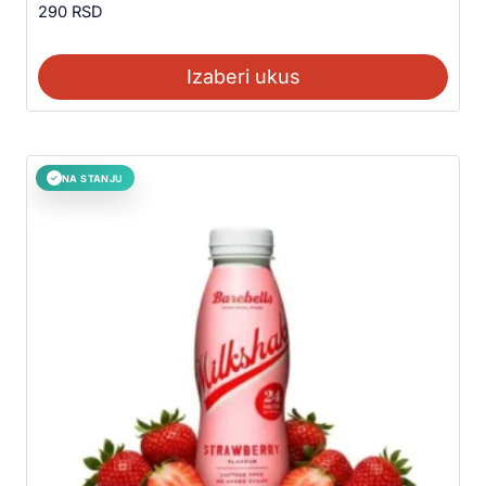
290
RSD
Izaberi ukus
NA STANJU
✓