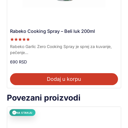
Rabeko Cooking Spray – Beli luk 200ml
Ocenjeno sa
Rabeko Garlic Zero Cooking Spray je sprej za kuvanje,
5.00
pečenje...
od 5
690
RSD
Dodaj u korpu
Povezani proizvodi
NA STANJU
✓