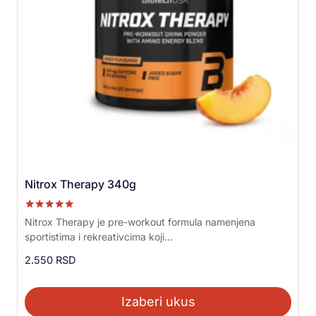
Nitrox Therapy 340g
Ocenjeno sa
Nitrox Therapy je pre-workout formula namenjena
5.00
sportistima i rekreativcima koji...
od 5
2.550
RSD
Izaberi ukus