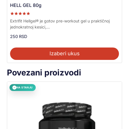
HELL GEL 80g
Ocenjeno sa
Extrifit Hellgel® je gotov pre-workout gel u praktičnoj
5.00
jednokratnoj kesici,...
od 5
250
RSD
Izaberi ukus
Povezani proizvodi
NA STANJU
✓