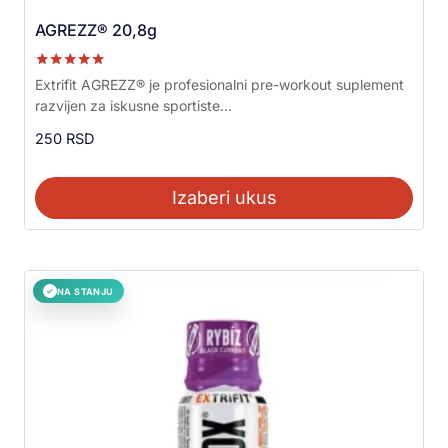
AGREZZ® 20,8g
Ocenjeno sa
Extrifit AGREZZ® je profesionalni pre-workout suplement
5.00
razvijen za iskusne sportiste...
od 5
250
RSD
Izaberi ukus
NA STANJU
✓