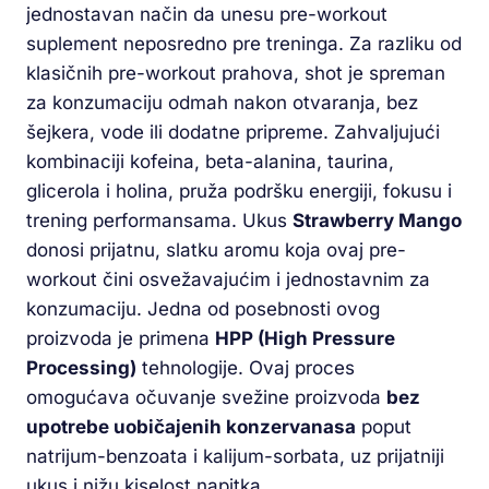
jednostavan način da unesu pre-workout
suplement neposredno pre treninga. Za razliku od
klasičnih pre-workout prahova, shot je spreman
za konzumaciju odmah nakon otvaranja, bez
šejkera, vode ili dodatne pripreme. Zahvaljujući
kombinaciji kofeina, beta-alanina, taurina,
glicerola i holina, pruža podršku energiji, fokusu i
trening performansama. Ukus
Strawberry Mango
donosi prijatnu, slatku aromu koja ovaj pre-
workout čini osvežavajućim i jednostavnim za
konzumaciju. Jedna od posebnosti ovog
proizvoda je primena
HPP (High Pressure
Processing)
tehnologije. Ovaj proces
omogućava očuvanje svežine proizvoda
bez
upotrebe uobičajenih konzervanasa
poput
natrijum-benzoata i kalijum-sorbata, uz prijatniji
ukus i nižu kiselost napitka.