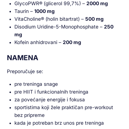
GlycoPWR® (glicerol 99,7%) –
2000 mg
Taurin –
1000 mg
VitaCholine® (holin bitartrat) –
500 mg
Disodium Uridine-5-Monophosphate –
250
mg
Kofein anhidrovani –
200 mg
NAMENA
Preporučuje se:
pre treninga snage
pre HIIT i funkcionalnih treninga
za povećanje energije i fokusa
sportistima koji žele praktičan pre-workout
bez pripreme
kada je potreban brz unos pre treninga