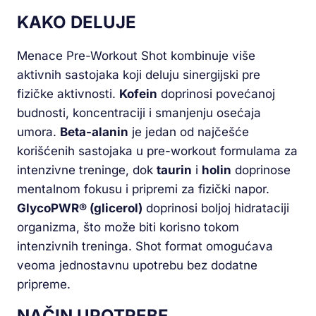
KAKO DELUJE
Menace Pre-Workout Shot kombinuje više
aktivnih sastojaka koji deluju sinergijski pre
fizičke aktivnosti.
Kofein
doprinosi povećanoj
budnosti, koncentraciji i smanjenju osećaja
umora.
Beta-alanin
je jedan od najčešće
korišćenih sastojaka u pre-workout formulama za
intenzivne treninge, dok
taurin
i
holin
doprinose
mentalnom fokusu i pripremi za fizički napor.
GlycoPWR® (glicerol)
doprinosi boljoj hidrataciji
organizma, što može biti korisno tokom
intenzivnih treninga. Shot format omogućava
veoma jednostavnu upotrebu bez dodatne
pripreme.
NAČIN UPOTREBE