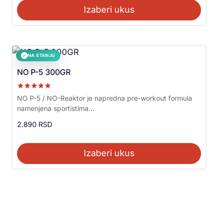
Izaberi ukus
NA STANJU
✓
NO P-5 300GR
Ocenjeno sa
NO P-5 / NO-Reaktor je napredna pre-workout formula
5.00
namenjena sportistima...
od 5
2.890
RSD
Izaberi ukus