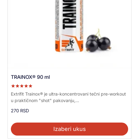
TRAINOX® 90 ml
Ocenjeno sa
Extrifit Trainox® je ultra-koncentrovani tečni pre-workout
5.00
u praktičnom "shot" pakovanju,...
od 5
270
RSD
Izaberi ukus