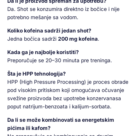
Da li je proizvod spreman za upotrebu?
Da. Shot se konzumira direktno iz bočice i nije
potrebno mešanje sa vodom.
Koliko kofeina sadrži jedan shot?
Jedna bočica sadrži
200 mg kofeina
.
Kada ga je najbolje koristiti?
Preporučuje se 20–30 minuta pre treninga.
Šta je HPP tehnologija?
HPP (High Pressure Processing) je proces obrade
pod visokim pritiskom koji omogućava očuvanje
svežine proizvoda bez upotrebe konzervanasa
poput natrijum-benzoata i kalijum-sorbata.
Da li se može kombinovati sa energetskim
pićima ili kafom?