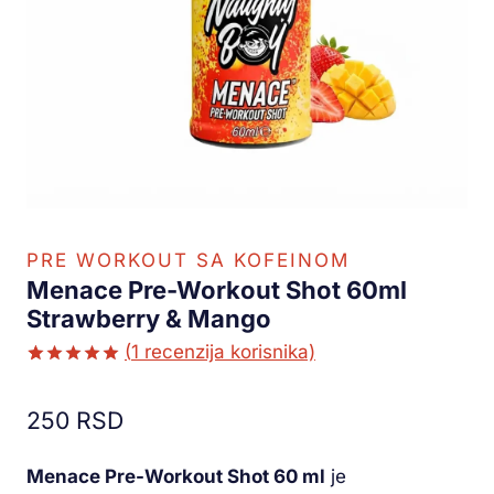
PRE WORKOUT SA KOFEINOM
Menace Pre-Workout Shot 60ml
Strawberry & Mango
(
1
recenzija korisnika)
Ocenjeno
1
5.00
od 5
250
RSD
na osnovu
ocene
kupca
Menace Pre-Workout Shot 60 ml
je