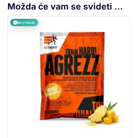
Možda će vam se svideti …
NA STANJU
✓