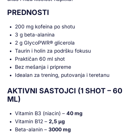
PREDNOSTI
200 mg kofeina po shotu
3 g beta-alanina
2 g GlycoPWR® glicerola
Taurin i holin za podršku fokusu
Praktičan 60 ml shot
Bez mešanja i pripreme
Idealan za trening, putovanja i teretanu
AKTIVNI SASTOJCI (1 SHOT – 60
ML)
Vitamin B3 (niacin) –
40 mg
Vitamin B12 –
2,5 μg
Beta-alanin –
3000 mg