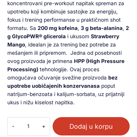
koncentrovani pre-workout napitak spreman za
upotrebu koji kombinuje sastojke za energiju,
fokus i trening performanse u praktičnom shot
formatu. Sa
200 mg kofeina
,
3 g beta-alanina
,
2
g GlycoPWR® glicerola
i ukusom
Strawberry
Mango
, idealan je za trening bez potrebe za
mešanjem ili pripremom. Jedna od posebnosti
ovog proizvoda je primena
HPP (High Pressure
Processing)
tehnologije. Ovaj proces
omogućava očuvanje svežine proizvoda
bez
upotrebe uobičajenih konzervanasa
poput
natrijum-benzoata i kalijum-sorbata, uz prijatniji
ukus i nižu kiselost napitka.
Dodaj u korpu