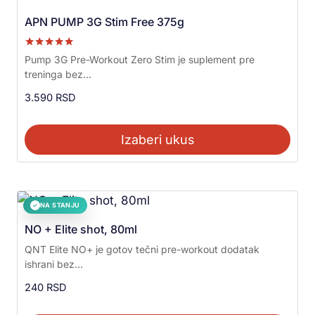
APN PUMP 3G Stim Free 375g
Ocenjeno sa
Pump 3G Pre-Workout Zero Stim je suplement pre
5.00
treninga bez...
od 5
3.590
RSD
Izaberi ukus
NA STANJU
✓
NO + Elite shot, 80ml
QNT Elite NO+ je gotov tečni pre-workout dodatak
ishrani bez...
240
RSD