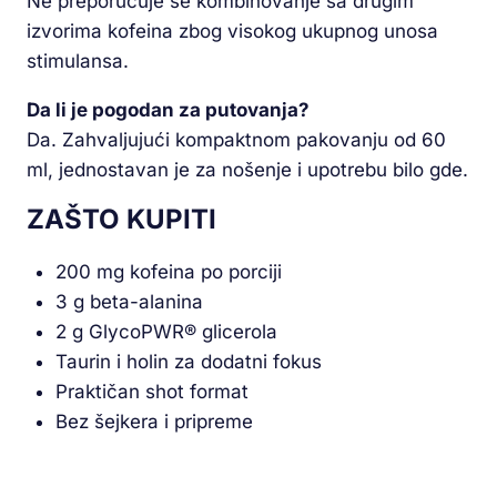
Ne preporučuje se kombinovanje sa drugim
izvorima kofeina zbog visokog ukupnog unosa
stimulansa.
Da li je pogodan za putovanja?
Da. Zahvaljujući kompaktnom pakovanju od 60
ml, jednostavan je za nošenje i upotrebu bilo gde.
ZAŠTO KUPITI
200 mg kofeina po porciji
3 g beta-alanina
2 g GlycoPWR® glicerola
Taurin i holin za dodatni fokus
Praktičan shot format
Bez šejkera i pripreme