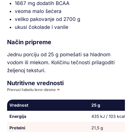
1667 mg dodatih BCAA
veoma malo šećera
veliko pakovanje od 2700 g
ukusi čokolade i vanile
Način pripreme
Jednu porciju od 25 g pomešati sa hladnom
vodom ili mlekom. Količinu tečnosti prilagoditi
željenoj teksturi.
Nutritivne vrednosti
Prevuci tabelu levo-desno
Vrednost
25 g
Energija
435 kJ / 103 kcal
Proteini
21,5 g