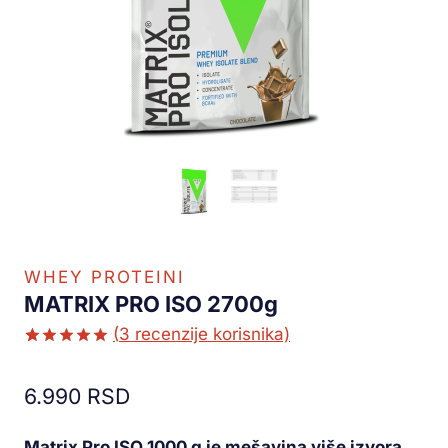
WHEY PROTEINI
MATRIX PRO ISO 2700g
(
3
recenzije korisnika)
Ocenjeno
2
5.00
od 5
6.990
RSD
na osnovu
ocene
kupca
Matrix Pro ISO 1000 g je mešavina više izvora