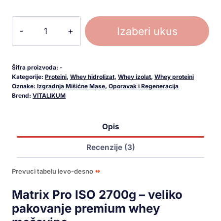
Izaberi ukus
Šifra proizvoda:
-
Kategorije:
Proteini
,
Whey hidrolizat
,
Whey izolat
,
Whey proteini
Oznake:
Izgradnja Mišićne Mase
,
Oporavak i Regeneracija
Brend:
VITALIKUM
Opis
Recenzije (3)
Prevuci tabelu levo-desno
Matrix Pro ISO 2700g – veliko
pakovanje premium whey