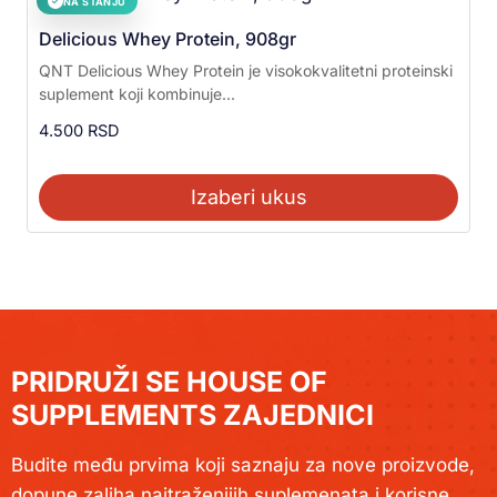
NA STANJU
✓
Delicious Whey Protein, 908gr
QNT Delicious Whey Protein je visokokvalitetni proteinski
suplement koji kombinuje...
4.500
RSD
Izaberi ukus
PRIDRUŽI SE HOUSE OF
SUPPLEMENTS ZAJEDNICI
Budite među prvima koji saznaju za nove proizvode,
dopune zaliha najtraženijih suplemenata i korisne