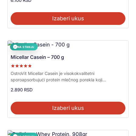
6.100
RSD
Izaberi ukus
NA STANJU
✓
Micellar Casein – 700 g
Ocenjeno sa
OstroVit Micellar Casein je visokokvalitetni
5.00
sporoapsorbujući protein mlečnog porekla koji...
od 5
2.890
RSD
Izaberi ukus