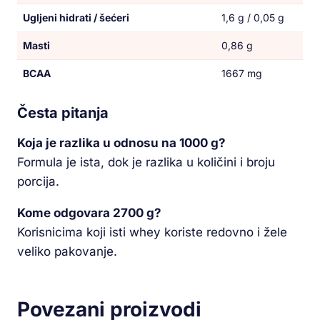
Ugljeni hidrati / šećeri
1,6 g / 0,05 g
Masti
0,86 g
BCAA
1667 mg
Česta pitanja
Koja je razlika u odnosu na 1000 g?
Formula je ista, dok je razlika u količini i broju
porcija.
Kome odgovara 2700 g?
Korisnicima koji isti whey koriste redovno i žele
veliko pakovanje.
Povezani proizvodi