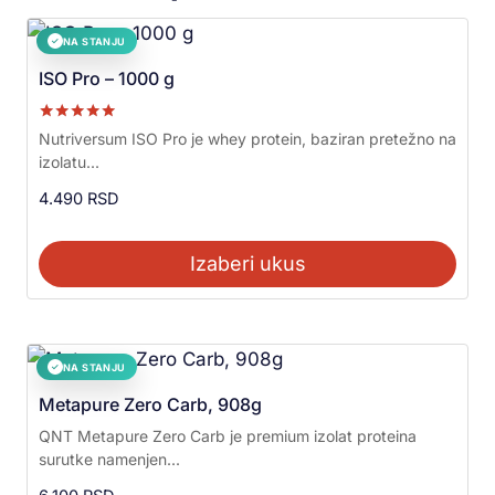
NA STANJU
✓
ISO Pro – 1000 g
Ocenjeno sa
Nutriversum ISO Pro je whey protein, baziran pretežno na
5.00
izolatu...
od 5
4.490
RSD
Izaberi ukus
NA STANJU
✓
Metapure Zero Carb, 908g
QNT Metapure Zero Carb je premium izolat proteina
surutke namenjen...