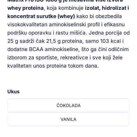
whey proteina
, koja kombinuje
izolat, hidrolizat i
koncentrat surutke (whey)
kako bi obezbedila
visokokvalitetan aminokiselinski profil i efikasnu
podršku oporavku i rastu mišića. Jedna porcija od
25 g sadrži čak 21,5 g proteina, samo 103 kcal i
dodatne BCAA aminokiseline, što ga čini odličnim
izborom za sportiste, rekreativce i sve koji žele
kvalitetan unos proteina tokom dana.
Ukus
ČOKOLADA
VANILA