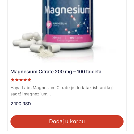
Magnesium Citrate 200 mg – 100 tableta
Ocenjeno sa
Haya Labs Magnesium Citrate je dodatak ishrani koji
5.00
sadrži magnezijum...
od 5
2.100
RSD
Dodaj u korpu