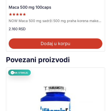
Maca 500 mg 100caps
Ocenjeno sa
NOW Maca 500 mg sadrži 500 mg praha korena make...
5.00
od 5
2.160
RSD
Dodaj u korpu
Povezani proizvodi
NA STANJU
✓