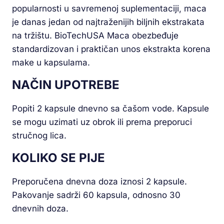
popularnosti u savremenoj suplementaciji, maca
je danas jedan od najtraženijih biljnih ekstrakata
na tržištu. BioTechUSA Maca obezbeđuje
standardizovan i praktičan unos ekstrakta korena
make u kapsulama.
NAČIN UPOTREBE
Popiti 2 kapsule dnevno sa čašom vode. Kapsule
se mogu uzimati uz obrok ili prema preporuci
stručnog lica.
KOLIKO SE PIJE
Preporučena dnevna doza iznosi 2 kapsule.
Pakovanje sadrži 60 kapsula, odnosno 30
dnevnih doza.