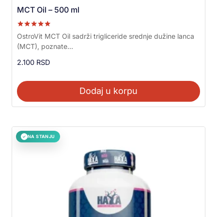
MCT Oil – 500 ml
Ocenjeno sa
OstroVit MCT Oil sadrži trigliceride srednje dužine lanca
5.00
(MCT), poznate...
od 5
2.100
RSD
Dodaj u korpu
NA STANJU
✓