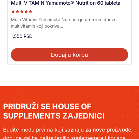
Multi VITAMIN Yamamoto® Nutrition 60 tableta
Ocenjeno sa
Multi Vitamin Yamamoto Nutrition je premium dnevni
5.00
multivitamin koji pokriva...
od 5
1.550
RSD
Dodaj u korpu
PRIDRUŽI SE HOUSE OF
SUPPLEMENTS ZAJEDNICI
Budite među prvima koji saznaju za nove proizvode,
dopune zaliha najtraženijih suplemenata i korisne