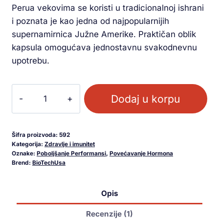
Perua vekovima se koristi u tradicionalnoj ishrani
i poznata je kao jedna od najpopularnijih
supernamirnica Južne Amerike. Praktičan oblik
kapsula omogućava jednostavnu svakodnevnu
upotrebu.
Dodaj u korpu
Šifra proizvoda:
592
Kategorija:
Zdravlje i imunitet
Oznake:
Poboljšanje Performansi
,
Povećavanje Hormona
Brend:
BioTechUsa
Opis
Recenzije (1)