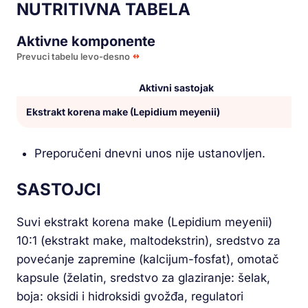
NUTRITIVNA TABELA
Aktivne komponente
Prevuci tabelu levo-desno
Aktivni sastojak
Ekstrakt korena make (Lepidium meyenii)
Preporučeni dnevni unos nije ustanovljen.
SASTOJCI
Suvi ekstrakt korena make (Lepidium meyenii)
10:1 (ekstrakt make, maltodekstrin), sredstvo za
povećanje zapremine (kalcijum-fosfat), omotač
kapsule (želatin, sredstvo za glaziranje: šelak,
boja: oksidi i hidroksidi gvožđa, regulatori