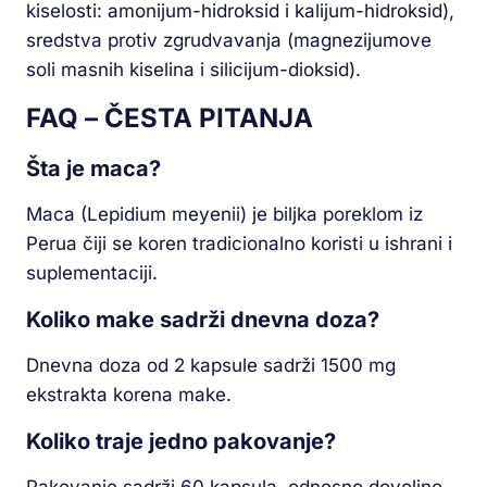
kiselosti: amonijum-hidroksid i kalijum-hidroksid),
sredstva protiv zgrudvavanja (magnezijumove
soli masnih kiselina i silicijum-dioksid).
FAQ – ČESTA PITANJA
Šta je maca?
Maca (Lepidium meyenii) je biljka poreklom iz
Perua čiji se koren tradicionalno koristi u ishrani i
suplementaciji.
Koliko make sadrži dnevna doza?
Dnevna doza od 2 kapsule sadrži 1500 mg
ekstrakta korena make.
Koliko traje jedno pakovanje?