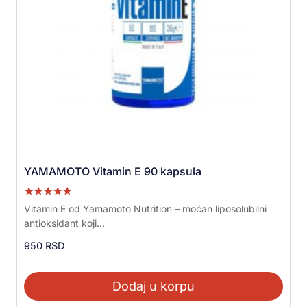
YAMAMOTO Vitamin E 90 kapsula
Ocenjeno sa
Vitamin E od Yamamoto Nutrition – moćan liposolubilni
5.00
antioksidant koji...
od 5
950
RSD
Dodaj u korpu