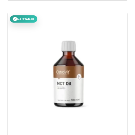
NA STANJU
✓