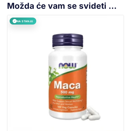
Možda će vam se svideti …
NA STANJU
✓