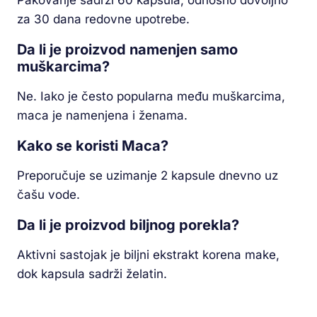
Pakovanje sadrži 60 kapsula, odnosno dovoljno
za 30 dana redovne upotrebe.
Da li je proizvod namenjen samo
muškarcima?
Ne. Iako je često popularna među muškarcima,
maca je namenjena i ženama.
Kako se koristi Maca?
Preporučuje se uzimanje 2 kapsule dnevno uz
čašu vode.
Da li je proizvod biljnog porekla?
Aktivni sastojak je biljni ekstrakt korena make,
dok kapsula sadrži želatin.