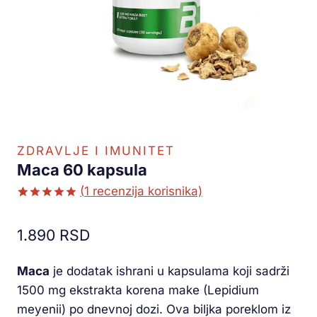
ZDRAVLJE I IMUNITET
Maca 60 kapsula
(
1
recenzija korisnika)
Ocenjeno
1
5.00
od 5
1.890
RSD
na osnovu
ocene
kupca
Maca
je dodatak ishrani u kapsulama koji sadrži
1500 mg ekstrakta korena make (Lepidium
meyenii) po dnevnoj dozi. Ova biljka poreklom iz