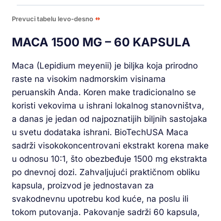
Prevuci tabelu levo-desno
MACA 1500 MG – 60 KAPSULA
Maca (Lepidium meyenii) je biljka koja prirodno
raste na visokim nadmorskim visinama
peruanskih Anda. Koren make tradicionalno se
koristi vekovima u ishrani lokalnog stanovništva,
a danas je jedan od najpoznatijih biljnih sastojaka
u svetu dodataka ishrani. BioTechUSA Maca
sadrži visokokoncentrovani ekstrakt korena make
u odnosu 10:1, što obezbeđuje 1500 mg ekstrakta
po dnevnoj dozi. Zahvaljujući praktičnom obliku
kapsula, proizvod je jednostavan za
svakodnevnu upotrebu kod kuće, na poslu ili
tokom putovanja. Pakovanje sadrži 60 kapsula,