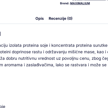
Brend:
MAXIMALIUM
Opis
Recenzije (0)
N
iju izolata proteina soje i koncentrata proteina surut
roteini doprinose rastu i održavanju mišićne mase, kao i
ruža dobru nutritivnu vrednost uz povoljnu cenu, zbog čeg
 aromama i zaslađivačima, lako se rastvara i može se kor
oje