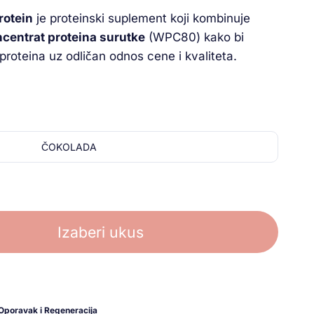
otein
je proteinski suplement koji kombinuje
oncentrat proteina surutke
(WPC80) kako bi
proteina uz odličan odnos cene i kvaliteta.
ČOKOLADA
Izaberi ukus
Oporavak i Regeneracija