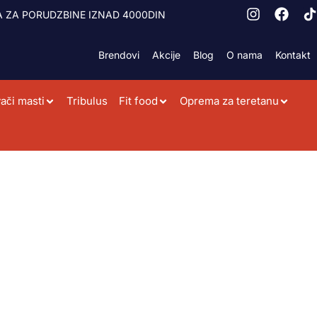
 ZA PORUDZBINE IZNAD 4000DIN
Brendovi
Akcije
Blog
O nama
Kontakt
ači masti
Tribulus
Fit food
Oprema za teretanu