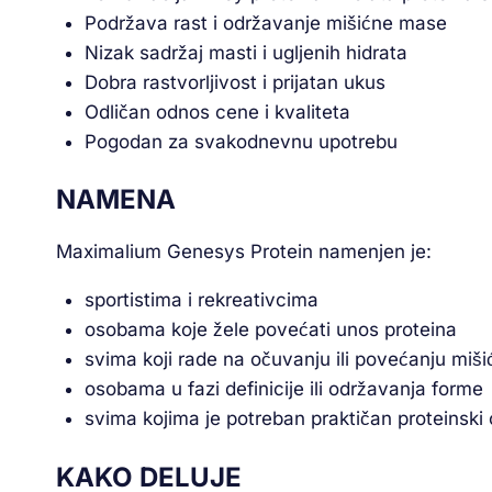
Podržava rast i održavanje mišićne mase
Nizak sadržaj masti i ugljenih hidrata
Dobra rastvorljivost i prijatan ukus
Odličan odnos cene i kvaliteta
Pogodan za svakodnevnu upotrebu
NAMENA
Maximalium Genesys Protein namenjen je:
sportistima i rekreativcima
osobama koje žele povećati unos proteina
svima koji rade na očuvanju ili povećanju miš
osobama u fazi definicije ili održavanja forme
svima kojima je potreban praktičan proteinski
KAKO DELUJE