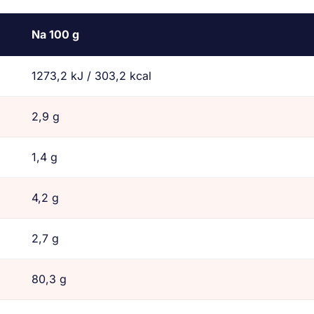
Na 100 g
1273,2 kJ / 303,2 kcal
2,9 g
1,4 g
4,2 g
2,7 g
80,3 g