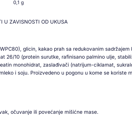
0,1 g
I U ZAVISNOSTI OD UKUSA
e (WPC80), glicin, kakao prah sa redukovanim sadržajem
t 26/10 (protein surutke, rafinisano palmino ulje, stabil
eatin monohidrat, zaslađivači (natrijum-ciklamat, sukral
mleko i soju. Proizvedeno u pogonu u kome se koriste mle
avak, očuvanje ili povećanje mišićne mase.