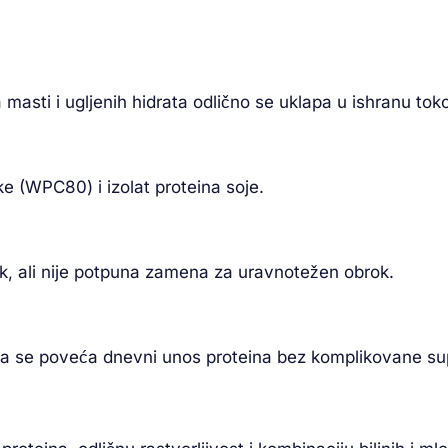
masti i ugljenih hidrata odlično se uklapa u ishranu toko
e (WPC80) i izolat proteina soje.
k, ali nije potpuna zamena za uravnotežen obrok.
 da se poveća dnevni unos proteina bez komplikovane su