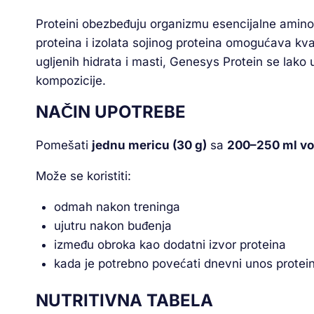
Proteini obezbeđuju organizmu esencijalne aminok
proteina i izolata sojinog proteina omogućava kval
ugljenih hidrata i masti, Genesys Protein se lako 
kompozicije.
NAČIN UPOTREBE
Pomešati
jednu mericu (30 g)
sa
200–250 ml vod
Može se koristiti:
odmah nakon treninga
ujutru nakon buđenja
između obroka kao dodatni izvor proteina
kada je potrebno povećati dnevni unos protei
NUTRITIVNA TABELA