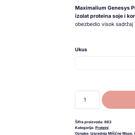
Maximalium Genesys Pr
izolat proteina soje i k
obezbedio visok sadržaj 
Ukus
Šifra proizvoda:
663
Kategorija:
Proteini
Oznake:
Izgradnja Mišićne Mase
,