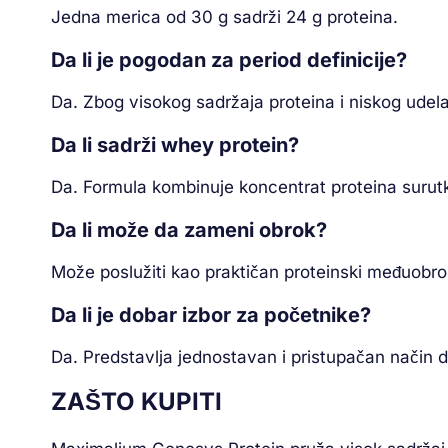
Jedna merica od 30 g sadrži 24 g proteina.
Da li je pogodan za period definicije?
Da. Zbog visokog sadržaja proteina i niskog udela 
Da li sadrži whey protein?
Da. Formula kombinuje koncentrat proteina surutk
Da li može da zameni obrok?
Može poslužiti kao praktičan proteinski međuobro
Da li je dobar izbor za početnike?
Da. Predstavlja jednostavan i pristupačan način
ZAŠTO KUPITI