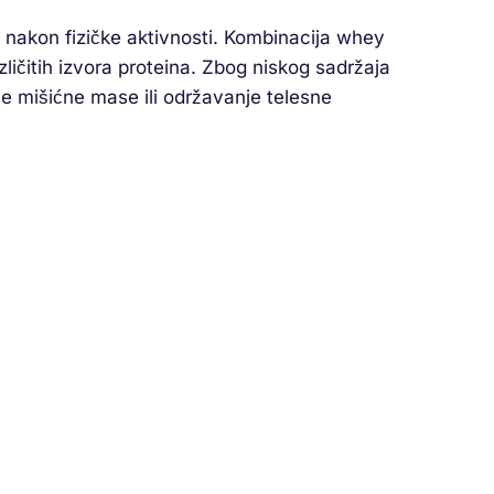
 nakon fizičke aktivnosti. Kombinacija whey
ličitih izvora proteina. Zbog niskog sadržaja
nje mišićne mase ili održavanje telesne