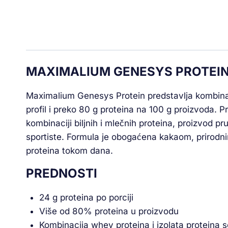
MAXIMALIUM GENESYS PROTEI
Maximalium Genesys Protein predstavlja kombinac
profil i preko 80 g proteina na 100 g proizvoda. P
kombinaciji biljnih i mlečnih proteina, proizvod p
sportiste. Formula je obogaćena kakaom, prirodnim
proteina tokom dana.
PREDNOSTI
24 g proteina po porciji
Više od 80% proteina u proizvodu
Kombinacija whey proteina i izolata proteina s