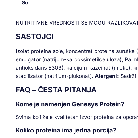
So
NUTRITIVNE VREDNOSTI SE MOGU RAZLIKOVAT
SASTOJCI
Izolat proteina soje, koncentrat proteina surutk
emulgator (natrijum-karboksimetilceluloza), Palmla
antioksidans E306), kalcijum-kazeinat (mleko), kr
stabilizator (natrijum-glukonat).
Alergeni:
Sadrži 
FAQ – ČESTA PITANJA
Kome je namenjen Genesys Protein?
Svima koji žele kvalitetan izvor proteina za opor
Koliko proteina ima jedna porcija?