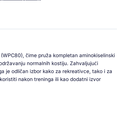
ke (WPC80), čime pruža kompletan aminokiselinski
 održavanju normalnih kostiju. Zahvaljujući
a je odličan izbor kako za rekreativce, tako i za
istiti nakon treninga ili kao dodatni izvor