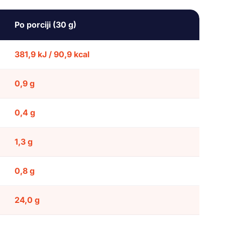
Po porciji (30 g)
381,9 kJ / 90,9 kcal
0,9 g
0,4 g
1,3 g
0,8 g
24,0 g