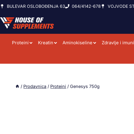
BULEVAR OSLOBOĐENJA 63
064/4142-678
VOJVODE ST
Proteini
Kreatin
Aminokiseline
Zdravlje i imuni
/
Prodavnica
/
Proteini
/
Genesys 750g