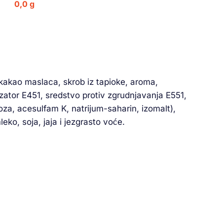
0,0 g
 kakao maslaca, skrob iz tapioke, aroma,
izator E451, sredstvo protiv zgrudnjavanja E551,
oza, acesulfam K, natrijum-saharin, izomalt),
ko, soja, jaja i jezgrasto voće.