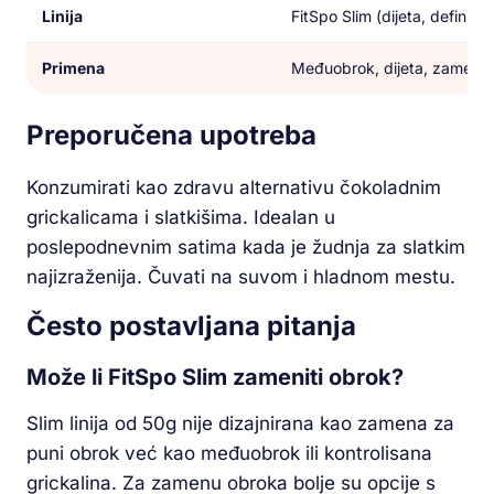
Linija
FitSpo Slim (dijeta, definicija
Primena
Međuobrok, dijeta, zamena 
Preporučena upotreba
Konzumirati kao zdravu alternativu čokoladnim
grickalicama i slatkišima. Idealan u
poslepodnevnim satima kada je žudnja za slatkim
najizraženija. Čuvati na suvom i hladnom mestu.
Često postavljana pitanja
Može li FitSpo Slim zameniti obrok?
Slim linija od 50g nije dizajnirana kao zamena za
puni obrok već kao međuobrok ili kontrolisana
grickalina. Za zamenu obroka bolje su opcije s