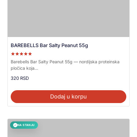
BAREBELLS Bar Salty Peanut 55g
Ocenjeno sa
Barebells Bar Salty Peanut 55g — nordijska proteinska
5.00
pločica koja...
od 5
320
RSD
Dodaj u korpu
NA STANJU
✓