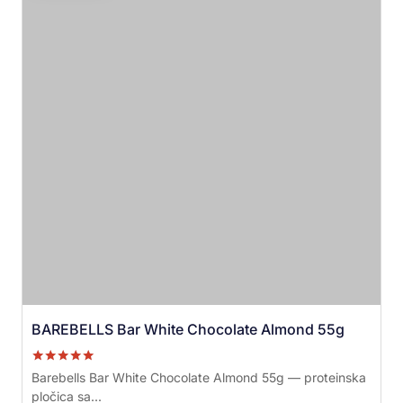
BAREBELLS Bar White Chocolate Almond 55g
Ocenjeno sa
Barebells Bar White Chocolate Almond 55g — proteinska
5.00
pločica sa...
od 5