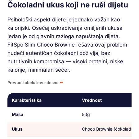
Čokoladni ukus koji ne ruši dijetu
Psihološki aspekt dijete je jednako važan kao
kalorijski. Osećaj uskraćivanja omiljenih ukusa
jedan je od glavnih razloga napuštanja dijeta.
FitSpo Slim Choco Brownie rešava ovaj problem
nudeći autentičan čokoladni doživljaj bez
nutritivnih kompromisa — visoki proteini, niske
kalorije, minimalan šećer.
Prevuci tabelu levo-desno
Karakteristika
Vrednost
Masa
50g
Ukus
Choco Brownie (čokolada)