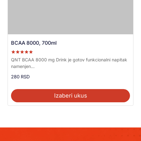
BCAA 8000, 700ml
Ocenjeno sa
QNT BCAA 8000 mg Drink je gotov funkcionalni napitak
5.00
namenjen...
od 5
280
RSD
Izaberi ukus