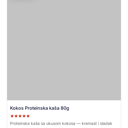
Kokos Proteinska kaša 80g
Ocenjeno sa
Proteinska kaša sa ukusom kokosa — kremast i sladak
5.00