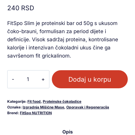
5.00
od 5
240
RSD
na osnovu
ocene
kupca
FitSpo Slim je proteinski bar od 50g s ukusom
čoko-brauni, formulisan za period dijete i
definicije. Visok sadržaj proteina, kontrolisane
kalorije i intenzivan čokoladni ukus čine ga
savršenom fit grickalinom.
Dodaj u korpu
Kategorije:
Fit food
,
Proteinske čokoladice
Oznake:
Izgradnja Mišićne Mase
,
Oporavak i Regeneracija
Brend:
FitSpo NUTRITION
Opis