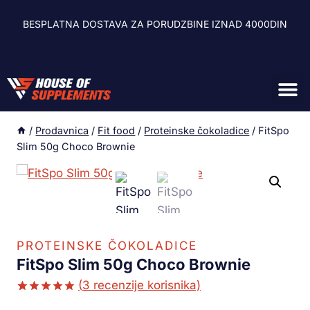
BESPLATNA DOSTAVA ZA PORUDZBINE IZNAD 4000DIN
/
Prodavnica
/
Fit food
/
Proteinske čokoladice
/
FitSpo
Slim 50g Choco Brownie
PROTEINSKE ČOKOLADICE
FitSpo Slim 50g Choco Brownie
(
3
recenzije korisnika)
Ocenjeno
2