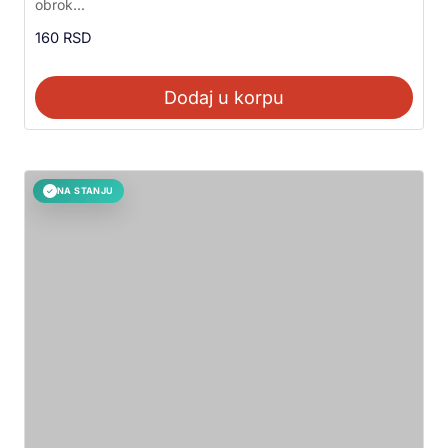
obrok...
od 5
160
RSD
Dodaj u korpu
NA STANJU
✓