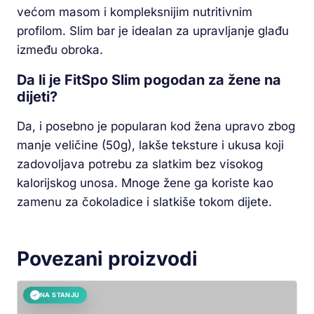
većom masom i kompleksnijim nutritivnim
profilom. Slim bar je idealan za upravljanje glađu
između obroka.
Da li je FitSpo Slim pogodan za žene na
dijeti?
Da, i posebno je popularan kod žena upravo zbog
manje veličine (50g), lakše teksture i ukusa koji
zadovoljava potrebu za slatkim bez visokog
kalorijskog unosa. Mnoge žene ga koriste kao
zamenu za čokoladice i slatkiše tokom dijete.
Povezani proizvodi
NA STANJU
✓