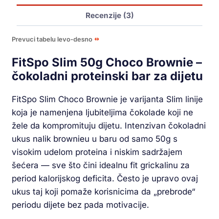
Recenzije (3)
Prevuci tabelu levo-desno
FitSpo Slim 50g Choco Brownie –
čokoladni proteinski bar za dijetu
FitSpo Slim Choco Brownie je varijanta Slim linije
koja je namenjena ljubiteljima čokolade koji ne
žele da kompromituju dijetu. Intenzivan čokoladni
ukus nalik brownieu u baru od samo 50g s
visokim udelom proteina i niskim sadržajem
šećera — sve što čini idealnu fit grickalinu za
period kalorijskog deficita. Često je upravo ovaj
ukus taj koji pomaže korisnicima da „prebrode“
periodu dijete bez pada motivacije.