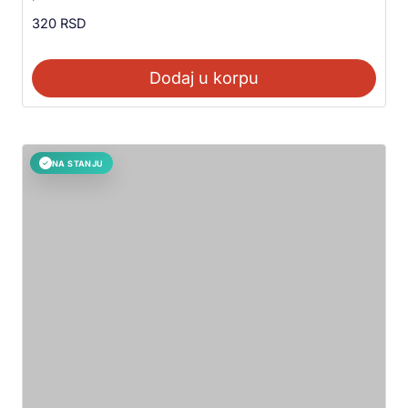
320
RSD
Dodaj u korpu
NA STANJU
✓