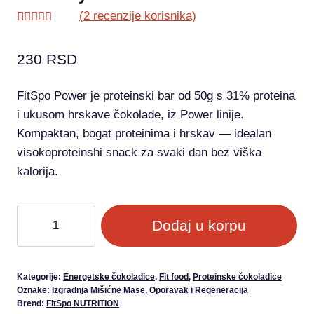
(
2
recenzije korisnika)
Ocenjeno
1
5.00
od 5
230
RSD
na osnovu
ocene
kupca
FitSpo Power je proteinski bar od 50g s 31% proteina
i ukusom hrskave čokolade, iz Power linije.
Kompaktan, bogat proteinima i hrskav — idealan
visokoproteinshi snack za svaki dan bez viška
kalorija.
Dodaj u korpu
Kategorije:
Energetske čokoladice
,
Fit food
,
Proteinske čokoladice
Oznake:
Izgradnja Mišićne Mase
,
Oporavak i Regeneracija
Brend:
FitSpo NUTRITION