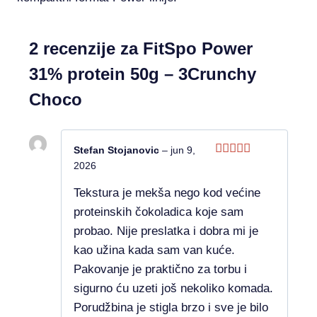
2 recenzije za
FitSpo Power
31% protein 50g – 3Crunchy
Choco
Stefan Stojanovic
–
jun 9,
Ocenjeno
2026
sa
5
od 5
Tekstura je mekša nego kod većine
proteinskih čokoladica koje sam
probao. Nije preslatka i dobra mi je
kao užina kada sam van kuće.
Pakovanje je praktično za torbu i
sigurno ću uzeti još nekoliko komada.
Porudžbina je stigla brzo i sve je bilo