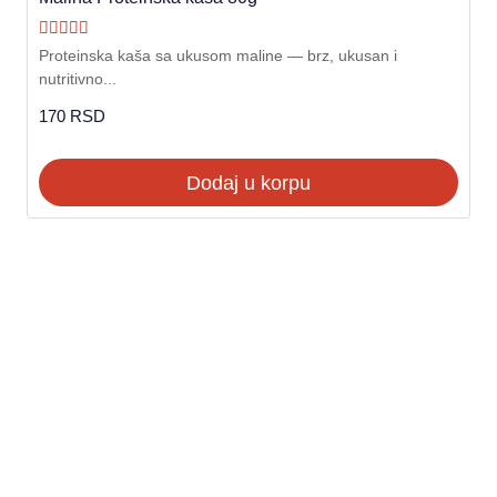
Ocenjeno sa
Proteinska kaša sa ukusom maline — brz, ukusan i
5.00
nutritivno...
od 5
170
RSD
Dodaj u korpu