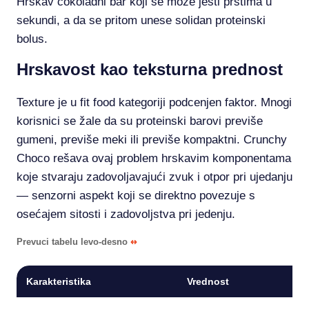
Hrskav čokoladni bar koji se može jesti prstima u
sekundi, a da se pritom unese solidan proteinski
bolus.
Hrskavost kao teksturna prednost
Texture je u fit food kategoriji podcenjen faktor. Mnogi
korisnici se žale da su proteinski barovi previše
gumeni, previše meki ili previše kompaktni. Crunchy
Choco rešava ovaj problem hrskavim komponentama
koje stvaraju zadovoljavajući zvuk i otpor pri ujedanju
— senzorni aspekt koji se direktno povezuje s
osećajem sitosti i zadovoljstva pri jedenju.
Prevuci tabelu levo-desno
Karakteristika
Vrednost