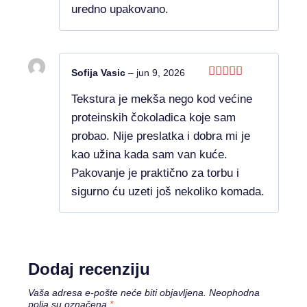
uredno upakovano.
Sofija Vasic
–
jun 9, 2026
Ocenjeno
Tekstura je mekša nego kod većine
sa
5
od 5
proteinskih čokoladica koje sam
probao. Nije preslatka i dobra mi je
kao užina kada sam van kuće.
Pakovanje je praktično za torbu i
sigurno ću uzeti još nekoliko komada.
Dodaj recenziju
Vaša adresa e-pošte neće biti objavljena.
Neophodna
polja su označena
*