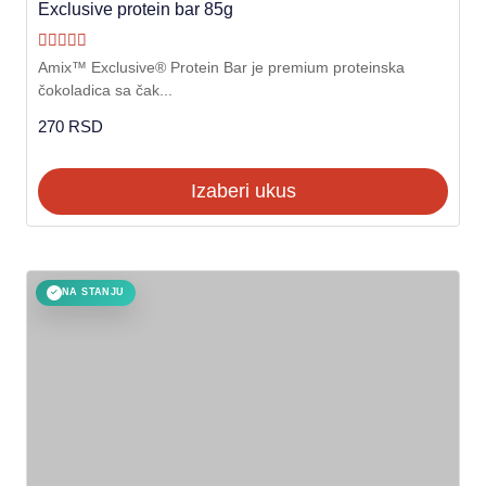
Exclusive protein bar 85g
Ocenjeno sa
Amix™ Exclusive® Protein Bar je premium proteinska
5.00
čokoladica sa čak...
od 5
270
RSD
Izaberi ukus
NA STANJU
✓