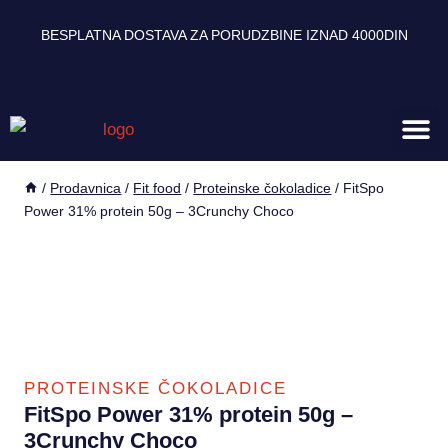
BESPLATNA DOSTAVA ZA PORUDZBINE IZNAD 4000DIN
Zdravlje i 
Energetski ge
Sagorevači mas
Oprema za 
/
Prodavnica
/
Fit food
/
Proteinske čokoladice
/
FitSpo
Power 31% protein 50g – 3Crunchy Choco
PROTEINSKE ČOKOLADICE
FitSpo Power 31% protein 50g –
3Crunchy Choco