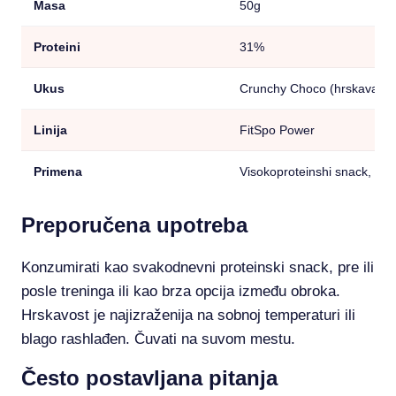
Masa
50g
Proteini
31%
Ukus
Crunchy Choco (hrskava čo
Linija
FitSpo Power
Primena
Visokoproteinshi snack, akt
Preporučena upotreba
Konzumirati kao svakodnevni proteinski snack, pre ili
posle treninga ili kao brza opcija između obroka.
Hrskavost je najizraženija na sobnoj temperaturi ili
blago rashlađen. Čuvati na suvom mestu.
Često postavljana pitanja