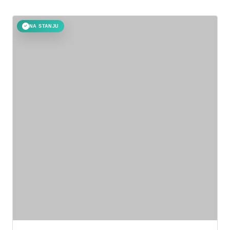
NA STANJU
✓