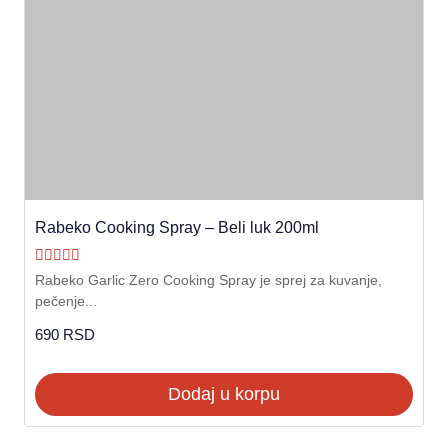
Rabeko Cooking Spray – Beli luk 200ml
Ocenjeno sa
Rabeko Garlic Zero Cooking Spray je sprej za kuvanje,
5.00
pečenje...
od 5
690
RSD
Dodaj u korpu