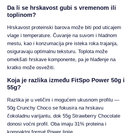
Da li se hrskavost gubi s vremenom ili
toplinom?
Hrskavost proteinski barova može biti pod uticajem
vlage i temperature. Čuvanje na suvom i hladnom
mestu, kao i konzumacija pre isteka roka trajanja,
osiguravaju optimalnu teksturu. Toplota može
omekšati hrskave komponente, pa je hlađenje na
kratko može osvežiti.
Koja je razlika između FitSpo Power 50g i
55g?
Razlika je u veličini i mogućem ukusnom profilu —
50g Crunchy Choco se fokusira na hrskavu
čokoladnu varijantu, dok 55g Strawberry Chocolate
donosi voćni profil. Oba imaju 31% proteina i
kompaktni format Power linije.