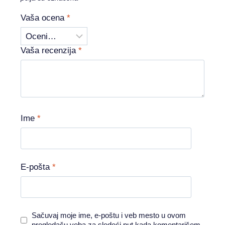
Vaša ocena
*
Vaša recenzija
*
Ime
*
E-pošta
*
Sačuvaj moje ime, e-poštu i veb mesto u ovom
pregledaču veba za sledeći put kada komentarišem.