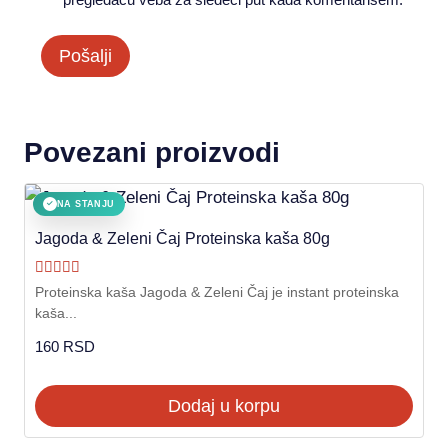
Povezani proizvodi
NA STANJU
✓
Jagoda & Zeleni Čaj Proteinska kaša 80g
Ocenjeno sa
Proteinska kaša Jagoda & Zeleni Čaj je instant proteinska
5.00
kaša...
od 5
160
RSD
Dodaj u korpu