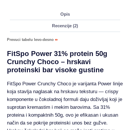
Opis
Recenzije (2)
Prevuci tabelu levo-desno
FitSpo Power 31% protein 50g
Crunchy Choco – hrskavi
proteinski bar visoke gustine
FitSpo Power Crunchy Choco je varijanta Power linije
koja stavlja naglasak na hrskavu teksturu — crispy
komponente u čokoladnoj formuli daju doživljaj koji je
suprotan kremastim i mekim barovima. Sa 31%
proteina i kompaktnih 50g, ovo je efikasan i ukusan
način da se pokrije proteinski unos bez gužve.