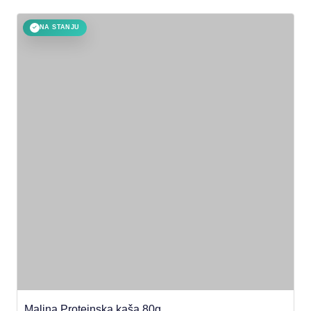
NA STANJU
✓
Malina Proteinska kaša 80g